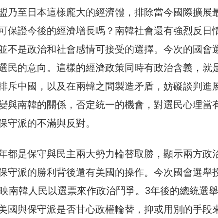
盟乃至日本這樣龐大的經濟體，排除當今國際擴展
可保證今後的經濟增長嗎？南韓社會還有強烈反日
並不是政治和社會感情可接受的選擇。今次的國會
選民的意向。這樣的經濟政策同時有政治含義，就
排斥中國，以及在兩韓之間製造矛盾，妨礙談判進
變與南韓的關係，否定統一的機會，對選民心理當
保守派的不滿與反對。
年都是保守與民主兩大勢力輪替取勝，顯示兩方政
保守派的勝利背後還有美國的操作。今次國會選舉
反映南韓人民以選票來作政治鬥爭。3年後的總統選
美國與保守派是否甘心政權輪替，抑或用別的手段