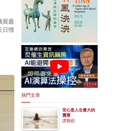
擴展最
反日情
熱門文章
安心是人生最大的
寶庫
譚寶碩