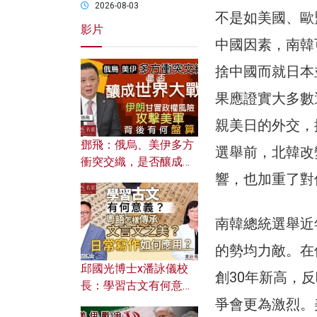
2026-08-03
不是如美國、歐
影片
中國因素，南韓
捨中國而就日本
果應證實大多數
親美日的外交，
鄧飛：俄烏、美伊多方
選舉前，北韓改
衝突交織，是否釀成世
響，也加重了對
界大戰？ 伊朗甘冒政權
風險攻擊美軍，背後有
何盤算？
南韓總統選舉近
的勢均力敵。在
邱國光博士x潘詠儀校
創30年新高，
長：學習古文有何意
爭會更為激烈。
義？ 粵語怎樣傳承文言