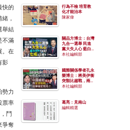
最快的
行為不檢 培育教
化才能治本
情緒，
陳家偉
選舉結
關品方博士：台灣
是不滿
九合一選舉 民進
黨大失人心 藍白
展。在
合作有望拿下七成
本社編輯部
以上縣市？
有影
國際關係學者孔永
樂博士：將美伊衝
突類比越戰，兩者
有何異同？中國崛
本社編輯部
治勢力
起能否為全球格局
發揮穩定效用？
投票率
葛亮：見南山
編輯精選
舉，鬥
來爭奪