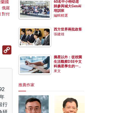
斯蘭國
60名中小特幼老
師參與城大GenAI
 俄羅
培訓班
 對付
編輯精選
西方世界兩批政客
張建雄
Copy
Link
摘星以外：從校園
生活觀察DSE中文
科摘星學生的一點
特質
來文
推薦作家
2
0年
銀行
角研