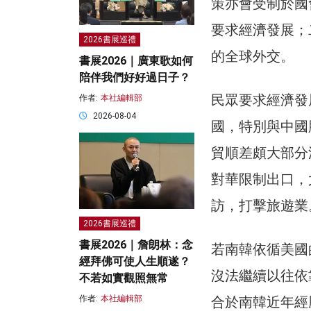
策亦會受制於國
要求經濟發展；
2026書展巡禮
的全球外交。
書展2026｜廣東歌如何
陪伴我們好好過日子？
民眾要求經濟發
作者:
本社編輯部
2026-08-04
國，特別與中國
貿順差頗大部分
對華限制出口，
訪，打擊旅遊業
2026書展巡禮
書展2026｜詹朗林：念
若南韓依循美國
經拜佛可使人生順遂？
沒法繼續以往依
不若如實觀照無常
合於南韓近年經
作者:
本社編輯部