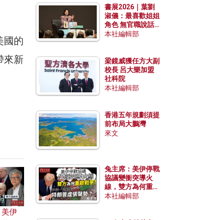
書展2026｜葉劉
淑儀：最喜歡姐姐
角色 無官職說話
包袱少
本社編輯部
美國的
帶來新
梁鏡威獲任方大副
校長 呂大樂加盟
社科院
本社編輯部
香港五年規劃須提
前布局大鵬灣
來文
兔主席：美伊停戰
協議變衝突導火
線，雙方為何重啟
戰爭？伊朗一早洞
本社編輯部
悉特朗普虛張聲
：美伊
勢？