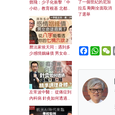
了一個世紀的尼加
鄧飛：少子化衝擊「中
拉瓜 剛剛全面取消
小幼」教育根基 北都如
了選舉
何成為解決問題關鍵？
曆法家侯天同：遇到多
Facebook
WhatsA
W
少感情姻緣債 男女命途
迥異？ 從八字能看透你
的七情六欲？
左常波中醫： 從痛症到
內科病 針灸如何透過解
筋結 精準調理身體？