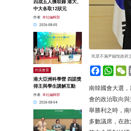
四成五人獲取錄 港大、
中大各取12狀元
作者:
本社編輯部
2026-08-05
民眾不滿尹錫悅政府之親
Facebook
WhatsA
W
灼見教育
港大亞洲科學營 四諾獎
得主與學生講解互動
南韓國會大選，
作者:
本社編輯部
會的政治取向與
2026-08-04
舉勝利之時，南
多數議席，在政