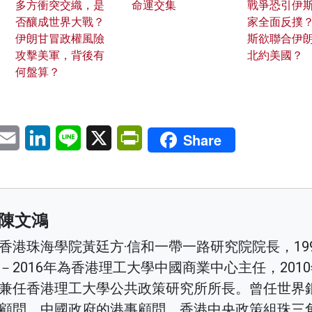
多方衝突交織，是
命運交集
戰爭恐引伊
否釀成世界大戰？
家全面反撲？
伊朗甘冒政權風險
斯欲聯合伊朗
攻擊美軍，背後有
北約美國？
何盤算？
pp
eChat
Email
LinkedIn
Line
X
PrintFriendly
Share
陳文鴻
香港珠海學院黃廷方·信和一帶一路研究院院長，199
－2016年為香港理工大學中國商業中心主任，201
兼任香港理工大學公共政策研究所所長。曾任世界
顧問，中國政府的港事顧問，香港中央政策組珠三