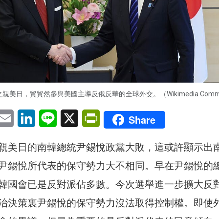
美日，貿貿然參與美國主導反俄反華的全球外交。（Wikimedia Comm
pp
eChat
Email
LinkedIn
Line
X
PrintFriendly
Share
親美日的南韓總統尹錫悅政黨大敗，這或許顯示出
尹錫悅所代表的保守勢力大不相同。早在尹錫悅的
韓國會已是反對派佔多數。今次選舉進一步擴大反
治決策裏尹錫悅的保守勢力沒法取得控制權。即使