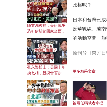
文之美？ 日常寫作如何
政權呢？
應用？
日本和台灣已成
陳文鴻教授：美伊戰爭
反華戰線。若南
恐引伊斯蘭國家全面反
撲？ 俄羅斯欲聯合伊朗
的活動空間，顛
對付北約美國？
原刊於《東方日
孔永樂博士：英國十年
更多精采文章
換七相，新揆會否步前
任後塵？脫歐後英國經
濟為何仍然低迷？
被兩任獨裁者拿捏