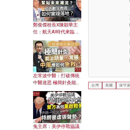
鄭俊傑校長X陳穎華主
任：航天AI時代來臨 學
校如何緊貼未來潮流？
校內數字教育如何實踐
落地？
左常波中醫：打破傳統
中醫迷思 極簡針灸能治
台灣
美國
保守
頭暈、胃脹？中風應如
何急救？
兔主席：美伊停戰協議