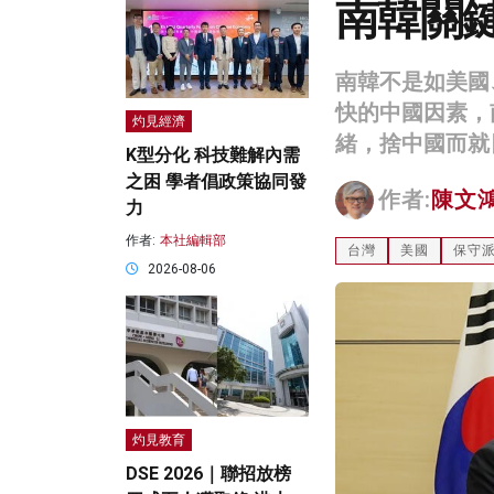
南韓關
南韓不是如美國
快的中國因素，
灼見經濟
緒，捨中國而就
K型分化 科技難解內需
之困 學者倡政策協同發
作者:
陳文
力
作者:
本社編輯部
台灣
美國
保守
2026-08-06
灼見教育
DSE 2026｜聯招放榜