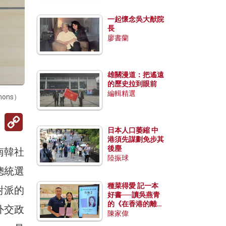
一起懷念吳大猷院
長
廖書蘭
雄關漫道：把遙遠
的歷史拉到眼前
編輯精選
ons）
Copy
Link
日本人口萎縮 中
港須先謀劃免步其
後塵
南韓社
陸振球
總統選
種菜得愛 記一本
對派的
好書──讀吳燕青
的《在香港的離島
外交政
種菜》
陳家偉