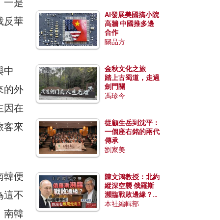
，一是
AI發展美國搞小院
俄反華
高牆 中國推多邊
合作
關品方
與中
金秋文化之旅──
踏上古蜀道，走過
劍門關
來的外
馮珍今
主因在
從顧生岳到沈平：
旅客來
一個座右銘的兩代
傳承
劉家美
南韓便
陳文鴻教授：北約
縱深空襲 俄羅斯
為這不
瀕臨戰敗邊緣？中
國零部件能左右戰
本社編輯部
。南韓
局走向？