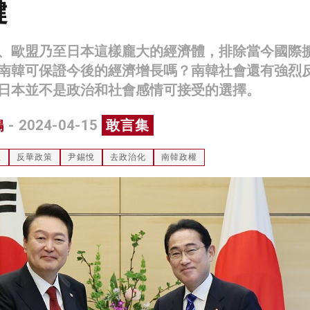
鍵
、歐盟乃至日本這樣龐大的經濟體，排除當今國際
南韓可保證今後的經濟增長嗎？南韓社會還有強烈
日本並不是政治和社會感情可接受的選擇。
鴻
- 2024-04-15
敢言集
派
反華政策
尹錫悅
去政治化
南韓政權