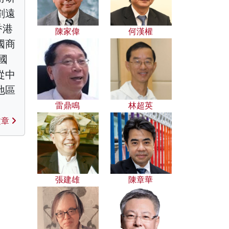
劃遠
香港
陳家偉
何漢權
國商
國
從中
地區
雷鼎鳴
林超英
文章
張建雄
陳章華