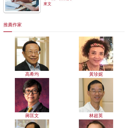
來文
推薦作家
高希均
黃珍妮
蔣匡文
林超英