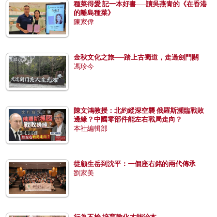
種菜得愛 記一本好書──讀吳燕青的《在香港
的離島種菜》
陳家偉
金秋文化之旅──踏上古蜀道，走過劍門關
馮珍今
陳文鴻教授：北約縱深空襲 俄羅斯瀕臨戰敗
邊緣？中國零部件能左右戰局走向？
本社編輯部
從顧生岳到沈平：一個座右銘的兩代傳承
劉家美
行為不檢 培育教化才能治本