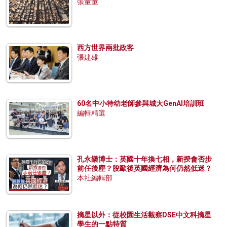
張量童
西方世界兩批政客
張建雄
60名中小特幼老師參與城大GenAI培訓班
編輯精選
孔永樂博士：英國十年換七相，新揆會否步
前任後塵？脫歐後英國經濟為何仍然低迷？
本社編輯部
摘星以外：從校園生活觀察DSE中文科摘星
學生的一點特質