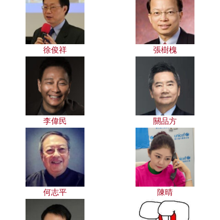
徐俊祥
張樹槐
李偉民
關品方
何志平
陳晴