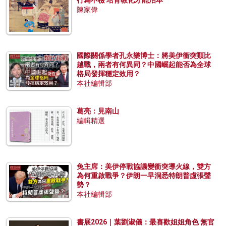
陳家偉
國際關係學者孔永樂博士：將美伊衝突類比
越戰，兩者有何異同？中國崛起能否為全球
格局發揮穩定效用？
本社編輯部
葛亮：見南山
編輯精選
兔主席：美伊停戰協議變衝突導火線，雙方
為何重啟戰爭？伊朗一早洞悉特朗普虛張聲
勢？
本社編輯部
書展2026｜葉劉淑儀：最喜歡姐姐角色 無官