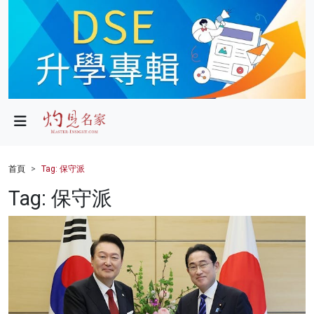
政局
教育
文化
財經
首頁
Tag: 保守派
生活
Tag: 保守派
健康
商業
科技
影片