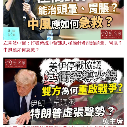
左常波中醫：打破傳統中醫迷思 極簡針灸能治頭暈、胃脹？
中風應如何急救？