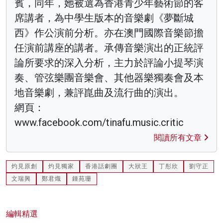
賓，同年，她被選為香港青少年藝術節的客
席講者，為中學生版本的音樂劇《夢斷城
西》作公演前分析。亦在澳門國際音樂節擔
任演前講座的講者。承傳音樂演出的正統評
論所要求的深入分析，主力於評論小提琴演
奏、管弦樂團音樂會、其他器樂獨奏會及本
地音樂劇，兼評崑曲及流行曲的演出。
網頁：
www.facebook.com/tinafu.music.critic
閱讀所有文章
灼見原創
灼見獨家
香港話劇團
大狀王
丁彤欣
劉守正
文瑞興
鄭君熾
鍾苑珊
編輯精選