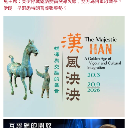
兔主席：美伊停戰協議變衝突導火線，雙方為何重啟戰爭？
伊朗一早洞悉特朗普虛張聲勢？