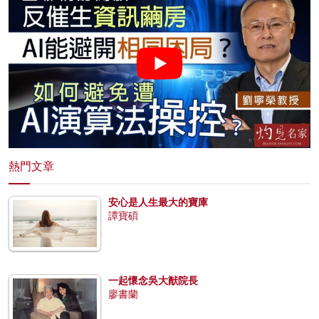
熱門文章
安心是人生最大的寶庫
譚寶碩
一起懷念吳大猷院長
廖書蘭