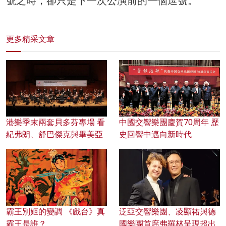
號之時，卻只是下一次公演前的一個逗號。
更多精采文章
港樂季末兩套貝多芬專場 看
中國交響樂團慶賀70周年 歷
紀弗朗、舒巴傑克與畢美亞
史回響中邁向新時代
霸王別姬的變調 《戲台》真
泛亞交響樂團、凌顯祐與德
霸王是誰？
國樂團首席弗羅林呈現超出