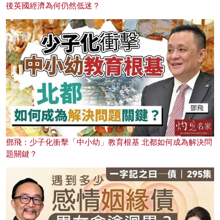
後英國經濟為何仍然低迷？
鄧飛：少子化衝擊「中小幼」教育根基 北都如何成為解決問
題關鍵？