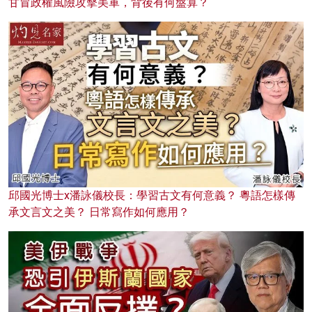
甘冒政權風險攻擊美軍，背後有何盤算？
邱國光博士x潘詠儀校長：學習古文有何意義？ 粵語怎樣傳
承文言文之美？ 日常寫作如何應用？