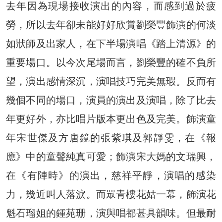
去年因為現場接收演出的內容，而感到過於疲
勞，所以去年卻未能好好欣賞劉榮豐飾演的何淡
如狀師及出家人，在下半場演唱《踏上清源》的
重要場口。以今次尾場而言，劉榮豐的確不負所
望，演出感情深沉，演唱技巧完美無瑕。反而有
幾個不同的場口，演員的演出及演唱，除了比去
年更好外，亦比唱片版本更出色及完美。飾演童
年宋世傑及方唐鏡的張紫琪及郭靜雯，在《報
應》中的童聲純真可愛；飾演宋大媽的文瑞興，
在《有陣時》的演出，慈祥平靜，演唱的感染
力，幾近叫人落淚。而眾青樓花姑一幕，飾演花
魁石瑠姐的鍾苑珊，演與唱都甚具韻味。但最耐