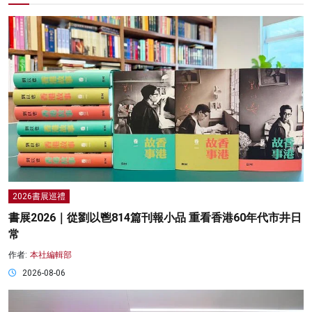
2026書展巡禮
書展2026｜從劉以鬯814篇刊報小品 重看香港60年代市井日
常
作者:
本社編輯部
2026-08-06