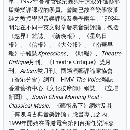
軍，1992年香港管弦樂團與中大校外進修部
舉辦樂評課程的學員。曾隨已故音樂學家葉
純之教授學習音樂評論及美學兩年。1993年
開始在不同中英文報章發表音樂評論，包括
《越界》雜誌、《新晚報》、《星島日
報》、《信報》、《大公報》、《南華早
報》子雜誌
Xpressions
、《明報》、
Theatre
Critique
月刊、《Theatre Critique》雙月
刊、
Artism
雙月刊、國際演藝評論家協會
（香港分會）網頁、HMV
The Voice
雜誌、
香港藝術中心《文化按摩師》網誌、《立場
新聞》、
South China Morning Post -
Classical Music
、《藝術當下》網站及其
「傅瑰琦古典音樂評論」臉書專頁之內。
1999年開始在香港電台第四台擔任樂評嘉