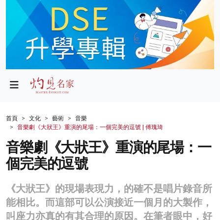
政局
教育
文化
財經
首頁
文化
藝術
音樂
音樂劇《大狀王》重演的尾場：一個完美的逗號 | 傅瑰琦
生活
音樂劇《大狀王》重演的尾場：一
健康
個完美的逗號
商業
《大狀王》的現場表現力，的確不是唱片錄音所
科技
能相比。而這部可以公演接近一個月的大製作，
影片
叫座力亦真的有其合理的原因。在筆者眼中，好