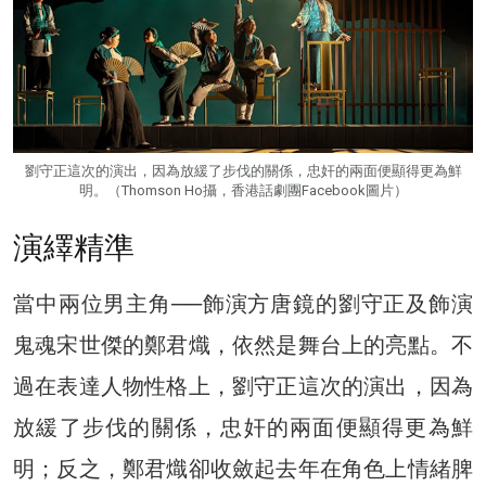
劉守正這次的演出，因為放緩了步伐的關係，忠奸的兩面便顯得更為鮮
明。（Thomson Ho攝，香港話劇團Facebook圖片）
演繹精準
當中兩位男主角──飾演方唐鏡的劉守正及飾演
鬼魂宋世傑的鄭君熾，依然是舞台上的亮點。不
過在表達人物性格上，劉守正這次的演出，因為
放緩了步伐的關係，忠奸的兩面便顯得更為鮮
明；反之，鄭君熾卻收斂起去年在角色上情緒脾