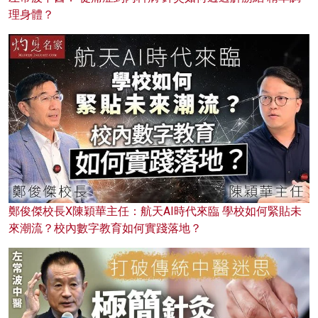
理身體？
鄭俊傑校長X陳穎華主任：航天AI時代來臨 學校如何緊貼未
來潮流？校內數字教育如何實踐落地？