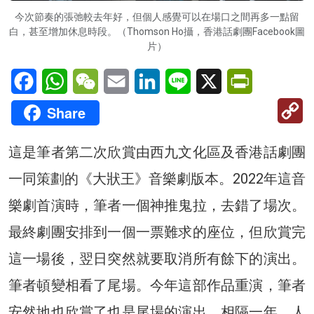
今次節奏的張弛較去年好，但個人感覺可以在場口之間再多一點留
白，甚至增加休息時段。（Thomson Ho攝，香港話劇團Facebook圖
片）
Facebook
WhatsApp
WeChat
Email
LinkedIn
Line
X
PrintFriendl
C
Share
Li
這是筆者第二次欣賞由西九文化區及香港話劇團
一同策劃的《大狀王》音樂劇版本。2022年這音
樂劇首演時，筆者一個神推鬼拉，去錯了場次。
最終劇團安排到一個一票難求的座位，但欣賞完
這一場後，翌日突然就要取消所有餘下的演出。
筆者頓變相看了尾場。今年這部作品重演，筆者
安然地也欣賞了也是尾場的演出。相隔一年，人