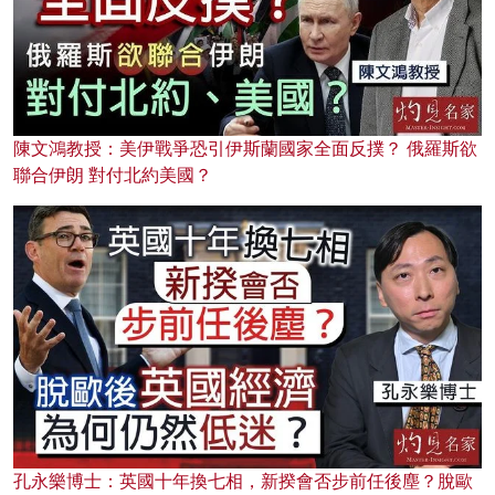
陳文鴻教授：美伊戰爭恐引伊斯蘭國家全面反撲？ 俄羅斯欲
聯合伊朗 對付北約美國？
孔永樂博士：英國十年換七相，新揆會否步前任後塵？脫歐