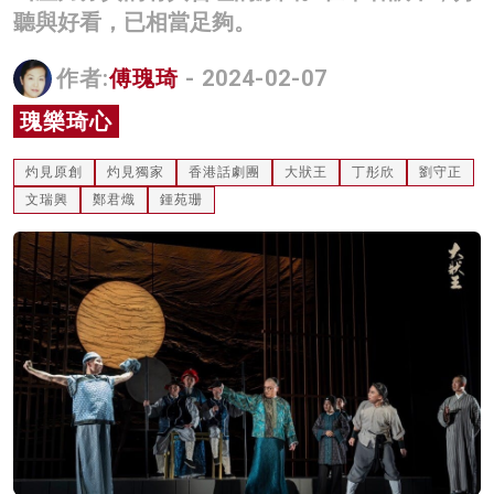
聽與好看，已相當足夠。
名家榜
灼見活動
作者:
傅瑰琦
- 2024-02-07
瑰樂琦心
關於我們
灼見原創
灼見獨家
香港話劇團
大狀王
丁彤欣
劉守正
文瑞興
鄭君熾
鍾苑珊