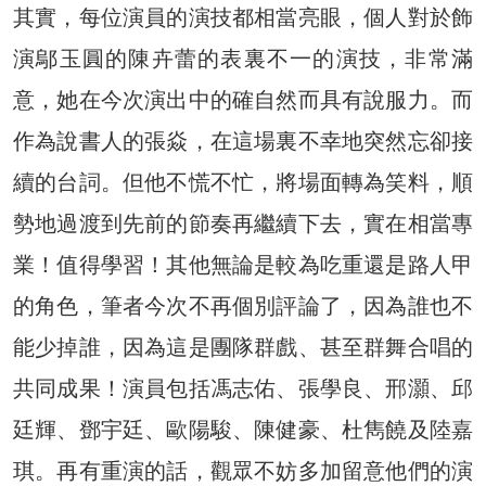
其實，每位演員的演技都相當亮眼，個人對於飾
演鄔玉圓的陳卉蕾的表裏不一的演技，非常滿
意，她在今次演出中的確自然而具有說服力。而
作為說書人的張焱，在這場裏不幸地突然忘卻接
續的台詞。但他不慌不忙，將場面轉為笑料，順
勢地過渡到先前的節奏再繼續下去，實在相當專
業！值得學習！其他無論是較為吃重還是路人甲
的角色，筆者今次不再個別評論了，因為誰也不
能少掉誰，因為這是團隊群戲、甚至群舞合唱的
共同成果！演員包括馮志佑、張學良、邢灝、邱
廷輝、鄧宇廷、歐陽駿、陳健豪、杜雋饒及陸嘉
琪。再有重演的話，觀眾不妨多加留意他們的演