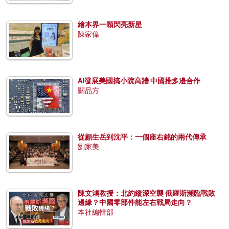
繪本界一顆閃亮新星
陳家偉
AI發展美國搞小院高牆 中國推多邊合作
關品方
從顧生岳到沈平：一個座右銘的兩代傳承
劉家美
陳文鴻教授：北約縱深空襲 俄羅斯瀕臨戰敗
邊緣？中國零部件能左右戰局走向？
本社編輯部