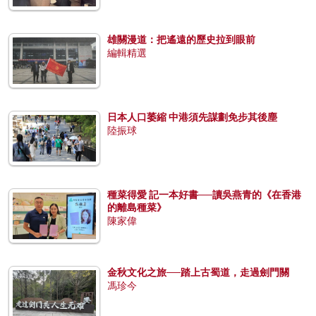
雄關漫道：把遙遠的歷史拉到眼前
編輯精選
日本人口萎縮 中港須先謀劃免步其後塵
陸振球
種菜得愛 記一本好書──讀吳燕青的《在香港
的離島種菜》
陳家偉
金秋文化之旅──踏上古蜀道，走過劍門關
馮珍今