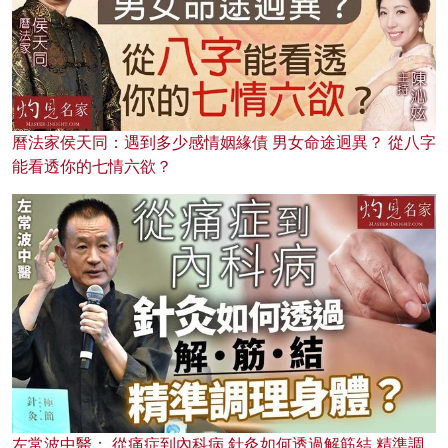
曆法家侯天同：遇到多少感情姻緣債 男女命途迥異？ 從八字
能看透你的七情六欲？
左常波中醫： 從痛症到內科病 針灸如何透過解筋結 精準調