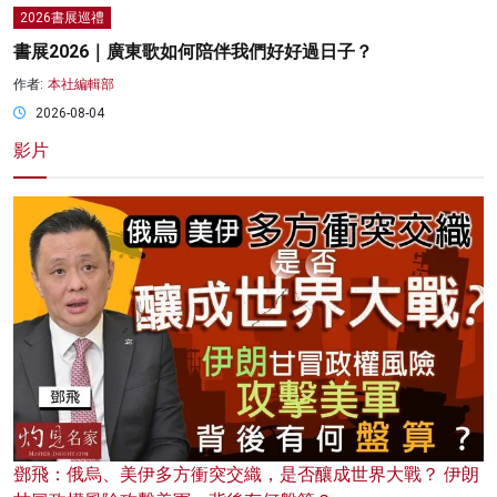
2026書展巡禮
書展2026｜廣東歌如何陪伴我們好好過日子？
作者:
本社編輯部
2026-08-04
影片
鄧飛：俄烏、美伊多方衝突交織，是否釀成世界大戰？ 伊朗