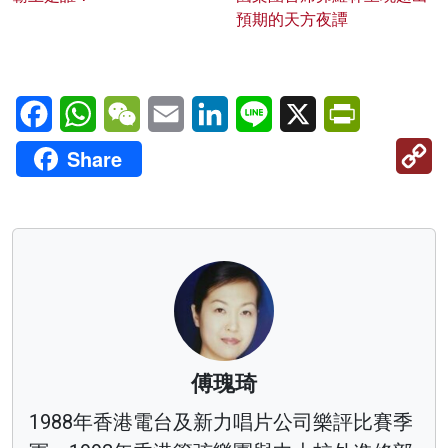
預期的天方夜譚
Facebook
WhatsApp
WeChat
Email
LinkedIn
Line
X
PrintFriendl
C
Share
Li
傅瑰琦
1988年香港電台及新力唱片公司樂評比賽季