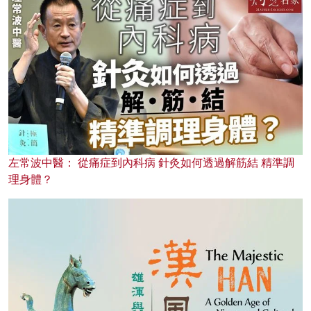
左常波中醫： 從痛症到內科病 針灸如何透過解筋結 精準調
理身體？