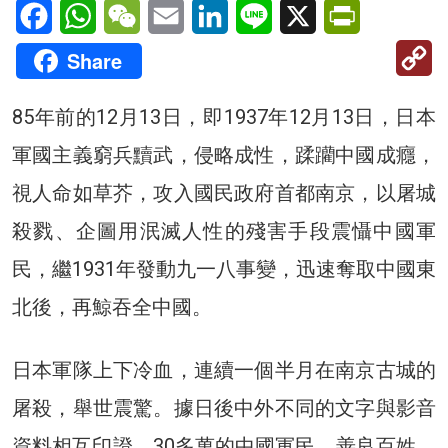
Facebook
WhatsApp
WeChat
Email
LinkedIn
Line
X
PrintFriendl
C
Share
Li
85年前的12月13日，即1937年12月13日，日本
軍國主義窮兵黷武，侵略成性，蹂躪中國成癮，
視人命如草芥，攻入國民政府首都南京，以屠城
殺戮、企圖用泯滅人性的殘害手段震懾中國軍
民，繼1931年發動九一八事變，迅速奪取中國東
北後，再鯨吞全中國。
日本軍隊上下冷血，連續一個半月在南京古城的
屠殺，舉世震驚。據日後中外不同的文字與影音
資料相互印證，30多萬的中國軍民、善良百姓，