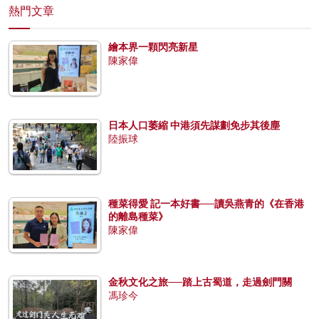
熱門文章
繪本界一顆閃亮新星
陳家偉
日本人口萎縮 中港須先謀劃免步其後塵
陸振球
種菜得愛 記一本好書──讀吳燕青的《在香港
的離島種菜》
陳家偉
金秋文化之旅──踏上古蜀道，走過劍門關
馮珍今