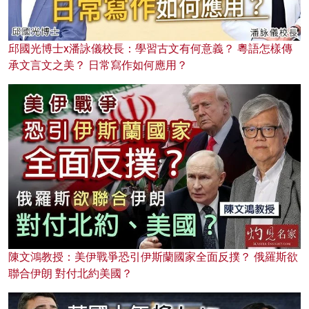
邱國光博士x潘詠儀校長：學習古文有何意義？ 粵語怎樣傳
承文言文之美？ 日常寫作如何應用？
陳文鴻教授：美伊戰爭恐引伊斯蘭國家全面反撲？ 俄羅斯欲
聯合伊朗 對付北約美國？