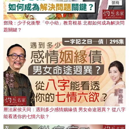
鄧飛：少子化衝擊「中小幼」教育根基 北都如何成為解決問
題關鍵？
曆法家侯天同：遇到多少感情姻緣債 男女命途迥異？ 從八字
能看透你的七情六欲？