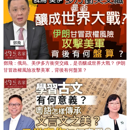
鄧飛：俄烏、美伊多方衝突交織，是否釀成世界大戰？ 伊朗
甘冒政權風險攻擊美軍，背後有何盤算？