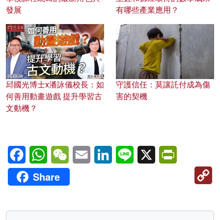
發展
有哪些產業應用？
邱國光博士x潘詠儀校長：如
守護信任：莫讓託付成為傷
何善用動畫遊戲 提升學習古
害的契機
文動機？
Facebook
WhatsApp
WeChat
Email
LinkedIn
Line
X
PrintFriendl
C
Share
Li