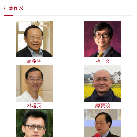
推薦作家
高希均
蔣匡文
林超英
譚寶碩