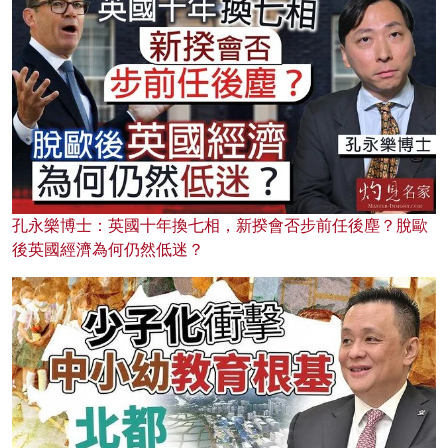
孔永樂博士：英國十年換七相，新揆會否步前任後塵？脫歐
後英國經濟為何仍然低迷？