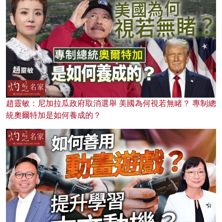
趙靈敏：尼加拉瓜政府取消選舉 美國為何視若無睹？ 專制總
統奧爾特加是如何養成的？