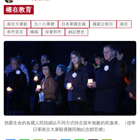
名家榜
權在教育
灼見活動
南京大屠殺
九一八事變
日本軍國主義
國家公祭日
南京
和平宣言
國殤
珍愛和平
銘記歷史
關於我們
熱愛生命的各國人民陸續以不同方式悼念當年無數的死傷者。（侵華
日軍南京大屠殺遇難同胞紀念館官網）