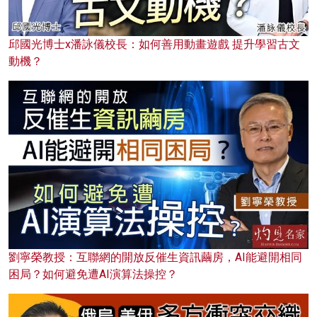
邱國光博士x潘詠儀校長：如何善用動畫遊戲 提升學習古文
動機？
劉寧榮教授：互聯網的開放反催生資訊繭房，AI能避開相同
困局？如何避免遭AI演算法操控？