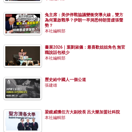
兔主席：美伊停戰協議變衝突導火線，雙方
為何重啟戰爭？伊朗一早洞悉特朗普虛張聲
勢？
本社編輯部
書展2026｜葉劉淑儀：最喜歡姐姐角色 無官
職說話包袱少
本社編輯部
歷史給中國人一個公道
張建雄
梁鏡威獲任方大副校長 呂大樂加盟社科院
本社編輯部