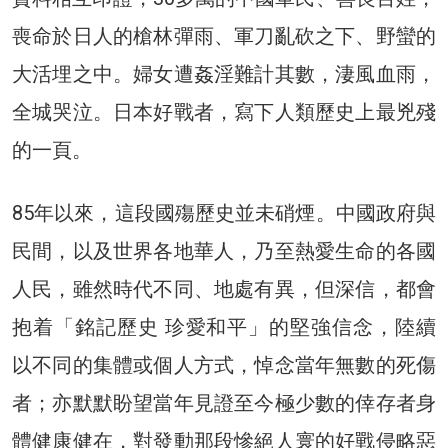
喪命於日人的槍林彈雨、軍刀亂砍之下、野蠻的
大活埋之中。婦女遭姦淫難計其數，淒風血雨，
全城哭泣。日本好戰者，寫下人類歷史上最兇殘
的一頁。
85年以來，這段國殤歷史並未硝煙。中國政府與
民間，以及世界各地華人，乃至熱愛生命的各國
人民，雖然時代不同、地處有異，但深信，都會
抱着「銘記歷史 珍愛和平」的堅強信念，陸續
以不同的集體或個人方式，悼念當年無數的死傷
者；亦默默盼望當年見證至今極少數的倖存者身
體健康健在，對發動那段慘絕人寰的好戰侵略惡