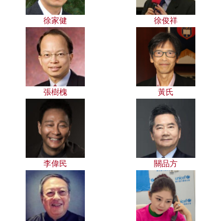
徐家健
徐俊祥
張樹槐
黃氏
李偉民
關品方