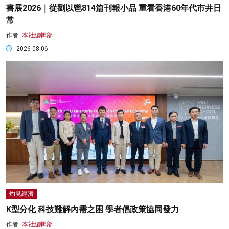
書展2026｜從劉以鬯814篇刊報小品 重看香港60年代市井日
常
作者:
本社編輯部
2026-08-06
灼見經濟
K型分化 科技難解內需之困 學者倡政策協同發力
作者:
本社編輯部