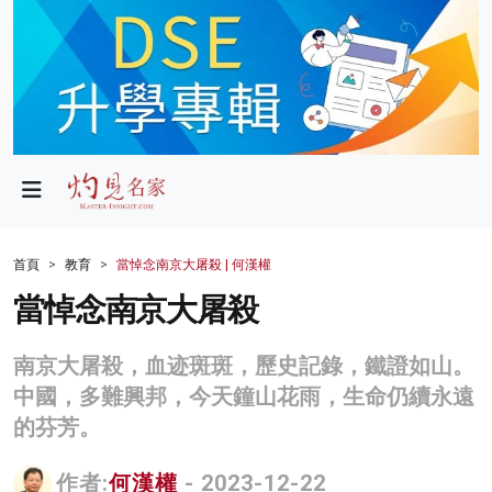
政局
教育
文化
財經
首頁
教育
當悼念南京大屠殺 | 何漢權
生活
當悼念南京大屠殺
健康
南京大屠殺，血迹斑斑，歷史記錄，鐵證如山。
商業
中國，多難興邦，今天鐘山花雨，生命仍續永遠
的芬芳。
科技
影片
作者:
何漢權
- 2023-12-22