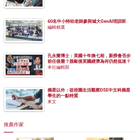
60名中小特幼老師參與城大GenAI培訓班
編輯精選
孔永樂博士：英國十年換七相，新揆會否步
前任後塵？脫歐後英國經濟為何仍然低迷？
本社編輯部
摘星以外：從校園生活觀察DSE中文科摘星
學生的一點特質
來文
推薦作家