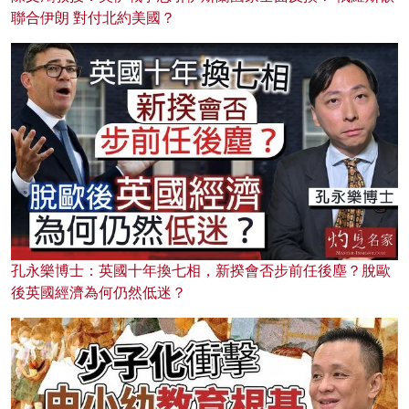
聯合伊朗 對付北約美國？
孔永樂博士：英國十年換七相，新揆會否步前任後塵？脫歐
後英國經濟為何仍然低迷？