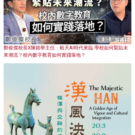
鄭俊傑校長X陳穎華主任：航天AI時代來臨 學校如何緊貼未
來潮流？校內數字教育如何實踐落地？