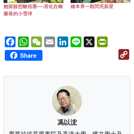
她留餘想離俗塵──溶化在幽
繪本界一顆閃亮新星
蘭巷的小雪球
Facebook
WhatsApp
WeChat
Email
LinkedIn
Line
X
PrintFriendl
C
Share
Li
馮以浤
畢業於拔萃男書院及香港大學，獲文學士及