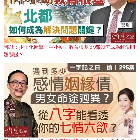
鄧飛：少子化衝擊「中小幼」教育根基 北都如何成為解決問
題關鍵？