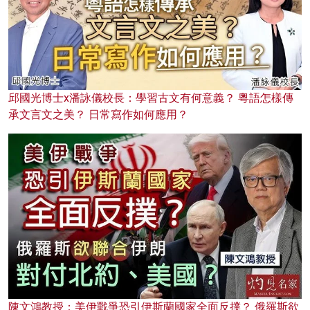
邱國光博士x潘詠儀校長：學習古文有何意義？ 粵語怎樣傳
承文言文之美？ 日常寫作如何應用？
陳文鴻教授：美伊戰爭恐引伊斯蘭國家全面反撲？ 俄羅斯欲