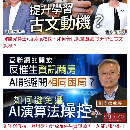
邱國光博士x潘詠儀校長：如何善用動畫遊戲 提升學習古文
動機？
劉寧榮教授：互聯網的開放反催生資訊繭房，AI能避開相同