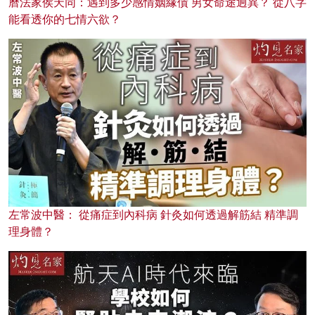
曆法家侯天同：遇到多少感情姻緣債 男女命途迥異？ 從八字
能看透你的七情六欲？
左常波中醫： 從痛症到內科病 針灸如何透過解筋結 精準調
理身體？