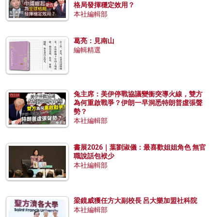
格局發揮穩定效用？
本社編輯部
葛亮：見南山
編輯精選
兔主席：美伊停戰協議變衝突導火線，雙方
為何重啟戰爭？伊朗一早洞悉特朗普虛張聲
勢？
本社編輯部
書展2026｜葉劉淑儀：最喜歡姐姐角色 無官
職說話包袱少
本社編輯部
梁鏡威獲任方大副校長 呂大樂加盟社科院
本社編輯部