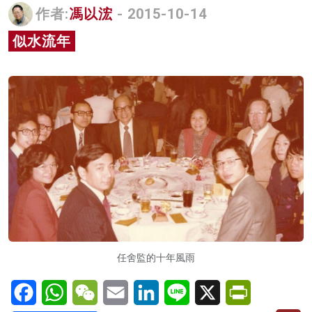
作者:
馮以浤
- 2015-10-14
名家榜
似水流年
灼見活動
關於我們
任舍監的十年風雨
Facebook
WhatsApp
WeChat
Email
LinkedIn
Line
X
PrintFriendl