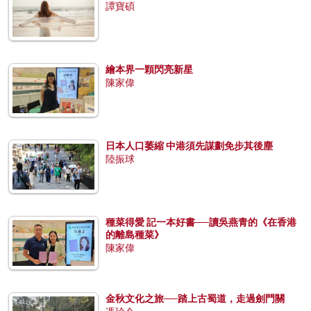
譚寶碩
繪本界一顆閃亮新星
陳家偉
日本人口萎縮 中港須先謀劃免步其後塵
陸振球
種菜得愛 記一本好書──讀吳燕青的《在香港
的離島種菜》
陳家偉
金秋文化之旅──踏上古蜀道，走過劍門關