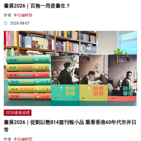
書展2026｜百無一用是書生？
作者:
本社編輯部
2026-08-07
2026書展巡禮
書展2026｜從劉以鬯814篇刊報小品 重看香港60年代市井日
常
作者:
本社編輯部