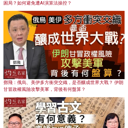
困局？如何避免遭AI演算法操控？
鄧飛：俄烏、美伊多方衝突交織，是否釀成世界大戰？ 伊朗
甘冒政權風險攻擊美軍，背後有何盤算？