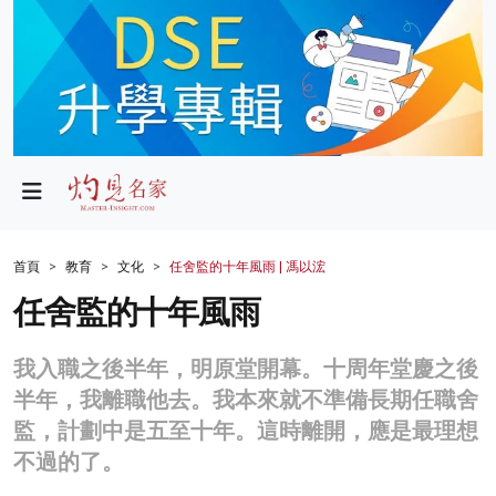
政局
教育
文化
財經
首頁
教育
文化
任舍監的十年風雨 | 馮以浤
生活
任舍監的十年風雨
健康
我入職之後半年，明原堂開幕。十周年堂慶之後
商業
半年，我離職他去。我本來就不準備長期任職舍
監，計劃中是五至十年。這時離開，應是最理想
科技
不過的了。
影片