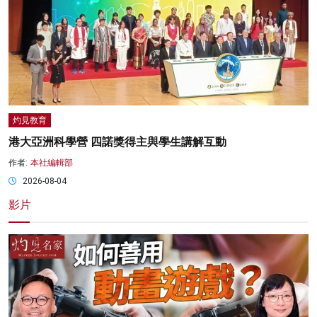
灼見教育
港大亞洲科學營 四諾獎得主與學生講解互動
作者:
本社編輯部
2026-08-04
影片