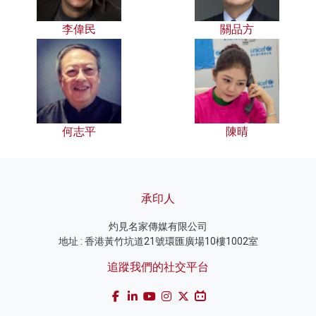
李偉民
關品方
何志平
陳晴
承印人
灼見名家傳媒有限公司
地址 : 香港黃竹坑道21號環匯廣場10樓1002室
追蹤我們的社交平台