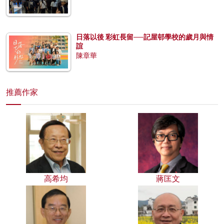
日落以後 彩虹長留──記屋邨學校的歲月與情
誼
陳章華
推薦作家
高希均
蔣匡文