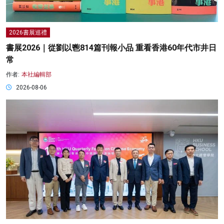
2026書展巡禮
書展2026｜從劉以鬯814篇刊報小品 重看香港60年代市井日
常
作者:
本社編輯部
2026-08-06