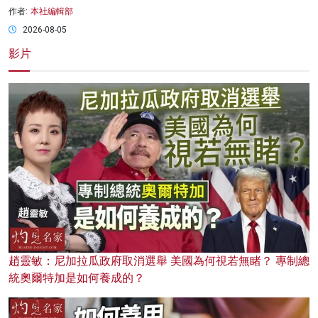
作者:
本社編輯部
2026-08-05
影片
趙靈敏：尼加拉瓜政府取消選舉 美國為何視若無睹？ 專制總
統奧爾特加是如何養成的？