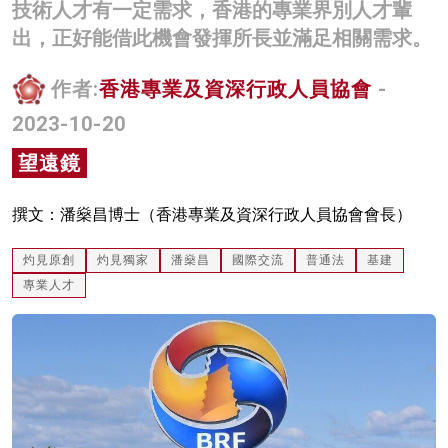
技術人才有一定需求，香港的專業界別人才輩
名家榜
出，正好能借此機會發揮所長並滿足相關需求。
灼見活動
作者:
香港專業及資深行政人員協會
-
關於我們
2023-10-20
望遠鏡
撰文：潘燊昌博士（香港專業及資深行政人員協會會長）
灼見原創
灼見獨家
潘燊昌
國際交流
普通法
基建
專業人才