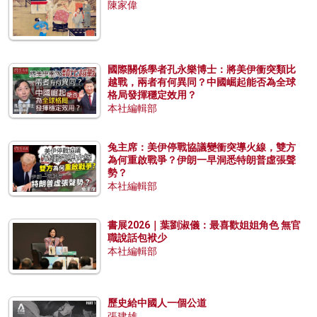
陳家偉
國際關係學者孔永樂博士：將美伊衝突類比
越戰，兩者有何異同？中國崛起能否為全球
格局發揮穩定效用？
本社編輯部
兔主席：美伊停戰協議變衝突導火線，雙方
為何重啟戰爭？伊朗一早洞悉特朗普虛張聲
勢？
本社編輯部
書展2026｜葉劉淑儀：最喜歡姐姐角色 無官
職說話包袱少
本社編輯部
歷史給中國人一個公道
張建雄