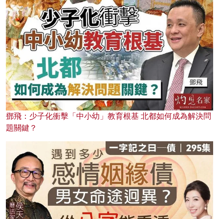
鄧飛：少子化衝擊「中小幼」教育根基 北都如何成為解決問
題關鍵？