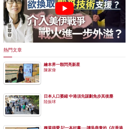
熱門文章
繪本界一顆閃亮新星
陳家偉
日本人口萎縮 中港須先謀劃免步其後塵
陸振球
種菜得愛 記一本好書──讀吳燕青的《在香港