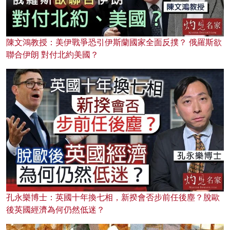
陳文鴻教授：美伊戰爭恐引伊斯蘭國家全面反撲？ 俄羅斯欲
聯合伊朗 對付北約美國？
孔永樂博士：英國十年換七相，新揆會否步前任後塵？脫歐
後英國經濟為何仍然低迷？