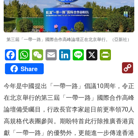
第三屆「一帶一路」國際合作高峰論壇正在北京舉行。（亞新社）
Facebook
WhatsApp
WeChat
Email
LinkedIn
Line
X
PrintFriendl
C
Share
Li
今年是中國提出「一帶一路」倡議10周年，令正
在北京舉行的第三屆「一帶一路」國際合作高峰
論壇備受矚目，行政長官李家超日前更率領70人
高規格代表團參與。期盼特首此行除推廣香港貢
獻「一帶一路」的優勢外，更能進一步傳達香港