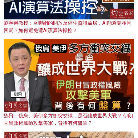
劉寧榮教授：互聯網的開放反催生資訊繭房，AI能避開相同
困局？如何避免遭AI演算法操控？
鄧飛：俄烏、美伊多方衝突交織，是否釀成世界大戰？ 伊朗
甘冒政權風險攻擊美軍，背後有何盤算？