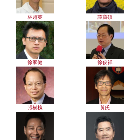
林超英
譚寶碩
徐家健
徐俊祥
張樹槐
黃氏