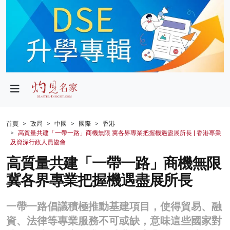
政局
教育
文化
財經
首頁
政局
中國
國際
香港
高質量共建「一帶一路」商機無限 冀各界專業把握機遇盡展所長 | 香港專業
生活
及資深行政人員協會
高質量共建「一帶一路」商機無限
健康
冀各界專業把握機遇盡展所長
商業
科技
一帶一路倡議積極推動基建項目，使得貿易、融
資、法律等專業服務不可或缺，意味這些國家對
影片