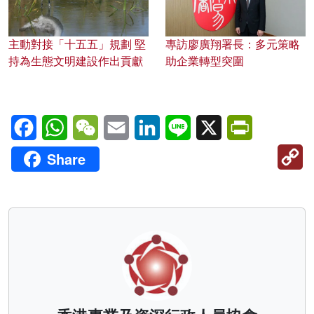
主動對接「十五五」規劃 堅
專訪廖廣翔署長：多元策略
持為生態文明建設作出貢獻
助企業轉型突圍
Facebook
WhatsApp
WeChat
Email
LinkedIn
Line
X
PrintFriendl
C
Share
Li