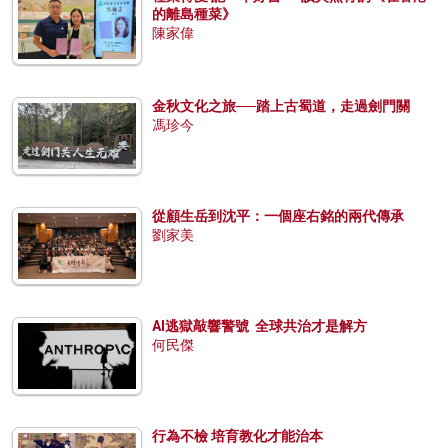
的離島種菜》
陳家偉
金秋文化之旅──踏上古蜀道，走過劍門關
馮珍今
從顧生岳到沈平：一個座右銘的兩代傳承
劉家美
AI逃獄敲響警號 全球共治才是解方
何民傑
行為不檢 培育教化才能治本