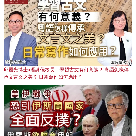
邱國光博士x潘詠儀校長：學習古文有何意義？ 粵語怎樣傳
承文言文之美？ 日常寫作如何應用？