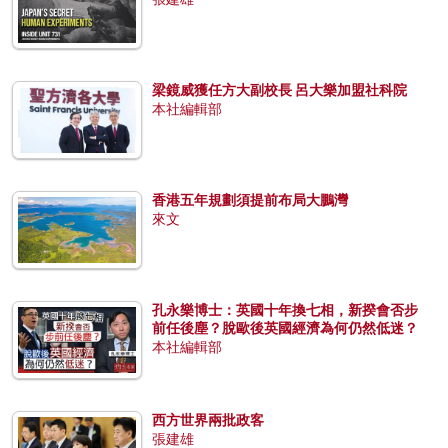
梁鏡威獲任方大副校長 呂大樂加盟社科院
本社編輯部
香港五年規劃須提前布局大鵬灣
來文
孔永樂博士：英國十年換七相，新揆會否步
前任後塵？脫歐後英國經濟為何仍然低迷？
本社編輯部
西方世界兩批政客
張建雄