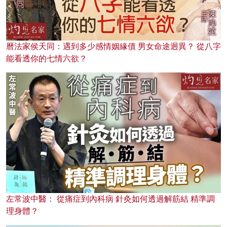
曆法家侯天同：遇到多少感情姻緣債 男女命途迥異？ 從八字
能看透你的七情六欲？
左常波中醫： 從痛症到內科病 針灸如何透過解筋結 精準調
理身體？