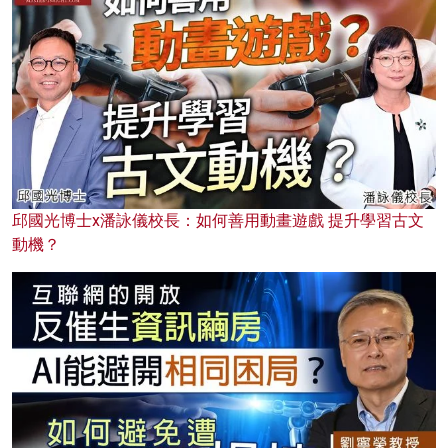
邱國光博士x潘詠儀校長：如何善用動畫遊戲 提升學習古文
動機？