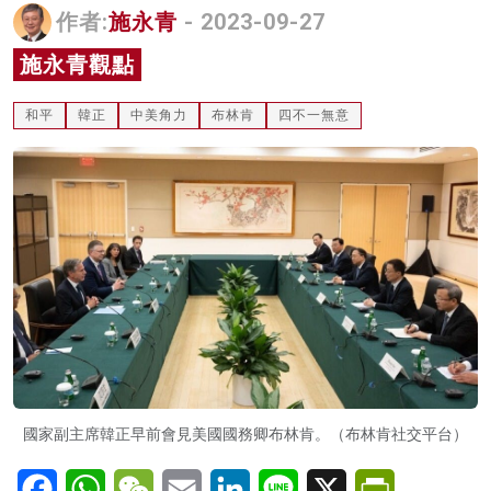
作者:
施永青
- 2023-09-27
名家榜
施永青觀點
灼見活動
和平
韓正
中美角力
布林肯
四不一無意
關於我們
國家副主席韓正早前會見美國國務卿布林肯。（布林肯社交平台）
Facebook
WhatsApp
WeChat
Email
LinkedIn
Line
X
PrintFriendl