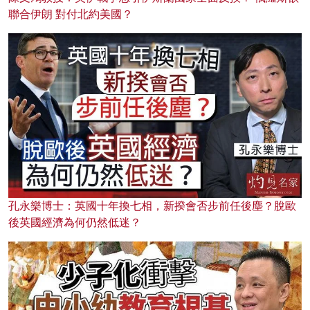
聯合伊朗 對付北約美國？
孔永樂博士：英國十年換七相，新揆會否步前任後塵？脫歐
後英國經濟為何仍然低迷？