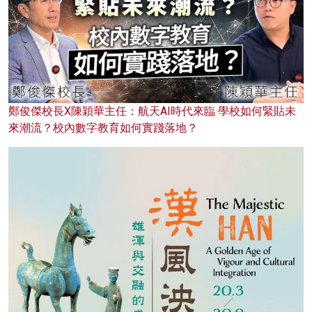
鄭俊傑校長X陳穎華主任：航天AI時代來臨 學校如何緊貼未
來潮流？校內數字教育如何實踐落地？