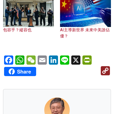
包容乎？縱容也
AI主導新世界 未來中美誰佔
優？
Facebook
WhatsApp
WeChat
Email
LinkedIn
Line
X
PrintFriendl
C
Share
Li