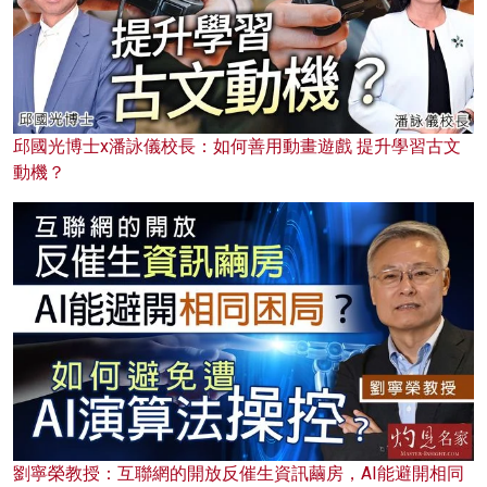
邱國光博士x潘詠儀校長：如何善用動畫遊戲 提升學習古文
動機？
劉寧榮教授：互聯網的開放反催生資訊繭房，AI能避開相同