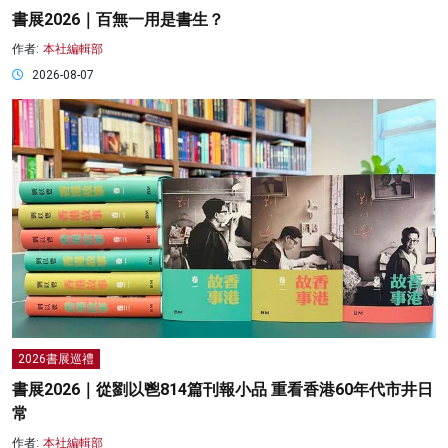
書展2026｜百無一用是書生？
作者:
本社編輯部
2026-08-07
2026書展巡禮
書展2026｜從劉以鬯814篇刊報小品 重看香港60年代市井日
常
作者:
本社編輯部