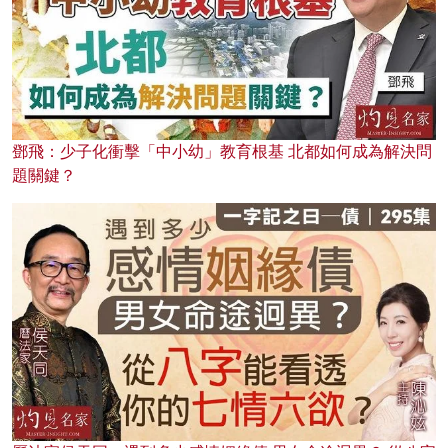
鄧飛：少子化衝擊「中小幼」教育根基 北都如何成為解決問
題關鍵？