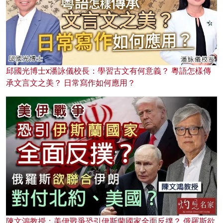
邱國光博士x潘詠儀校長：學習古文有何意義？ 粵語怎樣傳
承文言文之美？ 日常寫作如何應用？
陳文鴻教授：美伊戰爭恐引伊斯蘭國家全面反撲？ 俄羅斯欲