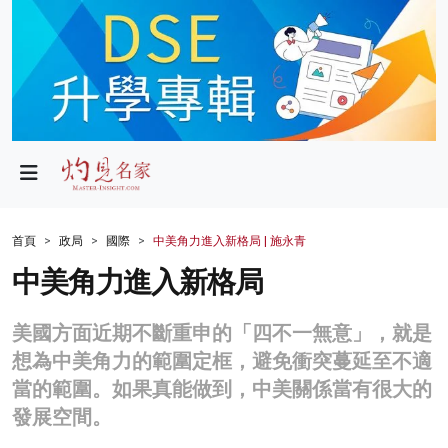
政局
教育
文化
財經
首頁
政局
國際
中美角力進入新格局 | 施永青
生活
中美角力進入新格局
健康
美國方面近期不斷重申的「四不一無意」，就是
商業
想為中美角力的範圍定框，避免衝突蔓延至不適
當的範圍。如果真能做到，中美關係當有很大的
科技
發展空間。
影片