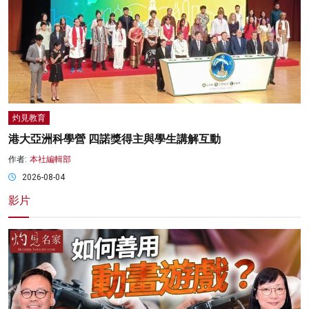
灼見教育
港大亞洲科學營 四諾獎得主與學生講解互動
作者:
本社編輯部
2026-08-04
影片