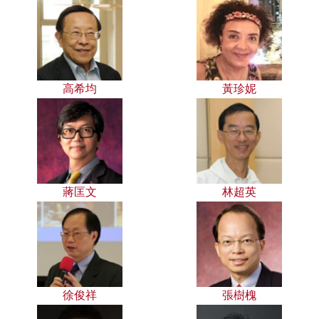
高希均
黃珍妮
蔣匡文
林超英
徐俊祥
張樹槐