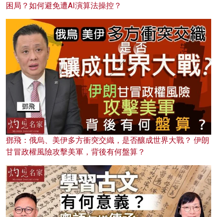
困局？如何避免遭AI演算法操控？
鄧飛：俄烏、美伊多方衝突交織，是否釀成世界大戰？ 伊朗
甘冒政權風險攻擊美軍，背後有何盤算？