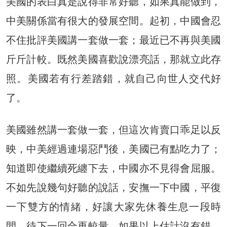
美國的表白真是說得非常好聽，如果真能做到，
中美關係當有很大的發展空間。起初，中國會忍
不住批評美國講一套做一套；最近已不再與美國
斤斤計較。既然美國喜歡說漂亮話，那就立此存
照。美國若有行差踏錯，就自己向世人交代好
了。
美國雖然講一套做一套，但這次肯賣口乖足以反
映，中美經過連場惡鬥後，美國已有點吃力了；
知道即使繼續死纏下去，中國亦不見得會屈服。
不如先說幾句好聽的說話，安撫一下中國，平復
一下雙方的情緒，好讓大家先休養生息一段時
間，待下一回合再較量。如果以上估計沒有錯，