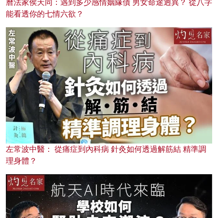
曆法家侯天同：遇到多少感情姻緣債 男女命途迥異？ 從八字
能看透你的七情六欲？
左常波中醫： 從痛症到內科病 針灸如何透過解筋結 精準調
理身體？