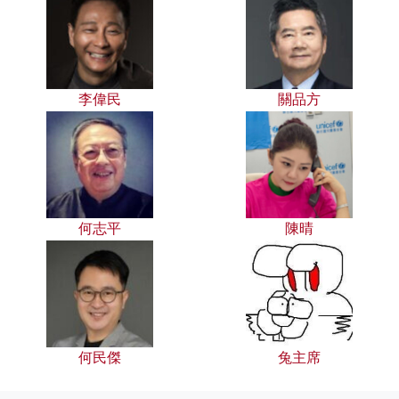
李偉民
關品方
何志平
陳晴
何民傑
兔主席