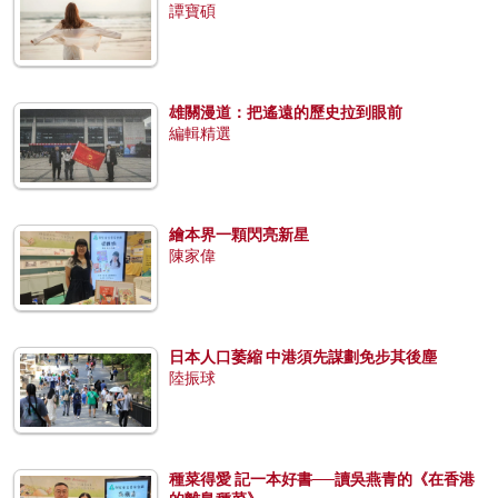
譚寶碩
雄關漫道：把遙遠的歷史拉到眼前
編輯精選
繪本界一顆閃亮新星
陳家偉
日本人口萎縮 中港須先謀劃免步其後塵
陸振球
種菜得愛 記一本好書──讀吳燕青的《在香港