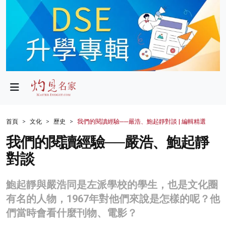
政局
教育
文化
財經
首頁
文化
歷史
我們的閱讀經驗──嚴浩、鮑起靜對談 | 編輯精選
生活
我們的閱讀經驗──嚴浩、鮑起靜
對談
健康
商業
鮑起靜與嚴浩同是左派學校的學生，也是文化圈
有名的人物，1967年對他們來說是怎樣的呢？他
科技
們當時會看什麼刊物、電影？
影片