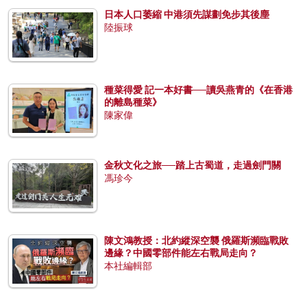
日本人口萎縮 中港須先謀劃免步其後塵
陸振球
種菜得愛 記一本好書──讀吳燕青的《在香港
的離島種菜》
陳家偉
金秋文化之旅──踏上古蜀道，走過劍門關
馮珍今
陳文鴻教授：北約縱深空襲 俄羅斯瀕臨戰敗
邊緣？中國零部件能左右戰局走向？
本社編輯部