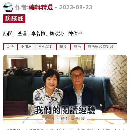
作者:
編輯精選
- 2023-08-23
名家榜
訪談錄
灼見活動
關於我們
訪問、整理：李若梅、劉汝沁、陳偉中
左派
小朋友
六七暴動
革命
嚴浩
嚴浩鮑起靜對談