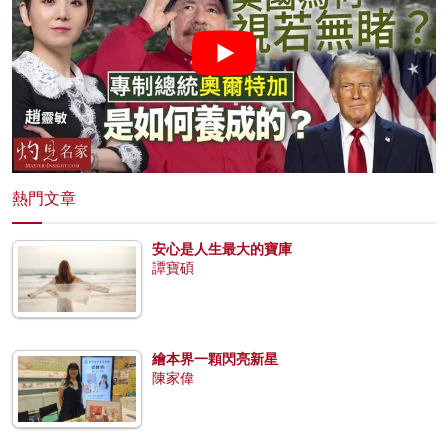
熱門文章
安心是人生最大的寶庫
譚寶碩
繪本界一顆閃亮新星
陳家偉