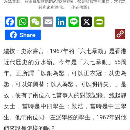
左派電影、右派電影對他們來說很模糊，都是標籤性的東西，六七之
後愈來愈淡化。（作者供圖）
Facebook
WhatsApp
WeChat
Email
LinkedIn
Line
X
PrintFriendl
C
Share
Li
編按：史家嘗言，1967年的「六七暴動」是香港
近代歷史的分水嶺。今年是「六七暴動」55周
年。正所謂「以銅為鑒，可以正衣冠；以史為
鑒，可以知興替；以人為鑒，可以明得失。」是
故，便有了兩位六七當事人的對談記錄。鮑起靜
女士，當時是中四學生；嚴浩，當時是中三學
生。他們兩位同一左派學校的學生，1967年對他
們來說是怎樣的呢？