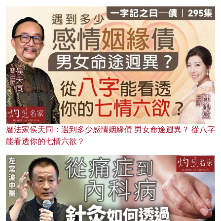
曆法家侯天同：遇到多少感情姻緣債 男女命途迥異？ 從八字
能看透你的七情六欲？