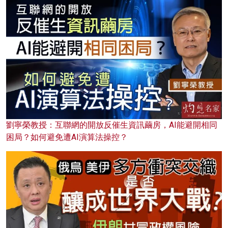
劉寧榮教授：互聯網的開放反催生資訊繭房，AI能避開相同
困局？如何避免遭AI演算法操控？