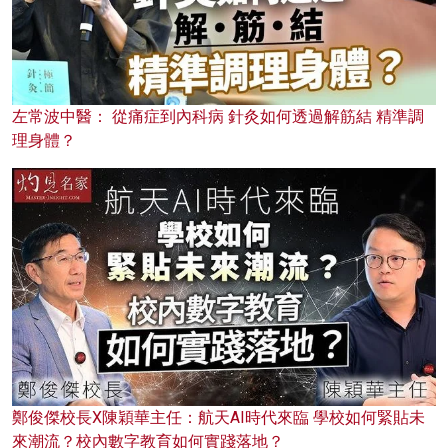
左常波中醫： 從痛症到內科病 針灸如何透過解筋結 精準調
理身體？
鄭俊傑校長X陳穎華主任：航天AI時代來臨 學校如何緊貼未
來潮流？校內數字教育如何實踐落地？