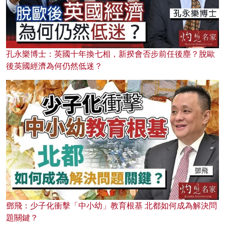
孔永樂博士：英國十年換七相，新揆會否步前任後塵？脫歐
後英國經濟為何仍然低迷？
鄧飛：少子化衝擊「中小幼」教育根基 北都如何成為解決問
題關鍵？