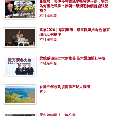
兔主席：美伊停戰協議變衝突導火線，雙方
為何重啟戰爭？伊朗一早洞悉特朗普虛張聲
勢？
本社編輯部
書展2026｜葉劉淑儀：最喜歡姐姐角色 無官
職說話包袱少
本社編輯部
梁鏡威獲任方大副校長 呂大樂加盟社科院
本社編輯部
香港五年規劃須提前布局大鵬灣
來文
歷史給中國人一個公道