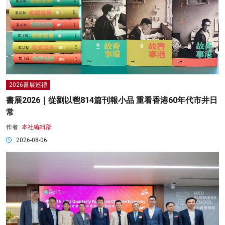
2026書展巡禮
書展2026｜從劉以鬯814篇刊報小品 重看香港60年代市井日
常
作者:
本社編輯部
2026-08-06