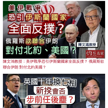
陳文鴻教授：美伊戰爭恐引伊斯蘭國家全面反撲？ 俄羅斯欲
聯合伊朗 對付北約美國？