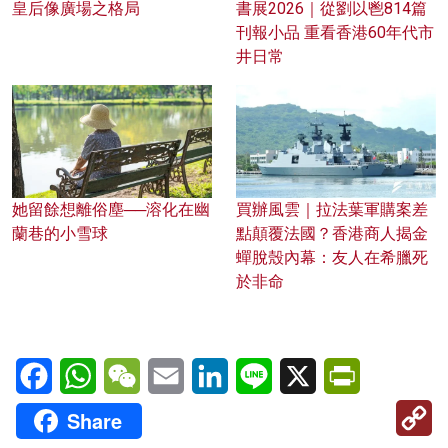
皇后像廣場之格局
書展2026｜從劉以鬯814篇
刊報小品 重看香港60年代市
井日常
她留餘想離俗塵──溶化在幽
買辦風雲｜拉法葉軍購案差
蘭巷的小雪球
點顛覆法國？香港商人揭金
蟬脫殼內幕：友人在希臘死
於非命
Facebook
WhatsApp
WeChat
Email
LinkedIn
Line
X
PrintFriendl
C
Share
Li