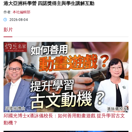
港大亞洲科學營 四諾獎得主與學生講解互動
作者:
本社編輯部
2026-08-04
影片
邱國光博士x潘詠儀校長：如何善用動畫遊戲 提升學習古文
動機？