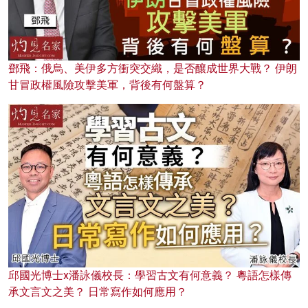
鄧飛：俄烏、美伊多方衝突交織，是否釀成世界大戰？ 伊朗
甘冒政權風險攻擊美軍，背後有何盤算？
邱國光博士x潘詠儀校長：學習古文有何意義？ 粵語怎樣傳
承文言文之美？ 日常寫作如何應用？