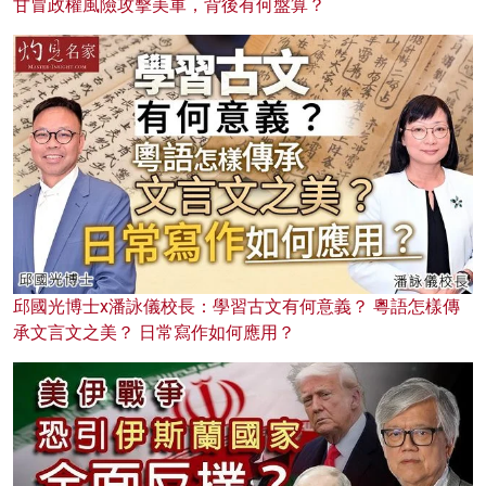
甘冒政權風險攻擊美軍，背後有何盤算？
邱國光博士x潘詠儀校長：學習古文有何意義？ 粵語怎樣傳
承文言文之美？ 日常寫作如何應用？