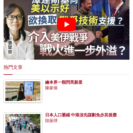
熱門文章
繪本界一顆閃亮新星
陳家偉
日本人口萎縮 中港須先謀劃免步其後塵
陸振球