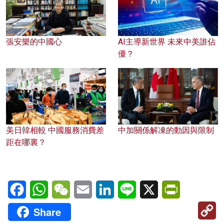
張安樂的中國心
AI主導新世界 未來中美誰佔
優？
美日韓相較 中國服務消費差
中加關係解凍的動因與限制
距在哪裏？
Facebook
WhatsApp
WeChat
Email
LinkedIn
Line
X
PrintFriendl
C
Share
Li