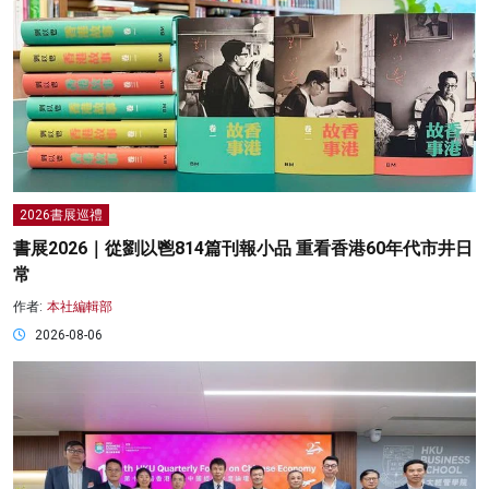
2026書展巡禮
書展2026｜從劉以鬯814篇刊報小品 重看香港60年代市井日
常
作者:
本社編輯部
2026-08-06