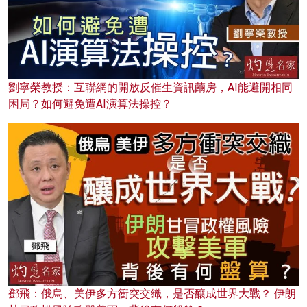
劉寧榮教授：互聯網的開放反催生資訊繭房，AI能避開相同
困局？如何避免遭AI演算法操控？
鄧飛：俄烏、美伊多方衝突交織，是否釀成世界大戰？ 伊朗