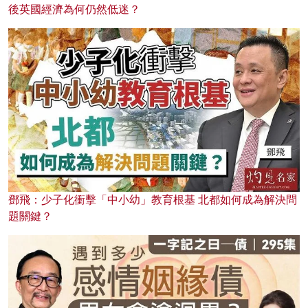
後英國經濟為何仍然低迷？
鄧飛：少子化衝擊「中小幼」教育根基 北都如何成為解決問
題關鍵？