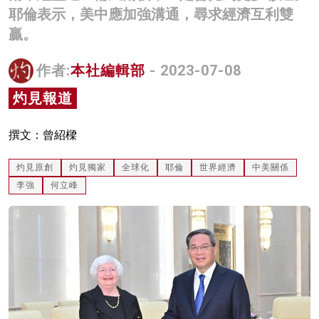
耶倫表示，美中應加強溝通，尋求經濟互利雙
名家榜
贏。
灼見活動
作者:
本社編輯部
- 2023-07-08
關於我們
灼見報道
撰文：曾紹樑
灼見原創
灼見獨家
全球化
耶倫
世界經濟
中美關係
李強
何立峰