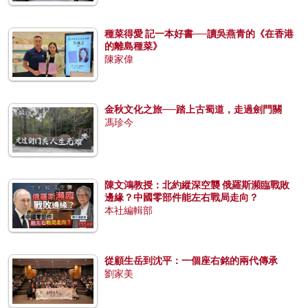
種菜得愛 記一本好書──讀吳燕青的《在香港
的離島種菜》
陳家偉
金秋文化之旅──踏上古蜀道，走過劍門關
馮珍今
陳文鴻教授：北約縱深空襲 俄羅斯瀕臨戰敗
邊緣？中國零部件能左右戰局走向？
本社編輯部
從顧生岳到沈平：一個座右銘的兩代傳承
劉家美