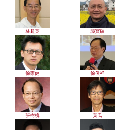
林超英
譚寶碩
徐家健
徐俊祥
張樹槐
黃氏