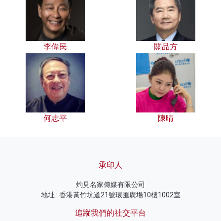
李偉民
關品方
何志平
陳晴
承印人
灼見名家傳媒有限公司
地址 : 香港黃竹坑道21號環匯廣場10樓1002室
追蹤我們的社交平台