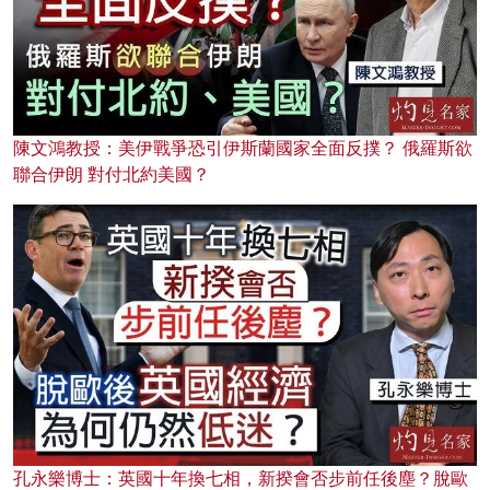
陳文鴻教授：美伊戰爭恐引伊斯蘭國家全面反撲？ 俄羅斯欲
聯合伊朗 對付北約美國？
孔永樂博士：英國十年換七相，新揆會否步前任後塵？脫歐