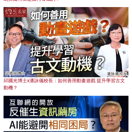
邱國光博士x潘詠儀校長：如何善用動畫遊戲 提升學習古文
動機？