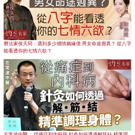
曆法家侯天同：遇到多少感情姻緣債 男女命途迥異？ 從八字
能看透你的七情六欲？
左常波中醫： 從痛症到內科病 針灸如何透過解筋結 精準調