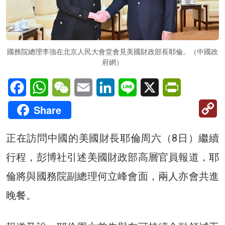
國務院總理李強在北京人民大會堂會見美國財政部長耶倫。（中國政
府網）
Facebook
WhatsApp
WeChat
Email
LinkedIn
Line
X
PrintFriendl
C
Share
Li
正在訪問中國的美國財長耶倫周六（8日）繼續
行程，彭博社引述美國財政部高層官員報道，耶
倫將與國務院副總理何立峰會面，兩人亦會共進
晚餐。