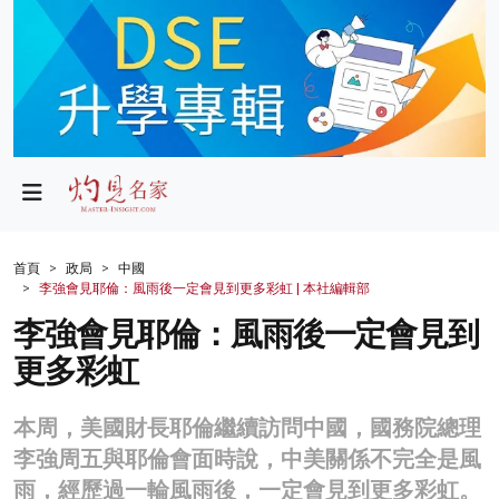
政局
教育
文化
財經
首頁
政局
中國
李強會見耶倫：風雨後一定會見到更多彩虹 | 本社編輯部
生活
李強會見耶倫：風雨後一定會見到
健康
更多彩虹
商業
本周，美國財長耶倫繼續訪問中國，國務院總理
科技
李強周五與耶倫會面時說，中美關係不完全是風
影片
雨，經歷過一輪風雨後，一定會見到更多彩虹。