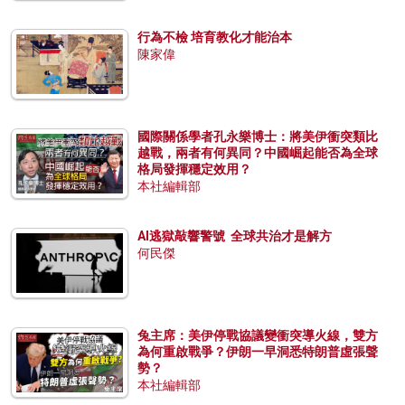
行為不檢 培育教化才能治本
陳家偉
國際關係學者孔永樂博士：將美伊衝突類比
越戰，兩者有何異同？中國崛起能否為全球
格局發揮穩定效用？
本社編輯部
AI逃獄敲響警號 全球共治才是解方
何民傑
兔主席：美伊停戰協議變衝突導火線，雙方
為何重啟戰爭？伊朗一早洞悉特朗普虛張聲
勢？
本社編輯部