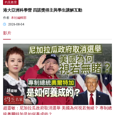
灼見教育
港大亞洲科學營 四諾獎得主與學生講解互動
作者:
本社編輯部
2026-08-04
影片
趙靈敏：尼加拉瓜政府取消選舉 美國為何視若無睹？ 專制總
統奧爾特加是如何養成的？