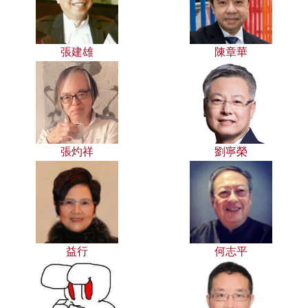
張建雄
陳章華
張灼祥
劉寧榮
益行
何志平