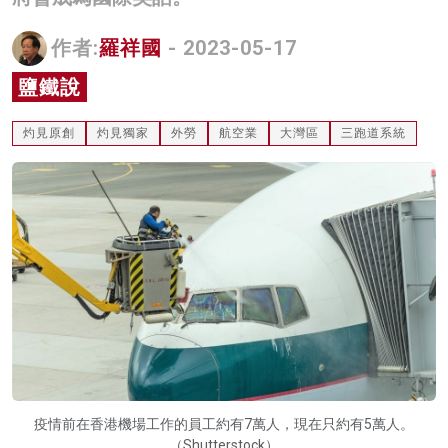
名家榜
作者:
羅祥國
- 2023-05-17
灼見活動
鹽鐵說
關於我們
灼見原創
灼見獨家
外勞
航空業
大灣區
三跑道系統
疫情前在香港機場工作的員工約有7萬人，現在只約有5萬人。
（Shutterstock）