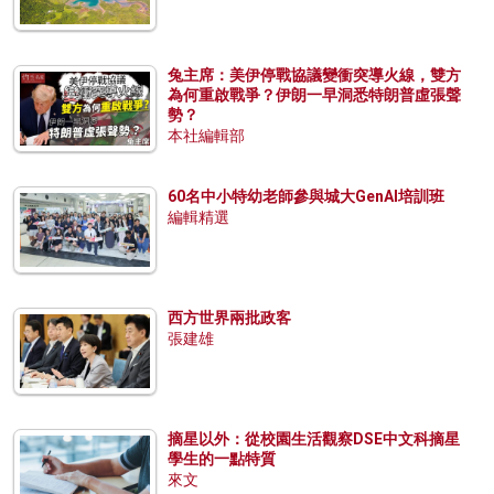
兔主席：美伊停戰協議變衝突導火線，雙方
為何重啟戰爭？伊朗一早洞悉特朗普虛張聲
勢？
本社編輯部
60名中小特幼老師參與城大GenAI培訓班
編輯精選
西方世界兩批政客
張建雄
摘星以外：從校園生活觀察DSE中文科摘星
學生的一點特質
來文