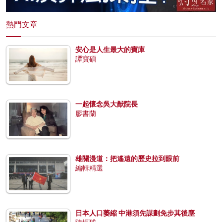
熱門文章
安心是人生最大的寶庫
譚寶碩
一起懷念吳大猷院長
廖書蘭
雄關漫道：把遙遠的歷史拉到眼前
編輯精選
日本人口萎縮 中港須先謀劃免步其後塵