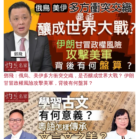
鄧飛：俄烏、美伊多方衝突交織，是否釀成世界大戰？ 伊朗
甘冒政權風險攻擊美軍，背後有何盤算？