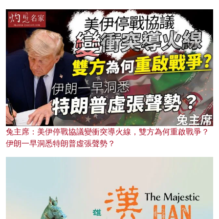
兔主席：美伊停戰協議變衝突導火線，雙方為何重啟戰爭？
伊朗一早洞悉特朗普虛張聲勢？