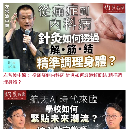
左常波中醫： 從痛症到內科病 針灸如何透過解筋結 精準調
理身體？