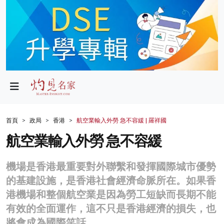
政局
教育
文化
財經
首頁
政局
香港
航空業輸入外勞 急不容緩 | 羅祥國
生活
航空業輸入外勞 急不容緩
健康
機場是香港最重要對外聯繫和發揮國際城市優勢
商業
的基建設施，是香港社會經濟命脈所在。如果香
港機場和整個航空業是因為勞工短缺而長期不能
科技
有效的全面運作，這不只是香港經濟的損失，也
影片
將會成為國際笑話。