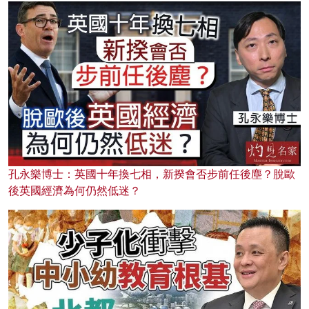
孔永樂博士：英國十年換七相，新揆會否步前任後塵？脫歐
後英國經濟為何仍然低迷？