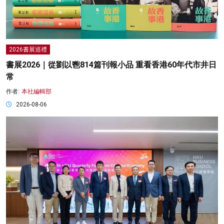
2026書展巡禮
書展2026｜從劉以鬯814篇刊報小品 重看香港60年代市井日
常
作者:
本社編輯部
2026-08-06