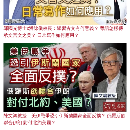
邱國光博士x潘詠儀校長：學習古文有何意義？ 粵語怎樣傳
承文言文之美？ 日常寫作如何應用？
陳文鴻教授：美伊戰爭恐引伊斯蘭國家全面反撲？ 俄羅斯欲
聯合伊朗 對付北約美國？