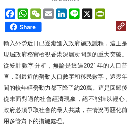
Facebook
WhatsApp
WeChat
Email
LinkedIn
Line
X
PrintFriendl
C
Share
Li
輸入外勞近日已逐漸進入政府施政議程，這正是
現屆政府務實檢視香港深層次問題的重大突破。
從統計數字分析，無論是透過2021年的人口普
查，到最近的勞動人口數字和移民數字，這幾年
間的較年輕勞動力都下降了約20萬。這是回歸後
從未面對過的社會經濟現象，絕不能掉以輕心 ;
政府必須爭取社會的最大共識，在情況再惡化前
用多管齊下的措施處理。