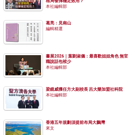
格局發揮穩定效用？
本社編輯部
葛亮：見南山
編輯精選
書展2026｜葉劉淑儀：最喜歡姐姐角色 無官
職說話包袱少
本社編輯部
梁鏡威獲任方大副校長 呂大樂加盟社科院
本社編輯部
香港五年規劃須提前布局大鵬灣
來文