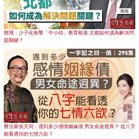
鄧飛：少子化衝擊「中小幼」教育根基 北都如何成為解決問
題關鍵？
曆法家侯天同：遇到多少感情姻緣債 男女命途迥異？ 從八字
能看透你的七情六欲？