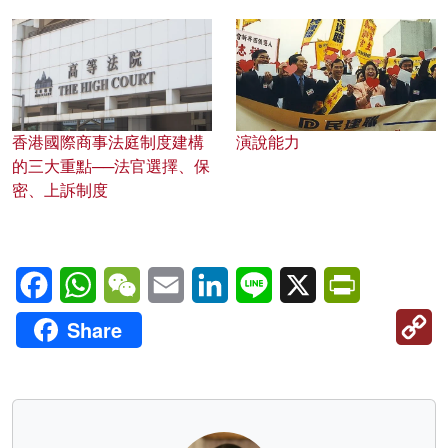
香港國際商事法庭制度建構
演說能力
的三大重點──法官選擇、保
密、上訴制度
Facebook
WhatsApp
WeChat
Email
LinkedIn
Line
X
PrintFriendl
C
Share
Li