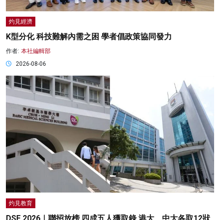
灼見經濟
K型分化 科技難解內需之困 學者倡政策協同發力
作者:
本社編輯部
2026-08-06
灼見教育
DSE 2026｜聯招放榜 四成五人獲取錄 港大、中大各取12狀