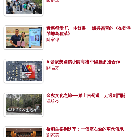
陸振球
種菜得愛 記一本好書──讀吳燕青的《在香港
的離島種菜》
陳家偉
AI發展美國搞小院高牆 中國推多邊合作
關品方
金秋文化之旅──踏上古蜀道，走過劍門關
馮珍今
從顧生岳到沈平：一個座右銘的兩代傳承
劉家美