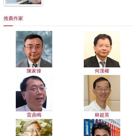
推薦作家
陳家偉
何漢權
雷鼎鳴
林超英