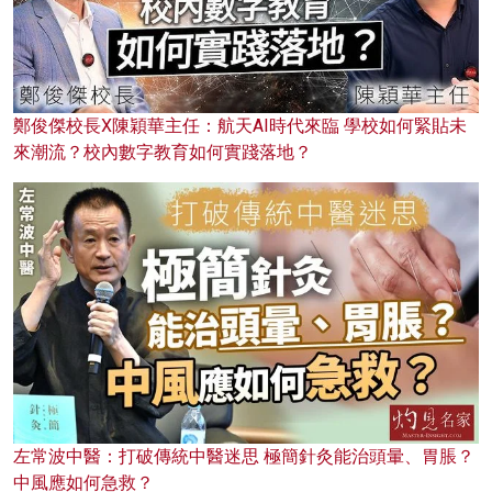
鄭俊傑校長X陳穎華主任：航天AI時代來臨 學校如何緊貼未
來潮流？校內數字教育如何實踐落地？
左常波中醫：打破傳統中醫迷思 極簡針灸能治頭暈、胃脹？
中風應如何急救？