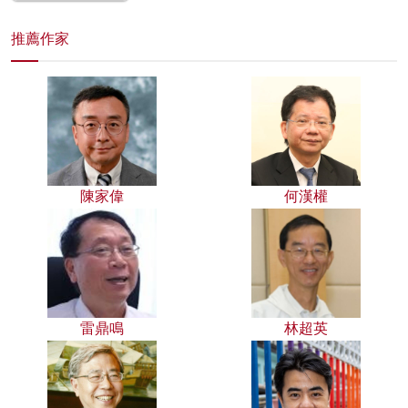
推薦作家
陳家偉
何漢權
雷鼎鳴
林超英