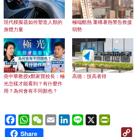
現代模擬器如何塑造人類的
極端酷熱 重構暑熱警告救援
身體力量
弱勢
堯中華教授x鄭家寶校長：極
高德：技高者得
光怎樣才能看到？有什麼作
用？為何會有不同顏色？
Facebook
WhatsApp
WeChat
Email
LinkedIn
Line
X
PrintFriendl
C
Share
Li