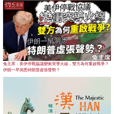
兔主席：美伊停戰協議變衝突導火線，雙方為何重啟戰爭？
伊朗一早洞悉特朗普虛張聲勢？