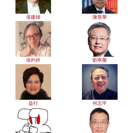
張建雄
陳章華
張灼祥
劉寧榮
益行
何志平