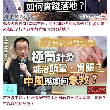
鄭俊傑校長X陳穎華主任：航天AI時代來臨 學校如何緊貼未
來潮流？校內數字教育如何實踐落地？
左常波中醫：打破傳統中醫迷思 極簡針灸能治頭暈、胃脹？
中風應如何急救？