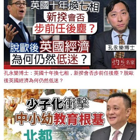
孔永樂博士：英國十年換七相，新揆會否步前任後塵？脫歐
後英國經濟為何仍然低迷？