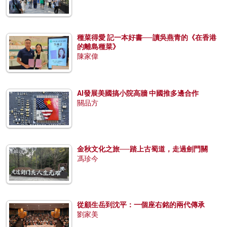
種菜得愛 記一本好書──讀吳燕青的《在香港
的離島種菜》
陳家偉
AI發展美國搞小院高牆 中國推多邊合作
關品方
金秋文化之旅──踏上古蜀道，走過劍門關
馮珍今
從顧生岳到沈平：一個座右銘的兩代傳承
劉家美