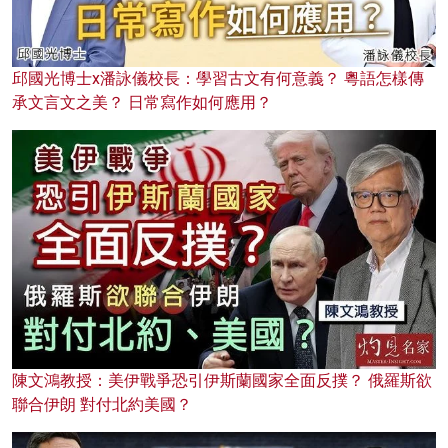
邱國光博士x潘詠儀校長：學習古文有何意義？ 粵語怎樣傳
承文言文之美？ 日常寫作如何應用？
陳文鴻教授：美伊戰爭恐引伊斯蘭國家全面反撲？ 俄羅斯欲
聯合伊朗 對付北約美國？