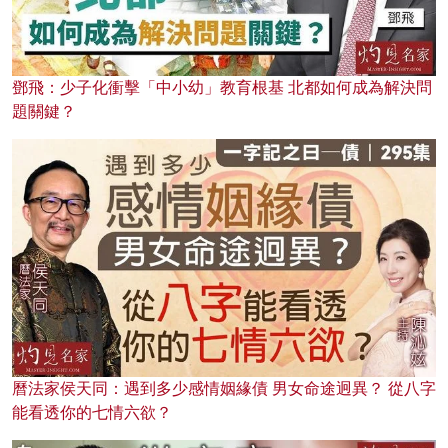
鄧飛：少子化衝擊「中小幼」教育根基 北都如何成為解決問
題關鍵？
曆法家侯天同：遇到多少感情姻緣債 男女命途迥異？ 從八字
能看透你的七情六欲？