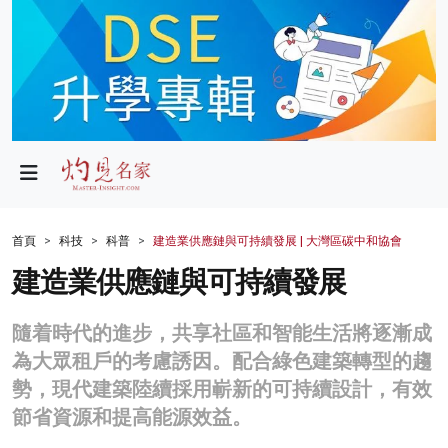
政局
教育
文化
財經
首頁
科技
科普
建造業供應鏈與可持續發展 | 大灣區碳中和協會
生活
建造業供應鏈與可持續發展
健康
隨着時代的進步，共享社區和智能生活將逐漸成
商業
為大眾租戶的考慮誘因。配合綠色建築轉型的趨
勢，現代建築陸續採用嶄新的可持續設計，有效
科技
節省資源和提⾼能源效益。
影片