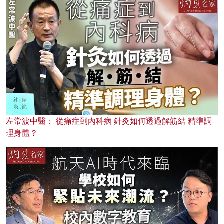
左常波中醫： 從痛症到內科病 針灸如何透過解筋結 精準調
理身體？