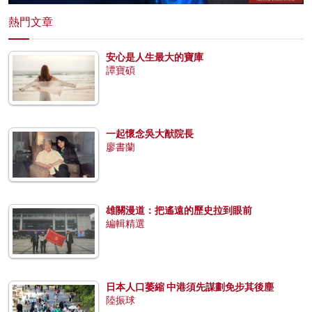
熱門文章
安心是人生最大的寶庫
譚寶碩
一起懷念吳大猷院長
廖書蘭
雄關漫道：把遙遠的歷史拉到眼前
編輯精選
日本人口萎縮 中港須先謀劃免步其後塵
陸振球