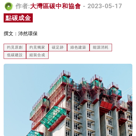
作者:
大灣區碳中和協會
- 2023-05-17
名家榜
點碳成金
灼見活動
關於我們
撰文：沛然環保
灼見原創
灼見獨家
碳足跡
綠色建築
能源消耗
低碳建設
組裝合成