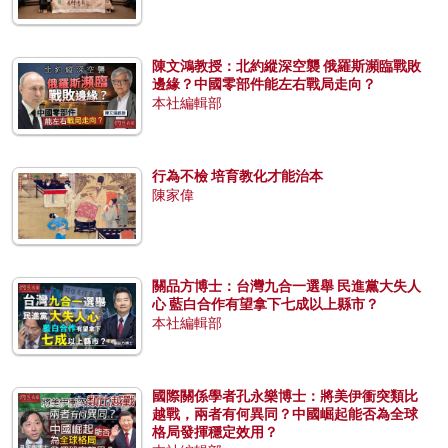
陳文鴻教授：北約縱深空襲 俄羅斯瀕臨戰敗
邊緣？中國零部件能左右戰局走向？
本社編輯部
行為不檢 培育教化才能治本
陳家偉
關品方博士：台灣九合一選舉 民進黨大失人
心 藍白合作有望拿下七成以上縣市？
本社編輯部
國際關係學者孔永樂博士：將美伊衝突類比
越戰，兩者有何異同？中國崛起能否為全球
格局發揮穩定效用？