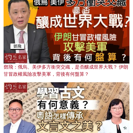
鄧飛：俄烏、美伊多方衝突交織，是否釀成世界大戰？ 伊朗
甘冒政權風險攻擊美軍，背後有何盤算？