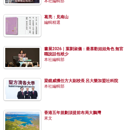
本社編輯部
葛亮：見南山
編輯精選
書展2026｜葉劉淑儀：最喜歡姐姐角色 無官
職說話包袱少
本社編輯部
梁鏡威獲任方大副校長 呂大樂加盟社科院
本社編輯部
香港五年規劃須提前布局大鵬灣
來文