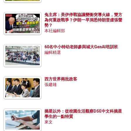
兔主席：美伊停戰協議變衝突導火線，雙方
為何重啟戰爭？伊朗一早洞悉特朗普虛張聲
勢？
本社編輯部
60名中小特幼老師參與城大GenAI培訓班
編輯精選
西方世界兩批政客
張建雄
摘星以外：從校園生活觀察DSE中文科摘星
學生的一點特質
來文