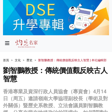
政局
教育
文化
財經
首頁
文化
歷史
劉智鵬教授：傳統價值觀反映古人智慧 | 本社編輯部
生活
劉智鵬教授：傳統價值觀反映古人
智慧
健康
商業
香港專業及資深行政人員協會（專資會）4月14
日（周五）邀請嶺南大學協理副校長（學術及對
科技
外關係）暨歷史系教授、立法會議員劉智鵬教
影片