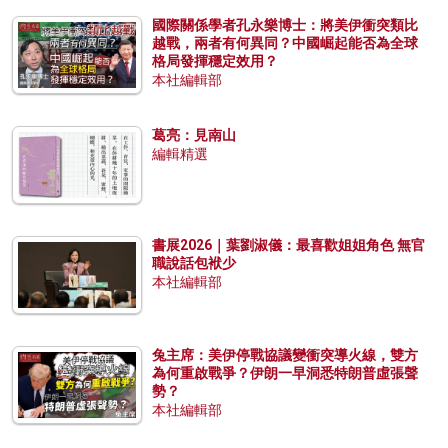
國際關係學者孔永樂博士：將美伊衝突類比
越戰，兩者有何異同？中國崛起能否為全球
格局發揮穩定效用？
本社編輯部
葛亮：見南山
編輯精選
書展2026｜葉劉淑儀：最喜歡姐姐角色 無官
職說話包袱少
本社編輯部
兔主席：美伊停戰協議變衝突導火線，雙方
為何重啟戰爭？伊朗一早洞悉特朗普虛張聲
勢？
本社編輯部