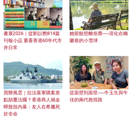
書展2026｜從劉以鬯814篇
她留餘想離俗塵──溶化在幽
刊報小品 重看香港60年代市
蘭巷的小雪球
井日常
買辦風雲｜拉法葉軍購案差
從面壁到面世──牛玉生與牛
點顛覆法國？香港商人揭金
佳的兩代敦煌路
蟬脫殼內幕：友人在希臘死
於非命