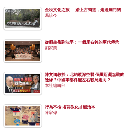
金秋文化之旅──踏上古蜀道，走過劍門關
馮珍今
從顧生岳到沈平：一個座右銘的兩代傳承
劉家美
陳文鴻教授：北約縱深空襲 俄羅斯瀕臨戰敗
邊緣？中國零部件能左右戰局走向？
本社編輯部
行為不檢 培育教化才能治本
陳家偉