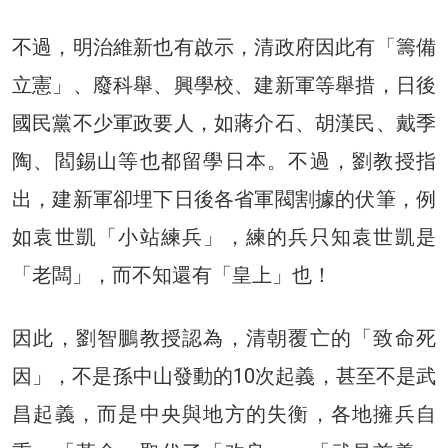
不過，明治維新也有啟示，清政府因此有「籌備
立憲」、廢科舉、興學校、建新軍等舉措，日後
國民黨不少軍政要人，如蔣介石、胡漢民、戴季
陶、閻錫山等也都留學日本。不過，劉教授指
出，建新軍卻埋下日後各省軍閥割據的伏筆，例
如袁世凱「小站練兵」，練的兵只知袁世凱是
「老闆」，而不知還有「皇上」也！
因此，劉智鵬教授認為，清朝覆亡的「致命死
因」，不是孫中山發動的10次起義，甚至不是武
昌起義，而是中央與地方的失衡，各地擁兵自