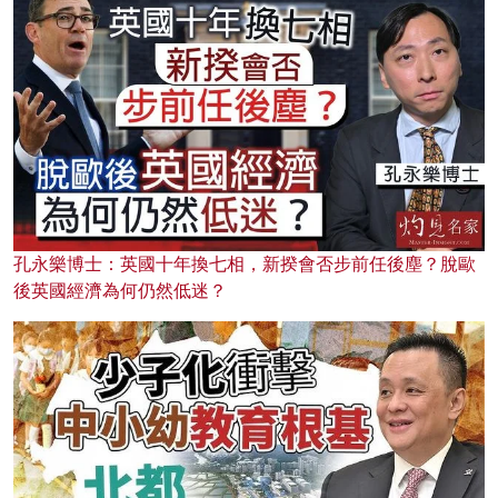
孔永樂博士：英國十年換七相，新揆會否步前任後塵？脫歐
後英國經濟為何仍然低迷？