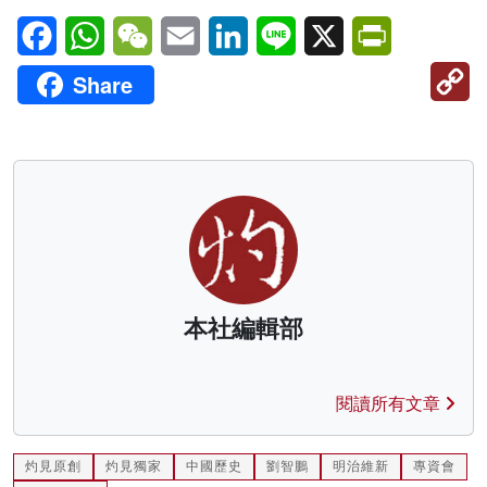
Facebook
WhatsApp
WeChat
Email
LinkedIn
Line
X
PrintFriendl
C
Share
Li
本社編輯部
閱讀所有文章
灼見原創
灼見獨家
中國歷史
劉智鵬
明治維新
專資會