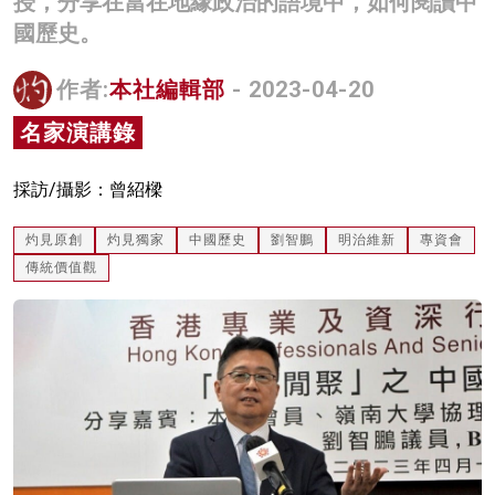
授，分享在當在地緣政治的語境中，如何閱讀中
名家榜
國歷史。
灼見活動
作者:
本社編輯部
- 2023-04-20
關於我們
名家演講錄
採訪/攝影：曾紹樑
灼見原創
灼見獨家
中國歷史
劉智鵬
明治維新
專資會
傳統價值觀