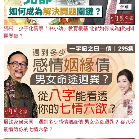
鄧飛：少子化衝擊「中小幼」教育根基 北都如何成為解決問
題關鍵？
曆法家侯天同：遇到多少感情姻緣債 男女命途迥異？ 從八字
能看透你的七情六欲？