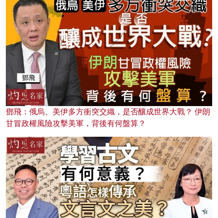
鄧飛：俄烏、美伊多方衝突交織，是否釀成世界大戰？ 伊朗
甘冒政權風險攻擊美軍，背後有何盤算？