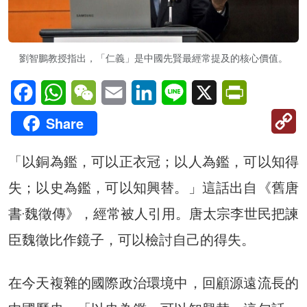
劉智鵬教授指出，「仁義」是中國先賢最經常提及的核心價值。
Facebook
WhatsApp
WeChat
Email
LinkedIn
Line
X
PrintFriendl
C
Share
Li
「以銅為鑑，可以正衣冠；以人為鑑，可以知得
失；以史為鑑，可以知興替。」這話出自《舊唐
書·魏徵傳》，經常被人引用。唐太宗李世民把諫
臣魏徵比作鏡子，可以檢討自己的得失。
在今天複雜的國際政治環境中，回顧源遠流長的