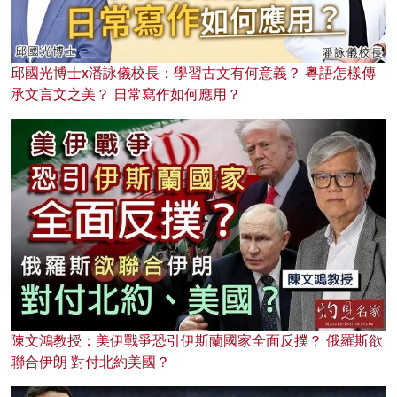
邱國光博士x潘詠儀校長：學習古文有何意義？ 粵語怎樣傳
承文言文之美？ 日常寫作如何應用？
陳文鴻教授：美伊戰爭恐引伊斯蘭國家全面反撲？ 俄羅斯欲
聯合伊朗 對付北約美國？