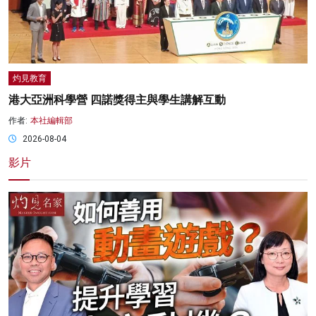
灼見教育
港大亞洲科學營 四諾獎得主與學生講解互動
作者:
本社編輯部
2026-08-04
影片