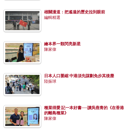
雄關漫道：把遙遠的歷史拉到眼前
編輯精選
繪本界一顆閃亮新星
陳家偉
日本人口萎縮 中港須先謀劃免步其後塵
陸振球
種菜得愛 記一本好書──讀吳燕青的《在香港
的離島種菜》
陳家偉