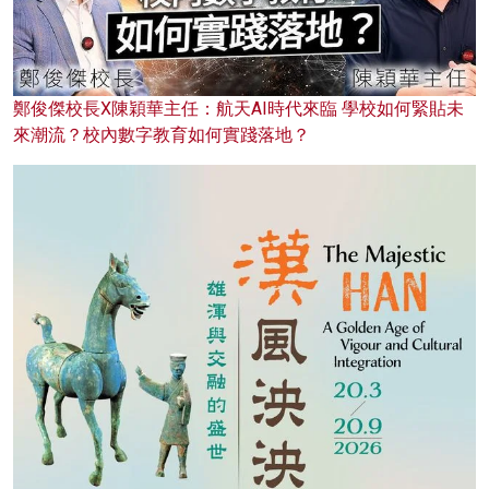
鄭俊傑校長X陳穎華主任：航天AI時代來臨 學校如何緊貼未
來潮流？校內數字教育如何實踐落地？