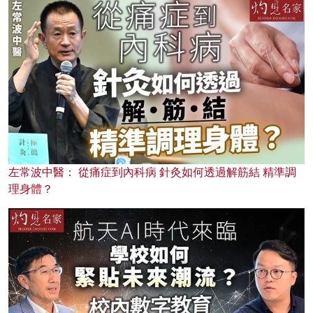
左常波中醫： 從痛症到內科病 針灸如何透過解筋結 精準調
理身體？