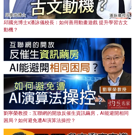
邱國光博士x潘詠儀校長：如何善用動畫遊戲 提升學習古文
動機？
劉寧榮教授：互聯網的開放反催生資訊繭房，AI能避開相同
困局？如何避免遭AI演算法操控？