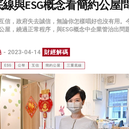
線與ESG概念看簡約公屋
互信，政府失去誠信，無論你怎樣唱好也沒有用。
公屋，繞過正常程序，與ESG概念中企業管治出問
堯
- 2023-04-14
財經解碼
ESG
公帑
互信
簡約公屋
三重底線