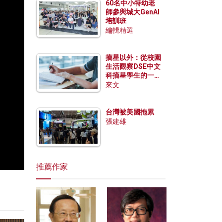
60名中小特幼老
師參與城大GenAI
培訓班
編輯精選
摘星以外：從校園
生活觀察DSE中文
科摘星學生的一點
特質
來文
台灣被美國拖累
張建雄
推薦作家