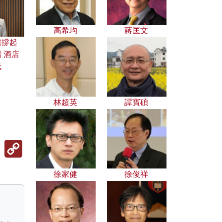
高希均
蔣匡文
需撐起
 酒店
低
林超英
譚寶碩
Copy
Link
徐家健
徐俊祥