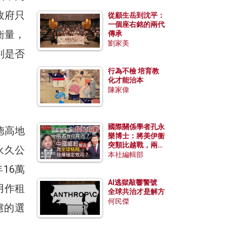
政府只
從顧生岳到沈平：
一個座右銘的兩代
衡量，
傳承
劉家美
判是否
行為不檢 培育教
化才能治本
陳家偉
國際關係學者孔永
德高地
樂博士：將美伊衝
突類比越戰，兩者
永久公
有何異同？中國崛
本社編輯部
起能否為全球格局
16萬
發揮穩定效用？
AI逃獄敲響警號
用作租
全球共治才是解方
何民傑
慮的選