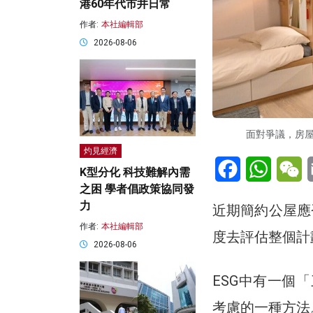
港60年代市井日常
作者:
本社編輯部
2026-08-06
面對爭議，房
灼見經濟
Facebook
WhatsA
W
K型分化 科技難解內需
之困 學者倡政策協同發
力
近期簡約公屋應
作者:
本社編輯部
度去評估整個計
2026-08-06
ESG中有一個「三重
考慮的一種方法