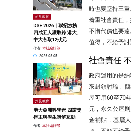
時也要堅持三重
灼見教育
着重社會責任，
DSE 2026｜聯招放榜
不惜代價也要達
四成五人獲取錄 港大、
中大各取12狀元
值得，不給予討
作者:
本社編輯部
2026-08-05
社會責任 
政府運用的是納
來封鎖討論。簡
屋可用60至7
灼見教育
元，永久公屋則
港大亞洲科學營 四諾獎
得主與學生講解互動
金補貼，基層
作者:
本社編輯部
項，不能不給予