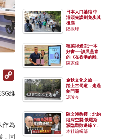
日本人口萎縮 中
港須先謀劃免步其
後塵
陸振球
種菜得愛 記一本
好書──讀吳燕青
的《在香港的離島
）
種菜》
陳家偉
Copy
Link
金秋文化之旅──
踏上古蜀道，走過
劍門關
SG維
馮珍今
陳文鴻教授：北約
縱深空襲 俄羅斯
可以作為
瀕臨戰敗邊緣？中
國零部件能左右戰
本社編輯部
候，同
局走向？