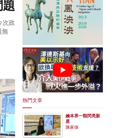
問題
今次政
題無
熱門文章
繪本界一顆閃亮新
星
陳家偉