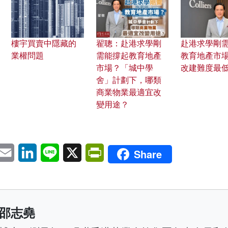
樓宇買賣中隱藏的
翟聰：赴港求學剛
赴港求學剛
業權問題
需能撐起教育地產
教育地產市場
市場？「城中學
改建難度最
舍」計劃下，哪類
商業物業最適宜改
變用途？
pp
eChat
Email
LinkedIn
Line
X
PrintFriendly
Share
邵志堯