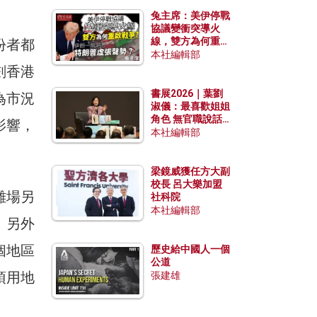
兔主席：美伊停戰
協議變衝突導火
線，雙方為何重啟
份者都
戰爭？伊朗一早洞
本社編輯部
悉特朗普虛張聲
劃香港
勢？
書展2026｜葉劉
為市況
淑儀：最喜歡姐姐
角色 無官職說話
影響，
包袱少
本社編輯部
梁鏡威獲任方大副
校長 呂大樂加盟
離場另
社科院
本社編輯部
。另外
個地區
歷史給中國人一個
公道
頂用地
張建雄