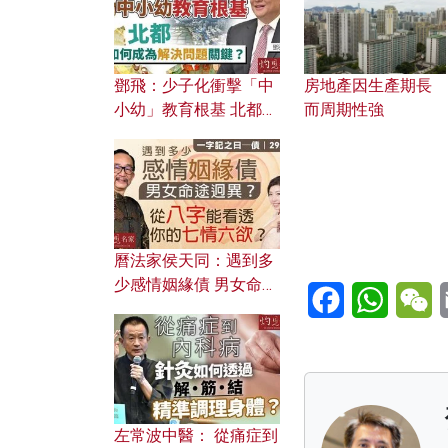
鄧飛：少子化衝擊「中
房地產因生產期長
小幼」教育根基 北都如
而周期性強
何成為解決問題關鍵？
曆法家侯天同：遇到多
少感情姻緣債 男女命途
Facebook
WhatsA
W
迥異？ 從八字能看透你
的七情六欲？
左常波中醫： 從痛症到