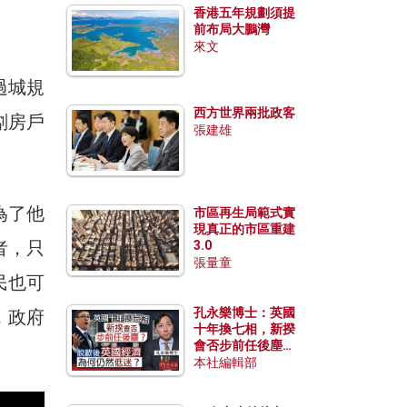
香港五年規劃須提
前布局大鵬灣
來文
過城規
西方世界兩批政客
劏房戶
張建雄
為了他
市區再生局範式實
現真正的市區重建
者，只
3.0
張量童
民也可
孔永樂博士：英國
，政府
十年換七相，新揆
會否步前任後塵？
脫歐後英國經濟為
本社編輯部
何仍然低迷？