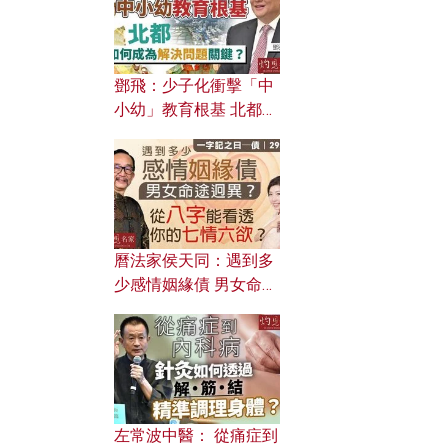
鄧飛：少子化衝擊「中
小幼」教育根基 北都如
何成為解決問題關鍵？
曆法家侯天同：遇到多
少感情姻緣債 男女命途
迥異？ 從八字能看透你
的七情六欲？
左常波中醫： 從痛症到