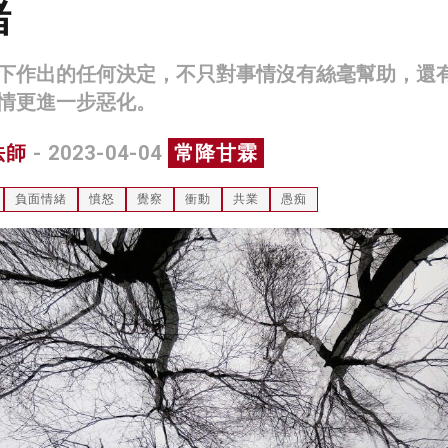
緒
下作出的任何決定，不只對事情沒有絲毫幫助，還
情更進一步惡化。
法師
- 2023-04-04
常降甘霖
負面情緒
憤怒
覺察
衝動
共業
愚痴