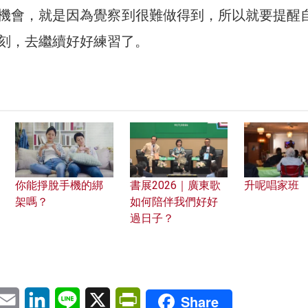
機會，就是因為覺察到很難做得到，所以就要提醒
刻，去繼續好好練習了。
你能掙脫手機的綁
書展2026｜廣東歌
升呢唱家班
架嗎？
如何陪伴我們好好
過日子？
pp
eChat
Email
LinkedIn
Line
X
PrintFriendly
Share