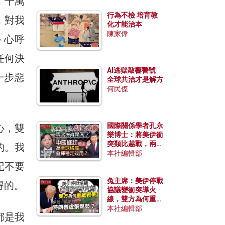
，千萬
行為不檢 培育教
，對我
化才能治本
陳家偉
 心呼
任何決
AI逃獄敲響警號
一步惡
全球共治才是解方
何民傑
國際關係學者孔永
心，雙
樂博士：將美伊衝
突類比越戰，兩者
的。我
有何異同？中國崛
本社編輯部
起能否為全球格局
記不要
發揮穩定效用？
兔主席：美伊停戰
得的。
協議變衝突導火
線，雙方為何重啟
戰爭？伊朗一早洞
本社編輯部
都是我
悉特朗普虛張聲