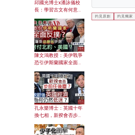
邱國光博士x潘詠儀校
長：學習古文有何意
灼見原創
灼見獨家
義？ 粵語怎樣傳承文言
文之美？ 日常寫作如何
應用？
陳文鴻教授：美伊戰爭
恐引伊斯蘭國家全面反
撲？ 俄羅斯欲聯合伊朗
對付北約美國？
孔永樂博士：英國十年
換七相，新揆會否步前
任後塵？脫歐後英國經
濟為何仍然低迷？