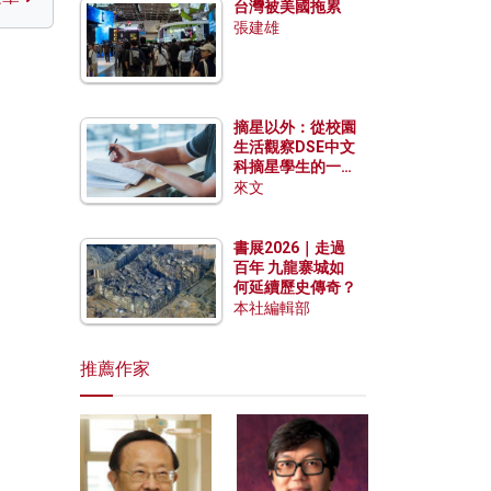
台灣被美國拖累
張建雄
摘星以外：從校園
生活觀察DSE中文
科摘星學生的一點
特質
來文
書展2026｜走過
百年 九龍寨城如
何延續歷史傳奇？
本社編輯部
推薦作家