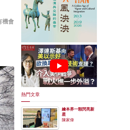
有機會
熱門文章
繪本界一顆閃亮新
星
陳家偉