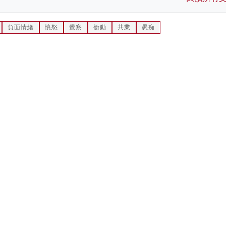
負面情緒
憤怒
覺察
衝動
共業
愚痴