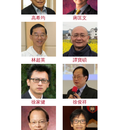
高希均
蔣匡文
林超英
譚寶碩
徐家健
徐俊祥