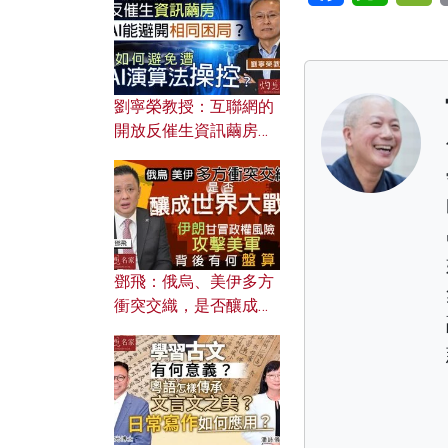
劉寧榮教授：互聯網的
開放反催生資訊繭房，
AI能避開相同困局？如
何避免遭AI演算法操
控？
鄧飛：俄烏、美伊多方
衝突交織，是否釀成世
界大戰？ 伊朗甘冒政權
風險攻擊美軍，背後有
何盤算？