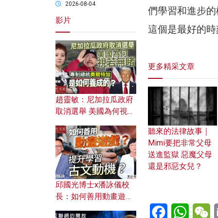
2026-08-04
們學習和進步的
影片
這個是最好的時
更多精采文章
趙靈敏：尼加拉瓜政府
取消選舉 美國為何視若
無睹？ 專制總統奧爾特
聽來的法律故事｜
加是如何養成的？
Mimi要把非常父母
送進監獄 惡魔父母
還是邪惡女兒？
邱國光博士x潘詠儀校
長：如何善用動畫遊戲
Facebook
WhatsA
W
提升學習古文動機？