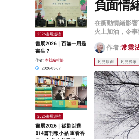
負面情
在衝動情緒影響
火上加油，令事
2026書展巡禮
書展2026｜百無一用是
作者:
常霖
書生？
作者:
本社編輯部
灼見原創
灼見獨家
2026-08-07
2026書展巡禮
書展2026｜從劉以鬯
814篇刊報小品 重看香