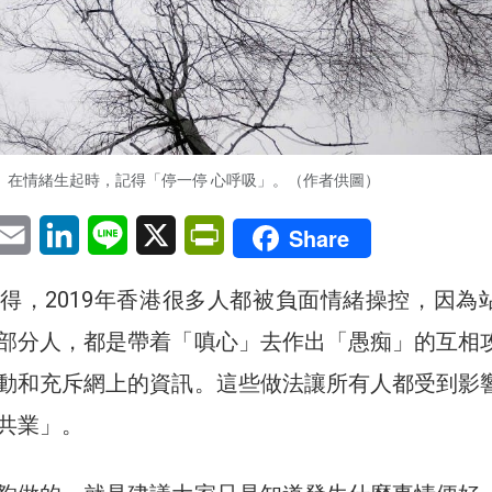
在情緒生起時，記得「停一停 心呼吸」。（作者供圖）
pp
eChat
Email
LinkedIn
Line
X
PrintFriendly
Share
得，2019年香港很多人都被負面情緒操控，因為
部分人，都是帶着「嗔心」去作出「愚痴」的互相
動和充斥網上的資訊。這些做法讓所有人都受到影
共業」。