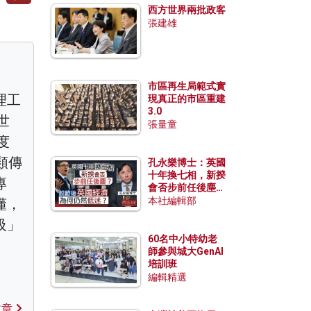
西方世界兩批政客
張建雄
市區再生局範式實
理工
現真正的市區重建
3.0
世
張量童
度
類傳
孔永樂博士：英國
十年換七相，新揆
專
會否步前任後塵？
脫歐後英國經濟為
本社編輯部
懂，
何仍然低迷？
吸」
60名中小特幼老
師參與城大GenAI
培訓班
編輯精選
文章