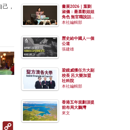
勢？
自己，
書展2026｜葉劉
淑儀：最喜歡姐姐
角色 無官職說話
包袱少
本社編輯部
歷史給中國人一個
公道
張建雄
梁鏡威獲任方大副
校長 呂大樂加盟
社科院
本社編輯部
香港五年規劃須提
前布局大鵬灣
來文
Copy
Link