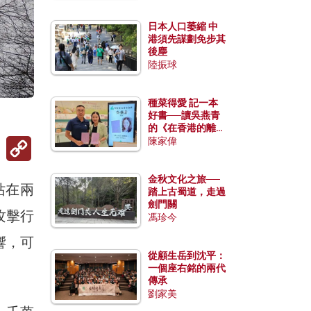
日本人口萎縮 中
港須先謀劃免步其
後塵
陸振球
種菜得愛 記一本
好書──讀吳燕青
的《在香港的離島
Copy
種菜》
陳家偉
Link
金秋文化之旅──
站在兩
踏上古蜀道，走過
劍門關
攻擊行
馮珍今
響，可
從顧生岳到沈平：
一個座右銘的兩代
傳承
劉家美