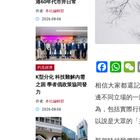
港60年代市井日常
作者:
本社編輯部
2026-08-06
Facebook
WhatsA
W
灼見經濟
K型分化 科技難解內需
相信大家都還記
之困 學者倡政策協同發
力
邊不同立場的一
作者:
本社編輯部
為，包括實際行
2026-08-06
以說是大眾的「