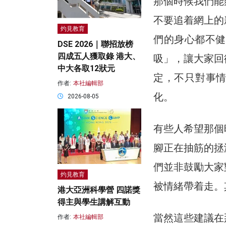
那個時候我們能
不要追着網上的
灼見教育
們的身心都不健
DSE 2026｜聯招放榜
四成五人獲取錄 港大、
吸」，讓大家回
中大各取12狀元
定，不只對事
作者:
本社編輯部
化。
2026-08-05
有些人希望那個
腳正在抽筋的拯
們並非鼓勵大家
灼見教育
被情緒帶着走。
港大亞洲科學營 四諾獎
得主與學生講解互動
當然這些建議在
作者:
本社編輯部