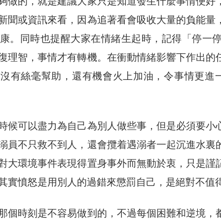
夠做的，就是建議大家只是知道發生什麼事情便好
新聞或資訊來看，因為追著看會吸收大量的負能量
康。同時也提醒大家在情緒生起時，記得「停一停
復理智，事情才有轉機。在衝動情緒影響下作出的
情沒有絲毫幫助，還有機會火上加油，令事情更進
時候可以盡力為自己為別人做些事，但是必須要小
溺員不只救不到人，還會攬着遇溺者一起沉進水裏
對大環境事件表現得置身事外而無動於衷，只是謹
其實憤怒是用別人的過錯來懲罰自己，是絕對不值
那個時刻是不容易做到的，不過每個困難和逆境，