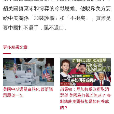
籲美國摒棄零和博弈的冷戰思維。他駁斥美方要
給中美關係「加裝護欄」和「不衝突」，實際是
要中國打不還手，罵不還口。
更多精采文章
美國中期選舉白熱化 經濟議
趙靈敏：尼加拉瓜政府取消
題壓倒一切
選舉 美國為何視若無睹？ 專
制總統奧爾特加是如何養成
的？