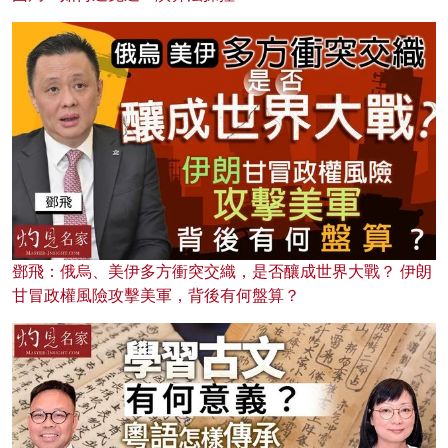
鄧飛：俄烏、美伊多方衝突交織，是否釀成世界大戰？ 伊朗
甘冒政權風險攻擊美軍，背後有何盤算？