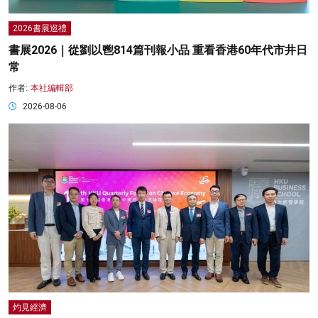
2026書展巡禮
書展2026｜從劉以鬯814篇刊報小品 重看香港60年代市井日
常
作者:
本社編輯部
2026-08-06
灼見經濟