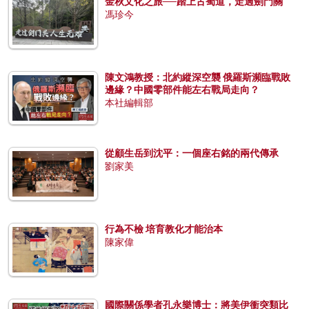
金秋文化之旅──踏上古蜀道，走過劍門關
馮珍今
陳文鴻教授：北約縱深空襲 俄羅斯瀕臨戰敗
邊緣？中國零部件能左右戰局走向？
本社編輯部
從顧生岳到沈平：一個座右銘的兩代傳承
劉家美
行為不檢 培育教化才能治本
陳家偉
國際關係學者孔永樂博士：將美伊衝突類比