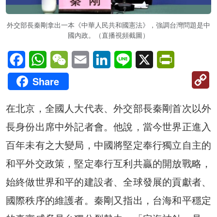
外交部長秦剛拿出一本《中華人民共和國憲法》，強調台灣問題是中
國內政。（直播視頻截圖）
Facebook
WhatsApp
WeChat
Email
LinkedIn
Line
X
PrintFriendl
C
Share
Li
在北京，全國人大代表、外交部長秦剛首次以外
長身份出席中外記者會。他說，當今世界正進入
百年未有之大變局，中國將堅定奉行獨立自主的
和平外交政策，堅定奉行互利共贏的開放戰略，
始終做世界和平的建設者、全球發展的貢獻者、
國際秩序的維護者。秦剛又指出，台海和平穩定