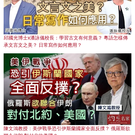
邱國光博士x潘詠儀校長：學習古文有何意義？ 粵語怎樣傳
承文言文之美？ 日常寫作如何應用？
陳文鴻教授：美伊戰爭恐引伊斯蘭國家全面反撲？ 俄羅斯欲