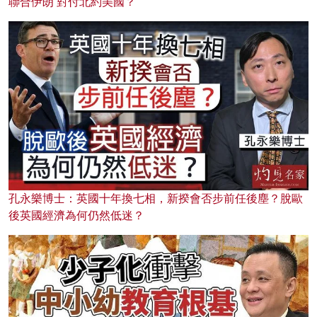
聯合伊朗 對付北約美國？
孔永樂博士：英國十年換七相，新揆會否步前任後塵？脫歐
後英國經濟為何仍然低迷？