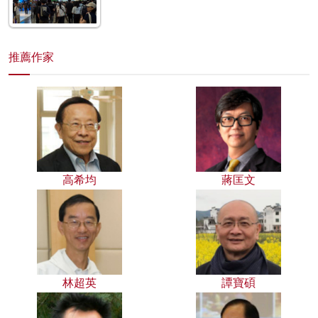
推薦作家
高希均
蔣匡文
林超英
譚寶碩