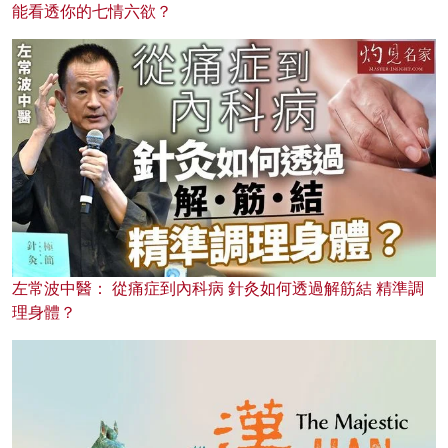
能看透你的七情六欲？
左常波中醫： 從痛症到內科病 針灸如何透過解筋結 精準調
理身體？