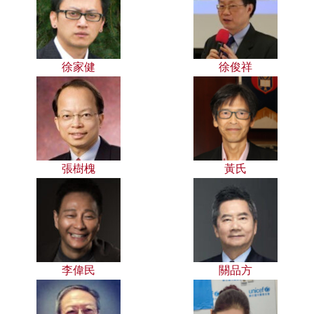
徐家健
徐俊祥
張樹槐
黃氏
李偉民
關品方