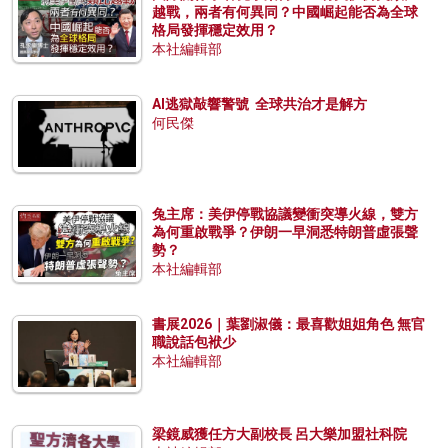
越戰，兩者有何異同？中國崛起能否為全球
格局發揮穩定效用？
本社編輯部
AI逃獄敲響警號 全球共治才是解方
何民傑
兔主席：美伊停戰協議變衝突導火線，雙方
為何重啟戰爭？伊朗一早洞悉特朗普虛張聲
勢？
本社編輯部
書展2026｜葉劉淑儀：最喜歡姐姐角色 無官
職說話包袱少
本社編輯部
梁鏡威獲任方大副校長 呂大樂加盟社科院