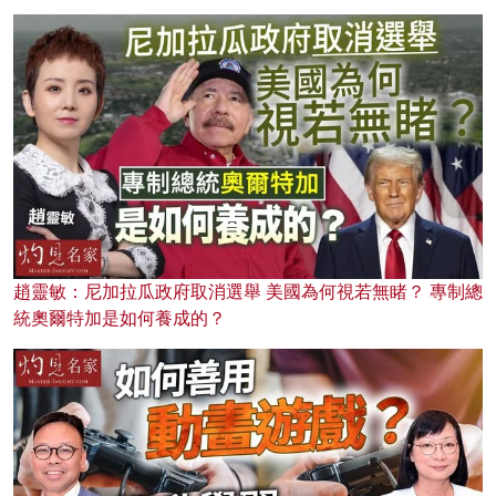
趙靈敏：尼加拉瓜政府取消選舉 美國為何視若無睹？ 專制總
統奧爾特加是如何養成的？