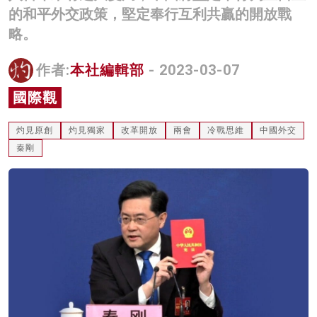
的和平外交政策，堅定奉行互利共贏的開放戰
名家榜
略。
灼見活動
作者:
本社編輯部
- 2023-03-07
關於我們
國際觀
灼見原創
灼見獨家
改革開放
兩會
冷戰思維
中國外交
秦剛