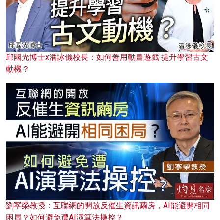
邱國光博士x潘詠儀校長：如何善用動畫遊戲 提升學習古文
動機？
劉寧榮教授：互聯網的開放反催生資訊繭房，AI能避開相同
困局？如何避免遭AI演算法操控？