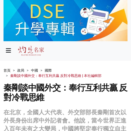
政局
教育
文化
財經
首頁
政局
中國
國際
秦剛談中國外交：奉行互利共贏 反對冷戰思維 | 本社編輯部
生活
秦剛談中國外交：奉行互利共贏 反
健康
對冷戰思維
商業
在北京，全國人大代表、外交部部長秦剛首次以
科技
外長身份出席中外記者會。他說，當今世界正進
影片
入百年未有之大變局，中國將堅定奉行獨立自主