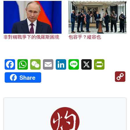
非對稱戰爭下的俄羅斯困境
包容乎？縱容也
Facebook
WhatsApp
WeChat
Email
LinkedIn
Line
X
PrintFriendl
C
Share
Li