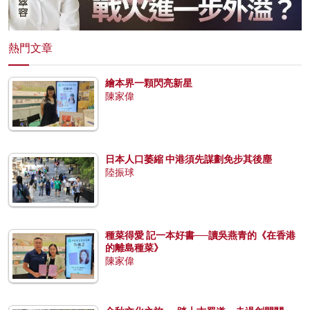
熱門文章
繪本界一顆閃亮新星
陳家偉
日本人口萎縮 中港須先謀劃免步其後塵
陸振球
種菜得愛 記一本好書──讀吳燕青的《在香港
的離島種菜》
陳家偉