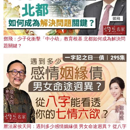
鄧飛：少子化衝擊「中小幼」教育根基 北都如何成為解決問
題關鍵？
曆法家侯天同：遇到多少感情姻緣債 男女命途迥異？ 從八字