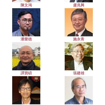
陳文鴻
盧兆興
潘樂德
施永青
譚寶碩
張建雄