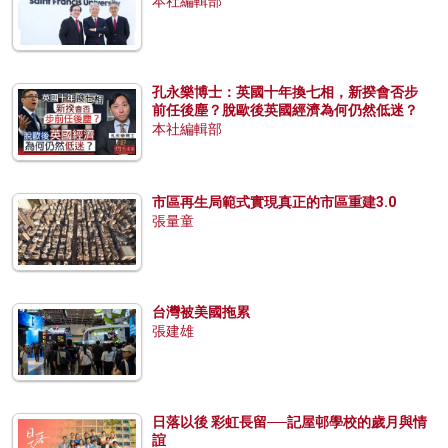
本社編輯部
孔永樂博士：英國十年換七相，新揆會否步
前任後塵？脫歐後英國經濟為何仍然低迷？
本社編輯部
市區再生局範式實現真正的市區重建3.0
張量童
台灣被美國拖累
張建雄
日落以後 彩虹長留──記屋邨學校的歲月與情
誼