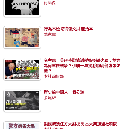
何民傑
行為不檢 培育教化才能治本
陳家偉
兔主席：美伊停戰協議變衝突導火線，雙方
為何重啟戰爭？伊朗一早洞悉特朗普虛張聲
勢？
本社編輯部
歷史給中國人一個公道
張建雄
梁鏡威獲任方大副校長 呂大樂加盟社科院