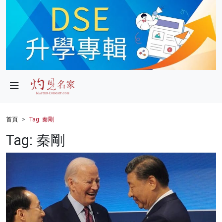
政局
教育
文化
財經
首頁
Tag: 秦剛
生活
Tag: 秦剛
健康
商業
科技
影片