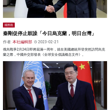
國際觀
秦剛促停止鼓譟「今日烏克蘭，明日台灣」
作者:
本社編輯部
2023-02-21
俄烏戰爭2月24日即將屆滿一周年，就在美國總統拜登突然訪問烏克
蘭之際，中國外交部發表《全球安全倡議概念文件》。