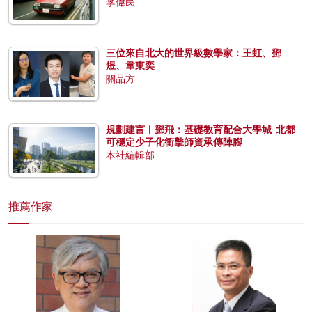
李偉民
三位來自北大的世界級數學家：王虹、鄧
煜、韋東奕
關品方
規劃建言︱鄧飛：基礎教育配合大學城 北都
可穩定少子化衝擊師資承傳陣腳
本社編輯部
推薦作家