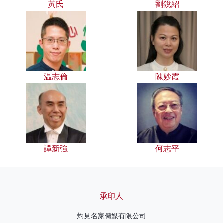
黃氏
劉銳紹
温志倫
陳妙霞
譚新強
何志平
承印人
灼見名家傳媒有限公司