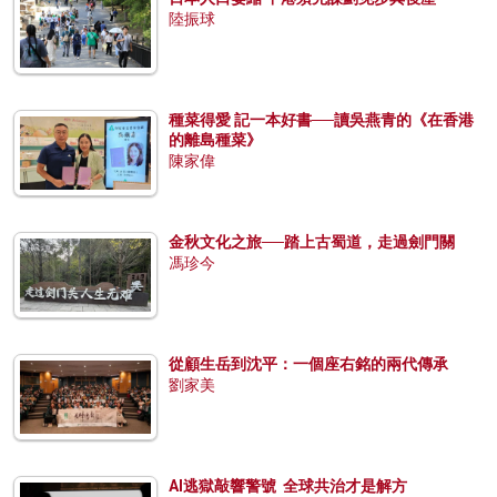
陸振球
種菜得愛 記一本好書──讀吳燕青的《在香港
的離島種菜》
陳家偉
金秋文化之旅──踏上古蜀道，走過劍門關
馮珍今
從顧生岳到沈平：一個座右銘的兩代傳承
劉家美
AI逃獄敲響警號 全球共治才是解方