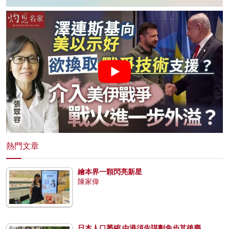
熱門文章
繪本界一顆閃亮新星
陳家偉
日本人口萎縮 中港須先謀劃免步其後塵