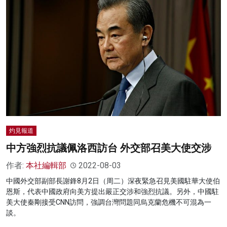
灼見報道
中方強烈抗議佩洛西訪台 外交部召美大使交涉
作者:
本社編輯部
2022-08-03
中國外交部副部長謝鋒8月2日（周二）深夜緊急召見美國駐華大使伯
恩斯，代表中國政府向美方提出嚴正交涉和強烈抗議。另外，中國駐
美大使秦剛接受CNN訪問，強調台灣問題同烏克蘭危機不可混為一
談。