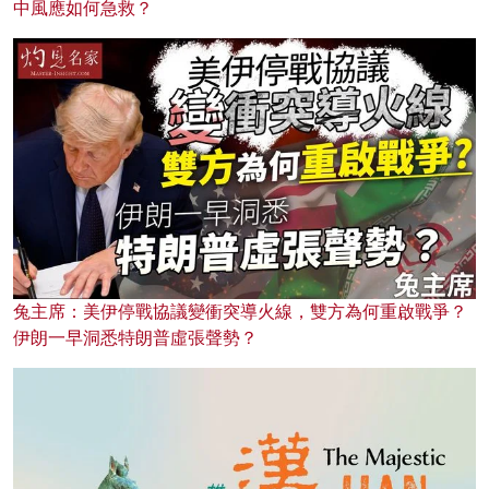
中風應如何急救？
兔主席：美伊停戰協議變衝突導火線，雙方為何重啟戰爭？
伊朗一早洞悉特朗普虛張聲勢？