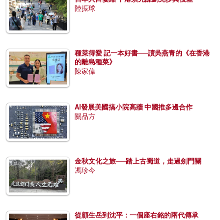
陸振球
種菜得愛 記一本好書──讀吳燕青的《在香港
的離島種菜》
陳家偉
AI發展美國搞小院高牆 中國推多邊合作
關品方
金秋文化之旅──踏上古蜀道，走過劍門關
馮珍今
從顧生岳到沈平：一個座右銘的兩代傳承