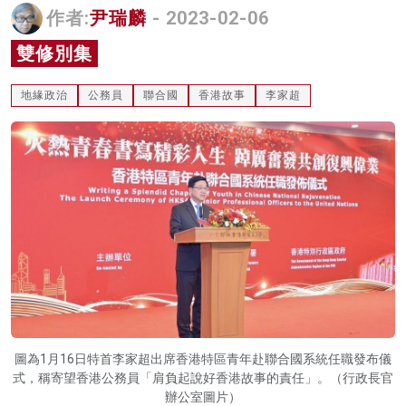
作者:
尹瑞麟
- 2023-02-06
名家榜
雙修別集
灼見活動
地緣政治
公務員
聯合國
香港故事
李家超
關於我們
圖為1月16日特首李家超出席香港特區青年赴聯合國系統任職發布儀
式，稱寄望香港公務員「肩負起說好香港故事的責任」。（行政長官
辦公室圖片）