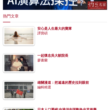
熱門文章
安心是人生最大的寶庫
譚寶碩
一起懷念吳大猷院長
廖書蘭
雄關漫道：把遙遠的歷史拉到眼前
編輯精選
日本人口萎縮 中港須先謀劃免步其後塵