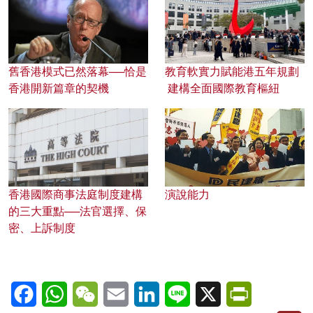
舊香港模式已然落幕──恰是
教育軟實力賦能港五年規劃
香港開新篇章的契機
建構全面國際教育樞紐
香港國際商事法庭制度建構
演說能力
的三大重點──法官選擇、保
密、上訴制度
Facebook
WhatsApp
WeChat
Email
LinkedIn
Line
X
PrintFriendl