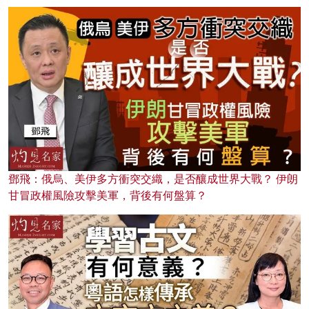
鄧飛：俄烏、美伊多方衝突交織，是否釀成世界大戰？ 伊朗
甘冒政權風險攻擊美軍，背後有何盤算？