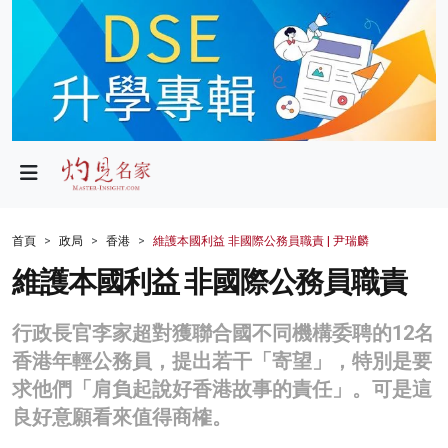
政局
教育
文化
財經
首頁
政局
香港
維護本國利益 非國際公務員職責 | 尹瑞麟
生活
維護本國利益 非國際公務員職責
健康
行政長官李家超對獲聯合國不同機構委聘的12名
商業
香港年輕公務員，提出若干「寄望」，特別是要
求他們「肩負起說好香港故事的責任」。可是這
科技
良好意願看來值得商榷。
影片