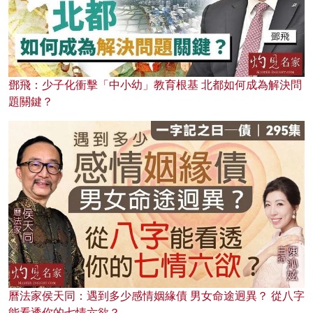
鄧飛：少子化衝擊「中小幼」教育根基 北都如何成為解決問
題關鍵？
曆法家侯天同：遇到多少感情姻緣債 男女命途迥異？ 從八字
能看透你的七情六欲？