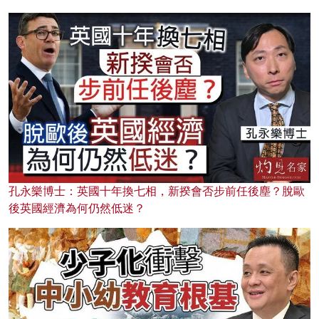
孔永樂博士：英國十年換七相，新揆會否步前任後塵？脫歐
後英國經濟為何仍然低迷？