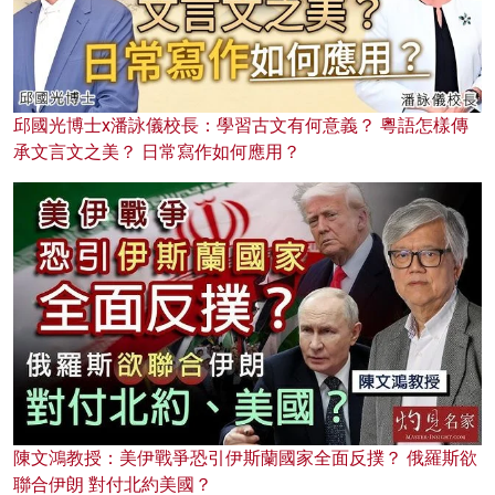
邱國光博士x潘詠儀校長：學習古文有何意義？ 粵語怎樣傳
承文言文之美？ 日常寫作如何應用？
陳文鴻教授：美伊戰爭恐引伊斯蘭國家全面反撲？ 俄羅斯欲
聯合伊朗 對付北約美國？