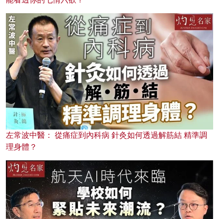
左常波中醫： 從痛症到內科病 針灸如何透過解筋結 精準調
理身體？