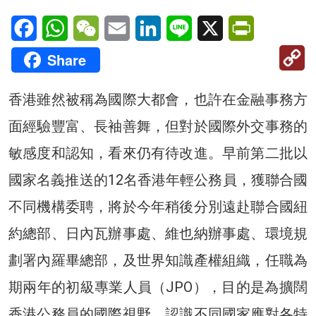
Facebook
WhatsApp
WeChat
Email
LinkedIn
Line
X
PrintFriendl
C
Share
Li
香港雖然被稱為國際大都會，也許在金融事務方
面經驗豐富、長袖善舞，但對於國際外交事務的
敏感度和認知，看來仍有待改進。早前第二批以
國家名義推送的12名香港年輕公務員，獲聯合國
不同機構委聘，將於今年稍後分別遠赴聯合國紐
約總部、日內瓦辦事處、維也納辦事處、環境規
劃署內羅畢總部，及世界知識產權組織，任職為
期兩年的初級專業人員（JPO），目的是為擴闊
香港公務員的國際視野、認識不同國家應對各特