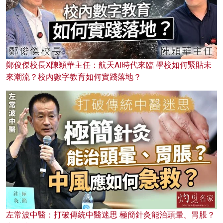
鄭俊傑校長X陳穎華主任：航天AI時代來臨 學校如何緊貼未
來潮流？校內數字教育如何實踐落地？
左常波中醫：打破傳統中醫迷思 極簡針灸能治頭暈、胃脹？