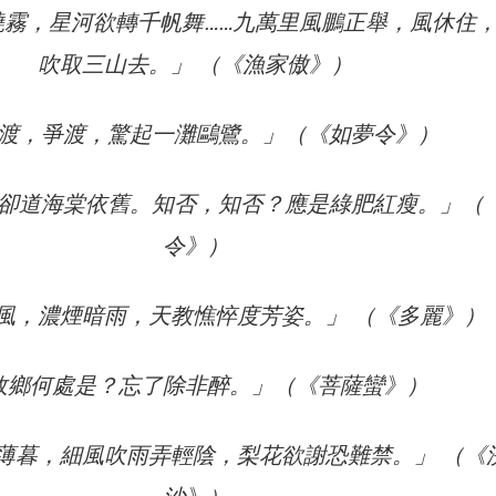
曉霧，星河欲轉千帆舞……九萬里風鵬正舉，風休住
吹取三山去。」 （《漁家傲》）
渡，爭渡，驚起一灘鷗鷺。」（《如夢令》）
卻道海棠依舊。知否，知否？應是綠肥紅瘦。」（
令》）
風，濃煙暗雨，天教憔悴度芳姿。」 （《多麗》）
故鄉何處是？忘了除非醉。」（《菩薩蠻》）
薄暮，細風吹雨弄輕陰，梨花欲謝恐難禁。」 （《