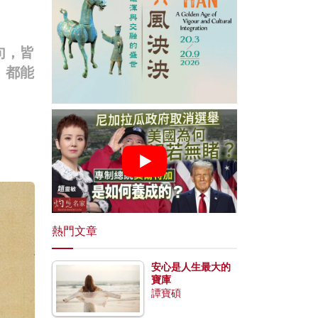
句，皆
，都能
熱門文章
安心是人生最大的
寶庫
譚寶碩