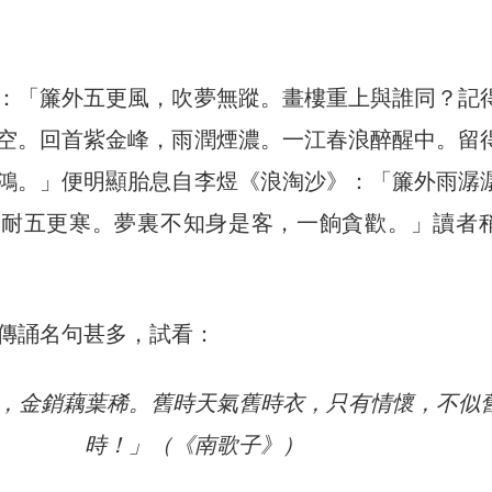
：「簾外五更風，吹夢無蹤。畫樓重上與誰同？記
空。回首紫金峰，雨潤煙濃。一江春浪醉醒中。留
鴻。」便明顯胎息自李煜《浪淘沙》：「簾外雨潺
不耐五更寒。夢裏不知身是客，一餉貪歡。」讀者
傳誦名句甚多，試看：
，金銷藕葉稀。舊時天氣舊時衣，只有情懷，不似
時！」（《南歌子》）