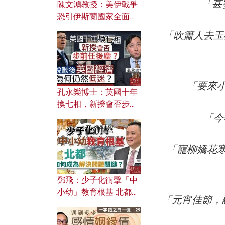
「甚
陳文鴻教授：美伊戰爭
恐引伊斯蘭國家全面反
撲？ 俄羅斯欲聯合伊朗
「吹簫人去玉
對付北約美國？
「要來
孔永樂博士：英國十年
換七相，新揆會否步前
「今
任後塵？脫歐後英國經
濟為何仍然低迷？
「寵柳嬌花
鄧飛：少子化衝擊「中
小幼」教育根基 北都如
「元宵佳節，
何成為解決問題關鍵？