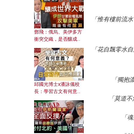
何避免遭AI演算法操
控？
「惟有樓前流水
鄧飛：俄烏、美伊多方
衝突交織，是否釀成世
界大戰？ 伊朗甘冒政權
「花自飄零水自
風險攻擊美軍，背後有
何盤算？
「獨抱
邱國光博士x潘詠儀校
長：學習古文有何意
「莫道不
義？ 粵語怎樣傳承文言
文之美？ 日常寫作如何
應用？
「魂