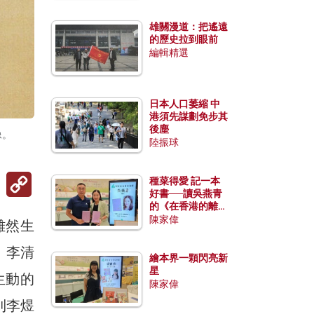
雄關漫道：把遙遠
的歷史拉到眼前
編輯精選
日本人口萎縮 中
港須先謀劃免步其
後塵
像。
陸振球
Copy
種菜得愛 記一本
Link
好書──讀吳燕青
的《在香港的離島
種菜》
陳家偉
雖然生
。李清
繪本界一顆閃亮新
星
生動的
陳家偉
到李煜