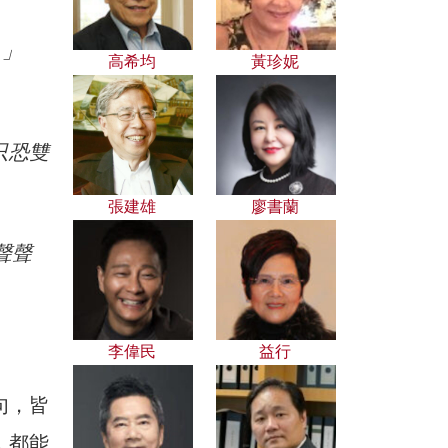
。」
高希均
黃珍妮
只恐雙
張建雄
廖書蘭
聲聲
李偉民
益行
句，皆
，都能