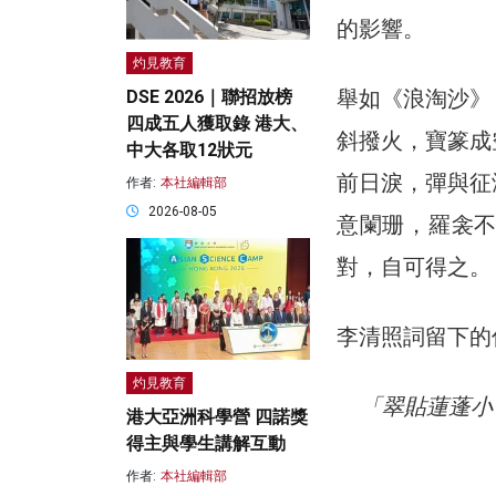
的影響。
灼見教育
舉如《浪淘沙》
DSE 2026｜聯招放榜
四成五人獲取錄 港大、
斜撥火，寶篆成
中大各取12狀元
前日淚，彈與征
作者:
本社編輯部
2026-08-05
意闌珊，羅衾
對，自可得之。
李清照詞留下的
灼見教育
「翠貼蓮蓬小
港大亞洲科學營 四諾獎
得主與學生講解互動
作者:
本社編輯部