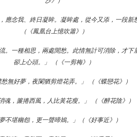
沙》）
，應念我、終日凝眸。凝眸處，從今又添，一段新
（《鳳凰台上憶吹簫》）
流。一種相思，兩處閒愁。此情無計可消除，才下
卻上心頭。」 （《一剪梅》）
濃愁無好夢，夜闌猶剪燈花弄。」 （《蝶戀花》）
消魂，簾捲西風，人比黃花瘦。」 （《醉花陰》）
夢不堪幽怨，更一聲啼鴂。」（《好事近》）