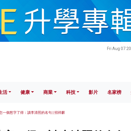
健康
商業
科技
影片
名家榜
Fri Aug 07 2
生活
健康
商業
科技
影片
名家榜
怎一個愁字了得：讀李清照的名句 | 招祥麒