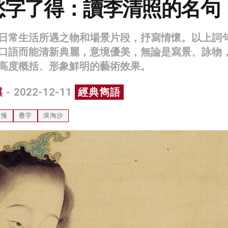
愁字了得：讀李清照的名句
日常生活所遇之物和場景片段，抒寫情懷。以上詞
口語而能清新典麗，意境優美，無論是寫景、詠物
高度概括、形象鮮明的藝術效果。
麒
- 2022-12-11
經典雋語
聲慢
疊字
浪淘沙