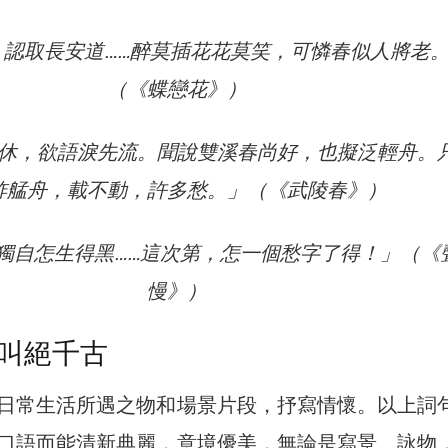
，認取長安道……醉莫插花花莫笑，可憐春似人將老
（《蝶戀花》）
休，欲語淚先流。聞說雙溪春尚好，也擬泛輕舟。
舴艋舟，載不動，許多愁。」（《武陵春》）
獨自怎生得黑……這次第，怎一個愁字了得！」（《
慢》）
叫絕千古
日常生活所遇之物和場景片段，抒寫情懷。以上詞
口語而能清新典麗，意境優美，無論是寫景、詠物