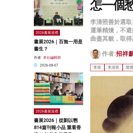
怎一個
李清照善於選取
運筆精煉，不避
2026書展巡禮
曲盡其貌，取得
書展2026｜百無一用是
書生？
作者:
招祥
作者:
本社編輯部
2026-08-07
李煜
李清照
聲
2026書展巡禮
書展2026｜從劉以鬯
814篇刊報小品 重看香