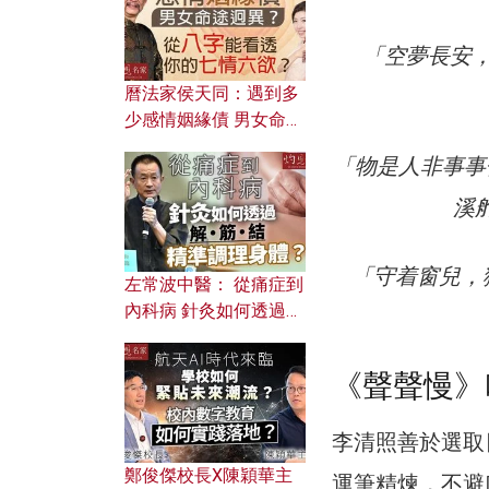
「空夢長安
曆法家侯天同：遇到多
少感情姻緣債 男女命途
迥異？ 從八字能看透你
「物是人非事事
的七情六欲？
溪
「守着窗兒，
左常波中醫： 從痛症到
內科病 針灸如何透過解
筋結 精準調理身體？
《聲聲慢》
李清照善於選取
鄭俊傑校長X陳穎華主
運筆精煉，不避