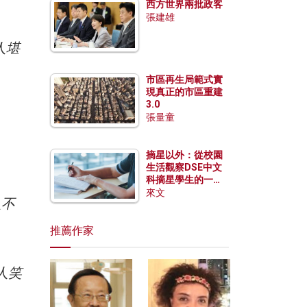
西方世界兩批政客
張建雄
人堪
市區再生局範式實
現真正的市區重建
3.0
張量童
摘星以外：從校園
生活觀察DSE中文
科摘星學生的一點
特質
來文
人不
推薦作家
人笑