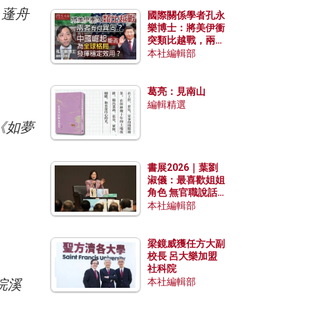
，蓬舟
國際關係學者孔永
樂博士：將美伊衝
突類比越戰，兩者
有何異同？中國崛
本社編輯部
起能否為全球格局
發揮穩定效用？
葛亮：見南山
編輯精選
《如夢
書展2026｜葉劉
淑儀：最喜歡姐姐
角色 無官職說話
包袱少
本社編輯部
梁鏡威獲任方大副
校長 呂大樂加盟
社科院
浣溪
本社編輯部