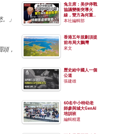
兔主席：美伊停戰
協議變衝突導火
線，雙方為何重啟
愁。」
戰爭？伊朗一早洞
本社編輯部
悉特朗普虛張聲
勢？
香港五年規劃須提
前布局大鵬灣
眉頭，
來文
歷史給中國人一個
公道
張建雄
60名中小特幼老
師參與城大GenAI
培訓班
編輯精選