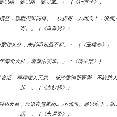
霎兒晴、霎兒雨、霎兒風。」 （《行香子》）
樓空，腸斷與誰同倚。一枝折得，人間天上，沒個
寄。」（《孤雁兒》）
小酌便來休，未必明朝風不起。」 （《玉樓春》）
年海角天涯，蕭蕭兩鬢華。」（《清平樂》）
寒食近，種種惱人天氣……被冷香消新夢覺，不許愁
起。」（《念奴嬌》）
融和天氣，次第豈無風雨……不如向、簾兒底下，聽
語。」（《永遇樂》）