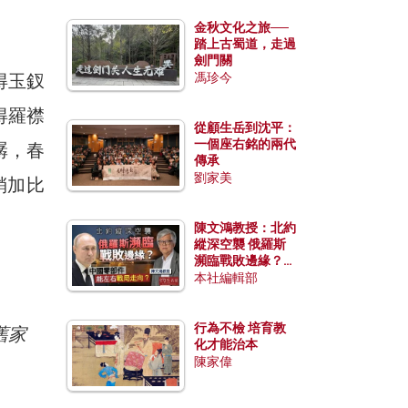
金秋文化之旅──
踏上古蜀道，走過
劍門關
得玉釵
馮珍今
得羅襟
從顧生岳到沈平：
一個座右銘的兩代
潺，春
傳承
劉家美
稍加比
陳文鴻教授：北約
縱深空襲 俄羅斯
瀕臨戰敗邊緣？中
國零部件能左右戰
本社編輯部
局走向？
行為不檢 培育教
舊家
化才能治本
陳家偉