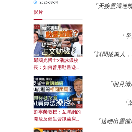
2026-08-04
「天接雲濤連
影片
「爭
「試問捲簾人，
邱國光博士x潘詠儀校
長：如何善用動畫遊戲
提升學習古文動機？
「朗月清
「
劉寧榮教授：互聯網的
開放反催生資訊繭房，
「遠岫出雲催
AI能避開相同困局？如