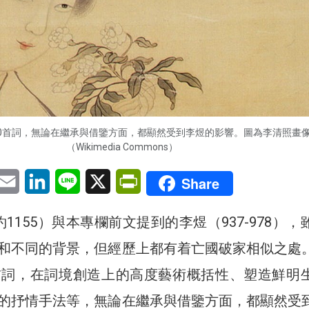
0首詞，無論在繼承與借鑒方面，都顯然受到李煜的影響。圖為李清照畫
（Wikimedia Commons）
pp
eChat
Email
LinkedIn
Line
X
PrintFriendly
Share
-約1155）與本專欄前文提到的李煜（937-978），
和不同的背景，但經歷上都有着亡國破家相似之處
首詞，在詞境創造上的高度藝術概括性、塑造鮮明
的抒情手法等，無論在繼承與借鑒方面，都顯然受