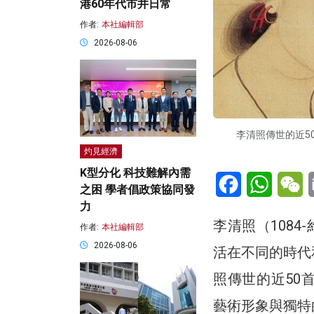
港60年代市井日常
作者:
本社編輯部
2026-08-06
李清照傳世的近5
灼見經濟
K型分化 科技難解內需
Facebook
WhatsA
W
之困 學者倡政策協同發
力
李清照（1084
作者:
本社編輯部
2026-08-06
活在不同的時代
照傳世的近50
藝術形象與獨特