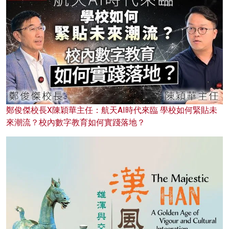
鄭俊傑校長X陳穎華主任：航天AI時代來臨 學校如何緊貼未
來潮流？校內數字教育如何實踐落地？