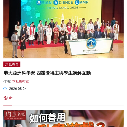
灼見教育
港大亞洲科學營 四諾獎得主與學生講解互動
作者:
本社編輯部
2026-08-04
影片