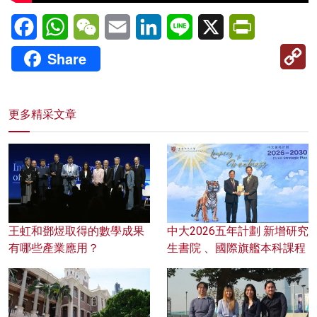
Facebook
WhatsApp
WeChat
Email
LinkedIn
Line
X
PrintFriendl
C
Share
Li
更多精采文章
王虹和鄧煜取得的數學成果
中大2026五年計劃 新增研究
有哪些產業應用？
生書院 、國際旗艦本科課程