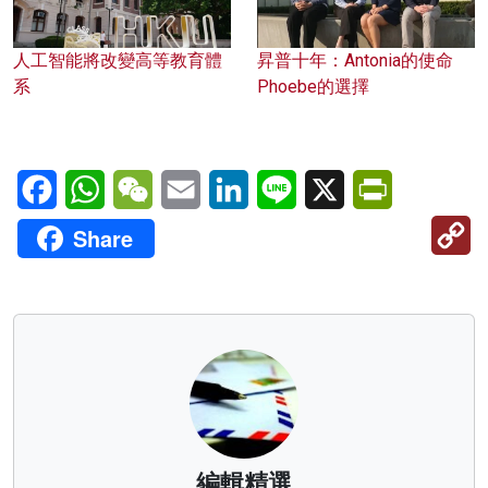
人工智能將改變高等教育體
昇普十年：Antonia的使命
系
Phoebe的選擇
Facebook
WhatsApp
WeChat
Email
LinkedIn
Line
X
PrintFriendl
C
Share
Li
編輯精選