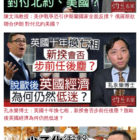
陳文鴻教授：美伊戰爭恐引伊斯蘭國家全面反撲？ 俄羅斯欲
聯合伊朗 對付北約美國？
孔永樂博士：英國十年換七相，新揆會否步前任後塵？脫歐
後英國經濟為何仍然低迷？