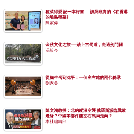
種菜得愛 記一本好書──讀吳燕青的《在香港
的離島種菜》
陳家偉
金秋文化之旅──踏上古蜀道，走過劍門關
馮珍今
從顧生岳到沈平：一個座右銘的兩代傳承
劉家美
陳文鴻教授：北約縱深空襲 俄羅斯瀕臨戰敗
邊緣？中國零部件能左右戰局走向？
本社編輯部