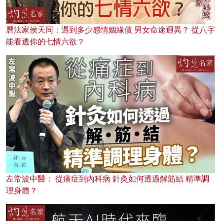
曆法家侯天同：遇到多少感情姻緣債 男女命途迥異？ 從八字
能看透你的七情六欲？
左常波中醫： 從痛症到內科病 針灸如何透過解筋結 精準調
理身體？