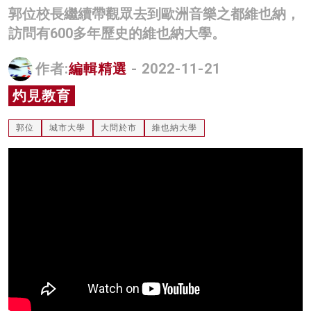
郭位校長繼續帶觀眾去到歐洲音樂之都維也納，
名家榜
訪問有600多年歷史的維也納大學。
灼見活動
作者:
編輯精選
- 2022-11-21
關於我們
灼見教育
郭位
城市大學
大問於市
維也納大學