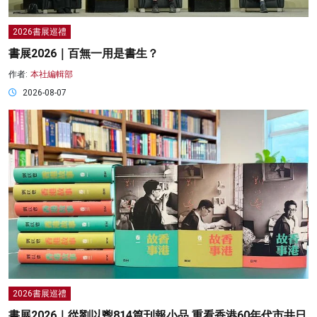
2026書展巡禮
書展2026｜百無一用是書生？
作者:
本社編輯部
2026-08-07
2026書展巡禮
書展2026｜從劉以鬯814篇刊報小品 重看香港60年代市井日