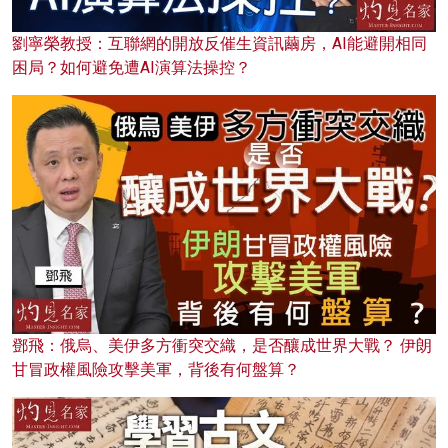
劉寧榮教授：互聯網的開放反催生資訊繭房，AI能避開相同
困局？如何避免遭AI演算法操控？
鄧飛：俄烏、美伊多方衝突交織，是否釀成世界大戰？ 伊朗
甘冒政權風險攻擊美軍，背後有何盤算？