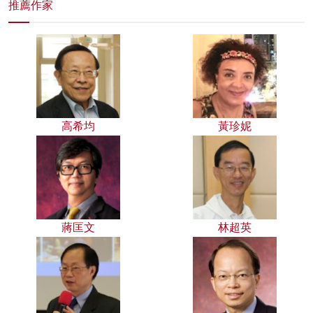
推薦作家
高希均
黃珍妮
蔣匡文
林超英