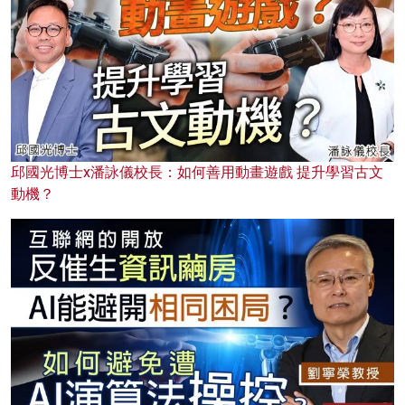
邱國光博士x潘詠儀校長：如何善用動畫遊戲 提升學習古文
動機？