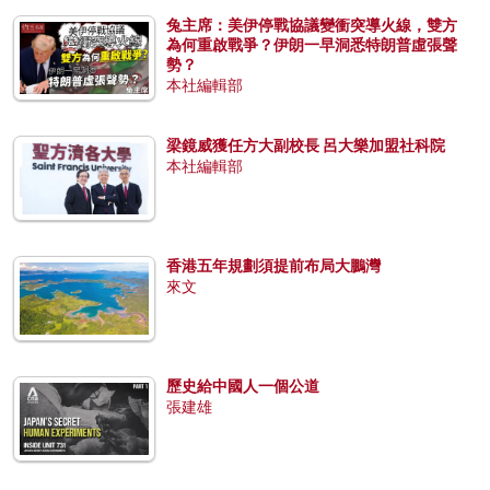
兔主席：美伊停戰協議變衝突導火線，雙方
為何重啟戰爭？伊朗一早洞悉特朗普虛張聲
勢？
本社編輯部
梁鏡威獲任方大副校長 呂大樂加盟社科院
本社編輯部
香港五年規劃須提前布局大鵬灣
來文
歷史給中國人一個公道
張建雄