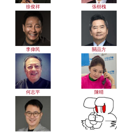
徐俊祥
張樹槐
李偉民
關品方
何志平
陳晴