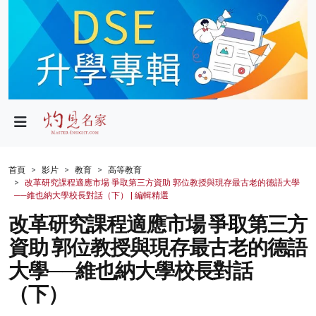
政局
教育
文化
財經
首頁
影片
教育
高等教育
改革研究課程適應市場 爭取第三方資助 郭位教授與現存最古老的德語大學
生活
──維也納大學校長對話（下） | 編輯精選
改革研究課程適應市場 爭取第三方
健康
資助 郭位教授與現存最古老的德語
商業
大學──維也納大學校長對話
科技
（下）
影片