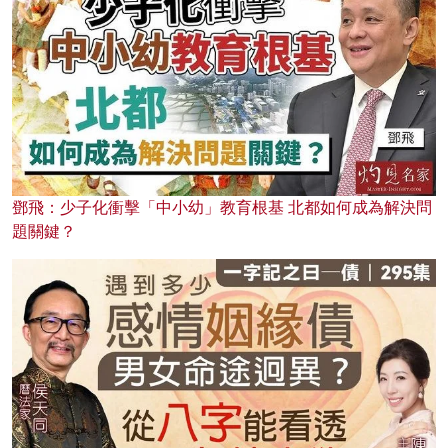
鄧飛：少子化衝擊「中小幼」教育根基 北都如何成為解決問
題關鍵？