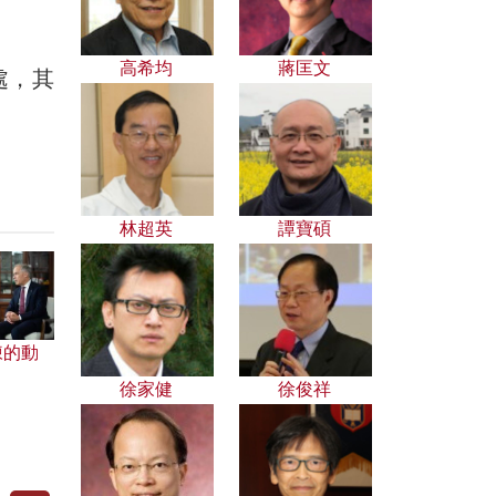
高希均
蔣匡文
處，其
林超英
譚寶碩
凍的動
徐家健
徐俊祥