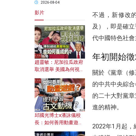
2026-08-04
影片
不過，新修改
及），即是確立
代中國特色社會
年初開始徵
趙靈敏：尼加拉瓜政府
取消選舉 美國為何視若
關於《黨章（修
無睹？ 專制總統奧爾特
的中共中央綜合
加是如何養成的？
的二十大對黨章
進的精神。
邱國光博士x潘詠儀校
長：如何善用動畫遊戲
2022年1月
提升學習古文動機？