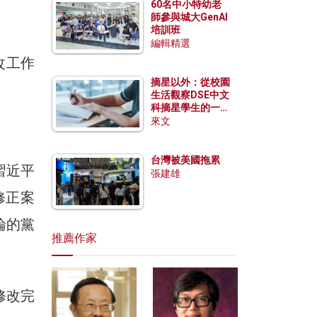
60名中小特幼老
師參與城大GenAI
培訓班
編輯精選
改工作
摘星以外：從校園
生活觀察DSE中文
科摘星學生的一點
特質
來文
台灣被美國拖累
習近平
張建雄
修正案
論的黨
推薦作家
修改完