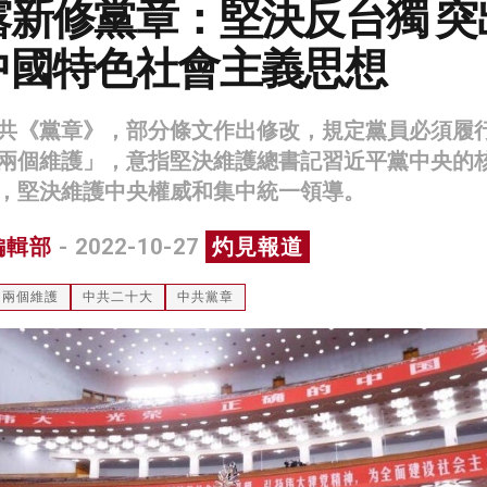
露新修黨章：堅決反台獨 突
中國特色社會主義思想
共《黨章》，部分條文作出修改，規定黨員必須履
兩個維護」，意指堅決維護總書記習近平黨中央的
，堅決維護中央權威和集中統一領導。
編輯部
- 2022-10-27
灼見報道
兩個維護
中共二十大
中共黨章