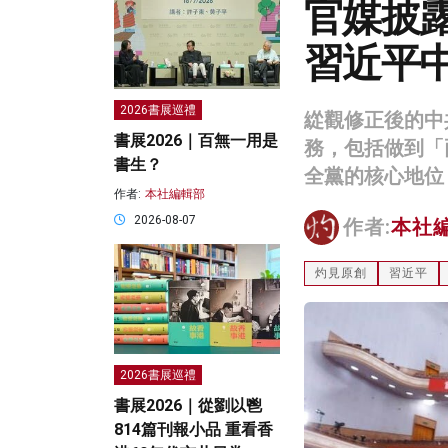
官媒披
習近平
2026書展巡禮
緃觀修正後的中
書展2026｜百無一用是
務，包括做到「
書生？
全黨的核心地位
作者:
本社編輯部
2026-08-07
作者:
本社
灼見原創
習近平
2026書展巡禮
書展2026｜從劉以鬯
814篇刊報小品 重看香