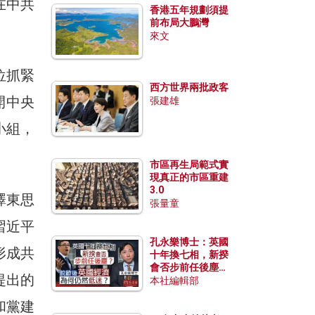
在中共
香港五年規劃須提
前布局大鵬灣
來文
位抓緊
西方世界兩批政客
開中央
張建雄
小組，
市區再生局範式實
現真正的市區重建
3.0
澤東思
張量童
習近平
孔永樂博士：英國
形成共
十年換七相，新揆
會否步前任後塵？
提出的
脫歐後英國經濟為
本社編輯部
何仍然低迷？
和黨建