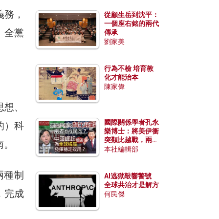
義務，
從顧生岳到沈平：
一個座右銘的兩代
、全黨
傳承
劉家美
行為不檢 培育教
化才能治本
陳家偉
思想、
國際關係學者孔永
的）科
樂博士：將美伊衝
突類比越戰，兩者
南。
有何異同？中國崛
本社編輯部
起能否為全球格局
發揮穩定效用？
兩種制
AI逃獄敲響警號
全球共治才是解方
，完成
何民傑