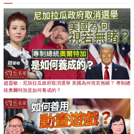
趙靈敏：尼加拉瓜政府取消選舉 美國為何視若無睹？ 專制總
統奧爾特加是如何養成的？