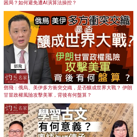
困局？如何避免遭AI演算法操控？
鄧飛：俄烏、美伊多方衝突交織，是否釀成世界大戰？ 伊朗
甘冒政權風險攻擊美軍，背後有何盤算？