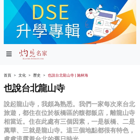
政局
教育
文化
財經
首頁
文化
歷史
也說台北龍山寺 | 施林海
生活
也說台北龍山寺
健康
說起龍山寺，我頗為熟悉。我們一家每次來台北
商業
旅遊，都住在位於板橋區的馥都飯店，離龍山寺
相當近。住在此處有三個因素，一是板橋、二是
科技
萬華、三就是龍山寺。這三個地點都很有特色，
影片
處處流露着台北的舊日時光。