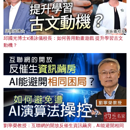
邱國光博士x潘詠儀校長：如何善用動畫遊戲 提升學習古文
動機？
劉寧榮教授：互聯網的開放反催生資訊繭房，AI能避開相同