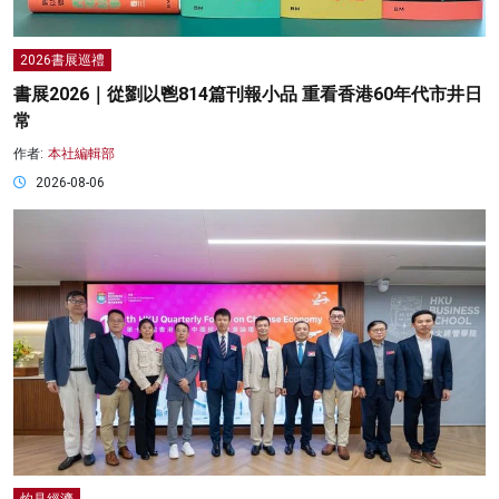
2026書展巡禮
書展2026｜從劉以鬯814篇刊報小品 重看香港60年代市井日
常
作者:
本社編輯部
2026-08-06
灼見經濟