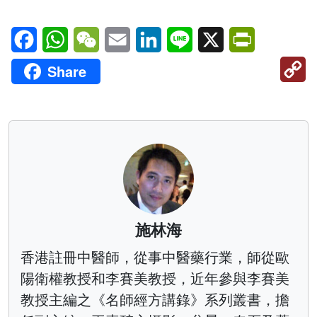
Facebook
WhatsApp
WeChat
Email
LinkedIn
Line
X
PrintFriendl
C
Share
Li
施林海
香港註冊中醫師，從事中醫藥行業，師從歐
陽衛權教授和李賽美教授，近年參與李賽美
教授主編之《名師經方講錄》系列叢書，擔