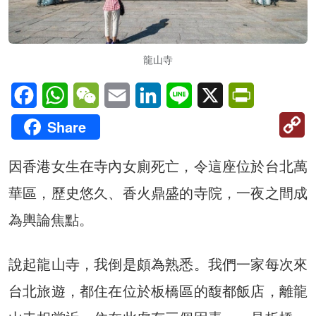
龍山寺
Facebook
WhatsApp
WeChat
Email
LinkedIn
Line
X
PrintFriendl
C
Share
Li
因香港女生在寺內女廁死亡，令這座位於台北萬
華區，歷史悠久、香火鼎盛的寺院，一夜之間成
為輿論焦點。
說起龍山寺，我倒是頗為熟悉。我們一家每次來
台北旅遊，都住在位於板橋區的馥都飯店，離龍