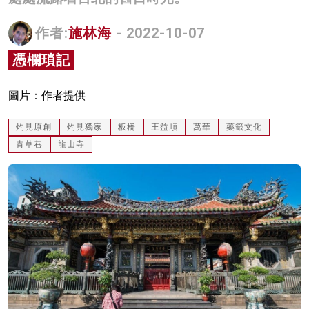
名家榜
作者:
施林海
- 2022-10-07
灼見活動
憑欄瑣記
關於我們
圖片：作者提供
灼見原創
灼見獨家
板橋
王益順
萬華
藥籤文化
青草巷
龍山寺