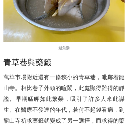
鱸魚湯
青草巷與藥籤
萬華市場附近還有一條狹小的青草巷，毗鄰着龍
山寺。相比巷子外頭的喧鬧，此處顯得難得的靜
謐。早期艋舺如此繁榮，吸引了許多人來此謀
生。在醫療不發達的年代，若付不起錢看病，到
龍山寺祈求藥籤就變成了另一選擇，而求得的藥