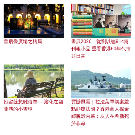
皇后像廣場之格局
書展2026｜從劉以鬯814篇
刊報小品 重看香港60年代市
井日常
她留餘想離俗塵──溶化在幽
買辦風雲｜拉法葉軍購案差
蘭巷的小雪球
點顛覆法國？香港商人揭金
蟬脫殼內幕：友人在希臘死
於非命