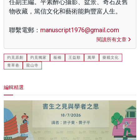
任副主編。平素醉心攝影、盆景、奇石及舊
物收藏，篤信文化和藝術能夠豐富人生。
聯繫電郵：
manuscript1976@gmail.com
閱讀所有文章
灼見原創
灼見獨家
板橋
王益順
萬華
藥籤文化
青草巷
龍山寺
編輯精選