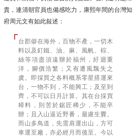
貴，連清朝官員也備感吃力，康熙年間的台灣知
府周元文有如此敍述：
台郡僻在海外，百物不產，一切木
料以及釘鐵、油、麻、風帆、棕、
絲等項盡須遠辦於福州，紆迴重
洋，腳價浩繁；又有遭風飄失之
虞。即採買之各料概系零星搭運來
台，一物不到，不能興工；及至到
齊，不可以日月計算。其在台採買
樟料，則苦於鋸匠稀少，不能卒
辦；且入山逼近野番，最慮生釁。
而山多鳥道，先需肩運出山，方可
車運至廠，亦必經月而後至。今以