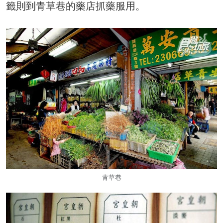
籤則到青草巷的藥店抓藥服用。
青草巷