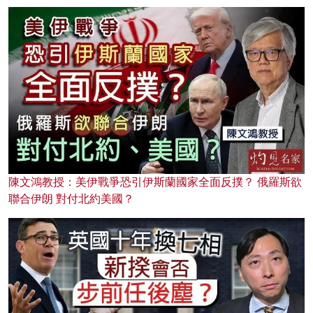
陳文鴻教授：美伊戰爭恐引伊斯蘭國家全面反撲？ 俄羅斯欲
聯合伊朗 對付北約美國？