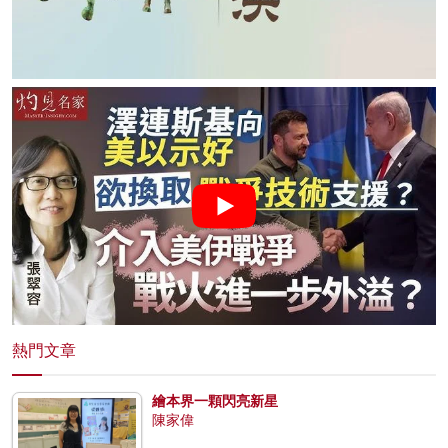
熱門文章
繪本界一顆閃亮新星
陳家偉