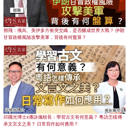
鄧飛：俄烏、美伊多方衝突交織，是否釀成世界大戰？ 伊朗
甘冒政權風險攻擊美軍，背後有何盤算？
邱國光博士x潘詠儀校長：學習古文有何意義？ 粵語怎樣傳
承文言文之美？ 日常寫作如何應用？