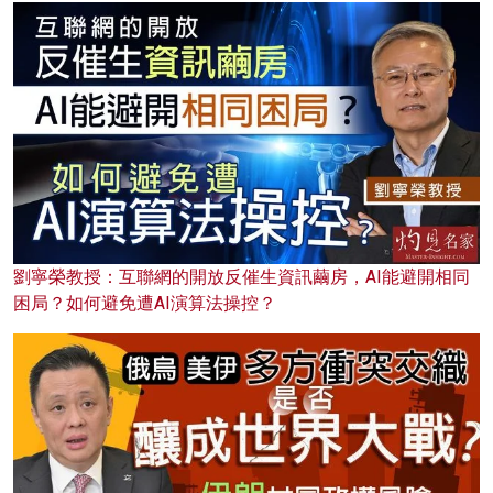
劉寧榮教授：互聯網的開放反催生資訊繭房，AI能避開相同
困局？如何避免遭AI演算法操控？