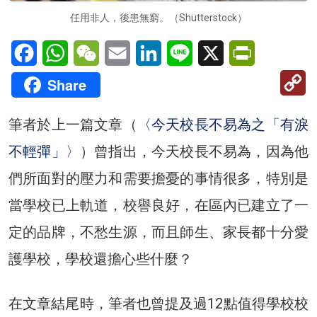
任用非人，後患無窮。（Shutterstock）
Facebook
WhatsApp
WeChat
Email
LinkedIn
Line
X
PrintFriendl
C
Share
Li
筆者於上一篇文章（
〈今天校長不易為之「有淚
不輕彈」〉
）曾指出，今天校長不易為，因為他
們所面對的壓力和需要擔憂的事情很多，特別是
當學校已上軌道，校譽良好，在區內已建立了一
定的品牌，不愁生源，而且師生、家長都十分愛
護學校，學校還擔心些什麼？
在文章結尾時，筆者也曾提及過12點值得學校校