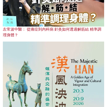
左常波中醫： 從痛症到內科病 針灸如何透過解筋結 精準調
理身體？