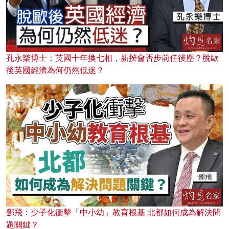
孔永樂博士：英國十年換七相，新揆會否步前任後塵？脫歐
後英國經濟為何仍然低迷？
鄧飛：少子化衝擊「中小幼」教育根基 北都如何成為解決問
題關鍵？