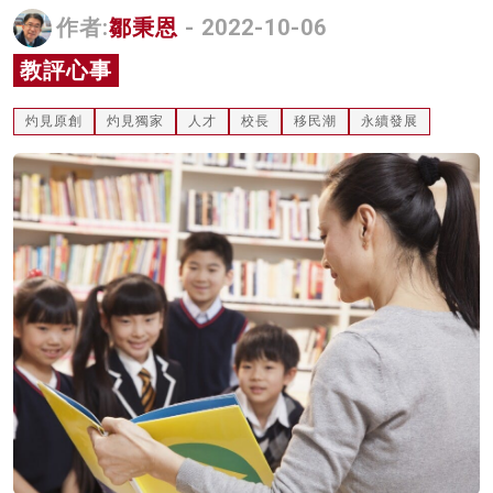
作者:
鄒秉恩
- 2022-10-06
名家榜
教評心事
灼見活動
關於我們
灼見原創
灼見獨家
人才
校長
移民潮
永續發展