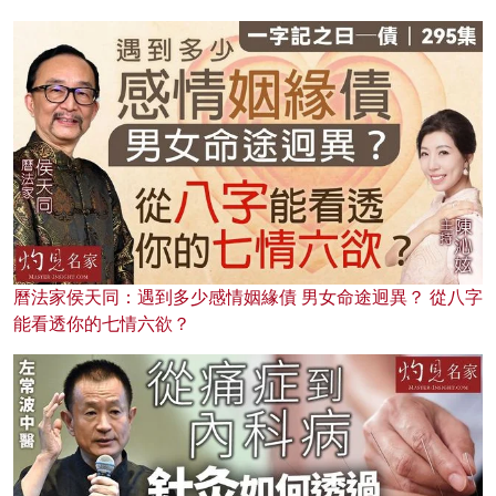
曆法家侯天同：遇到多少感情姻緣債 男女命途迥異？ 從八字
能看透你的七情六欲？