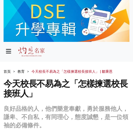
政局
教育
文化
財經
首頁
教育
今天校長不易為之「怎樣揀選校長接班人」 | 鄒秉恩
生活
今天校長不易為之「怎樣揀選校長
接班人」
健康
商業
良好品格的人，他們樂意奉獻，勇於服務他人，
謙卑、不自私，有同理心，態度誠懇，是一位領
科技
袖的必備條件。
影片