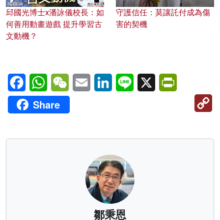
邱國光博士x潘詠儀校長：如
守護信任：莫讓託付成為傷
何善用動畫遊戲 提升學習古
害的契機
文動機？
Facebook
WhatsApp
WeChat
Email
LinkedIn
Line
X
PrintFriendl
C
Share
Li
鄒秉恩