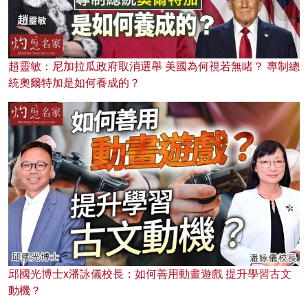
趙靈敏：尼加拉瓜政府取消選舉 美國為何視若無睹？ 專制總
統奧爾特加是如何養成的？
邱國光博士x潘詠儀校長：如何善用動畫遊戲 提升學習古文
動機？