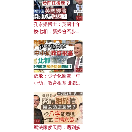
孔永樂博士：英國十年
換七相，新揆會否步前
任後塵？脫歐後英國經
濟為何仍然低迷？
鄧飛：少子化衝擊「中
小幼」教育根基 北都如
何成為解決問題關鍵？
曆法家侯天同：遇到多