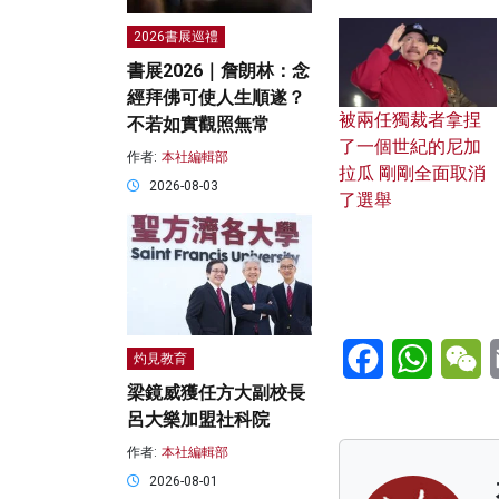
2026書展巡禮
書展2026｜詹朗林：念
經拜佛可使人生順遂？
被兩任獨裁者拿捏
不若如實觀照無常
了一個世紀的尼加
作者:
本社編輯部
拉瓜 剛剛全面取消
2026-08-03
了選舉
Facebook
WhatsA
W
灼見教育
梁鏡威獲任方大副校長
呂大樂加盟社科院
作者:
本社編輯部
2026-08-01