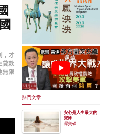
國
美國
制，才
生貸款
地無限
熱門文章
安心是人生最大的
寶庫
譚寶碩