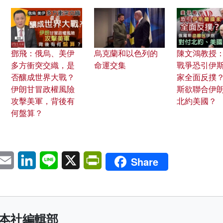
鄧飛：俄烏、美伊
烏克蘭和以色列的
陳文鴻教授
多方衝突交織，是
命運交集
戰爭恐引伊
否釀成世界大戰？
家全面反撲？
伊朗甘冒政權風險
斯欲聯合伊朗
攻擊美軍，背後有
北約美國？
何盤算？
pp
eChat
Email
LinkedIn
Line
X
PrintFriendly
Share
本社編輯部