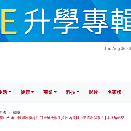
健康
商業
科技
影片
名家榜
Thu Aug 06 20
生活
健康
商業
科技
影片
名家榜
中國
國際
山火 看中國體制優越性 拜登減免學生貸款 為美國中期選舉催票？ | 本社編輯部