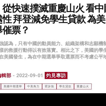
：從快速撲滅重慶山火 看中
性 拜登減免學生貸款 為
舉催票？
強認為，只有中國的動員能力、組織架構和志願機
樣的救援行動得以有效落實。相比之下，美國的學
在美國發生，為在中期選舉爭取選票而不考慮公平
編輯部
- 2022-09-01
灼見專訪
美國中期選舉
中美角力
霍詠強
學生貸款
重慶山火