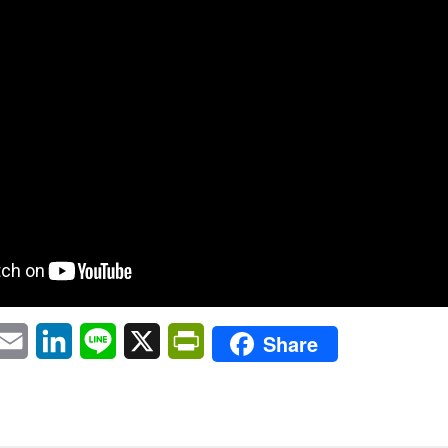
pp
eChat
Email
LinkedIn
Line
X
PrintFriendly
Share