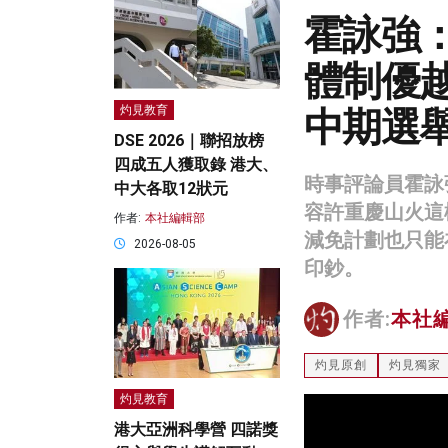
霍詠強
體制優越
中期選
灼見教育
DSE 2026｜聯招放榜
四成五人獲取錄 港大、
時事評論員霍詠
中大各取12狀元
容許重慶山火這
作者:
本社編輯部
減免計劃也只能
2026-08-05
印鈔。
作者:
本社
灼見原創
灼見獨家
灼見教育
港大亞洲科學營 四諾獎