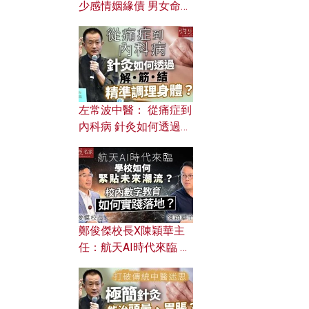
少感情姻緣債 男女命途
迥異？ 從八字能看透你
的七情六欲？
左常波中醫： 從痛症到
內科病 針灸如何透過解
筋結 精準調理身體？
鄭俊傑校長X陳穎華主
任：航天AI時代來臨 學
校如何緊貼未來潮流？
校內數字教育如何實踐
落地？