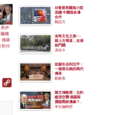
AI發展美國搞小院
高牆 中國推多邊
合作
關品方
：美伊
斯蘭國
金秋文化之旅──
 俄羅
踏上古蜀道，走過
劍門關
 對付
馮珍今
從顧生岳到沈平：
一個座右銘的兩代
傳承
劉家美
Copy
Link
陳文鴻教授：北約
縱深空襲 俄羅斯
瀕臨戰敗邊緣？中
國零部件能左右戰
本社編輯部
局走向？