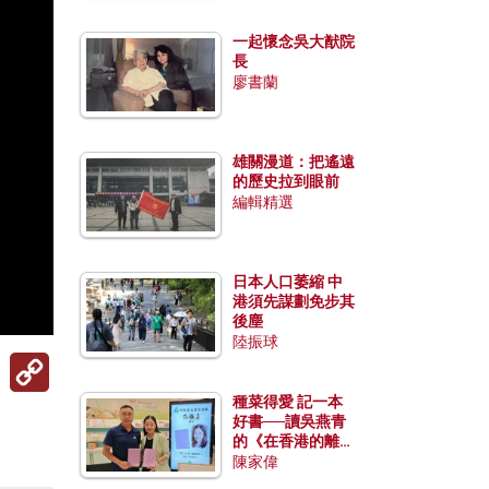
一起懷念吳大猷院
長
廖書蘭
雄關漫道：把遙遠
的歷史拉到眼前
編輯精選
日本人口萎縮 中
港須先謀劃免步其
後塵
陸振球
Copy
Link
種菜得愛 記一本
好書──讀吳燕青
的《在香港的離島
種菜》
陳家偉