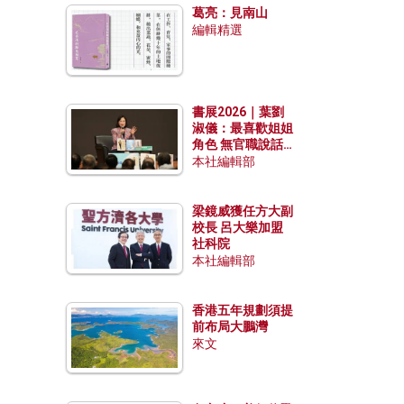
葛亮：見南山
編輯精選
書展2026｜葉劉
淑儀：最喜歡姐姐
角色 無官職說話
包袱少
本社編輯部
梁鏡威獲任方大副
校長 呂大樂加盟
社科院
本社編輯部
香港五年規劃須提
前布局大鵬灣
來文