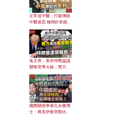
左常波中醫：打破傳統
中醫迷思 極簡針灸能治
頭暈、胃脹？中風應如
何急救？
兔主席：美伊停戰協議
變衝突導火線，雙方為
何重啟戰爭？伊朗一早
洞悉特朗普虛張聲勢？
國際關係學者孔永樂博
士：將美伊衝突類比越