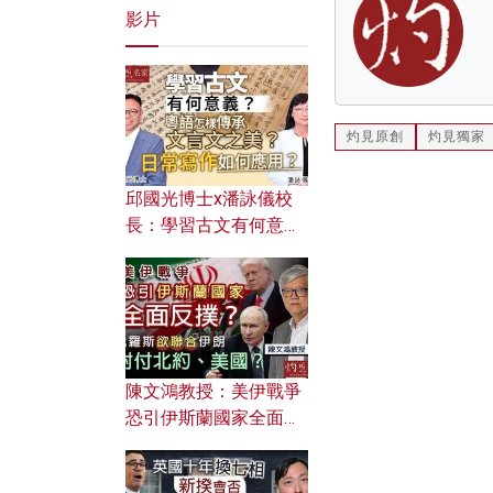
影片
灼見原創
灼見獨家
邱國光博士x潘詠儀校
長：學習古文有何意
義？ 粵語怎樣傳承文言
文之美？ 日常寫作如何
應用？
陳文鴻教授：美伊戰爭
恐引伊斯蘭國家全面反
撲？ 俄羅斯欲聯合伊朗
對付北約美國？