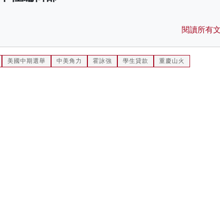
閱讀所有
美國中期選舉
中美角力
霍詠強
學生貸款
重慶山火