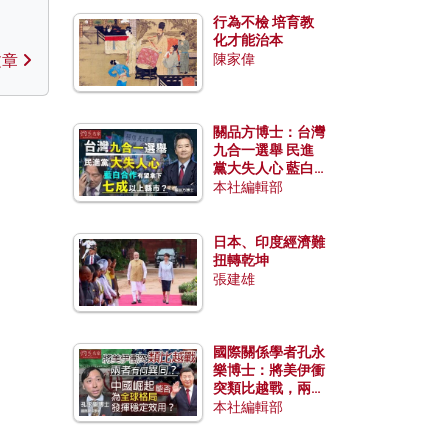
行為不檢 培育教
化才能治本
文章
陳家偉
關品方博士：台灣
九合一選舉 民進
黨大失人心 藍白
合作有望拿下七成
本社編輯部
以上縣市？
日本、印度經濟難
扭轉乾坤
張建雄
國際關係學者孔永
樂博士：將美伊衝
突類比越戰，兩者
有何異同？中國崛
本社編輯部
起能否為全球格局
發揮穩定效用？