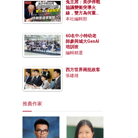
兔主席：美伊停戰
協議變衝突導火
線，雙方為何重啟
戰爭？伊朗一早洞
本社編輯部
悉特朗普虛張聲
勢？
60名中小特幼老
師參與城大GenAI
培訓班
編輯精選
西方世界兩批政客
張建雄
推薦作家