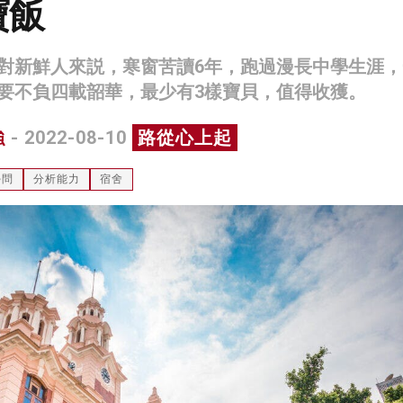
寶飯
對新鮮人來説，寒窗苦讀6年，跑過漫長中學生涯，
要不負四載韶華，最少有3樣寶貝，值得收獲。
強
- 2022-08-10
路從心上起
學問
分析能力
宿舍