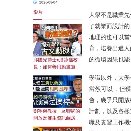
2026-08-04
影片
大學不是職業先
了就業而設計的
地理的也可以當
育，培養出過人
的循環因果也罷
邱國光博士x潘詠儀校
長：如何善用動畫遊戲
提升學習古文動機？
學識以外，大學
當然可以，但
會，幾乎只開放
計劃，以及各樣
劉寧榮教授：互聯網的
開放反催生資訊繭房，
職及實習工作機
AI能避開相同困局？如