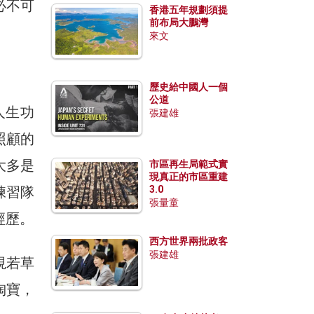
必不可
香港五年規劃須提
前布局大鵬灣
來文
歷史給中國人一個
公道
人生功
張建雄
照顧的
大多是
市區再生局範式實
現真正的市區重建
練習隊
3.0
張量童
經歷。
西方世界兩批政客
張建雄
視若草
淘寶，