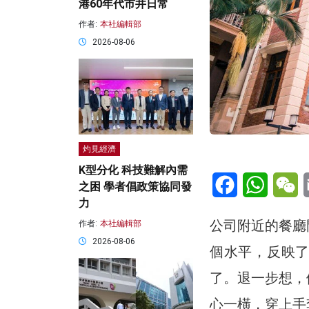
港60年代市井日常
作者:
本社編輯部
2026-08-06
灼見經濟
K型分化 科技難解內需
Facebook
WhatsA
W
之困 學者倡政策協同發
力
公司附近的餐廳
作者:
本社編輯部
2026-08-06
個水平，反映
了。退一步想，
心一橫，穿上手