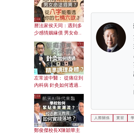
曆法家侯天同：遇到多
少感情姻緣債 男女命途
迥異？ 從八字能看透你
的七情六欲？
左常波中醫： 從痛症到
內科病 針灸如何透過解
筋結 精準調理身體？
人際關係
實習
鄭俊傑校長X陳穎華主