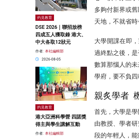
多夠付新界或舊
灼見教育
天地，不就省時
DSE 2026｜聯招放榜
四成五人獲取錄 港大、
大學開課在即，
中大各取12狀元
過終點之後，是
作者:
本社編輯部
2026-08-05
數算那惱人的未
學府，要不負四
親炙學者 
灼見教育
首先，大學是學
港大亞洲科學營 四諾獎
由教授、學者研
得主與學生講解互動
作者:
本社編輯部
段的年輕人，能