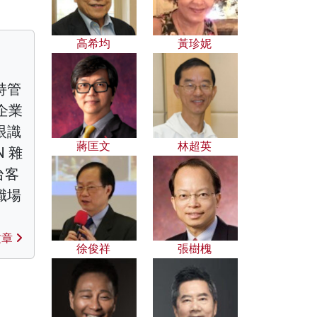
高希均
黃珍妮
持管
企業
眼識
蔣匡文
林超英
 雜
台客
職場
文章
徐俊祥
張樹槐