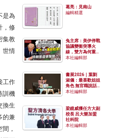
發揮穩定效用？
葛亮：見南山
編輯精選
不是為
計，修
密集教
兔主席：美伊停戰
協議變衝突導火
、世情
線，雙方為何重啟
戰爭？伊朗一早洞
本社編輯部
悉特朗普虛張聲
勢？
書展2026｜葉劉
淑儀：最喜歡姐姐
接工作
角色 無官職說話
包袱少
本社編輯部
特訓機
交換生
梁鏡威獲任方大副
校長 呂大樂加盟
多的兼
社科院
本社編輯部
空間，