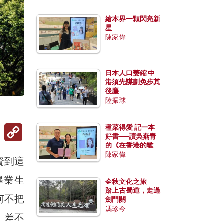
繪本界一顆閃亮新
星
陳家偉
日本人口萎縮 中
港須先謀劃免步其
後塵
陸振球
Copy
種菜得愛 記一本
Link
好書──讀吳燕青
的《在香港的離島
種菜》
陳家偉
資到這
畢業生
金秋文化之旅──
踏上古蜀道，走過
何不把
劍門關
馮珍今
，差不