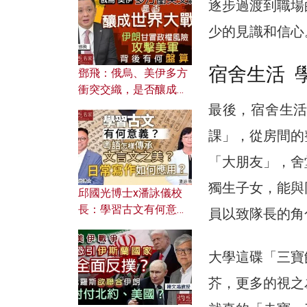
何避免遭AI演算法操
逐步過渡到職場
控？
少的見識和信心
宿舍生活 
鄧飛：俄烏、美伊多方
衝突交織，是否釀成世
界大戰？ 伊朗甘冒政權
最後，宿舍生
風險攻擊美軍，背後有
課」，從房間的
何盤算？
「大朋友」，舍
獨生子女，能與
邱國光博士x潘詠儀校
長：學習古文有何意
員以致隊長的角
義？ 粵語怎樣傳承文言
文之美？ 日常寫作如何
大學這碟「三寶
應用？
芥，更多的視之