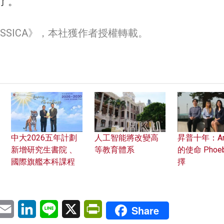
了。
SSICA》，本社獲作者授權轉載。
中大2026五年計劃
人工智能將改變高
昇普十年：Ant
新增研究生書院 、
等教育體系
的使命 Phoe
國際旗艦本科課程
擇
pp
eChat
Email
LinkedIn
Line
X
PrintFriendly
Share