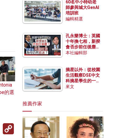
60名中小特幼老
師參與城大GenAI
培訓班
編輯精選
孔永樂博士：英國
十年換七相，新揆
會否步前任後塵？
脫歐後英國經濟為
本社編輯部
何仍然低迷？
摘星以外：從校園
生活觀察DSE中文
科摘星學生的一點
onia
特質
來文
be的選
推薦作家
Copy
Link