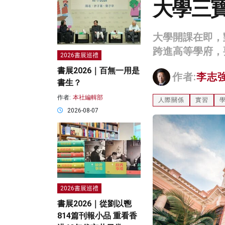
大學三
大學開課在即，
跨進高等學府，
2026書展巡禮
書展2026｜百無一用是
作者:
李志
書生？
作者:
本社編輯部
人際關係
實習
2026-08-07
2026書展巡禮
書展2026｜從劉以鬯
814篇刊報小品 重看香