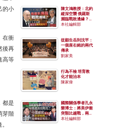
己的小
陳文鴻教授：北約
縱深空襲 俄羅斯
瀕臨戰敗邊緣？中
國零部件能左右戰
本社編輯部
局走向？
，在衝
從顧生岳到沈平：
一個座右銘的兩代
然後再
傳承
劉家美
進高等
行為不檢 培育教
化才能治本
陳家偉
，都是
國際關係學者孔永
樂博士：將美伊衝
萌芽階
突類比越戰，兩者
有何異同？中國崛
本社編輯部
逢。
起能否為全球格局