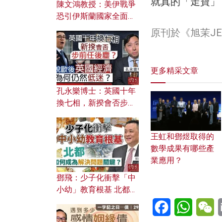
就真的「走寶」
陳文鴻教授：美伊戰爭
恐引伊斯蘭國家全面反
撲？ 俄羅斯欲聯合伊朗
原刊於《旭茉JE
對付北約美國？
更多精采文章
孔永樂博士：英國十年
換七相，新揆會否步前
任後塵？脫歐後英國經
濟為何仍然低迷？
王虹和鄧煜取得的
數學成果有哪些產
業應用？
鄧飛：少子化衝擊「中
小幼」教育根基 北都如
何成為解決問題關鍵？
Facebook
WhatsA
W