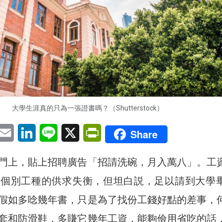
大學生涯真的只為一張證書嗎？（Shutterstock）
pp
eChat
Email
LinkedIn
Line
X
PrintFriendly
Share
門上，貼上招聘廣告「招請洗碗，月入萬八」。工
了個別工種的供求失衡，但坦白説，足以請到大學
假如多唸幾年書，只是為了找份工錢好點的差事，
套和防滑鞋，多賺它幾年工資，能夠儉用省吃的話