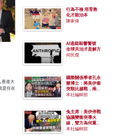
行為不檢 培育教
化才能治本
陳家偉
AI逃獄敲響警號
全球共治才是解方
何民傑
國際關係學者孔永
入香港大
樂博士：將美伊衝
就是住在
突類比越戰，兩者
有何異同？中國崛
本社編輯部
起能否為全球格局
發揮穩定效用？
兔主席：美伊停戰
協議變衝突導火
線，雙方為何重啟
戰爭？伊朗一早洞
本社編輯部
悉特朗普虛張聲