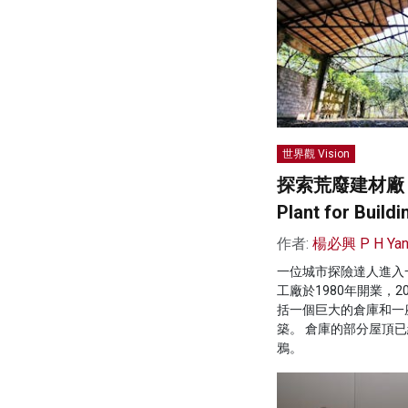
世界觀 Vision
探索荒廢建材廠 Exp
Plant for Buildi
作者:
楊必興 P H Ya
一位城市探險達人進入
工廠於1980年開業，2
括一個巨大的倉庫和一
築。 倉庫的部分屋頂
鴉。