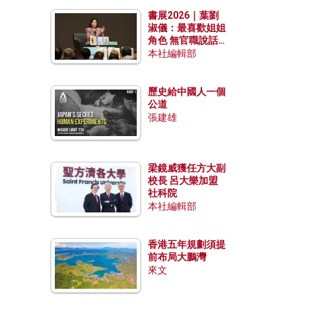
勢？
書展2026｜葉劉
淑儀：最喜歡姐姐
角色 無官職說話
包袱少
本社編輯部
歷史給中國人一個
公道
張建雄
梁鏡威獲任方大副
校長 呂大樂加盟
社科院
本社編輯部
香港五年規劃須提
前布局大鵬灣
來文