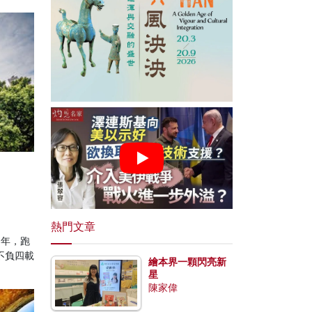
熱門文章
6年，跑
不負四載
繪本界一顆閃亮新
星
陳家偉