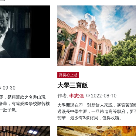
路從心上起
大學三寶飯
5-09-30
作者:
李志強
2022-08-10
亞，是藉籌款之名遊山玩
奢華，有違愛國學校艱苦樸
大學開課在即，對新鮮人來説，寒窗苦讀
一肚子氣。
過漫長中學生涯，一旦跨進高等學府，要
韶華，最少有3樣寶貝，值得收獲。