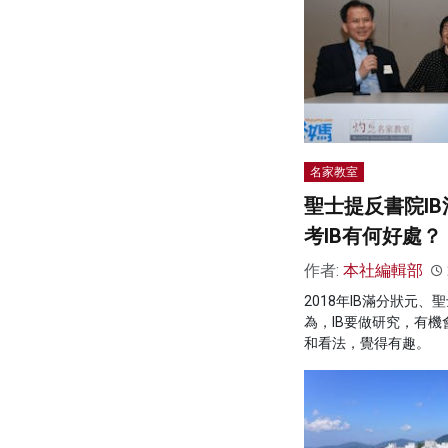
名家教室
聖士提反書院I
考IB有何好處？
作者:
本社編輯部
2018年IB滿分狀元
為，IB要做研究，有
和看法，覺得有趣。