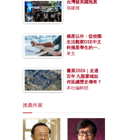
台灣被美國拖累
張建雄
摘星以外：從校園
生活觀察DSE中文
科摘星學生的一點
特質
來文
書展2026｜走過
百年 九龍寨城如
何延續歷史傳奇？
本社編輯部
推薦作家