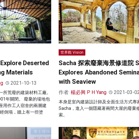
世界觀 Vision
lore Deserted
Sacha 探索廢棄海景修道院 S
ng Materials
Explores Abandoned Semina
with Seaview
ng
2021-10-13
作者:
楊必興 P H Yang
2021-03-0
一所荒廢的建築材料工廠。
001年關閉。 廢棄的場地包
本身是室內建築設計師及全面生活方式專
座用作工人宿舍的兩層建
Sacha，進入一個隱藏著兩間大屋的廢棄
已經倒塌，牆上有一些塗
索。