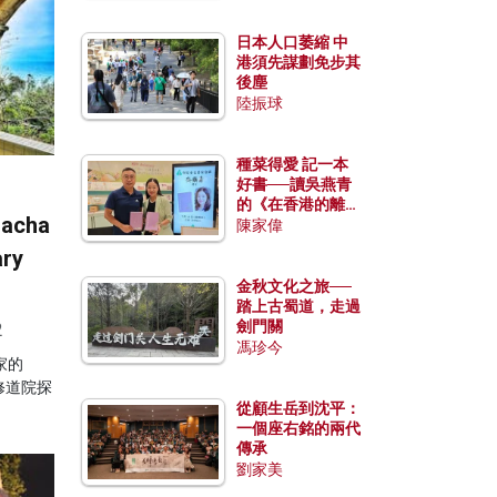
日本人口萎縮 中
港須先謀劃免步其
後塵
陸振球
種菜得愛 記一本
好書──讀吳燕青
的《在香港的離島
acha
種菜》
陳家偉
ry
金秋文化之旅──
踏上古蜀道，走過
劍門關
2
馮珍今
家的
修道院探
從顧生岳到沈平：
一個座右銘的兩代
傳承
劉家美