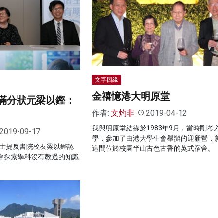
文字因緣
金禧憶港大明原堂
B滿分狀元梁以鏗：
作者:
文灼非
2019-04-12
我與明原堂結緣於1983年9月，當時剛考
2019-09-17
學，參加了由港大學生會舉辦的迎新營，
、聖士提反書院校友梁以鏗認
這間位於校園半山古色古香的英式宿舍。
機會探索學科沒有教過的知識