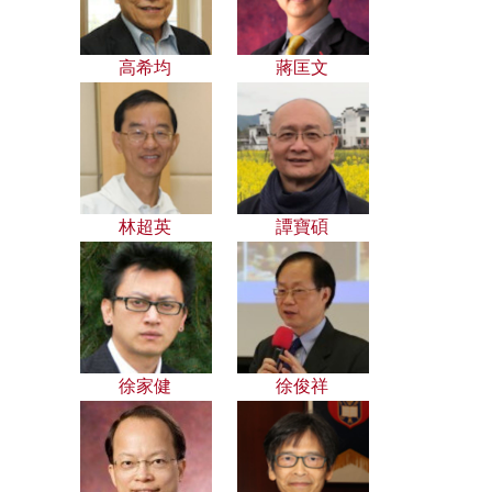
高希均
蔣匡文
林超英
譚寶碩
徐家健
徐俊祥