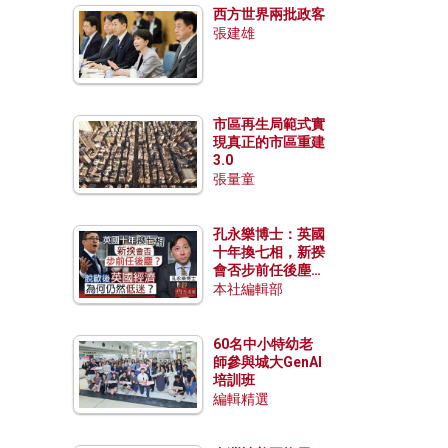
西方世界兩批政客
張建雄
市區再生局範式實
現真正的市區重建
3.0
張量童
孔永樂博士：英國
十年換七相，新揆
會否步前任後塵？
脫歐後英國經濟為
本社編輯部
何仍然低迷？
60名中小特幼老
師參與城大GenAI
培訓班
編輯精選