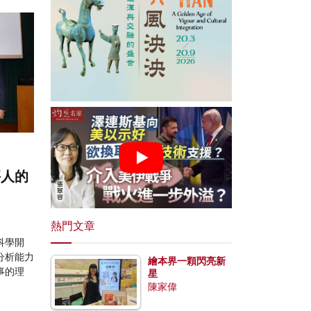
評人的
熱門文章
科學開
分析能力
繪本界一顆閃亮新
事的理
星
。
陳家偉