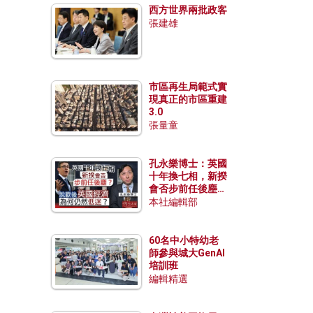
西方世界兩批政客
張建雄
市區再生局範式實
現真正的市區重建
3.0
張量童
孔永樂博士：英國
十年換七相，新揆
會否步前任後塵？
脫歐後英國經濟為
本社編輯部
何仍然低迷？
60名中小特幼老
師參與城大GenAI
培訓班
編輯精選