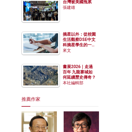
台灣被美國拖累
張建雄
摘星以外：從校園
生活觀察DSE中文
科摘星學生的一點
特質
來文
書展2026｜走過
百年 九龍寨城如
何延續歷史傳奇？
本社編輯部
推薦作家