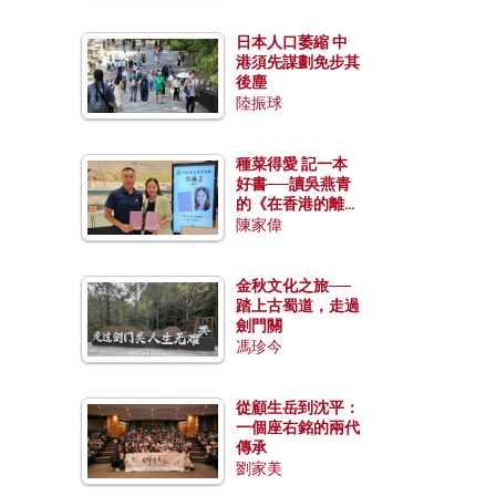
日本人口萎縮 中
港須先謀劃免步其
後塵
陸振球
種菜得愛 記一本
好書──讀吳燕青
的《在香港的離島
種菜》
陳家偉
金秋文化之旅──
踏上古蜀道，走過
劍門關
馮珍今
從顧生岳到沈平：
一個座右銘的兩代
傳承
劉家美