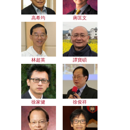
高希均
蔣匡文
林超英
譚寶碩
徐家健
徐俊祥