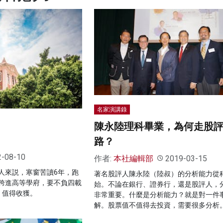
名家演講錄
陳永陸理科畢業，為何走股
路？
2-08-10
作者:
本社編輯部
2019-03-15
人來説，寒窗苦讀6年，跑
著名股評人陳永陸（陸叔）的分析能力從
跨進高等學府，要不負四載
始。不論在銀行、證券行，還是股評人，
，值得收獲。
非常重要。什麼是分析能力？就是對一件
解。股票值不值得去投資，需要很多分析