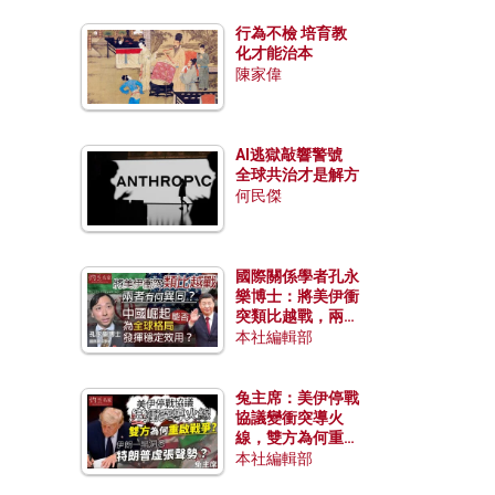
行為不檢 培育教
化才能治本
陳家偉
AI逃獄敲響警號
全球共治才是解方
何民傑
國際關係學者孔永
樂博士：將美伊衝
突類比越戰，兩者
有何異同？中國崛
本社編輯部
起能否為全球格局
發揮穩定效用？
兔主席：美伊停戰
協議變衝突導火
線，雙方為何重啟
戰爭？伊朗一早洞
本社編輯部
悉特朗普虛張聲