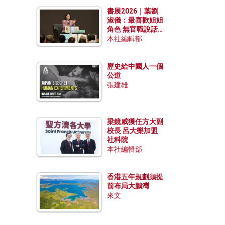
勢？
書展2026｜葉劉
淑儀：最喜歡姐姐
角色 無官職說話
包袱少
本社編輯部
歷史給中國人一個
公道
張建雄
梁鏡威獲任方大副
校長 呂大樂加盟
社科院
本社編輯部
香港五年規劃須提
前布局大鵬灣
來文