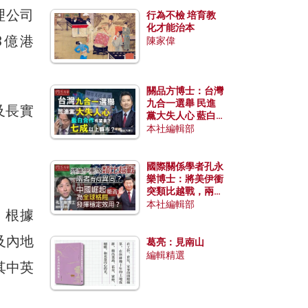
理公司
行為不檢 培育教
化才能治本
73億港
陳家偉
關品方博士：台灣
九合一選舉 民進
及長實
黨大失人心 藍白
合作有望拿下七成
本社編輯部
以上縣市？
國際關係學者孔永
樂博士：將美伊衝
突類比越戰，兩者
有何異同？中國崛
本社編輯部
，根據
起能否為全球格局
發揮穩定效用？
及內地
葛亮：見南山
編輯精選
其中英