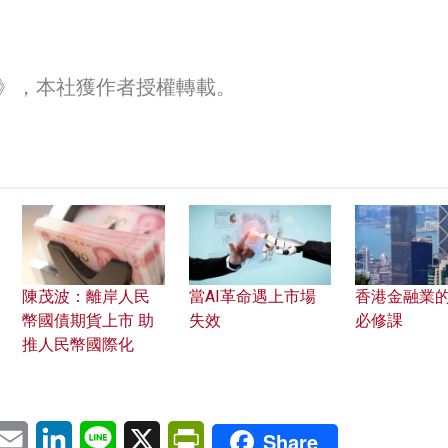
0》
，本社獲作者授權轉載。
陳茂波：離岸人民
當AI革命遇上市場
香港金融業
幣國債期貨上市 助
失效
必修課
推人民幣國際化
pp
eChat
Email
LinkedIn
Line
X
PrintFriendly
Share