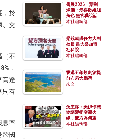
書展2026｜葉劉
淑儀：最喜歡姐姐
團，於
角色 無官職說話
包袱少
本社編輯部
氣、交
梁鏡威獲任方大副
校長 呂大樂加盟
社科院
區（不
本社編輯部
8%，
香港五年規劃須提
前布局大鵬灣
率高達
來文
率只有
兔主席：美伊停戰
協議變衝突導火
線，雙方為何重啟
，股息率
戰爭？伊朗一早洞
本社編輯部
悉特朗普虛張聲
身跨國
勢？