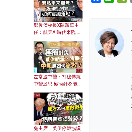
鄭俊傑校長X陳穎華主
任：航天AI時代來臨 學
校如何緊貼未來潮流？
校內數字教育如何實踐
落地？
左常波中醫：打破傳統
中醫迷思 極簡針灸能治
頭暈、胃脹？中風應如
何急救？
兔主席：美伊停戰協議