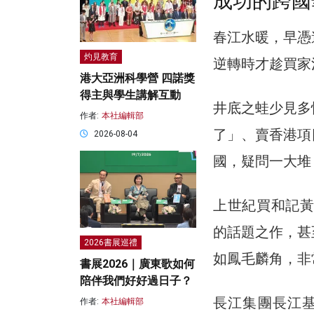
成功的跨國
春江水暖，早憑
灼見教育
逆轉時才趁買家
港大亞洲科學營 四諾獎
得主與學生講解互動
井底之蛙少見多
作者:
本社編輯部
了」、賣香港項
2026-08-04
國，疑問一大堆
上世紀買和記黃
的話題之作，甚
2026書展巡禮
如鳳毛麟角，非
書展2026｜廣東歌如何
陪伴我們好好過日子？
長江集團長江基
作者:
本社編輯部