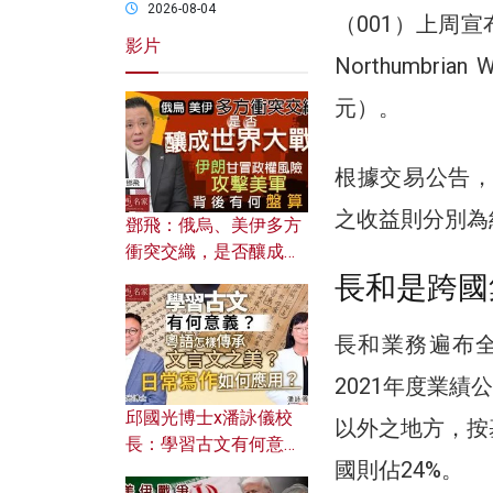
2026-08-04
（001）上周
影片
Northumbri
元）。
根據交易公告，
之收益則分別為
鄧飛：俄烏、美伊多方
衝突交織，是否釀成世
界大戰？ 伊朗甘冒政權
長和是跨國
風險攻擊美軍，背後有
何盤算？
長和業務遍布
2021年度業績
邱國光博士x潘詠儀校
以外之地方，按
長：學習古文有何意
國則佔24%。
義？ 粵語怎樣傳承文言