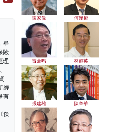
陳家偉
何漢權
，畢
保險
經理
雷鼎鳴
林超英
事、
資
析經
是有
張建雄
陳章華
《傑
、