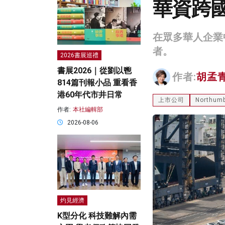
華資跨
在眾多華人企業
者。
2026書展巡禮
書展2026｜從劉以鬯
作者:
胡孟
814篇刊報小品 重看香
港60年代市井日常
上市公司
Northumb
作者:
本社編輯部
2026-08-06
灼見經濟
K型分化 科技難解內需