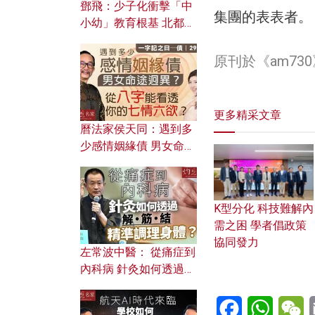
鄧飛：少子化衝擊「中
集團的表表者。
小幼」教育根基 北都如
何成為解決問題關鍵？
原刊於
《am73
更多精采文章
曆法家侯天同：遇到多
少感情姻緣債 男女命途
迥異？ 從八字能看透你
的七情六欲？
K型分化 科技難解內
需之困 學者倡政策
協同發力
左常波中醫： 從痛症到
內科病 針灸如何透過解
筋結 精準調理身體？
Facebook
WhatsA
W