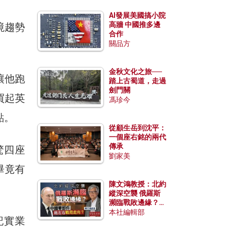
AI發展美國搞小院
高牆 中國推多邊
境趨勢
合作
關品方
金秋文化之旅──
讓他跑
踏上古蜀道，走過
劍門關
買起英
馮珍今
點。
從顧生岳到沈平：
一個座右銘的兩代
傳承
驚四座
劉家美
畢竟有
陳文鴻教授：北約
。
縱深空襲 俄羅斯
瀕臨戰敗邊緣？中
國零部件能左右戰
本社編輯部
記實業
局走向？