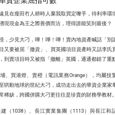
華資企業屈指可數
遠見在瘦田冇人耕時人棄我取買定嚟手，待利率環
湧現現金為王之際善價而沽，理得誰能笑到最後？
怪，少見大刁，嘩！嘩！嘩！賣內地資產喊話「別
目又要被屈「撤資」、買英國項目資產時又話李氏
，到賣項目時又被指「撤離」英國，通通都錯了重
埔、買港燈、賣橙（電訊業務Orange），均屬技
至哄動地球的世紀大刁，成功走出去的華資企業家
常稀缺，跨國併購大刁更往往是珍貴的財務學教材
建（1038）、長江實業集團（1113）與長江和