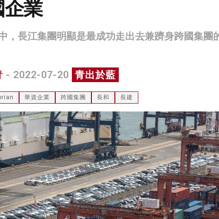
國企業
中，長江集團明顯是最成功走出去兼躋身跨國集團
青
- 2022-07-20
青出於藍
rian
華資企業
跨國集團
長和
長建