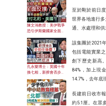
文之美？ 日常寫作如何
應用？
至於剛於前日度
世界各地進行多
陳文鴻教授：美伊戰爭
通、水處理和供
恐引伊斯蘭國家全面反
撲？ 俄羅斯欲聯合伊朗
該集團於202
對付北約美國？
包括電能實業之
創下歷史新高
孔永樂博士：英國十年
84%，加上
換七相，新揆會否步前
任後塵？脫歐後英國經
14.7%，去年
濟為何仍然低迷？
長建前日收市報4
約5.1厘。在