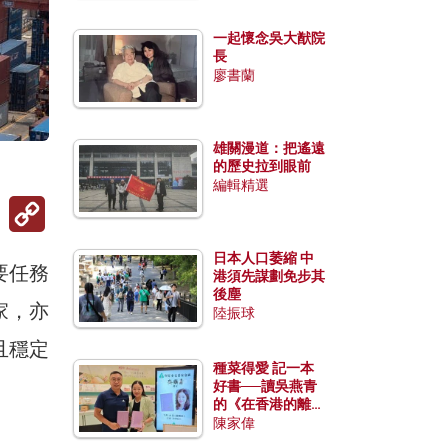
一起懷念吳大猷院
長
廖書蘭
雄關漫道：把遙遠
的歷史拉到眼前
編輯精選
Copy
Link
日本人口萎縮 中
要任務
港須先謀劃免步其
後塵
家，亦
陸振球
且穩定
種菜得愛 記一本
好書──讀吳燕青
的《在香港的離島
種菜》
陳家偉