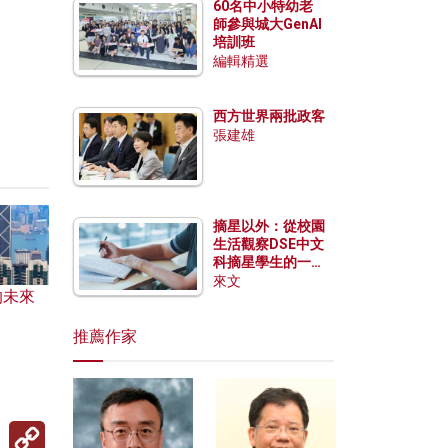
60名中小特幼老
師參與城大GenAI
培訓班
編輯精選
西方世界兩批政客
張建雄
摘星以外：從校園
生活觀察DSE中文
科摘星學生的一點
特質
來文
的未來
推薦作家
Copy
Link