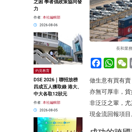
之困 學者倡政策協同發
力
作者:
本社編輯部
2026-08-06
長和業
Facebook
WhatsA
W
灼見教育
做生意有買有賣
DSE 2026｜聯招放榜
四成五人獲取錄 港大、
亦無可厚非，貨
中大各取12狀元
非泛泛之輩，尤
作者:
本社編輯部
2026-08-05
現金流回報項目