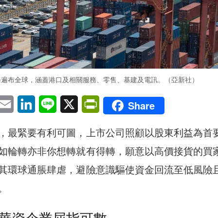
務遍布全球，涵蓋港口及相關服務、零售、基建及電訊。（亞新社）
pp
eChat
Email
LinkedIn
Line
X
PrintFriendly
Share
，最緊要有利可圖，上市公司照顧以股東利益為首
如輪轉亦非你想轉就有得轉，願意以高價接貨的買
其環球通脹肆虐，避險意識驅使資金回流至低風險
。