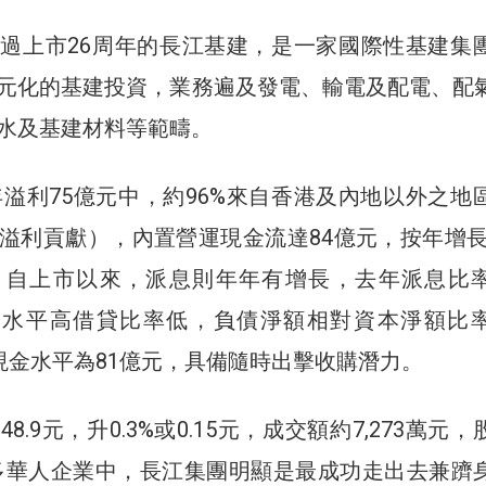
過上市26周年的長江基建，是一家國際性基建集
元化的基建投資，業務遍及發電、輸電及配電、配
水及基建材料等範疇。
1年溢利75億元中，約96%來自香港及內地以外之地
溢利貢獻），內置營運現金流達84億元，按年增長
。自上市以來，派息則年年有增長，去年派息比
現金水平高借貸比率低，負債淨額相對資本淨額比
底現金水平為81億元，具備隨時出擊收購潛力。
8.9元，升0.3%或0.15元，成交額約7,273萬元
眾多華人企業中，長江集團明顯是最成功走出去兼躋