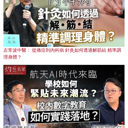
左常波中醫： 從痛症到內科病 針灸如何透過解筋結 精準調
理身體？