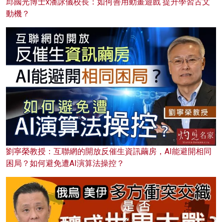
邱國光博士x潘詠儀校長：如何善用動畫遊戲 提升學習古文
動機？
劉寧榮教授：互聯網的開放反催生資訊繭房，AI能避開相同
困局？如何避免遭AI演算法操控？