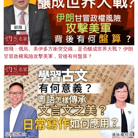
鄧飛：俄烏、美伊多方衝突交織，是否釀成世界大戰？ 伊朗
甘冒政權風險攻擊美軍，背後有何盤算？