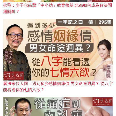
鄧飛：少子化衝擊「中小幼」教育根基 北都如何成為解決問
題關鍵？
曆法家侯天同：遇到多少感情姻緣債 男女命途迥異？ 從八字
能看透你的七情六欲？