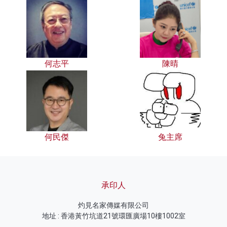
何志平
陳晴
何民傑
兔主席
承印人
灼見名家傳媒有限公司
地址 : 香港黃竹坑道21號環匯廣場10樓1002室