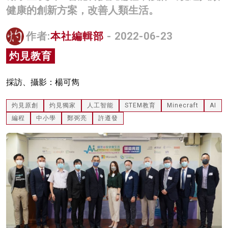
健康的創新方案，改善人類生活。
名家榜
灼見活動
作者:
本社編輯部
- 2022-06-23
灼見教育
關於我們
採訪、攝影：楊可雋
灼見原創
灼見獨家
人工智能
STEM教育
Minecraft
AI
編程
中小學
鄭弼亮
許遵發