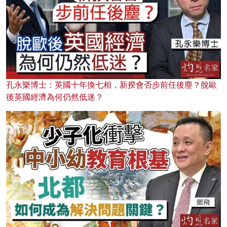
孔永樂博士：英國十年換七相，新揆會否步前任後塵？脫歐
後英國經濟為何仍然低迷？