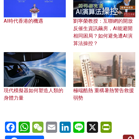
AI時代香港的機遇
劉寧榮教授：互聯網的開放
反催生資訊繭房，AI能避開
相同困局？如何避免遭AI演
算法操控？
現代模擬器如何塑造人類的
極端酷熱 重構暑熱警告救援
身體力量
弱勢
Facebook
WhatsApp
WeChat
Email
LinkedIn
Line
X
PrintFriendl
C