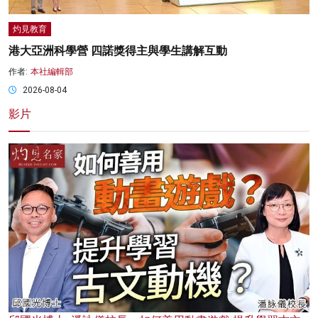
灼見教育
港大亞洲科學營 四諾獎得主與學生講解互動
作者:
本社編輯部
2026-08-04
影片