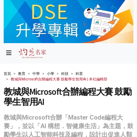
政局
教育
文化
財經
首頁
教育
中學
小學
科技
科普
教城與Microsoft合辦編程大賽 鼓勵學生智用AI | 本社編輯部
生活
教城與Microsoft合辦編程大賽 鼓勵
健康
學生智用AI
商業
教城與Microsoft合辦「Master Code編程大
科技
賽」，並以「AI 構想．智健康生活」為主題，鼓
影片
勵學生以人工智能科技及編程，設計出促進人類