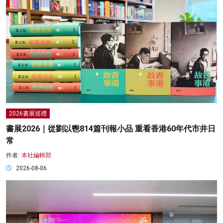
2026書展巡禮
書展2026｜從劉以鬯814篇刊報小品 重看香港60年代市井日
常
作者:
本社編輯部
2026-08-06