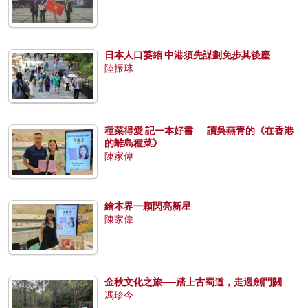
日本人口萎縮 中港須先謀劃免步其後塵
陸振球
種菜得愛 記一本好書──讀吳燕青的《在香港
的離島種菜》
陳家偉
繪本界一顆閃亮新星
陳家偉
金秋文化之旅──踏上古蜀道，走過劍門關
馮珍今