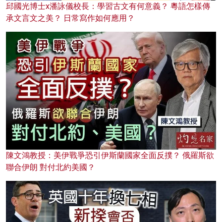
邱國光博士x潘詠儀校長：學習古文有何意義？ 粵語怎樣傳
承文言文之美？ 日常寫作如何應用？
陳文鴻教授：美伊戰爭恐引伊斯蘭國家全面反撲？ 俄羅斯欲
聯合伊朗 對付北約美國？