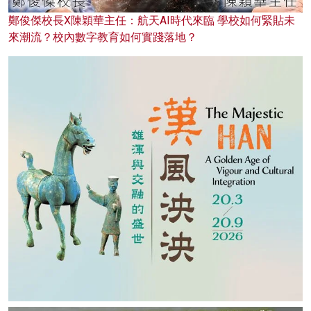
鄭俊傑校長X陳穎華主任：航天AI時代來臨 學校如何緊貼未
來潮流？校內數字教育如何實踐落地？