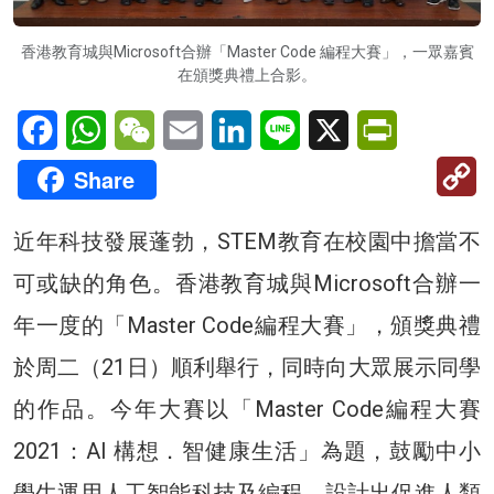
香港教育城與Microsoft合辦「Master Code 編程大賽」，一眾嘉賓
在頒獎典禮上合影。
Facebook
WhatsApp
WeChat
Email
LinkedIn
Line
X
PrintFriendl
C
Share
Li
近年科技發展蓬勃，STEM教育在校園中擔當不
可或缺的角色。香港教育城與Microsoft合辦一
年一度的「Master Code編程大賽」，頒獎典禮
於周二（21日）順利舉行，同時向大眾展示同學
的作品。今年大賽以「Master Code編程大賽
2021：AI 構想．智健康生活」為題，鼓勵中小
學生運用人工智能科技及編程，設計出促進人類