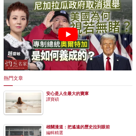
熱門文章
安心是人生最大的寶庫
譚寶碩
雄關漫道：把遙遠的歷史拉到眼前
編輯精選