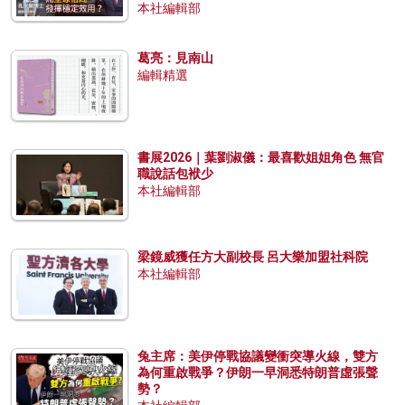
本社編輯部
葛亮：見南山
編輯精選
書展2026｜葉劉淑儀：最喜歡姐姐角色 無官
職說話包袱少
本社編輯部
梁鏡威獲任方大副校長 呂大樂加盟社科院
本社編輯部
兔主席：美伊停戰協議變衝突導火線，雙方
為何重啟戰爭？伊朗一早洞悉特朗普虛張聲
勢？