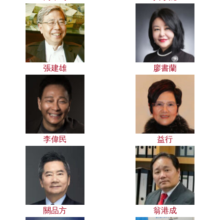
張建雄
廖書蘭
李偉民
益行
關品方
翁港成