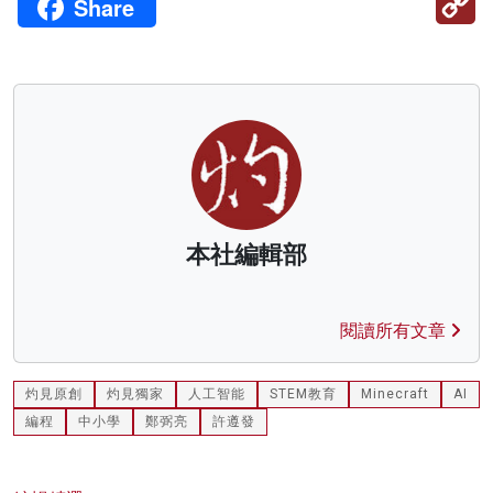
Share
Li
本社編輯部
閱讀所有文章
灼見原創
灼見獨家
人工智能
STEM教育
Minecraft
AI
編程
中小學
鄭弼亮
許遵發