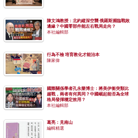
陳文鴻教授：北約縱深空襲 俄羅斯瀕臨戰敗
邊緣？中國零部件能左右戰局走向？
本社編輯部
行為不檢 培育教化才能治本
陳家偉
國際關係學者孔永樂博士：將美伊衝突類比
越戰，兩者有何異同？中國崛起能否為全球
格局發揮穩定效用？
本社編輯部
葛亮：見南山
編輯精選