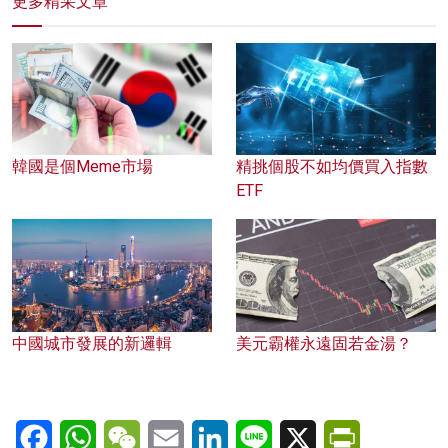
更多精采文章
韓國是個Meme市場
精挑個股不如均價買入指數
ETF
中國城市發展的新邏輯
美元霸權永遠固若金湯？
Facebook
WhatsApp
WeChat
Email
LinkedIn
Line
X
PrintFriendl