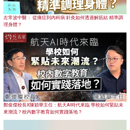
左常波中醫： 從痛症到內科病 針灸如何透過解筋結 精準調
理身體？
鄭俊傑校長X陳穎華主任：航天AI時代來臨 學校如何緊貼未
來潮流？校內數字教育如何實踐落地？