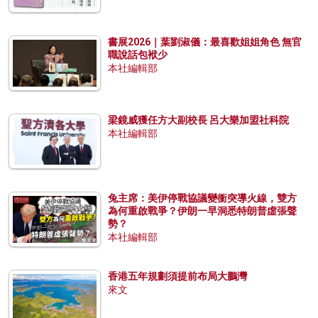
書展2026｜葉劉淑儀：最喜歡姐姐角色 無官
職說話包袱少
本社編輯部
梁鏡威獲任方大副校長 呂大樂加盟社科院
本社編輯部
兔主席：美伊停戰協議變衝突導火線，雙方
為何重啟戰爭？伊朗一早洞悉特朗普虛張聲
勢？
本社編輯部
香港五年規劃須提前布局大鵬灣
來文