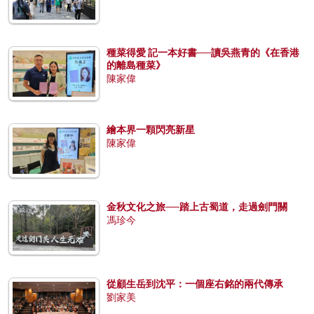
種菜得愛 記一本好書──讀吳燕青的《在香港
的離島種菜》
陳家偉
繪本界一顆閃亮新星
陳家偉
金秋文化之旅──踏上古蜀道，走過劍門關
馮珍今
從顧生岳到沈平：一個座右銘的兩代傳承
劉家美