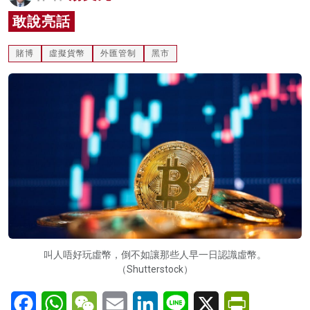
名家榜
敢說亮話
灼見活動
賭博
虛擬貨幣
外匯管制
黑市
關於我們
叫人唔好玩虛幣，倒不如讓那些人早一日認識虛幣。
（Shutterstock）
Facebook
WhatsApp
WeChat
Email
LinkedIn
Line
X
PrintFriendl