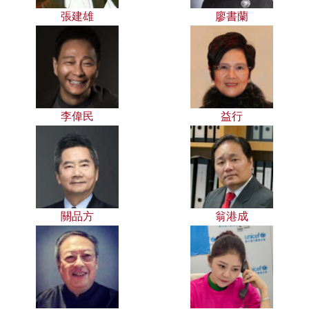
張建雄
廖書蘭
李偉民
益行
關品方
翁港成