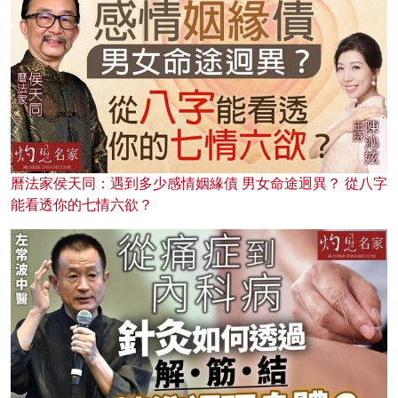
曆法家侯天同：遇到多少感情姻緣債 男女命途迥異？ 從八字
能看透你的七情六欲？