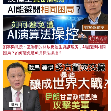
劉寧榮教授：互聯網的開放反催生資訊繭房，AI能避開相同
困局？如何避免遭AI演算法操控？