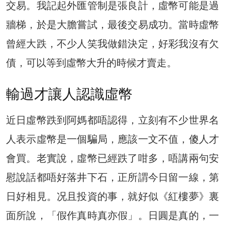
交易。我記起外匯管制是張良計，虛幣可能是過
牆梯，於是大膽嘗試，最後交易成功。當時虛幣
曾經大跌，不少人笑我做錯決定，好彩我沒有欠
債，可以等到虛幣大升的時候才賣走。
輸過才讓人認識虛幣
近日虛幣跌到阿媽都唔認得，立刻有不少世界名
人表示虛幣是一個騙局，應該一文不值，傻人才
會買。老實說，虛幣已經跌了咁多，唔講兩句安
慰說話都唔好落井下石，正所謂今日留一線，第
日好相見。况且投資的事，就好似《紅樓夢》裏
面所說，「假作真時真亦假」。日圓是真的，一