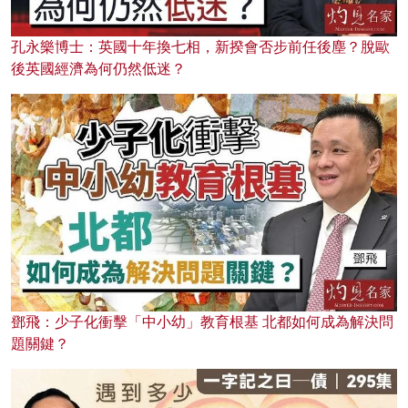
孔永樂博士：英國十年換七相，新揆會否步前任後塵？脫歐
後英國經濟為何仍然低迷？
鄧飛：少子化衝擊「中小幼」教育根基 北都如何成為解決問
題關鍵？