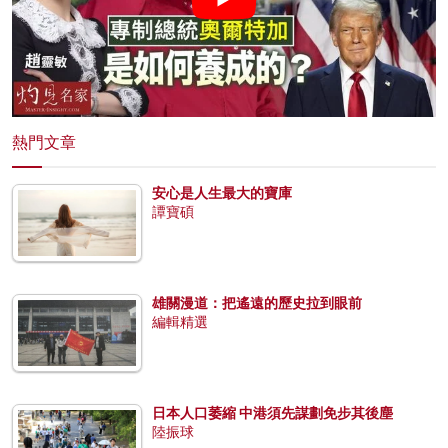
熱門文章
安心是人生最大的寶庫
譚寶碩
雄關漫道：把遙遠的歷史拉到眼前
編輯精選
日本人口萎縮 中港須先謀劃免步其後塵
陸振球