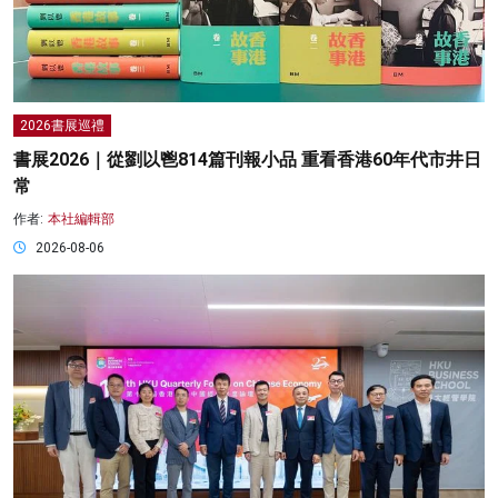
2026書展巡禮
書展2026｜從劉以鬯814篇刊報小品 重看香港60年代市井日
常
作者:
本社編輯部
2026-08-06