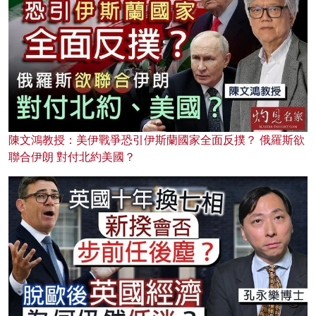
陳文鴻教授：美伊戰爭恐引伊斯蘭國家全面反撲？ 俄羅斯欲
聯合伊朗 對付北約美國？