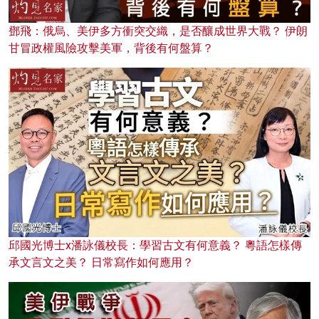
鄧飛：俄烏、美伊多方衝突交織，是否釀成世界大戰？ 伊朗
甘冒政權風險攻擊美軍，背後有何盤算？
邱國光博士x潘詠儀校長：學習古文有何意義？ 粵語怎樣傳
承文言文之美？ 日常寫作如何應用？