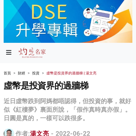
政局
教育
文化
財經
首頁
財經
投資
虛幣是投資界的過牆梯 | 湯文亮
生活
虛幣是投資界的過牆梯
健康
近日虛幣跌到阿媽都唔認得，但投資的事，就好
商業
似《紅樓夢》裏面所說，「假作真時真亦假」。
日圓是真的，一樣可以跌很多。
科技
影片
作者:
湯文亮
- 2022-06-22