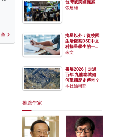
台灣被美國拖累
張建雄
文章
摘星以外：從校園
生活觀察DSE中文
科摘星學生的一點
特質
來文
書展2026｜走過
百年 九龍寨城如
何延續歷史傳奇？
本社編輯部
推薦作家