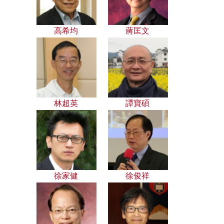
高希均
蔣匡文
林超英
譚寶碩
徐家健
徐俊祥