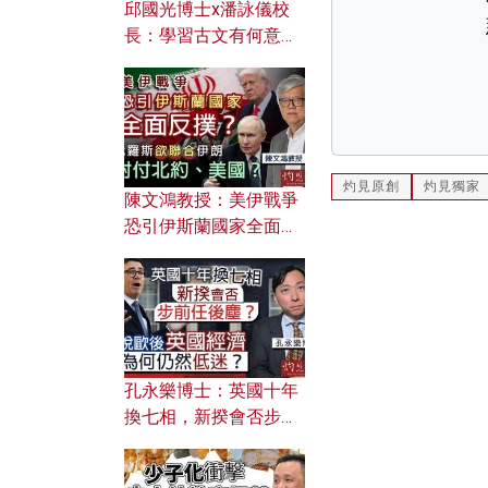
邱國光博士x潘詠儀校
長：學習古文有何意
義？ 粵語怎樣傳承文言
文之美？ 日常寫作如何
應用？
灼見原創
灼見獨家
陳文鴻教授：美伊戰爭
恐引伊斯蘭國家全面反
撲？ 俄羅斯欲聯合伊朗
對付北約美國？
孔永樂博士：英國十年
換七相，新揆會否步前
任後塵？脫歐後英國經
濟為何仍然低迷？