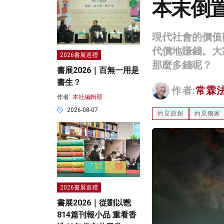
本末倒
現代社會的價值
代價地賺錢。大
2026書展巡禮
那麼多錢呢？
書展2026｜百無一用是
書生？
作者:
常霖
作者:
本社編輯部
2026-08-07
灼見原創
灼見獨家
2026書展巡禮
書展2026｜從劉以鬯
814篇刊報小品 重看香