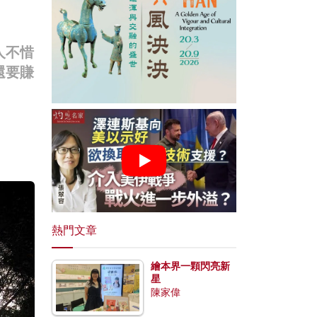
人不惜
還要賺
熱門文章
繪本界一顆閃亮新
星
陳家偉