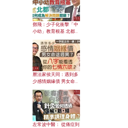
鄧飛：少子化衝擊「中
小幼」教育根基 北都如
何成為解決問題關鍵？
曆法家侯天同：遇到多
少感情姻緣債 男女命途
迥異？ 從八字能看透你
的七情六欲？
左常波中醫： 從痛症到