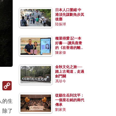
日本人口萎縮 中
港須先謀劃免步其
後塵
陸振球
種菜得愛 記一本
好書──讀吳燕青
的《在香港的離島
種菜》
陳家偉
金秋文化之旅──
踏上古蜀道，走過
劍門關
馮珍今
Copy
Link
從顧生岳到沈平：
人的生
一個座右銘的兩代
傳承
劉家美
，除了