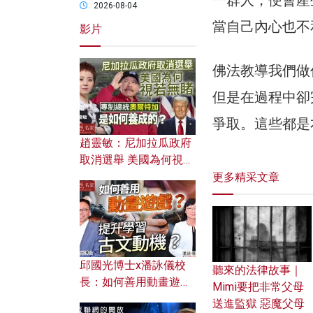
2026-08-04
當自己內心也不
影片
佛法教導我們做
但是在過程中卻
爭取。這些都是
趙靈敏：尼加拉瓜政府
取消選舉 美國為何視若
無睹？ 專制總統奧爾特
更多精采文章
加是如何養成的？
邱國光博士x潘詠儀校
聽來的法律故事｜
長：如何善用動畫遊戲
Mimi要把非常父母
提升學習古文動機？
送進監獄 惡魔父母