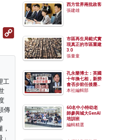
西方世界兩批政客
張建雄
Copy
Link
市區再生局範式實
現真正的市區重建
3.0
張量童
孔永樂博士：英國
十年換七相，新揆
理工
會否步前任後塵？
世
脫歐後英國經濟為
本社編輯部
何仍然低迷？
度
60名中小特幼老
類傳
師參與城大GenAI
專
培訓班
編輯精選
懂，
吸」