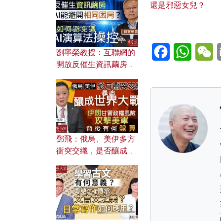
還是邪惡女兒？
Facebook
WhatsA
W
劉寧榮教授：互聯網的
開放反催生資訊繭房，
AI能避開相同困局？如
何避免遭AI演算法操
控？
鄧飛：俄烏、美伊多方
衝突交織，是否釀成世
界大戰？ 伊朗甘冒政權
風險攻擊美軍，背後有
何盤算？