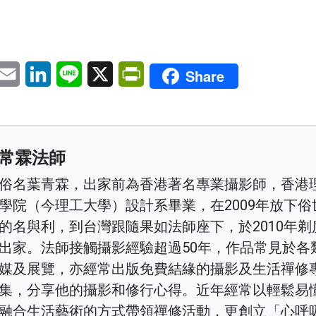
pp
eChat
Email
LinkedIn
Line
X
PrintFriendly
Share
常霖法師
俗名葉青霖，出家前為香港著名專業攝影師，香港
學院（今理工大學）設計系畢業，在2009年放下俗
的名與利，到台灣跟隨果如法師座下，於2010年剃
出家。法師接觸攝影經驗超過50年，作品常見於各
媒及展覽，亦經常出版免費結緣的攝影及生活禪修
集，分享他的攝影和修行心得。近年經常以輕鬆易
融合生活藝術的方式帶領禪修活動，更創立「心呼