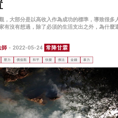
置
觀，大部分是以高收入作為成功的標準，導致很多
家有沒有想過，除了必須的生活支出之外，為什麼
法師
- 2022-05-24
常降甘霖
壓力
價值觀
和平
快樂
佛法
金錢
暴力