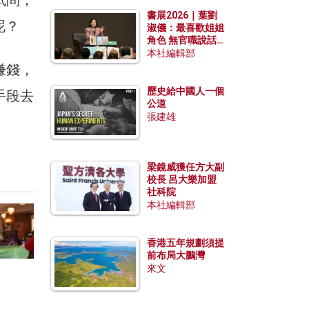
勢？
書展2026｜葉劉
呢？
淑儀：最喜歡姐姐
角色 無官職說話
包袱少
本社編輯部
賺錢，
歷史給中國人一個
手段去
公道
張建雄
梁鏡威獲任方大副
校長 呂大樂加盟
社科院
本社編輯部
香港五年規劃須提
前布局大鵬灣
來文