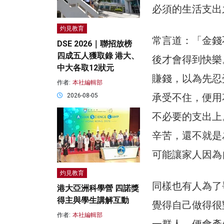
必須的生活支出
灼見教育
常言道：「金錢
DSE 2026｜聯招放榜
四成五人獲取錄 港大、
後才會得到快樂
中大各取12狀元
賺錢，以為先忍
作者:
本社編輯部
承受不住，便用
2026-08-05
不必要的支出上
辛苦，還不就是
可能讓家人因為
灼見教育
同樣也有人為了
港大亞洲科學營 四諾獎
得主與學生講解互動
覺得自己做得很
作者:
本社編輯部
一群人，便會產