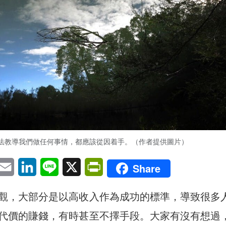
法教導我們做任何事情，都應該從因着手。（作者提供圖片）
pp
eChat
Email
LinkedIn
Line
X
PrintFriendly
Share
觀，大部分是以高收入作為成功的標準，導致很多
代價的賺錢，有時甚至不擇手段。大家有沒有想過