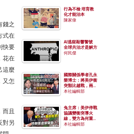
行為不檢 培育教
化才能治本
陳家偉
有錢之
方式在
AI逃獄敲響警號
到快要
全球共治才是解方
何民傑
，花在
己這麼
國際關係學者孔永
，又怎
樂博士：將美伊衝
突類比越戰，兩者
有何異同？中國崛
本社編輯部
起能否為全球格局
發揮穩定效用？
兔主席：美伊停戰
，而且
協議變衝突導火
線，雙方為何重啟
反對另
戰爭？伊朗一早洞
本社編輯部
悉特朗普虛張聲
試問，