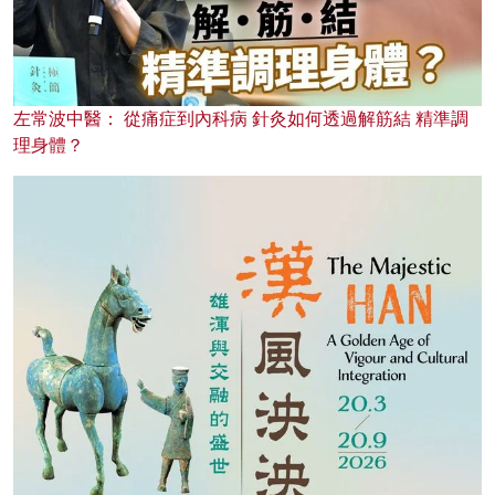
左常波中醫： 從痛症到內科病 針灸如何透過解筋結 精準調
理身體？