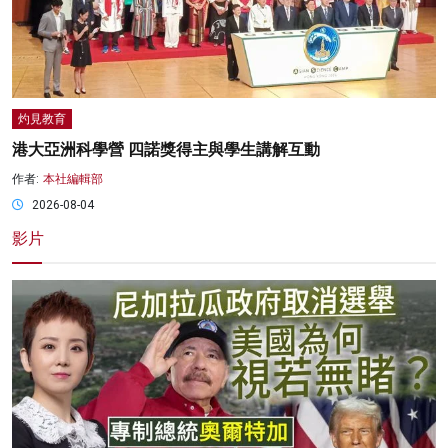
灼見教育
港大亞洲科學營 四諾獎得主與學生講解互動
作者:
本社編輯部
2026-08-04
影片