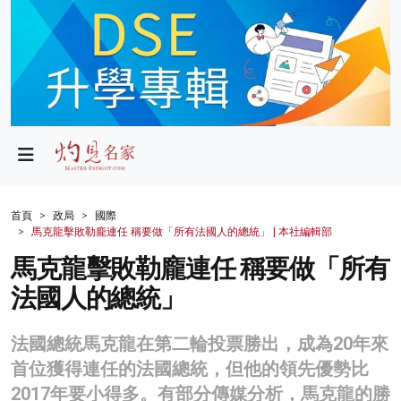
政局
教育
文化
財經
首頁
政局
國際
馬克龍擊敗勒龐連任 稱要做「所有法國人的總統」 | 本社編輯部
生活
馬克龍擊敗勒龐連任 稱要做「所有
健康
法國人的總統」
商業
法國總統馬克龍在第二輪投票勝出，成為20年來
科技
首位獲得連任的法國總統，但他的領先優勢比
影片
2017年要小得多。有部分傳媒分析，馬克龍的勝