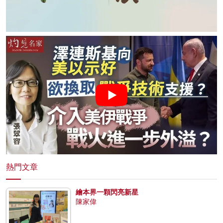
熱門文章
繪本界一顆閃亮新星
陳家偉