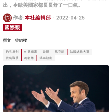
出，令歐美國家都長長舒了一口氣。
名家榜
灼見活動
作者:
本社編輯部
- 2022-04-25
國際觀
關於我們
撰文：曾紹樑
灼見原創
灼見獨家
歐盟
馬克龍
法國總統大選
俄烏戰爭
梅朗雄
瑪琳勒龐