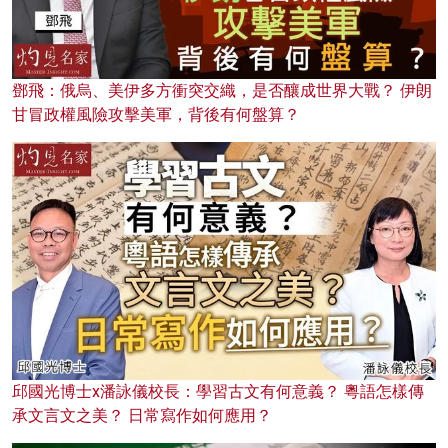
鄧飛：俄烏、美伊多方衝突交織，是否釀成世界大戰？ 伊朗
甘冒政權風險攻擊美軍，背後有何盤算？
邱國光博士x潘詠儀校長：學習古文有何意義？ 粵語怎樣傳
承文言文之美？ 日常寫作如何應用？