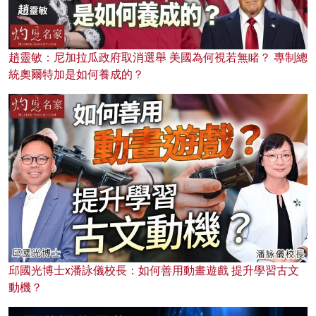
趙靈敏：尼加拉瓜政府取消選舉 美國為何視若無睹？ 專制總
統奧爾特加是如何養成的？
邱國光博士x潘詠儀校長：如何善用動畫遊戲 提升學習古文
動機？