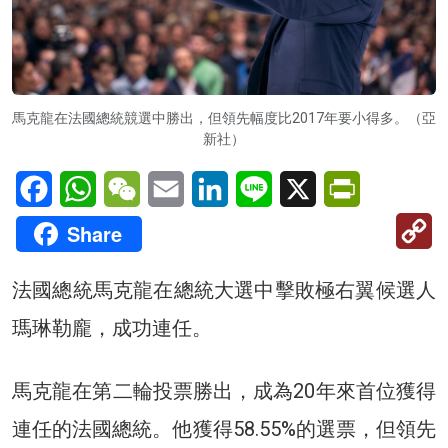
馬克龍在法國總統競選中勝出，但領先幅度比2017年要小得多。（亞
新社）
Facebook
WhatsApp
WeChat
Email
LinkedIn
Line
X
PrintFriendl
C
Share
Li
法國總統馬克龍在總統大選中擊敗極右翼候選人
瑪琳勒龐，成功連任。
馬克龍在第二輪投票勝出，成為20年來首位獲得
連任的法國總統。他獲得58.55%的選票，但領先