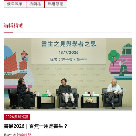
俄烏戰爭
梅朗雄
瑪琳勒龐
編輯精選
2026書展巡禮
書展2026｜百無一用是書生？
作者:
本社編輯部