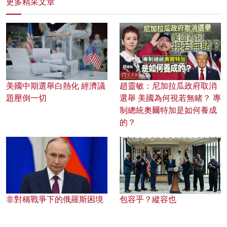
更多精采文章
美國中期選舉白熱化 經濟議
趙靈敏：尼加拉瓜政府取消
題壓倒一切
選舉 美國為何視若無睹？ 專
制總統奧爾特加是如何養成
的？
非對稱戰爭下的俄羅斯困境
包容乎？縱容也