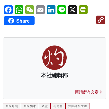
Facebook
WhatsApp
WeChat
Email
LinkedIn
Line
X
PrintFriendl
C
Share
Li
本社編輯部
閱讀所有文章
灼見原創
灼見獨家
歐盟
馬克龍
法國總統大選