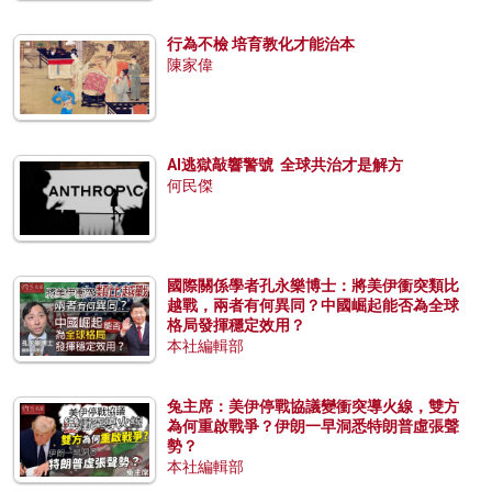
行為不檢 培育教化才能治本
陳家偉
AI逃獄敲響警號 全球共治才是解方
何民傑
國際關係學者孔永樂博士：將美伊衝突類比
越戰，兩者有何異同？中國崛起能否為全球
格局發揮穩定效用？
本社編輯部
兔主席：美伊停戰協議變衝突導火線，雙方
為何重啟戰爭？伊朗一早洞悉特朗普虛張聲
勢？
本社編輯部