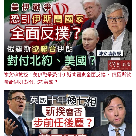
陳文鴻教授：美伊戰爭恐引伊斯蘭國家全面反撲？ 俄羅斯欲
聯合伊朗 對付北約美國？