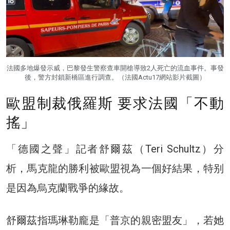
法國多地爆發示威，巴黎發生警察查車開槍導致2人死亡的流血事件。事發
後，警方封鎖新橋區進行調查。（法國Actu17網站影片截圖）
歐盟制裁俄羅斯 要求法國「不動
搖」
「德國之聲」記者舒爾茲（Teri Schultz）分
析，馬克龍的勝利被歐盟視為一個好結果，特别
是因為烏克蘭戰爭的緣故。
舒爾茲指瑪琳勒龐是「普京的親密盟友」，若她