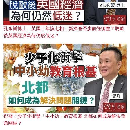
孔永樂博士：英國十年換七相，新揆會否步前任後塵？脫歐
後英國經濟為何仍然低迷？
鄧飛：少子化衝擊「中小幼」教育根基 北都如何成為解決問
題關鍵？