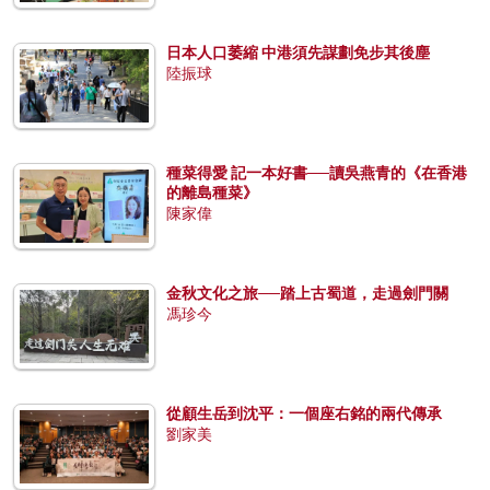
日本人口萎縮 中港須先謀劃免步其後塵
陸振球
種菜得愛 記一本好書──讀吳燕青的《在香港
的離島種菜》
陳家偉
金秋文化之旅──踏上古蜀道，走過劍門關
馮珍今
從顧生岳到沈平：一個座右銘的兩代傳承
劉家美