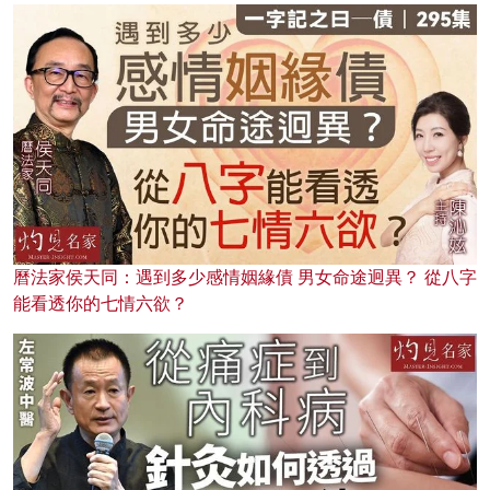
曆法家侯天同：遇到多少感情姻緣債 男女命途迥異？ 從八字
能看透你的七情六欲？