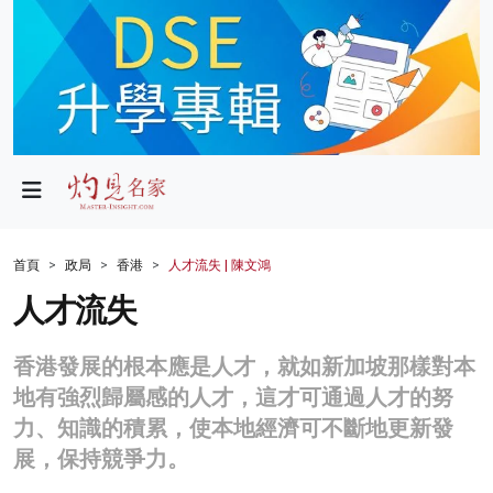
政局
教育
文化
財經
首頁
政局
香港
人才流失 | 陳文鴻
生活
人才流失
健康
香港發展的根本應是人才，就如新加坡那樣對本
商業
地有強烈歸屬感的人才，這才可通過人才的努
力、知識的積累，使本地經濟可不斷地更新發
科技
展，保持競爭力。
影片