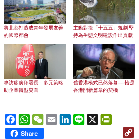
將北都打造成青年發展友善
主動對接「十五五」規劃 堅
的國際都會
持為生態文明建設作出貢獻
專訪廖廣翔署長：多元策略
舊香港模式已然落幕──恰是
助企業轉型突圍
香港開新篇章的契機
Facebook
WhatsApp
WeChat
Email
LinkedIn
Line
X
PrintFriendl
C
Share
Li