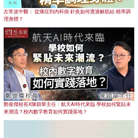
左常波中醫： 從痛症到內科病 針灸如何透過解筋結 精準調
理身體？
鄭俊傑校長X陳穎華主任：航天AI時代來臨 學校如何緊貼未
來潮流？校內數字教育如何實踐落地？