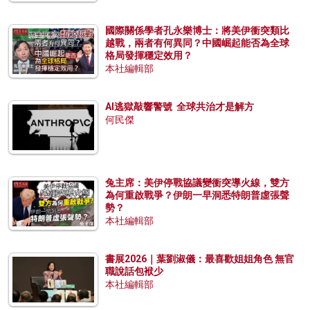
國際關係學者孔永樂博士：將美伊衝突類比
越戰，兩者有何異同？中國崛起能否為全球
格局發揮穩定效用？
本社編輯部
AI逃獄敲響警號 全球共治才是解方
何民傑
兔主席：美伊停戰協議變衝突導火線，雙方
為何重啟戰爭？伊朗一早洞悉特朗普虛張聲
勢？
本社編輯部
書展2026｜葉劉淑儀：最喜歡姐姐角色 無官
職說話包袱少
本社編輯部