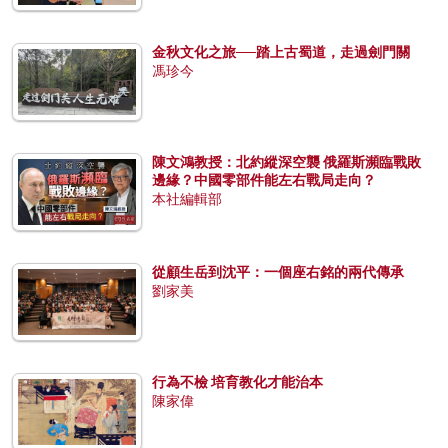
金秋文化之旅──踏上古蜀道，走過劍門關
馮珍今
陳文鴻教授：北約縱深空襲 俄羅斯瀕臨戰敗
邊緣？中國零部件能左右戰局走向？
本社編輯部
從顧生岳到沈平：一個座右銘的兩代傳承
劉家美
行為不檢 培育教化才能治本
陳家偉