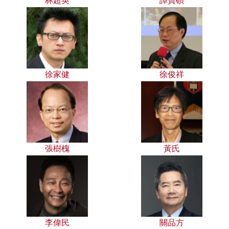
林超英
譚寶碩
徐家健
徐俊祥
張樹槐
黃氏
李偉民
關品方