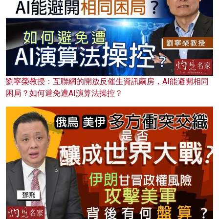
劉寧榮教授：互聯網的開放反催生資訊繭房，AI能避開相同
困局？如何避免遭AI演算法操控？