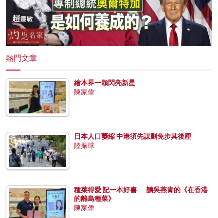
熱門文章
繪本界一顆閃亮新星
陳家偉
日本人口萎縮 中港須先謀劃免步其後塵
陸振球
種菜得愛 記一本好書──讀吳燕青的《在香港
的離島種菜》
陳家偉