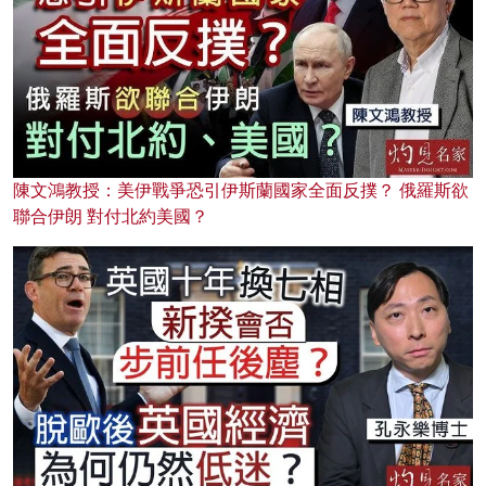
陳文鴻教授：美伊戰爭恐引伊斯蘭國家全面反撲？ 俄羅斯欲
聯合伊朗 對付北約美國？