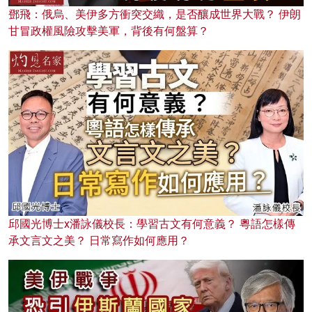
鄧飛：俄烏、美伊多方衝突交織，是否釀成世界大戰？ 伊朗
甘冒政權風險攻擊美軍，背後有何盤算？
邱國光博士x潘詠儀校長：學習古文有何意義？ 粵語怎樣傳
承文言文之美？ 日常寫作如何應用？