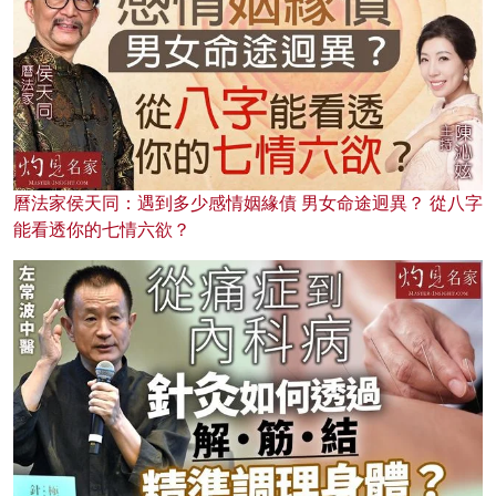
曆法家侯天同：遇到多少感情姻緣債 男女命途迥異？ 從八字
能看透你的七情六欲？