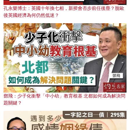
孔永樂博士：英國十年換七相，新揆會否步前任後塵？脫歐
後英國經濟為何仍然低迷？
鄧飛：少子化衝擊「中小幼」教育根基 北都如何成為解決問
題關鍵？