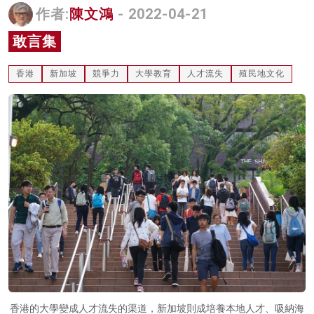
作者:
陳文鴻
- 2022-04-21
名家榜
敢言集
灼見活動
香港
新加坡
競爭力
大學教育
人才流失
殖民地文化
關於我們
香港的大學變成人才流失的渠道，新加坡則成培養本地人才、吸納海