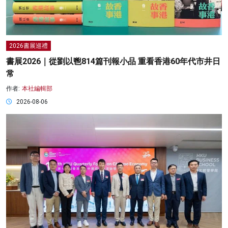
2026書展巡禮
書展2026｜從劉以鬯814篇刊報小品 重看香港60年代市井日
常
作者:
本社編輯部
2026-08-06