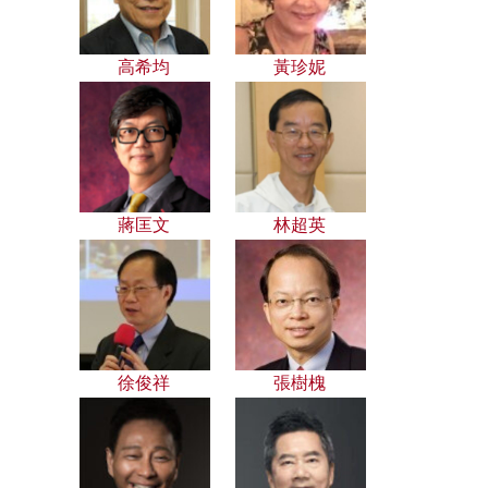
高希均
黃珍妮
蔣匡文
林超英
徐俊祥
張樹槐