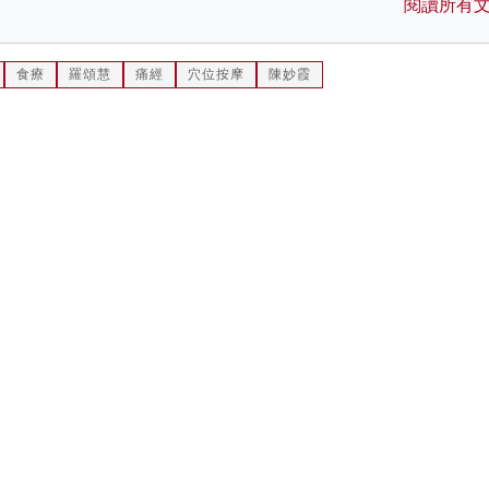
閱讀所有
食療
羅頌慧
痛經
穴位按摩
陳妙霞