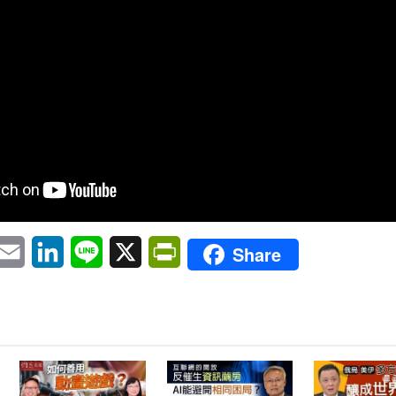
pp
eChat
Email
LinkedIn
Line
X
PrintFriendly
Share