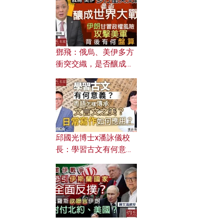
何避免遭AI演算法操
控？
鄧飛：俄烏、美伊多方
衝突交織，是否釀成世
界大戰？ 伊朗甘冒政權
風險攻擊美軍，背後有
何盤算？
邱國光博士x潘詠儀校
長：學習古文有何意
義？ 粵語怎樣傳承文言
文之美？ 日常寫作如何
應用？