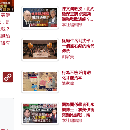
陳文鴻教授：北約
縱深空襲 俄羅斯
、美伊
瀕臨戰敗邊緣？中
織，是
國零部件能左右戰
本社編輯部
大戰？
局走向？
權風險
從顧生岳到沈平：
背後有
一個座右銘的兩代
傳承
劉家美
行為不檢 培育教
Copy
化才能治本
Link
陳家偉
國際關係學者孔永
樂博士：將美伊衝
突類比越戰，兩者
有何異同？中國崛
本社編輯部
起能否為全球格局