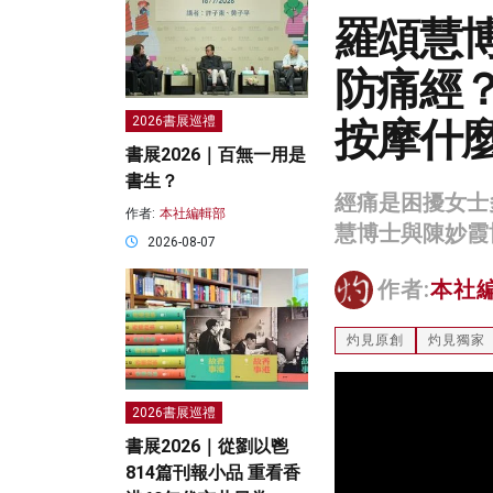
羅頌慧
防痛經
按摩什
2026書展巡禮
書展2026｜百無一用是
書生？
經痛是困擾女士
作者:
本社編輯部
慧博士與陳妙霞
2026-08-07
作者:
本社
灼見原創
灼見獨家
2026書展巡禮
書展2026｜從劉以鬯
814篇刊報小品 重看香