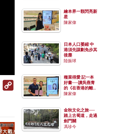
繪本界一顆閃亮新
星
陳家偉
日本人口萎縮 中
港須先謀劃免步其
後塵
陸振球
種菜得愛 記一本
Copy
好書──讀吳燕青
Link
的《在香港的離島
種菜》
陳家偉
金秋文化之旅──
踏上古蜀道，走過
劍門關
馮珍今