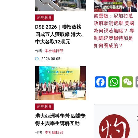
趙靈敏：尼加拉瓜
灼見教育
政府取消選舉 美國
DSE 2026｜聯招放榜
為何視若無睹？ 專
四成五人獲取錄 港大、
制總統奧爾特加是
中大各取12狀元
如何養成的？
作者:
本社編輯部
2026-08-05
Facebook
WhatsA
W
灼見教育
港大亞洲科學營 四諾獎
得主與學生講解互動
作者:
本社編輯部