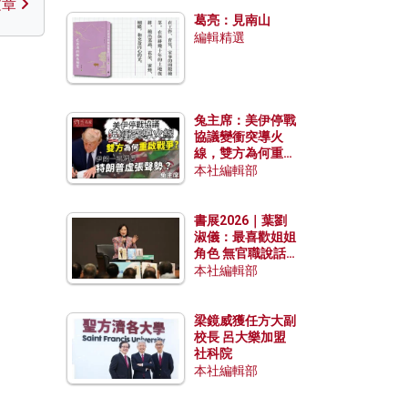
發揮穩定效用？
文章
葛亮：見南山
編輯精選
兔主席：美伊停戰
協議變衝突導火
線，雙方為何重啟
戰爭？伊朗一早洞
本社編輯部
悉特朗普虛張聲
勢？
書展2026｜葉劉
淑儀：最喜歡姐姐
角色 無官職說話
包袱少
本社編輯部
梁鏡威獲任方大副
校長 呂大樂加盟
社科院
本社編輯部