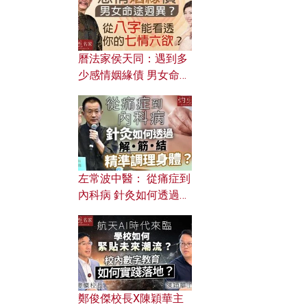
曆法家侯天同：遇到多
少感情姻緣債 男女命途
迥異？ 從八字能看透你
的七情六欲？
左常波中醫： 從痛症到
內科病 針灸如何透過解
筋結 精準調理身體？
鄭俊傑校長X陳穎華主