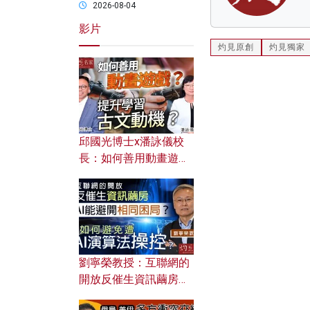
2026-08-04
影片
灼見原創
灼見獨家
邱國光博士x潘詠儀校
長：如何善用動畫遊戲
提升學習古文動機？
劉寧榮教授：互聯網的
開放反催生資訊繭房，
AI能避開相同困局？如