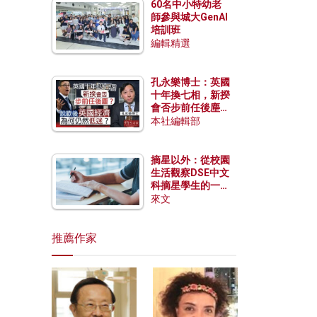
60名中小特幼老
師參與城大GenAI
培訓班
編輯精選
孔永樂博士：英國
十年換七相，新揆
會否步前任後塵？
脫歐後英國經濟為
本社編輯部
何仍然低迷？
摘星以外：從校園
生活觀察DSE中文
科摘星學生的一點
特質
來文
推薦作家