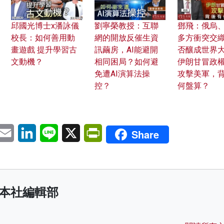
邱國光博士x潘詠儀
劉寧榮教授：互聯
鄧飛：俄烏
校長：如何善用動
網的開放反催生資
多方衝突交
畫遊戲 提升學習古
訊繭房，AI能避開
否釀成世界
文動機？
相同困局？如何避
伊朗甘冒政
免遭AI演算法操
攻擊美軍，
控？
何盤算？
pp
eChat
Email
LinkedIn
Line
X
PrintFriendly
Share
本社編輯部