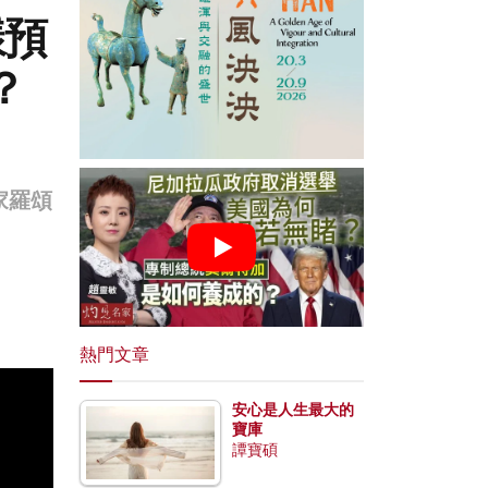
樣預
？
家羅頌
熱門文章
安心是人生最大的
寶庫
譚寶碩