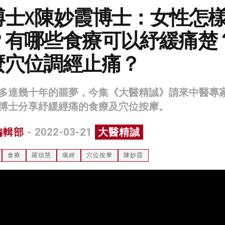
博士X陳妙霞博士：女性怎
？有哪些食療可以紓緩痛楚
麼穴位調經止痛？
多達幾十年的噩夢，今集《大醫精誠》請來中醫專
博士分享紓緩經痛的食療及穴位按摩。
編輯部
- 2022-03-21
大醫精誠
食療
羅頌慧
痛經
穴位按摩
陳妙霞