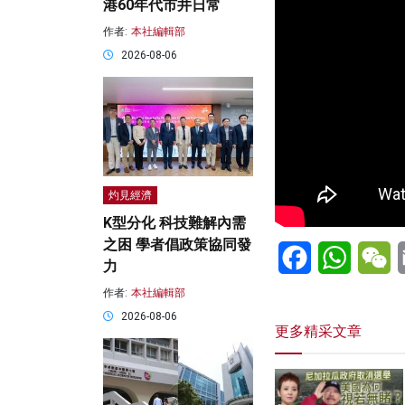
港60年代市井日常
作者:
本社編輯部
2026-08-06
灼見經濟
K型分化 科技難解內需
之困 學者倡政策協同發
Facebook
WhatsA
W
力
作者:
本社編輯部
2026-08-06
更多精采文章