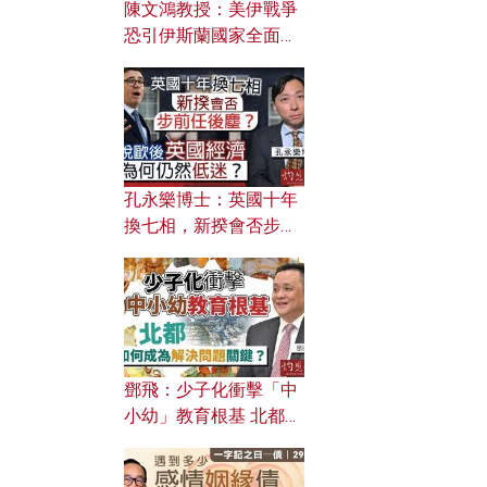
陳文鴻教授：美伊戰爭
恐引伊斯蘭國家全面反
撲？ 俄羅斯欲聯合伊朗
對付北約美國？
孔永樂博士：英國十年
換七相，新揆會否步前
任後塵？脫歐後英國經
濟為何仍然低迷？
鄧飛：少子化衝擊「中
小幼」教育根基 北都如
何成為解決問題關鍵？