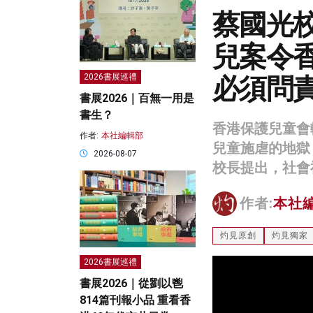
蔡國光校
兒案令
必須問
2026書展巡禮
書展2026｜百無一用是
書生？
香港保護兒童會
作者:
本社編輯部
兒童施虐的地獄
2026-08-07
校長提出，社會
作者:
本社
灼見原創
灼見獨家
2026書展巡禮
書展2026｜從劉以鬯
814篇刊報小品 重看香