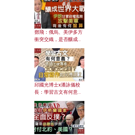
何避免遭AI演算法操
控？
鄧飛：俄烏、美伊多方
衝突交織，是否釀成世
界大戰？ 伊朗甘冒政權
風險攻擊美軍，背後有
何盤算？
邱國光博士x潘詠儀校
長：學習古文有何意
義？ 粵語怎樣傳承文言
文之美？ 日常寫作如何
應用？