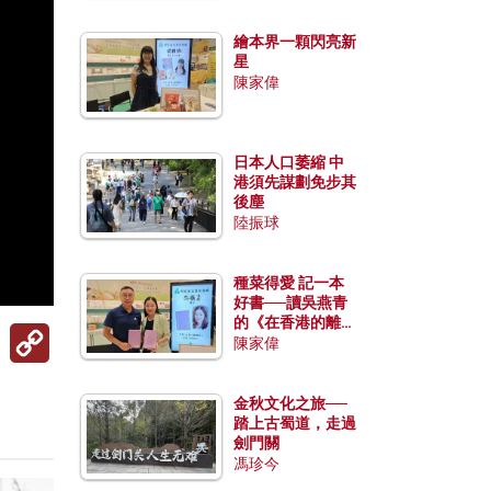
繪本界一顆閃亮新
星
陳家偉
日本人口萎縮 中
港須先謀劃免步其
後塵
陸振球
種菜得愛 記一本
好書──讀吳燕青
的《在香港的離島
Copy
種菜》
陳家偉
Link
金秋文化之旅──
踏上古蜀道，走過
劍門關
馮珍今