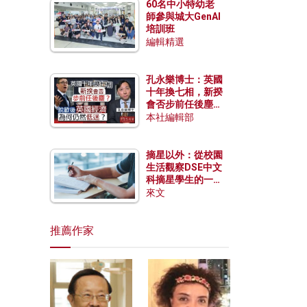
60名中小特幼老
師參與城大GenAI
培訓班
編輯精選
孔永樂博士：英國
十年換七相，新揆
會否步前任後塵？
脫歐後英國經濟為
本社編輯部
何仍然低迷？
摘星以外：從校園
生活觀察DSE中文
科摘星學生的一點
特質
來文
推薦作家