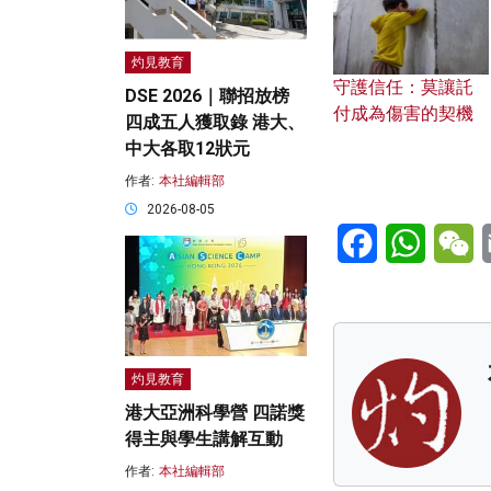
灼見教育
守護信任：莫讓託
DSE 2026｜聯招放榜
付成為傷害的契機
四成五人獲取錄 港大、
中大各取12狀元
作者:
本社編輯部
2026-08-05
Facebook
WhatsA
W
灼見教育
港大亞洲科學營 四諾獎
得主與學生講解互動
作者:
本社編輯部