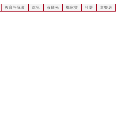
教育評議會
虐兒
蔡國光
鄭家寶
社署
童樂居