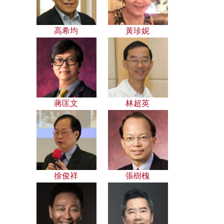
高希均
黃珍妮
蔣匡文
林超英
徐俊祥
張樹槐