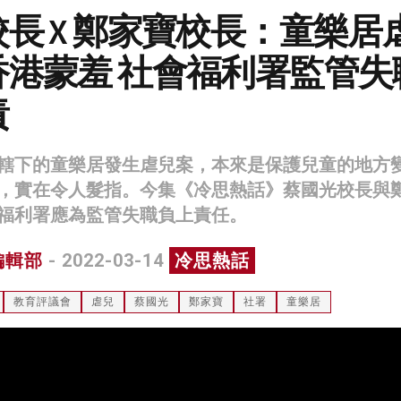
長 X 鄭家寶校長：童樂居
香港蒙羞 社會福利署監管失
責
轄下的童樂居發生虐兒案，本來是保護兒童的地方
，實在令人髮指。今集《冷思熱話》蔡國光校長與
福利署應為監管失職負上責任。
編輯部
- 2022-03-14
冷思熱話
教育評議會
虐兒
蔡國光
鄭家寶
社署
童樂居