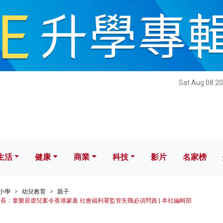
健康
商業
科技
影片
名家榜
Sat Aug 08 20
生活
健康
商業
科技
影片
名家榜
小學
幼兒教育
親子
校長：童樂居虐兒案令香港蒙羞 社會福利署監管失職必須問責 | 本社編輯部