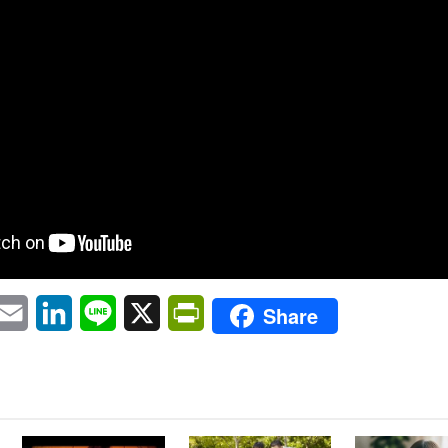
pp
eChat
Email
LinkedIn
Line
X
PrintFriendly
Share