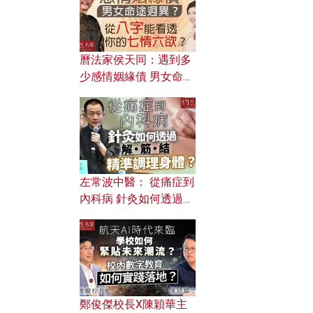
曆法家侯天同：遇到多
少感情姻緣債 男女命途
迥異？ 從八字能看透你
的七情六欲？
左常波中醫： 從痛症到
內科病 針灸如何透過解
筋結 精準調理身體？
鄭俊傑校長X陳穎華主