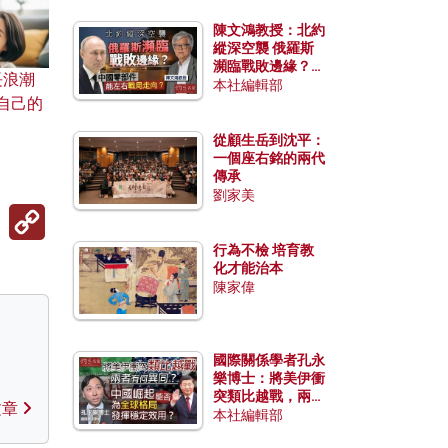
陳文鴻教授：北約
縱深空襲 俄羅斯
瀕臨戰敗邊緣？中
長浪潮
國零部件能左右戰
本社編輯部
自己的
局走向？
從顧生岳到沈平：
一個座右銘的兩代
傳承
劉家美
Copy
Link
行為不檢 培育教
化才能治本
陳家偉
國際關係學者孔永
樂博士：將美伊衝
突類比越戰，兩者
文章
有何異同？中國崛
本社編輯部
起能否為全球格局