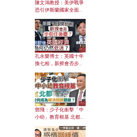
陳文鴻教授：美伊戰爭
恐引伊斯蘭國家全面反
撲？ 俄羅斯欲聯合伊朗
對付北約美國？
孔永樂博士：英國十年
換七相，新揆會否步前
任後塵？脫歐後英國經
濟為何仍然低迷？
鄧飛：少子化衝擊「中
小幼」教育根基 北都如
何成為解決問題關鍵？