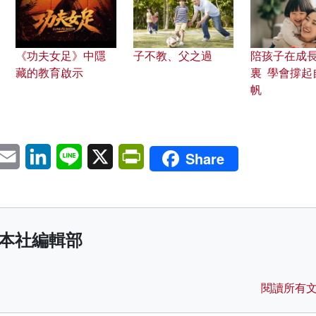
《功夫女足》中隱
子不教、父之過
陪孩子在成
藏的教育啟示
裏 學會撐起
帆
pp
eChat
Email
LinkedIn
Line
X
PrintFriendly
Share
本社編輯部
閱讀所有