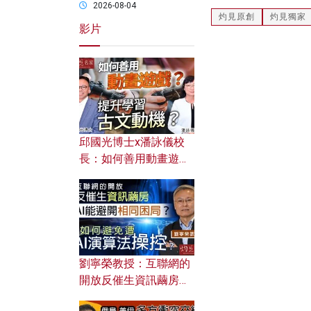
2026-08-04
灼見原創
灼見獨家
影片
邱國光博士x潘詠儀校
長：如何善用動畫遊戲
提升學習古文動機？
劉寧榮教授：互聯網的
開放反催生資訊繭房，
AI能避開相同困局？如