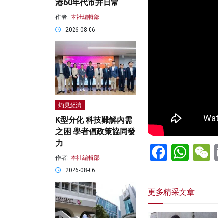
港60年代市井日常
作者:
本社編輯部
2026-08-06
灼見經濟
K型分化 科技難解內需
之困 學者倡政策協同發
力
Facebook
WhatsA
W
作者:
本社編輯部
2026-08-06
更多精采文章