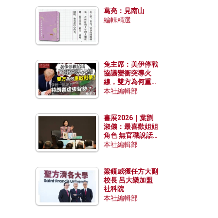
發揮穩定效用？
葛亮：見南山
編輯精選
兔主席：美伊停戰
協議變衝突導火
線，雙方為何重啟
戰爭？伊朗一早洞
本社編輯部
悉特朗普虛張聲
勢？
書展2026｜葉劉
淑儀：最喜歡姐姐
角色 無官職說話
包袱少
本社編輯部
梁鏡威獲任方大副
校長 呂大樂加盟
社科院
本社編輯部