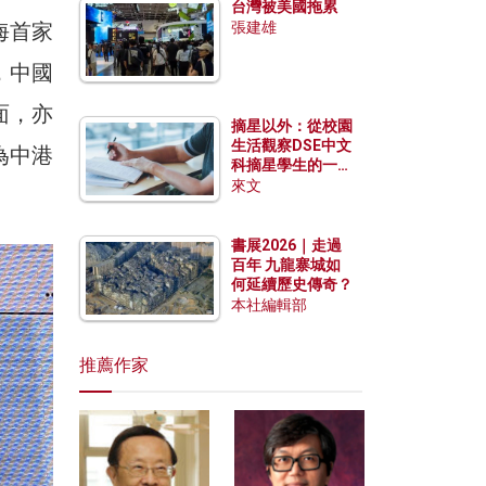
台灣被美國拖累
海首家
張建雄
，中國
面，亦
摘星以外：從校園
生活觀察DSE中文
為中港
科摘星學生的一點
特質
來文
書展2026｜走過
百年 九龍寨城如
何延續歷史傳奇？
本社編輯部
推薦作家