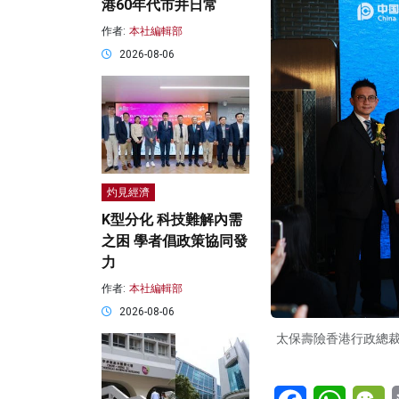
港60年代市井日常
作者:
本社編輯部
2026-08-06
灼見經濟
K型分化 科技難解內需
之困 學者倡政策協同發
力
作者:
本社編輯部
2026-08-06
太保壽險香港行政總
Facebook
WhatsA
W