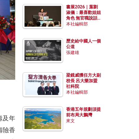
勢？
書展2026｜葉劉
淑儀：最喜歡姐姐
角色 無官職說話
包袱少
本社編輯部
歷史給中國人一個
公道
張建雄
梁鏡威獲任方大副
校長 呂大樂加盟
社科院
本社編輯部
香港五年規劃須提
前布局大鵬灣
壽及年
來文
壽險香