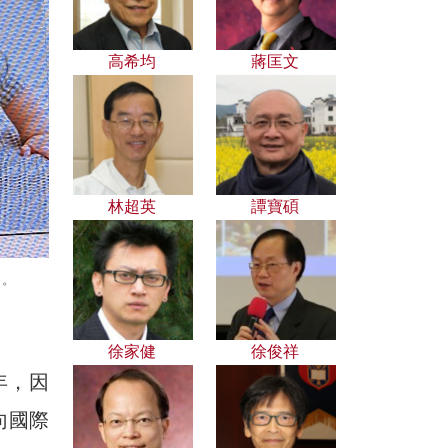
高希均
蔣匡文
林超英
譚寶碩
」。
徐家健
徐俊祥
年，因
向國際