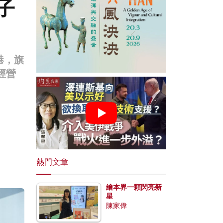
子
港，旗
經營
熱門文章
繪本界一顆閃亮新
星
陳家偉