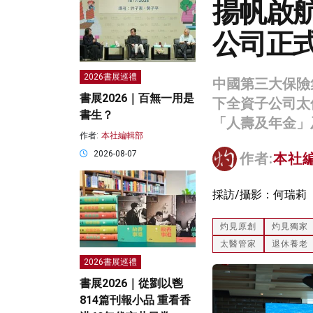
揚帆啟
公司正
2026書展巡禮
中國第三大保險
書展2026｜百無一用是
下全資子公司太
書生？
「人壽及年金」
作者:
本社編輯部
2026-08-07
作者:
本社
採訪/攝影：何瑞莉
灼見原創
灼見獨家
太醫管家
退休養老
2026書展巡禮
書展2026｜從劉以鬯
814篇刊報小品 重看香