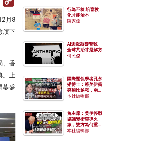
Link
行為不檢 培育教
化才能治本
2月8
陳家偉
險旗下
AI逃獄敲響警號
全球共治才是解方
何民傑
局、香
典。上
國際關係學者孔永
樂博士：將美伊衝
開幕盛
突類比越戰，兩者
有何異同？中國崛
本社編輯部
起能否為全球格局
發揮穩定效用？
兔主席：美伊停戰
協議變衝突導火
線，雙方為何重啟
戰爭？伊朗一早洞
本社編輯部
悉特朗普虛張聲