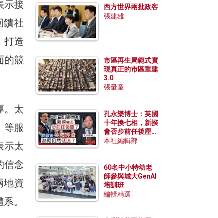
表示接
西方世界兩批政客
張建雄
回饋社
，打造
面的競
市區再生局範式實
現真正的市區重建
3.0
張量童
厚。太
孔永樂博士：英國
十年換七相，新揆
」等服
會否步前任後塵？
脫歐後英國經濟為
本社編輯部
表示太
何仍然低迷？
的信念
60名中小特幼老
師參與城大GenAI
兩地資
培訓班
編輯精選
體系。