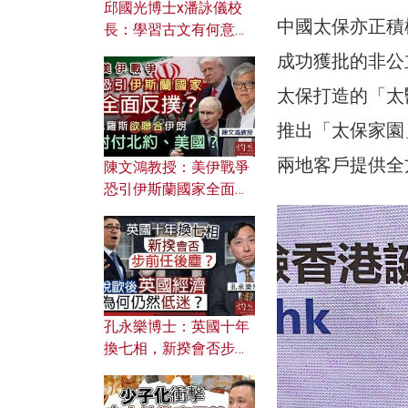
邱國光博士x潘詠儀校
中國太保亦正積
長：學習古文有何意
義？ 粵語怎樣傳承文言
成功獲批的非公
文之美？ 日常寫作如何
太保打造的「太
應用？
推出「太保家園
兩地客戶提供全
陳文鴻教授：美伊戰爭
恐引伊斯蘭國家全面反
撲？ 俄羅斯欲聯合伊朗
對付北約美國？
孔永樂博士：英國十年
換七相，新揆會否步前
任後塵？脫歐後英國經
濟為何仍然低迷？