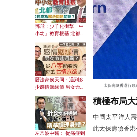
鄧飛：少子化衝擊「中
小幼」教育根基 北都如
何成為解決問題關鍵？
曆法家侯天同：遇到多
太保壽險香港行政
少感情姻緣債 男女命途
迥異？ 從八字能看透你
積極布局大
的七情六欲？
中國太平洋人壽
此太保壽險香港
左常波中醫： 從痛症到