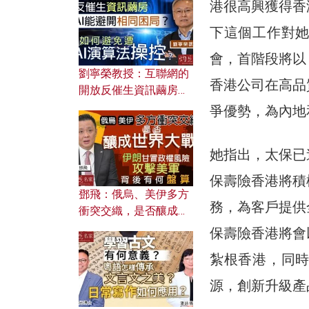
港很高興獲得香
下這個工作對
會，首階段將以
劉寧榮教授：互聯網的
香港公司在高品
開放反催生資訊繭房，
AI能避開相同困局？如
爭優勢，為內地
何避免遭AI演算法操
控？
她指出，太保已
保壽險香港將積
鄧飛：俄烏、美伊多方
務，為客戶提供
衝突交織，是否釀成世
界大戰？ 伊朗甘冒政權
保壽險香港將會
風險攻擊美軍，背後有
紮根香港，同
何盤算？
源，創新升級產