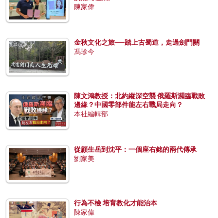
陳家偉
金秋文化之旅──踏上古蜀道，走過劍門關
馮珍今
陳文鴻教授：北約縱深空襲 俄羅斯瀕臨戰敗
邊緣？中國零部件能左右戰局走向？
本社編輯部
從顧生岳到沈平：一個座右銘的兩代傳承
劉家美
行為不檢 培育教化才能治本
陳家偉