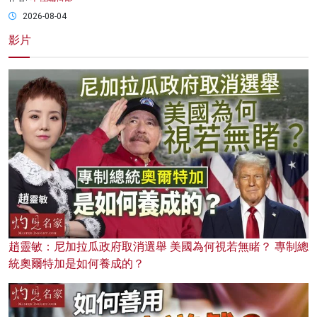
2026-08-04
影片
趙靈敏：尼加拉瓜政府取消選舉 美國為何視若無睹？ 專制總
統奧爾特加是如何養成的？