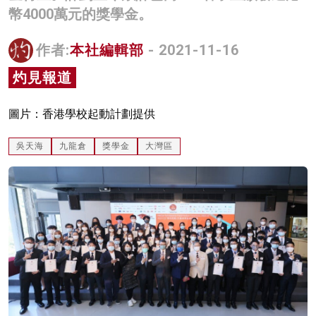
幣4000萬元的獎學金。
名家榜
灼見活動
作者:
本社編輯部
- 2021-11-16
灼見報道
關於我們
圖片：香港學校起動計劃提供
吳天海
九龍倉
獎學金
大灣區