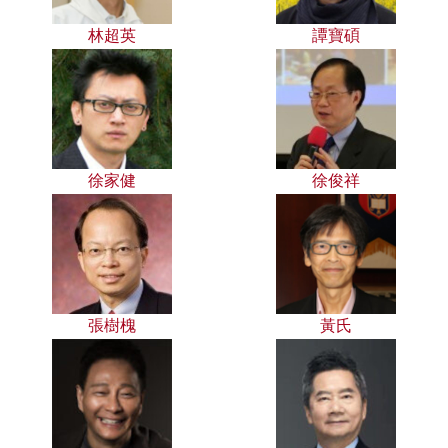
林超英
譚寶碩
徐家健
徐俊祥
張樹槐
黃氏