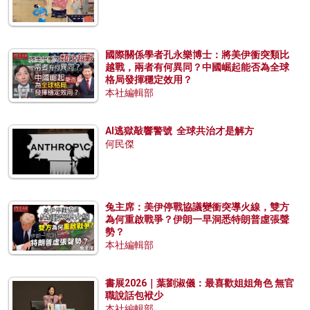
國際關係學者孔永樂博士：將美伊衝突類比
越戰，兩者有何異同？中國崛起能否為全球
格局發揮穩定效用？
本社編輯部
AI逃獄敲響警號 全球共治才是解方
何民傑
兔主席：美伊停戰協議變衝突導火線，雙方
為何重啟戰爭？伊朗一早洞悉特朗普虛張聲
勢？
本社編輯部
書展2026｜葉劉淑儀：最喜歡姐姐角色 無官
職說話包袱少
本社編輯部