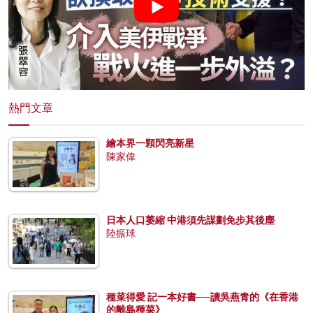
熱門文章
繪本界一顆閃亮新星
陳家偉
日本人口萎縮 中港須先謀劃免步其後塵
陸振球
種菜得愛 記一本好書──讀吳燕青的《在香港
的離島種菜》