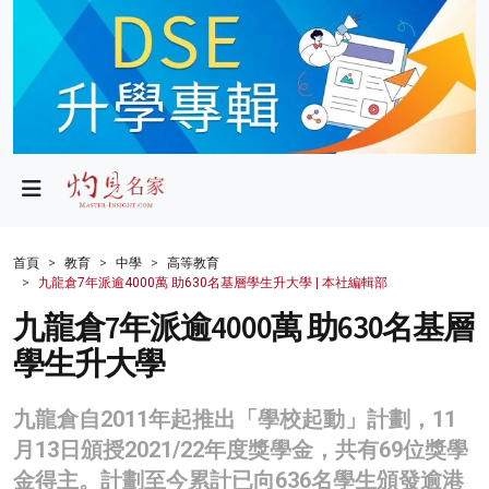
政局
教育
文化
財經
首頁
教育
中學
高等教育
九龍倉7年派逾4000萬 助630名基層學生升大學 | 本社編輯部
生活
九龍倉7年派逾4000萬 助630名基層
健康
學生升大學
商業
九龍倉自2011年起推出「學校起動」計劃，11
科技
月13日頒授2021/22年度獎學金，共有69位獎學
影片
金得主。計劃至今累計已向636名學生頒發逾港