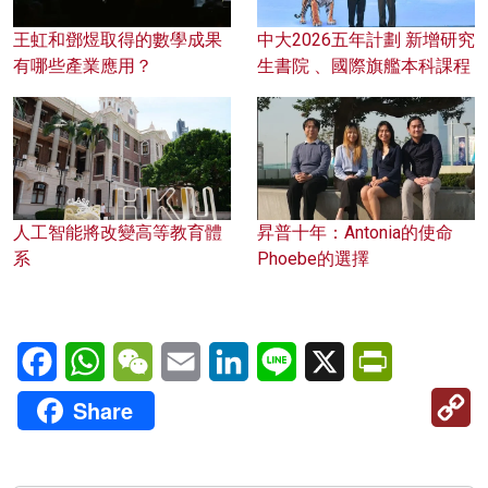
王虹和鄧煜取得的數學成果
中大2026五年計劃 新增研究
有哪些產業應用？
生書院 、國際旗艦本科課程
人工智能將改變高等教育體
昇普十年：Antonia的使命
系
Phoebe的選擇
Facebook
WhatsApp
WeChat
Email
LinkedIn
Line
X
PrintFriendl
C
Share
Li