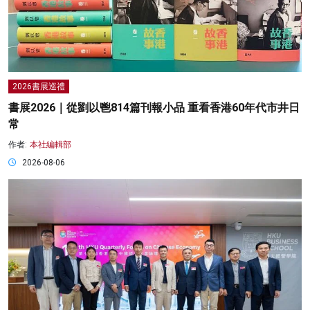
2026書展巡禮
書展2026｜從劉以鬯814篇刊報小品 重看香港60年代市井日
常
作者:
本社編輯部
2026-08-06