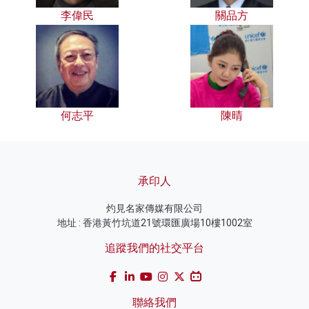
李偉民
關品方
何志平
陳晴
承印人
灼見名家傳媒有限公司
地址 : 香港黃竹坑道21號環匯廣場10樓1002室
追蹤我們的社交平台
聯絡我們