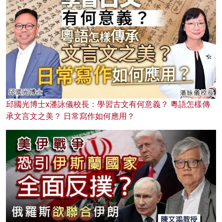
邱國光博士x潘詠儀校長：學習古文有何意義？ 粵語怎樣傳
承文言文之美？ 日常寫作如何應用？