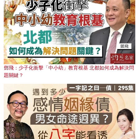
鄧飛：少子化衝擊「中小幼」教育根基 北都如何成為解決問
題關鍵？