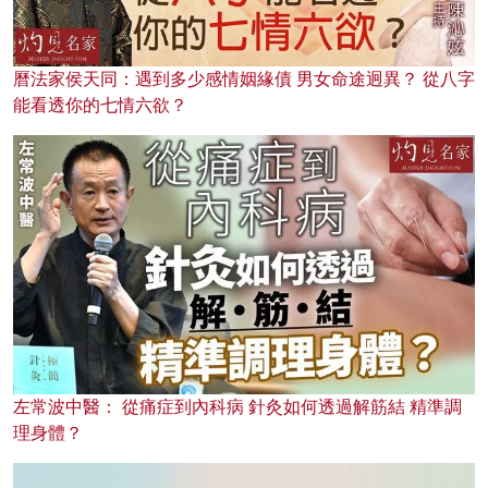
曆法家侯天同：遇到多少感情姻緣債 男女命途迥異？ 從八字
能看透你的七情六欲？
左常波中醫： 從痛症到內科病 針灸如何透過解筋結 精準調
理身體？