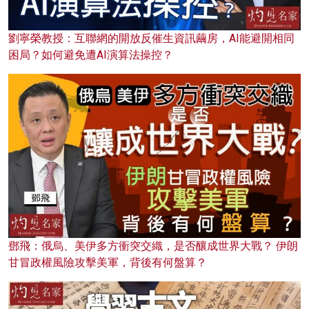
劉寧榮教授：互聯網的開放反催生資訊繭房，AI能避開相同
困局？如何避免遭AI演算法操控？
鄧飛：俄烏、美伊多方衝突交織，是否釀成世界大戰？ 伊朗
甘冒政權風險攻擊美軍，背後有何盤算？