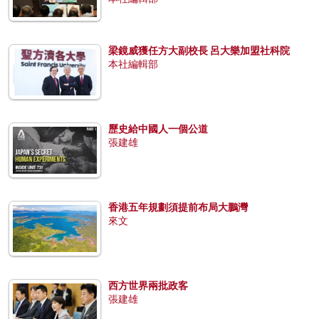
梁鏡威獲任方大副校長 呂大樂加盟社科院
本社編輯部
歷史給中國人一個公道
張建雄
香港五年規劃須提前布局大鵬灣
來文
西方世界兩批政客
張建雄