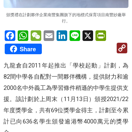
頒獎禮在計劃夥伴企業南豐集團旗下的地標式保育項目南豐紗廠舉
行。
Facebook
WhatsApp
WeChat
Email
LinkedIn
Line
X
PrintFriendl
C
Share
Li
九龍倉自2011年起推出「學校起動」計劃，為
82間中學各自配對一間夥伴機構，提供財力和逾
2000名中外義工為學習條件稍遜的中學生提供支
援。該計劃於上周末（11月13日）頒授2021/22
年度獎學金，共有69位獎學金得主，計劃至今累
計已向636名學生頒發逾港幣4000萬元的獎學