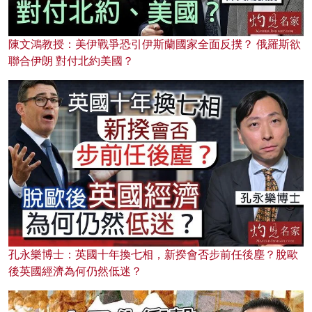
陳文鴻教授：美伊戰爭恐引伊斯蘭國家全面反撲？ 俄羅斯欲
聯合伊朗 對付北約美國？
孔永樂博士：英國十年換七相，新揆會否步前任後塵？脫歐
後英國經濟為何仍然低迷？