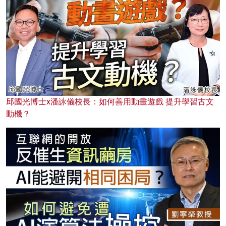
邱國光博士x潘詠儀校長：如何善用動畫遊戲 提升學習古文
動機？