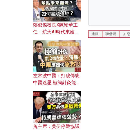
鄭俊傑校長X陳穎華主
任：航天AI時代來臨 學
通脹
聯儲局
加
校如何緊貼未來潮流？
校內數字教育如何實踐
落地？
左常波中醫：打破傳統
中醫迷思 極簡針灸能治
頭暈、胃脹？中風應如
何急救？
兔主席：美伊停戰協議