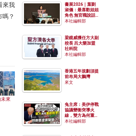
看來我
書展2026｜葉劉
淑儀：最喜歡姐姐
市嗎？
角色 無官職說話
包袱少
本社編輯部
梁鏡威獲任方大副
校長 呂大樂加盟
社科院
本社編輯部
香港五年規劃須提
前布局大鵬灣
來文
的未來
兔主席：美伊停戰
協議變衝突導火
線，雙方為何重啟
戰爭？伊朗一早洞
本社編輯部
悉特朗普虛張聲
勢？