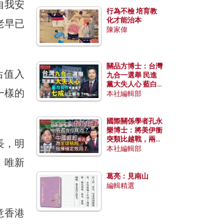
自我安
行為不檢 培育教
化才能治本
老早已
陳家偉
關品方博士：台灣
估值入
九合一選舉 民進
黨大失人心 藍白
一樣的
合作有望拿下七成
本社編輯部
以上縣市？
國際關係學者孔永
樂博士：將美伊衝
突類比越戰，兩者
長，明
有何異同？中國崛
本社編輯部
起能否為全球格局
，唯新
發揮穩定效用？
葛亮：見南山
編輯精選
意香港