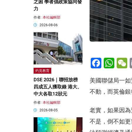
之困 學者倡政策協同發
力
作者:
本社編輯部
2026-08-06
Facebook
WhatsA
W
灼見教育
美國聯儲局一如
DSE 2026｜聯招放榜
四成五人獲取錄 港大、
不動，而英倫銀
中大各取12狀元
作者:
本社編輯部
老實，如果因為
2026-08-05
不是，倒不如更