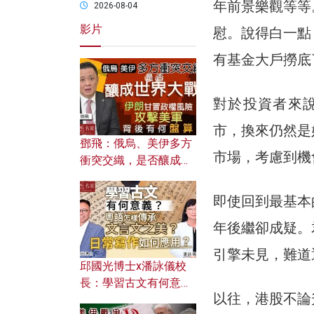
年前景樂觀等等
2026-08-04
影片
慰。說得白一點
有基金大戶撈底
對於投資者來
市，換來仍然是
鄧飛：俄烏、美伊多方
市場，考慮到機
衝突交織，是否釀成世
界大戰？ 伊朗甘冒政權
風險攻擊美軍，背後有
即使回到最基本
何盤算？
年後繼卻成疑。
引擎未見，難道
邱國光博士x潘詠儀校
長：學習古文有何意
以往，港股不論
義？ 粵語怎樣傳承文言