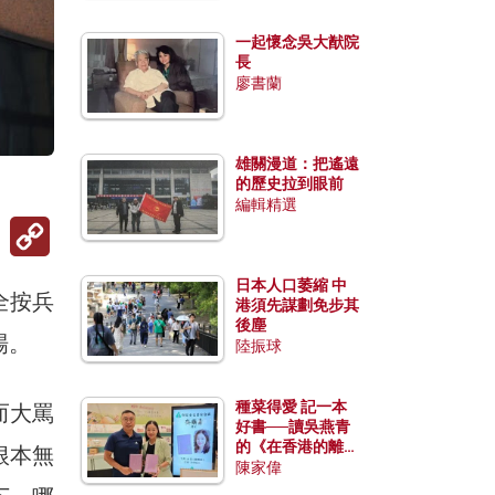
一起懷念吳大猷院
長
廖書蘭
雄關漫道：把遙遠
的歷史拉到眼前
編輯精選
Copy
Link
日本人口萎縮 中
全按兵
港須先謀劃免步其
後塵
場。
陸振球
種菜得愛 記一本
而大罵
好書──讀吳燕青
的《在香港的離島
根本無
種菜》
陳家偉