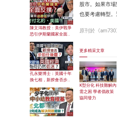
文之美？ 日常寫作如何
股市。如果市場
應用？
也要考慮轉型。
陳文鴻教授：美伊戰爭
原刊於《am7
恐引伊斯蘭國家全面反
撲？ 俄羅斯欲聯合伊朗
對付北約美國？
更多精采文章
孔永樂博士：英國十年
換七相，新揆會否步前
K型分化 科技難解內
任後塵？脫歐後英國經
需之困 學者倡政策
濟為何仍然低迷？
協同發力