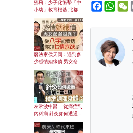
鄧飛：少子化衝擊「中
Facebook
WhatsA
W
小幼」教育根基 北都如
何成為解決問題關鍵？
曆法家侯天同：遇到多
少感情姻緣債 男女命途
迥異？ 從八字能看透你
的七情六欲？
左常波中醫： 從痛症到
內科病 針灸如何透過解
筋結 精準調理身體？