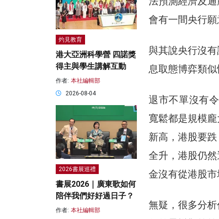
法預測經濟及通
會有一間央行願
灼見教育
與其說央行沒有
港大亞洲科學營 四諾獎
得主與學生講解互動
息取態博弈類似
作者:
本社編輯部
2026-08-04
退市不單沒有令
寬鬆都是規模龐
新高，港股要跌
全升，港股仍然
2026書展巡禮
金沒有從港股市
書展2026｜廣東歌如何
陪伴我們好好過日子？
無疑，很多分析
作者:
本社編輯部