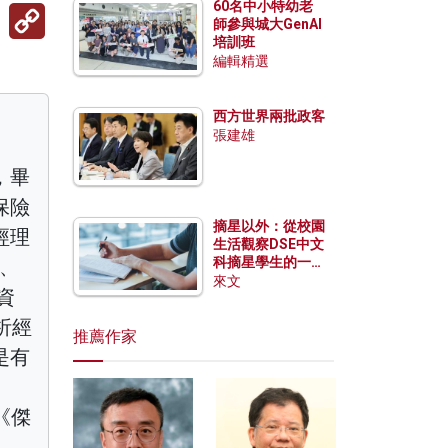
60名中小特幼老
Copy
師參與城大GenAI
Link
培訓班
編輯精選
西方世界兩批政客
張建雄
，畢
保險
摘星以外：從校園
經理
生活觀察DSE中文
科摘星學生的一點
事、
特質
來文
資
析經
推薦作家
是有
《傑
、