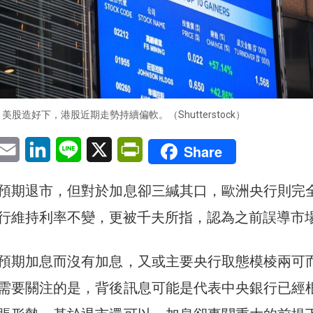
美股造好下，港股近期走勢持續偏軟。（Shutterstock）
pp
eChat
Email
LinkedIn
Line
X
PrintFriendly
Share
預期退市，但對於加息卻三緘其口，歐洲央行則完
行維持利率不變，更被千夫所指，認為之前誤導市
預期加息而沒有加息，又或主要央行取態模棱兩可
需要關注的是，背後訊息可能是代表中央銀行已經