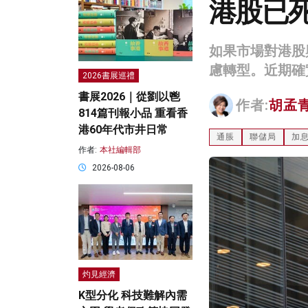
港股已
如果市場對港股
慮轉型。近期確
2026書展巡禮
書展2026｜從劉以鬯
作者:
胡孟
814篇刊報小品 重看香
港60年代市井日常
通脹
聯儲局
加
作者:
本社編輯部
2026-08-06
灼見經濟
K型分化 科技難解內需