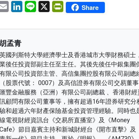
pp
eChat
Email
LinkedIn
Line
X
PrintFriendly
Share
胡孟青
英國列斯特大學經濟學士及香港城市大學財務碩士
業後任投資部副主任至主任。其後先後任中銀集團
有限公司投資部主管、高信集團控股有限公司副總
（股票代號： 0007）及高信證券有限公司交易董
滙豐金融服務（亞洲）有限公司副總裁 、香港財經
訊顧問有限公司董事等，擁有超過16年證券研究分
驗和超過六年財產保險基金投資管理經驗。同時也
線電視財經資訊台《交易所直播室》及《Money
Cafe》節目嘉賓主持和新城財經台《開市直擊》及
青新一代》節目主持，更於《明報》、《AM730》