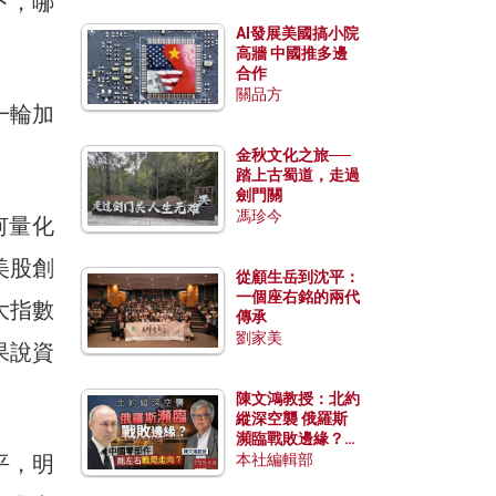
下，哪
AI發展美國搞小院
高牆 中國推多邊
合作
關品方
一輪加
金秋文化之旅──
踏上古蜀道，走過
劍門關
馮珍今
何量化
美股創
從顧生岳到沈平：
一個座右銘的兩代
大指數
傳承
劉家美
果說資
陳文鴻教授：北約
縱深空襲 俄羅斯
瀕臨戰敗邊緣？中
國零部件能左右戰
平，明
本社編輯部
局走向？