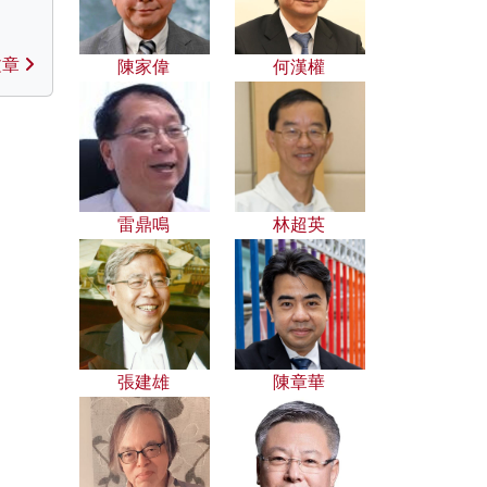
文章
陳家偉
何漢權
雷鼎鳴
林超英
張建雄
陳章華