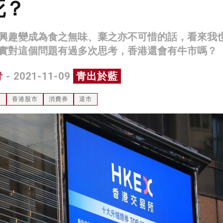
死？
興趣變成為食之無味、棄之亦不可惜的話，看來我
實對這個問題有過多次思考，香港還會有牛市嗎？
青
- 2021-11-09
青出於藍
息
香港股市
消費券
退市