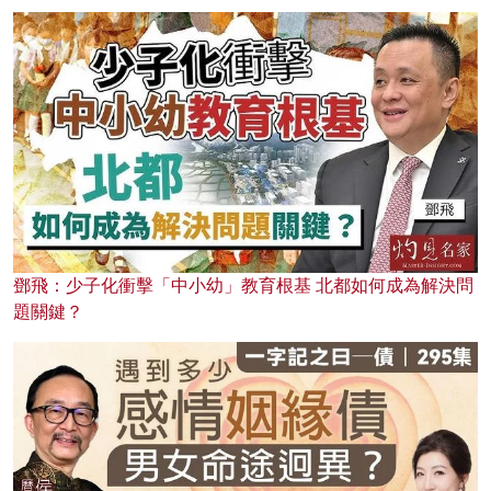
鄧飛：少子化衝擊「中小幼」教育根基 北都如何成為解決問
題關鍵？