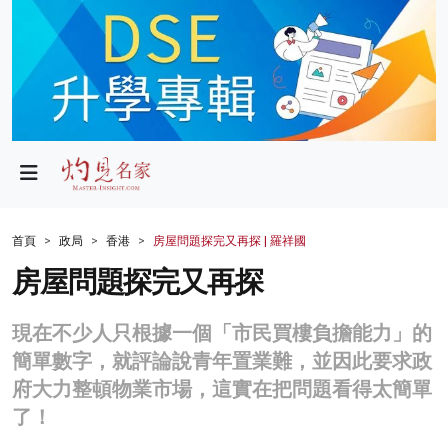
政局
教育
文化
財經
首頁
政局
香港
房屋問題探完又再探 | 羅祥國
生活
房屋問題探完又再探
健康
現在不少人只根據一個「市民買樓負擔能力」的
商業
簡單數字，就評論說青年置業難，並因此要求政
府大力整頓物業市場，這實在把問題看得太簡單
科技
了！
影片