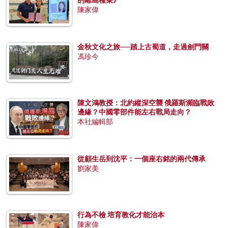
的離島種菜》
陳家偉
金秋文化之旅──踏上古蜀道，走過劍門關
馮珍今
陳文鴻教授：北約縱深空襲 俄羅斯瀕臨戰敗
邊緣？中國零部件能左右戰局走向？
本社編輯部
從顧生岳到沈平：一個座右銘的兩代傳承
劉家美
行為不檢 培育教化才能治本
陳家偉