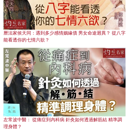
曆法家侯天同：遇到多少感情姻緣債 男女命途迥異？ 從八字
能看透你的七情六欲？
左常波中醫： 從痛症到內科病 針灸如何透過解筋結 精準調
理身體？