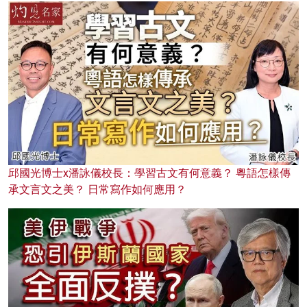
邱國光博士x潘詠儀校長：學習古文有何意義？ 粵語怎樣傳
承文言文之美？ 日常寫作如何應用？