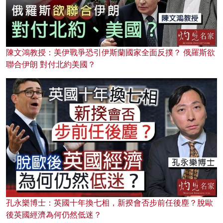
陳文鴻教授：美伊戰爭恐引伊斯蘭國家全面反撲？ 俄羅斯欲
聯合伊朗 對付北約美國？
孔永樂博士：英國十年換七相，新揆會否步前任後塵？脫歐
後英國經濟為何仍然低迷？