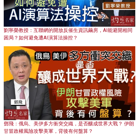
劉寧榮教授：互聯網的開放反催生資訊繭房，AI能避開相同
困局？如何避免遭AI演算法操控？
鄧飛：俄烏、美伊多方衝突交織，是否釀成世界大戰？ 伊朗
甘冒政權風險攻擊美軍，背後有何盤算？