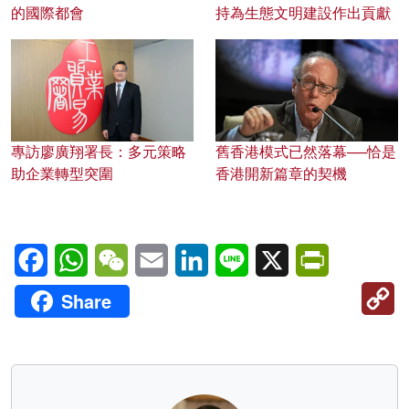
的國際都會
持為生態文明建設作出貢獻
專訪廖廣翔署長：多元策略
舊香港模式已然落幕──恰是
助企業轉型突圍
香港開新篇章的契機
Facebook
WhatsApp
WeChat
Email
LinkedIn
Line
X
PrintFriendl
C
Share
Li