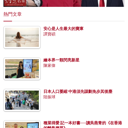
熱門文章
安心是人生最大的寶庫
譚寶碩
繪本界一顆閃亮新星
陳家偉
日本人口萎縮 中港須先謀劃免步其後塵
陸振球
種菜得愛 記一本好書──讀吳燕青的《在香港