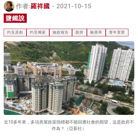
作者:
羅祥國
- 2021-10-15
名家榜
鹽鐵說
灼見活動
灼見原創
灼見獨家
施政報告
劏房
駱惠寧
青年置業
關於我們
近10多年來，多項房屋政策指標都不能回應社會的期望，這是政府不
作為？（亞新社）