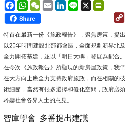
Facebook
WhatsApp
WeChat
Email
LinkedIn
Line
X
PrintFriendl
C
Share
Li
特首在最新一份《施政報告》，聚焦房策，提出
以20年時間建設北部都會區，全面規劃新界北及
全力開拓基建，並以「明日大嶼」發展為配合。
在今次《施政報告》所顯現的新房屋政策，我們
在大方向上應全力支持政府施政，而在相關的技
術細節，當然有很多選擇和優化空間，政府必須
聆聽社會各界人士的意見。
智庫學會 多番提出建議