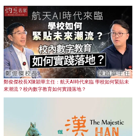
鄭俊傑校長X陳穎華主任：航天AI時代來臨 學校如何緊貼未
來潮流？校內數字教育如何實踐落地？