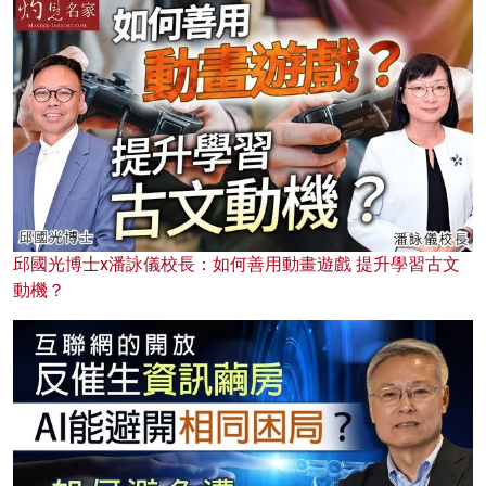
邱國光博士x潘詠儀校長：如何善用動畫遊戲 提升學習古文
動機？