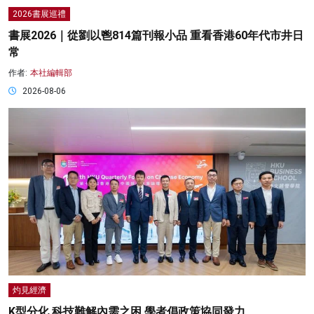
2026書展巡禮
書展2026｜從劉以鬯814篇刊報小品 重看香港60年代市井日
常
作者:
本社編輯部
2026-08-06
灼見經濟
K型分化 科技難解內需之困 學者倡政策協同發力