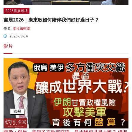
2026書展巡禮
書展2026｜廣東歌如何陪伴我們好好過日子？
作者:
本社編輯部
2026-08-04
影片
鄧飛：俄烏、美伊多方衝突交織，是否釀成世界大戰？ 伊朗