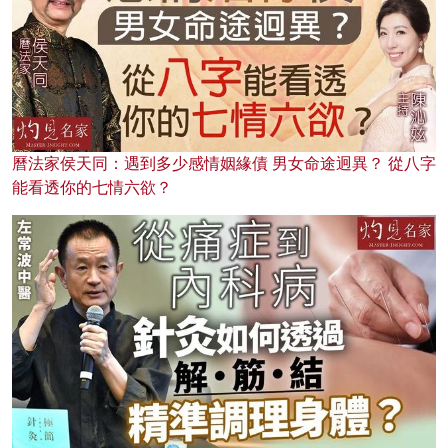
曆法家侯天同：遇到多少感情姻緣債 男女命途迥異？ 從八字
能看透你的七情六欲？