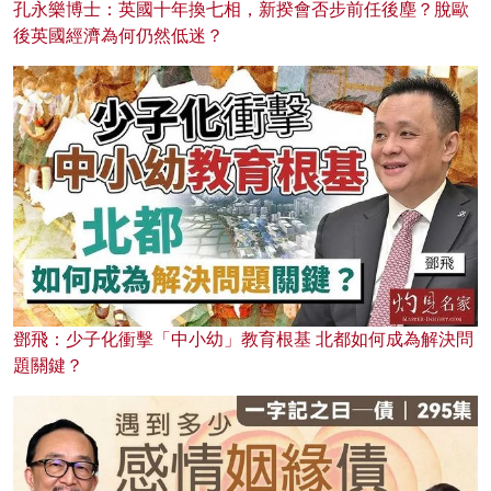
孔永樂博士：英國十年換七相，新揆會否步前任後塵？脫歐
後英國經濟為何仍然低迷？
鄧飛：少子化衝擊「中小幼」教育根基 北都如何成為解決問
題關鍵？