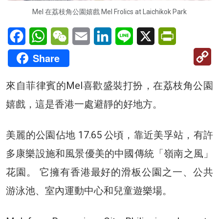
Mel 在荔枝角公園嬉戲 Mel Frolics at Laichikok Park
Facebook
WhatsApp
WeChat
Email
LinkedIn
Line
X
PrintFriendl
C
Share
Li
來自菲律賓的Mel喜歡盛裝打扮，在荔枝角公園
嬉戲，這是香港一處避靜的好地方。
美麗的公園佔地 17.65 公頃，靠近美孚站，有許
多康樂設施和風景優美的中國傳統「嶺南之風」
花園。 它擁有香港最好的滑板公園之一、公共
游泳池、室內運動中心和兒童遊樂場。