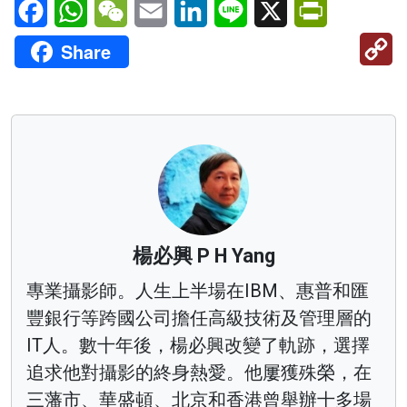
Facebook
WhatsApp
WeChat
Email
LinkedIn
Line
X
PrintFriendl
C
Share
Li
楊必興 P H Yang
專業攝影師。人生上半場在IBM、惠普和匯
豐銀行等跨國公司擔任高級技術及管理層的
IT人。數十年後，楊必興改變了軌跡，選擇
追求他對攝影的終身熱愛。他屢獲殊榮，在
三藩市、華盛頓、北京和香港曾舉辦十多場