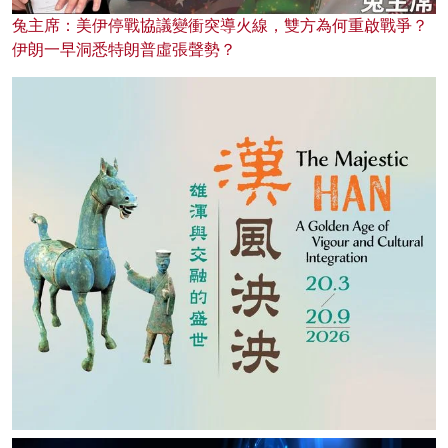
兔主席：美伊停戰協議變衝突導火線，雙方為何重啟戰爭？
伊朗一早洞悉特朗普虛張聲勢？