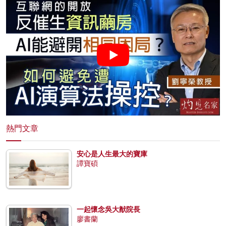
熱門文章
安心是人生最大的寶庫
譚寶碩
一起懷念吳大猷院長
廖書蘭