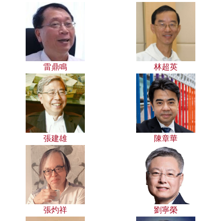
雷鼎鳴
林超英
張建雄
陳章華
張灼祥
劉寧榮