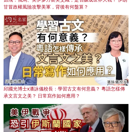
甘冒政權風險攻擊美軍，背後有何盤算？
邱國光博士x潘詠儀校長：學習古文有何意義？ 粵語怎樣傳
承文言文之美？ 日常寫作如何應用？