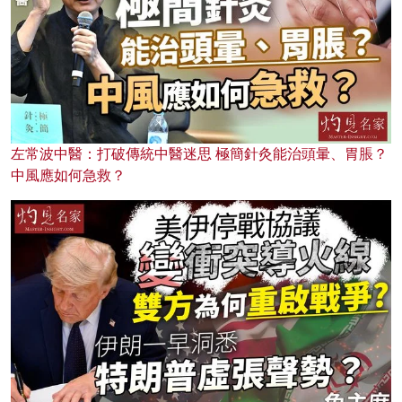
左常波中醫：打破傳統中醫迷思 極簡針灸能治頭暈、胃脹？
中風應如何急救？