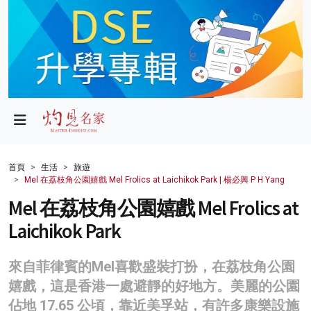
政局
教育
文化
財經
首頁
生活
旅遊
Mel 在荔枝角公園嬉戲 Mel Frolics at Laichikok Park | 楊必興 P H Yang
生活
Mel 在荔枝角公園嬉戲 Mel Frolics at
健康
Laichikok Park
商業
來自菲律賓的Mel喜歡盛裝打扮，在荔枝角公園
科技
嬉戲，這是香港一處避靜的好地方。美麗的公園
影片
佔地 17.65 公頃，靠近美孚站，有許多康樂設施