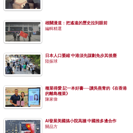
雄關漫道：把遙遠的歷史拉到眼前
編輯精選
日本人口萎縮 中港須先謀劃免步其後塵
陸振球
種菜得愛 記一本好書──讀吳燕青的《在香港
的離島種菜》
陳家偉
AI發展美國搞小院高牆 中國推多邊合作
關品方