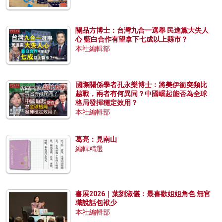
關品方博士：台灣九合一選舉 民進黨大失人
心 藍白合作有望拿下七成以上縣市？
本社編輯部
國際關係學者孔永樂博士：將美伊衝突類比
越戰，兩者有何異同？中國崛起能否為全球
格局發揮穩定效用？
本社編輯部
葛亮：見南山
編輯精選
書展2026｜葉劉淑儀：最喜歡姐姐角色 無官
職說話包袱少
本社編輯部