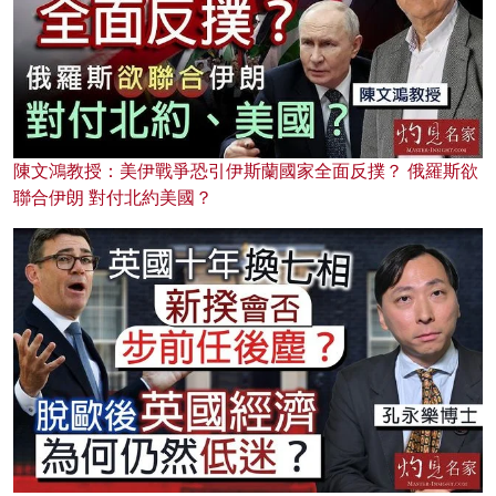
陳文鴻教授：美伊戰爭恐引伊斯蘭國家全面反撲？ 俄羅斯欲
聯合伊朗 對付北約美國？