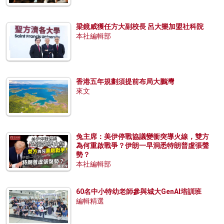
梁鏡威獲任方大副校長 呂大樂加盟社科院
本社編輯部
香港五年規劃須提前布局大鵬灣
來文
兔主席：美伊停戰協議變衝突導火線，雙方
為何重啟戰爭？伊朗一早洞悉特朗普虛張聲
勢？
本社編輯部
60名中小特幼老師參與城大GenAI培訓班
編輯精選