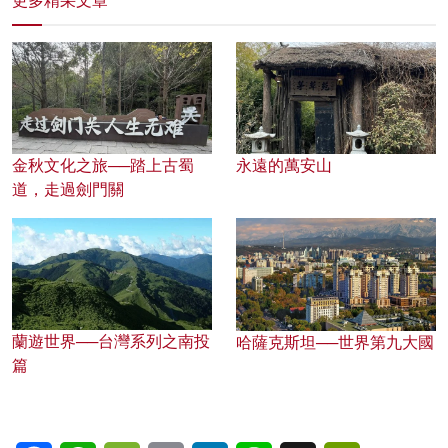
更多精采文章
金秋文化之旅──踏上古蜀
永遠的萬安山
道，走過劍門關
蘭遊世界──台灣系列之南投
哈薩克斯坦──世界第九大國
篇