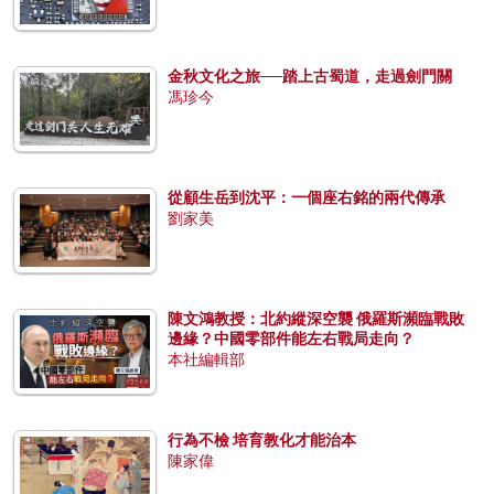
金秋文化之旅──踏上古蜀道，走過劍門關
馮珍今
從顧生岳到沈平：一個座右銘的兩代傳承
劉家美
陳文鴻教授：北約縱深空襲 俄羅斯瀕臨戰敗
邊緣？中國零部件能左右戰局走向？
本社編輯部
行為不檢 培育教化才能治本
陳家偉