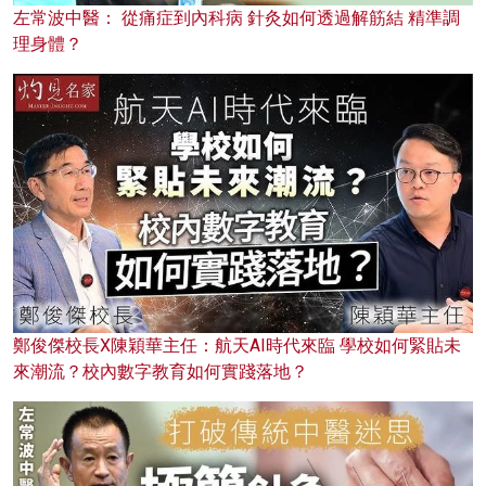
左常波中醫： 從痛症到內科病 針灸如何透過解筋結 精準調
理身體？
鄭俊傑校長X陳穎華主任：航天AI時代來臨 學校如何緊貼未
來潮流？校內數字教育如何實踐落地？