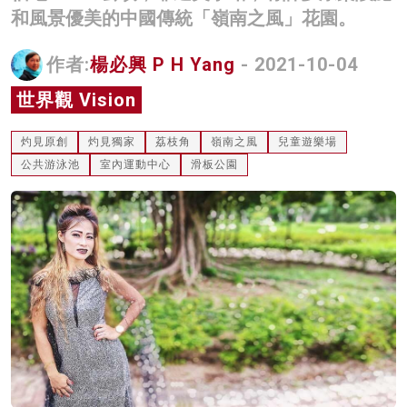
和風景優美的中國傳統「嶺南之風」花園。
名家榜
灼見活動
作者:
楊必興 P H Yang
- 2021-10-04
世界觀 Vision
關於我們
灼見原創
灼見獨家
荔枝角
嶺南之風
兒童遊樂場
公共游泳池
室內運動中心
滑板公園