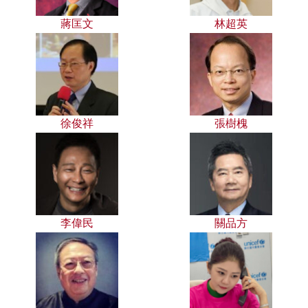
蔣匡文
林超英
徐俊祥
張樹槐
李偉民
關品方