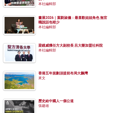
本社編輯部
書展2026｜葉劉淑儀：最喜歡姐姐角色 無官
職說話包袱少
本社編輯部
梁鏡威獲任方大副校長 呂大樂加盟社科院
本社編輯部
香港五年規劃須提前布局大鵬灣
來文
歷史給中國人一個公道
張建雄