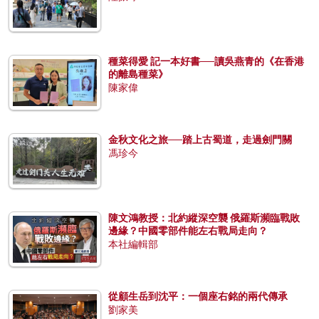
種菜得愛 記一本好書──讀吳燕青的《在香港
的離島種菜》
陳家偉
金秋文化之旅──踏上古蜀道，走過劍門關
馮珍今
陳文鴻教授：北約縱深空襲 俄羅斯瀕臨戰敗
邊緣？中國零部件能左右戰局走向？
本社編輯部
從顧生岳到沈平：一個座右銘的兩代傳承
劉家美