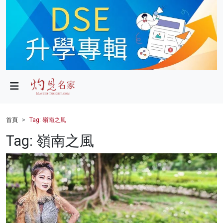
政局
教育
文化
財經
首頁
Tag: 嶺南之風
生活
Tag: 嶺南之風
健康
商業
科技
影片