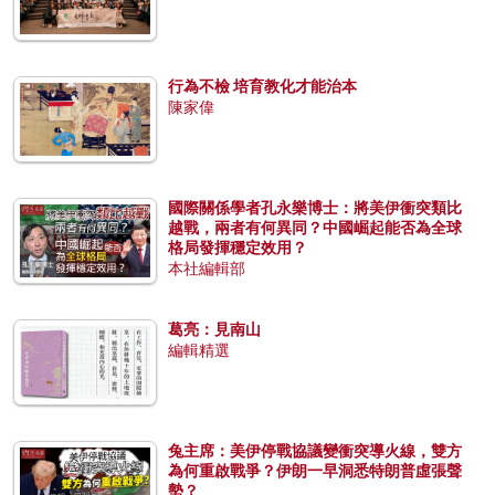
行為不檢 培育教化才能治本
陳家偉
國際關係學者孔永樂博士：將美伊衝突類比
越戰，兩者有何異同？中國崛起能否為全球
格局發揮穩定效用？
本社編輯部
葛亮：見南山
編輯精選
兔主席：美伊停戰協議變衝突導火線，雙方
為何重啟戰爭？伊朗一早洞悉特朗普虛張聲
勢？