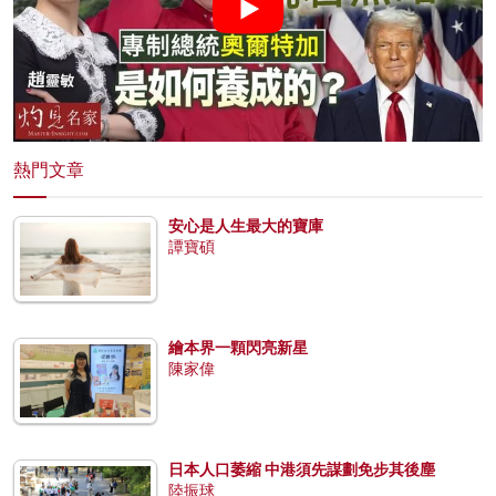
熱門文章
安心是人生最大的寶庫
譚寶碩
繪本界一顆閃亮新星
陳家偉
日本人口萎縮 中港須先謀劃免步其後塵
陸振球