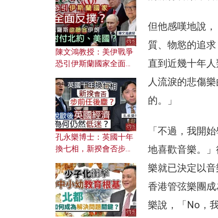
文之美？ 日常寫作如何
應用？
但他感嘆地說，
質、物慾的追求
陳文鴻教授：美伊戰爭
直到近幾十年人
恐引伊斯蘭國家全面反
撲？ 俄羅斯欲聯合伊朗
人流淚的悲傷樂
對付北約美國？
的。」
「不過，我開始
孔永樂博士：英國十年
地喜歡音樂。」
換七相，新揆會否步前
任後塵？脫歐後英國經
樂就已決定以音
濟為何仍然低迷？
香港管弦樂團成
樂說，「No，