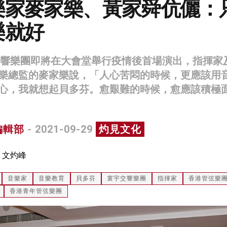
樂家麥家樂、黃家舜伉儷：
樂就好
宇交響樂團即將在大會堂舉行疫情後首場演出，指揮家
樂總監的麥家樂說，「人心苦悶的時候，更應該用
心，我就想起貝多芬。愈艱難的時候，愈應該積極
編輯部
- 2021-09-29
灼見文化
：文灼峰
音樂家
音樂教育
貝多芬
寰宇交響樂團
指揮家
香港管弦樂
香港青年管弦樂團