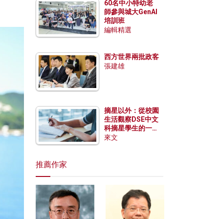
60名中小特幼老
師參與城大GenAI
培訓班
編輯精選
西方世界兩批政客
張建雄
摘星以外：從校園
生活觀察DSE中文
科摘星學生的一點
特質
來文
推薦作家