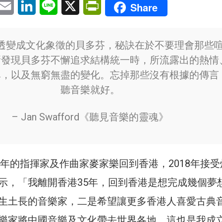
pp
eChat
Email
LinkedIn
Line
X
PrintFriendly
Share
透變成文化象徵的貝多芬，秘訣在於不要理會那些
新發現貝多芬不懈追求結構統一時，所流露出的熱情
異，以及無窮無盡的變化。忘掉那些沒有根據的傳言
聽音樂就好。
– Jan Swafford《聽見音樂的靈魂》
多年的指揮家及作曲家麥家樂回到香港，2018年接
示，「我離開香港35年，回到香港是想完成幾個夢
生土長的音樂家，二是希望讓更多香港人喜愛古典
樂家將中國音樂及文化帶去世界各地，這也是我成