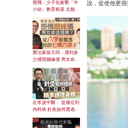
說，促使他更很
鄧飛：少子化衝擊「中
小幼」教育根基 北都如
何成為解決問題關鍵？
曆法家侯天同：遇到多
少感情姻緣債 男女命途
迥異？ 從八字能看透你
的七情六欲？
左常波中醫： 從痛症到
內科病 針灸如何透過解
筋結 精準調理身體？