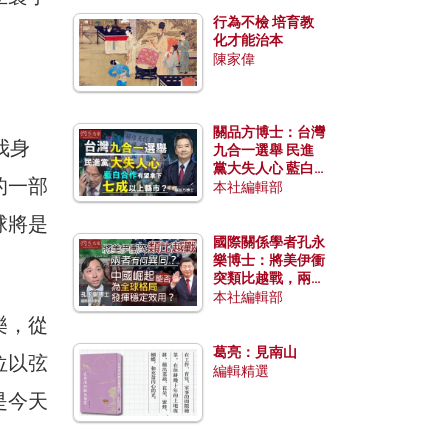
行為不檢 培育教
化才能治本
陳家偉
關品方博士：台灣
我身
九合一選舉 民進
黨大失人心 藍白
的一部
合作有望拿下七成
本社編輯部
以上縣市？
球將是
國際關係學者孔永
樂博士：將美伊衝
突類比越戰，兩者
有何異同？中國崛
本社編輯部
起能否為全球格局
樂，從
發揮穩定效用？
葛亮：見南山
位以弦
編輯精選
是今天