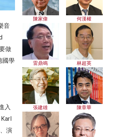
陳家偉
何漢權
樂音
d
心要做
德國學
雷鼎鳴
林超英
年進入
張建雄
陳章華
arl
揮、演