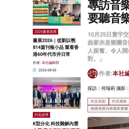
專訪音
要聽音
2026書展巡禮
10月25日寰
書展2026｜從劉以鬯
曲家亦是樂團音
814篇刊報小品 重看香
人振奮、令人開
港60年代市井日常
對。」
作者:
本社編輯部
2026-08-06
作者:
本社
採訪：何瑞莉 攝影
灼見原創
灼見獨家
俄國弗羅內斯國家樂團
灼見經濟
K型分化 科技難解內需