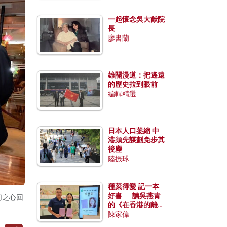
一起懷念吳大猷院
長
廖書蘭
雄關漫道：把遙遠
的歷史拉到眼前
編輯精選
日本人口萎縮 中
港須先謀劃免步其
後塵
陸振球
種菜得愛 記一本
好書──讀吳燕青
切之心回
的《在香港的離島
種菜》
陳家偉