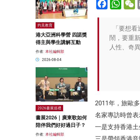
Facebook
WhatsA
W
灼見教育
「要想看
港大亞洲科學營 四諾獎
鬧，要重
得主與學生講解互動
人性、奇
作者:
本社編輯部
2026-08-04
2011年，旅歐
2026書展巡禮
名家專訪時曾表
書展2026｜廣東歌如何
陪伴我們好好過日子？
一是支持香港土
作者:
本社編輯部
三是帶領香港音