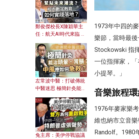
1973年中四
鄭俊傑校長X陳穎華主
任：航天AI時代來臨 學
樂節，當時最後一
校如何緊貼未來潮流？
校內數字教育如何實踐
Stockows
落地？
一位指揮家，「
小提琴。」
左常波中醫：打破傳統
中醫迷思 極簡針灸能治
音樂旅程環
頭暈、胃脹？中風應如
何急救？
1976年麥家樂考
維也納市立音樂學院主修
Randolf。
兔主席：美伊停戰協議