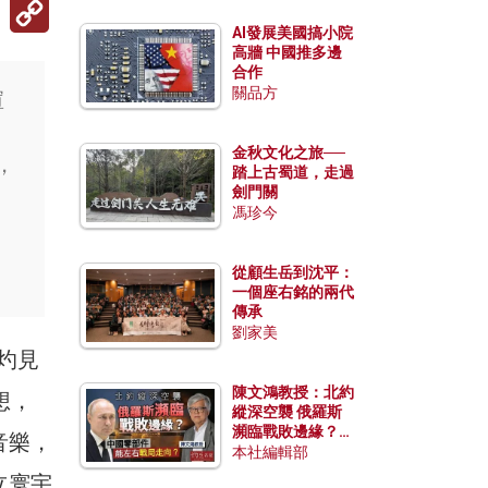
Copy
Link
AI發展美國搞小院
高牆 中國推多邊
合作
關品方
喧
、
金秋文化之旅──
，
踏上古蜀道，走過
劍門關
馮珍今
從顧生岳到沈平：
一個座右銘的兩代
傳承
劉家美
受灼見
陳文鴻教授：北約
想，
縱深空襲 俄羅斯
瀕臨戰敗邊緣？中
音樂，
國零部件能左右戰
本社編輯部
局走向？
立寰宇