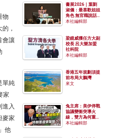
書展2026｜葉劉
淑儀：最喜歡姐姐
重物
角色 無官職說話
包袱少
本社編輯部
大的，
梁鏡威獲任方大副
首會讓
校長 呂大樂加盟
社科院
助
本社編輯部
香港五年規劃須提
前布局大鵬灣
是單純
來文
麥家
到進入
兔主席：美伊停戰
協議變衝突導火
但麥家
線，雙方為何重啟
戰爭？伊朗一早洞
本社編輯部
悉特朗普虛張聲
」他
勢？