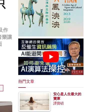
只
及作
音樂讓
面
熱門文章
團
安心是人生最大的
寶庫
譚寶碩