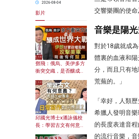
2026-08-04
交響樂團的使命
影片
音樂是陽光
對於18歲就成
體裏的血液和陽
鄧飛：俄烏、美伊多方
分，而且只有地
衝突交織，是否釀成世
界大戰？ 伊朗甘冒政權
荒蕪的。」
風險攻擊美軍，背後有
何盤算？
「幸好，人類歷
希臘人發明音樂
邱國光博士x潘詠儀校
的長度表達音程
長：學習古文有何意
義？ 粵語怎樣傳承文言
的流行音樂，音