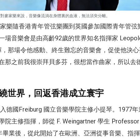
對麥家樂來說，音樂像流淌在身體裏的血液，無法須臾分離。
的麥家樂隨香港青年管弦樂團到英國參加國際青年管弦
場音樂會是由高齡92歲的世界知名指揮家 Leopol
ki 指揮，那場令他感動、終生難忘的音樂會，促使他決
在那之前我很崇拜貝多芬，很想當作曲家，所以去
繞世界，回返香港成立寰宇
入德國Freiburg 國立音樂學院主修小提琴。1977
指揮，師從 F. Weingartner 學生 Professor K
1980年畢業後，從此開始了在歐洲、亞洲從事音樂、指