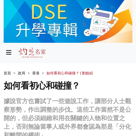
政局
教育
文化
財經
首頁
政局
香港
如何看初心和碰撞？ | 劉銳紹
生活
如何看初心和碰撞？
健康
據說官方也嘗試了一些遊說工作，讓部分人士觀
商業
察形勢，作出調整的步伐。這些工作當然不是公
開的，但必須細緻和用在關鍵的人物和位置之
科技
上，否則無論當事人或外界都會認為那是「分化
影片
和離間的權術」。