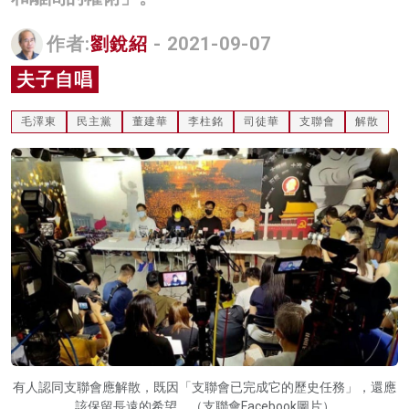
名家榜
作者:
劉銳紹
- 2021-09-07
灼見活動
夫子自唱
關於我們
毛澤東
民主黨
董建華
李柱銘
司徒華
支聯會
解散
有人認同支聯會應解散，既因「支聯會已完成它的歷史任務」，還應
該保留長遠的希望。（支聯會Facebook圖片）