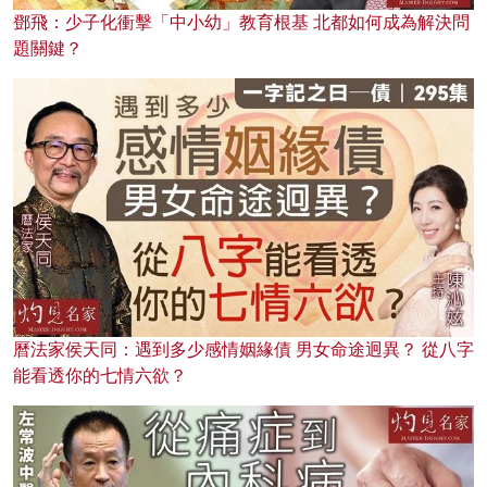
鄧飛：少子化衝擊「中小幼」教育根基 北都如何成為解決問
題關鍵？
曆法家侯天同：遇到多少感情姻緣債 男女命途迥異？ 從八字
能看透你的七情六欲？