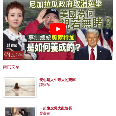
熱門文章
安心是人生最大的寶庫
譚寶碩
一起懷念吳大猷院長
廖書蘭