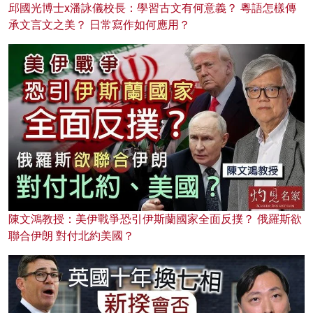
邱國光博士x潘詠儀校長：學習古文有何意義？ 粵語怎樣傳
承文言文之美？ 日常寫作如何應用？
陳文鴻教授：美伊戰爭恐引伊斯蘭國家全面反撲？ 俄羅斯欲
聯合伊朗 對付北約美國？