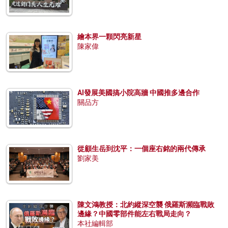
繪本界一顆閃亮新星
陳家偉
AI發展美國搞小院高牆 中國推多邊合作
關品方
從顧生岳到沈平：一個座右銘的兩代傳承
劉家美
陳文鴻教授：北約縱深空襲 俄羅斯瀕臨戰敗
邊緣？中國零部件能左右戰局走向？
本社編輯部