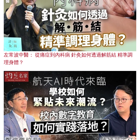
左常波中醫： 從痛症到內科病 針灸如何透過解筋結 精準調
理身體？