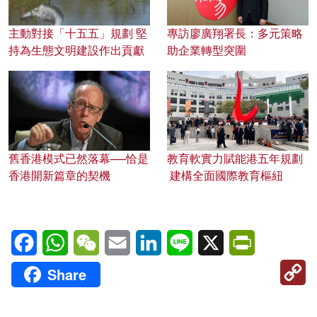
主動對接「十五五」規劃 堅
專訪廖廣翔署長：多元策略
持為生態文明建設作出貢獻
助企業轉型突圍
舊香港模式已然落幕──恰是
教育軟實力賦能港五年規劃
香港開新篇章的契機
建構全面國際教育樞紐
Facebook
WhatsApp
WeChat
Email
LinkedIn
Line
X
PrintFriendl
C
Share
Li