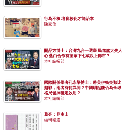
行為不檢 培育教化才能治本
陳家偉
關品方博士：台灣九合一選舉 民進黨大失人
心 藍白合作有望拿下七成以上縣市？
本社編輯部
國際關係學者孔永樂博士：將美伊衝突類比
越戰，兩者有何異同？中國崛起能否為全球
格局發揮穩定效用？
本社編輯部
葛亮：見南山
編輯精選