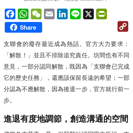
Facebook
WhatsApp
WeChat
Email
LinkedIn
Line
X
PrintFriendl
C
Share
Li
支聯會的廢存最近成為熱話。官方大力要求：
「解散！」並且不排除追究責任。坊間也有不同
意見，一部分認同解散，既因為「支聯會已完成
它的歷史任務」，還應該保留長遠的希望；一部
分認為不應解散，因為後退一步，官方就行前一
步。
進退有度地調節，創造溝通的空間