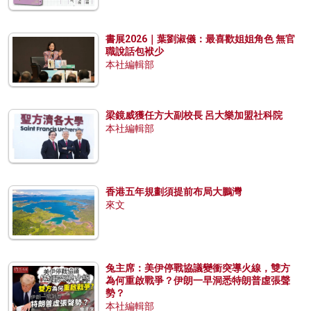
書展2026｜葉劉淑儀：最喜歡姐姐角色 無官
職說話包袱少
本社編輯部
梁鏡威獲任方大副校長 呂大樂加盟社科院
本社編輯部
香港五年規劃須提前布局大鵬灣
來文
兔主席：美伊停戰協議變衝突導火線，雙方
為何重啟戰爭？伊朗一早洞悉特朗普虛張聲
勢？
本社編輯部