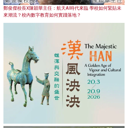
鄭俊傑校長X陳穎華主任：航天AI時代來臨 學校如何緊貼未
來潮流？校內數字教育如何實踐落地？