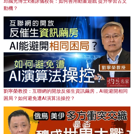
邱國光博士x潘詠儀校長：如何善用動畫遊戲 提升學習古文
動機？
劉寧榮教授：互聯網的開放反催生資訊繭房，AI能避開相同
困局？如何避免遭AI演算法操控？