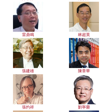
雷鼎鳴
林超英
張建雄
陳章華
張灼祥
劉寧榮