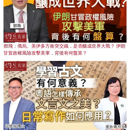
鄧飛：俄烏、美伊多方衝突交織，是否釀成世界大戰？ 伊朗
甘冒政權風險攻擊美軍，背後有何盤算？