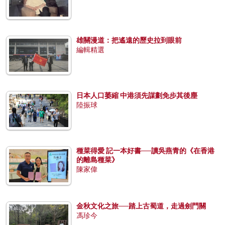
雄關漫道：把遙遠的歷史拉到眼前
編輯精選
日本人口萎縮 中港須先謀劃免步其後塵
陸振球
種菜得愛 記一本好書──讀吳燕青的《在香港
的離島種菜》
陳家偉
金秋文化之旅──踏上古蜀道，走過劍門關
馮珍今