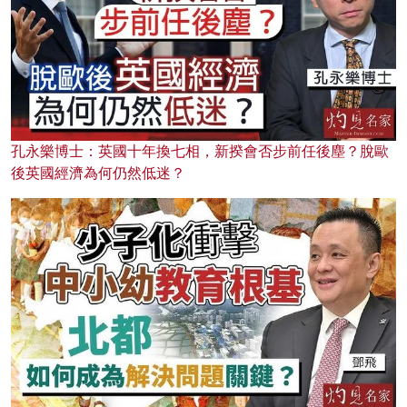
孔永樂博士：英國十年換七相，新揆會否步前任後塵？脫歐
後英國經濟為何仍然低迷？