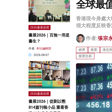
全球最
香港現今身處大
很大程度反映香
2026書展巡禮
書展2026｜百無一用是
作者:
張宗
書生？
作者:
本社編輯部
經濟
股票
港交
2026-08-07
股票交易
2026書展巡禮
書展2026｜從劉以鬯
814篇刊報小品 重看香