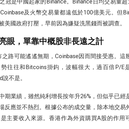
冠是中國起家的Binance。Binance日均交易量超
oinbase及火幣交易量都遠低於100億美元。但Bin
被美國政府打壓，早前因為嫌疑洗黑錢而被調查。
亮眼，單靠中概股非長遠之計
國上市之路可能遙遙無期，Coinbase因而間接受惠。這
股價走勢往往和Bitcoins掛鈎，波幅很大，過百倍P/
ood說不是。
中期業績，雖然純利增長按年升26%，但似乎已經
場反應並不熱烈。根據公布的成交量，除本地交易
通是主要收入來源。香港作為外資購買A股的作用