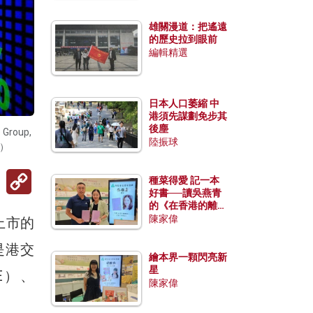
雄關漫道：把遙遠
的歷史拉到眼前
編輯精選
日本人口萎縮 中
港須先謀劃免步其
後塵
roup,
陸振球
k）
Copy
種菜得愛 記一本
Link
好書──讀吳燕青
的《在香港的離島
種菜》
陳家偉
上市的
是港交
繪本界一顆閃亮新
星
ME）、
陳家偉