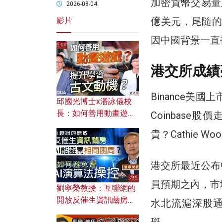
加密貨幣交易量之
2026-08-04
億美元，尾隨的C
影片
因中國背景一直
港交所成績
Binance美
邱國光博士x潘詠儀校
長：如何善用動畫遊戲
Coinbase
提升學習古文動機？
貴？Cathie W
港交所最近公布
員預期之內，市
劉寧榮教授：互聯網的
開放反催生資訊繭房，
水北流滬深股
AI能避開相同困局？如
斑。