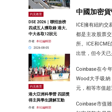
中國加密貨
灼見教育
DSE 2026｜聯招放榜
ICE擁有紐約交
四成五人獲取錄 港大、
都是主攻股票交易
中大各取12狀元
作者:
本社編輯部
所。ICE和CM
2026-08-05
出世，但今天已
Coinbase
Wood大手吸納
灼見教育
元，相等市值超
港大亞洲科學營 四諾獎
得主與學生講解互動
Coinbas
作者:
本社編輯部