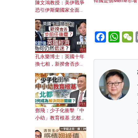
韓國是個Meme市場
陳文鴻教授：美伊戰爭
恐引伊斯蘭國家全面反
撲？ 俄羅斯欲聯合伊朗
對付北約美國？
Facebook
WhatsA
W
孔永樂博士：英國十年
換七相，新揆會否步前
任後塵？脫歐後英國經
濟為何仍然低迷？
鄧飛：少子化衝擊「中
小幼」教育根基 北都如
何成為解決問題關鍵？