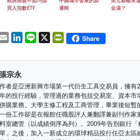
精挑個股不如均價
中國城市發展的新
美元霸權永
買入指數ETF
邏輯
金湯？
pp
eChat
Email
LinkedIn
Line
X
PrintFriendly
Share
張宗永
作者是亞洲新興市場第一代衍生工具交易員，擁有2
年的投行經驗，管理過的業務包括交易室、資本市
併購業務。大學主修工程及工商管理，畢業後短暫
一份工作卻是在報館任職股評人兼翻譯兼副刊作家
料室總管（以成績倒序為列）。2009年告別銀行「
單」之後，加入一新成立的環球精品投行任亞太區