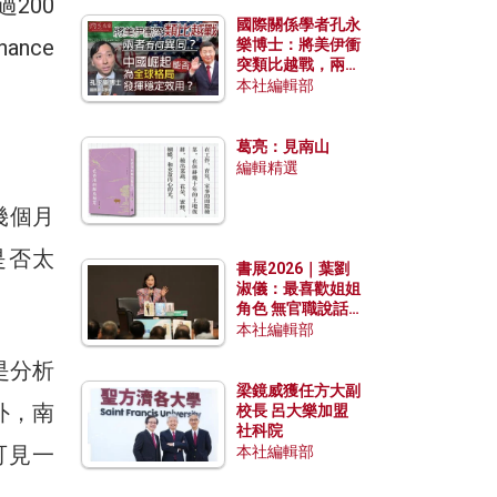
過200
國際關係學者孔永
ance
樂博士：將美伊衝
突類比越戰，兩者
有何異同？中國崛
本社編輯部
起能否為全球格局
發揮穩定效用？
葛亮：見南山
編輯精選
幾個月
E是否太
書展2026｜葉劉
淑儀：最喜歡姐姐
角色 無官職說話
包袱少
本社編輯部
是分析
梁鏡威獲任方大副
外，南
校長 呂大樂加盟
社科院
可見一
本社編輯部