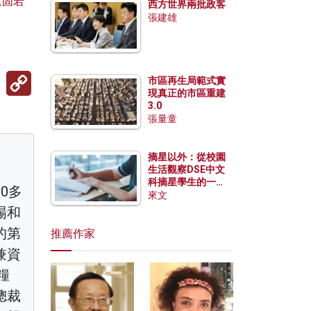
遠固若
西方世界兩批政客
張建雄
Copy
市區再生局範式實
Link
現真正的市區重建
3.0
張量童
摘星以外：從校園
生活觀察DSE中文
科摘星學生的一點
0多
特質
來文
場和
的第
推薦作家
兼資
糧
總裁