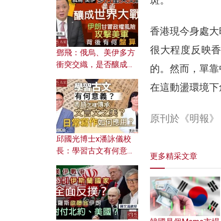
何避免遭AI演算法操
控？
香港現今身處大
很大程度反映
鄧飛：俄烏、美伊多方
衝突交織，是否釀成世
的。然而，單靠
界大戰？ 伊朗甘冒政權
在這動盪環境下
風險攻擊美軍，背後有
何盤算？
原刊於《明報》
邱國光博士x潘詠儀校
長：學習古文有何意
更多精采文章
義？ 粵語怎樣傳承文言
文之美？ 日常寫作如何
應用？