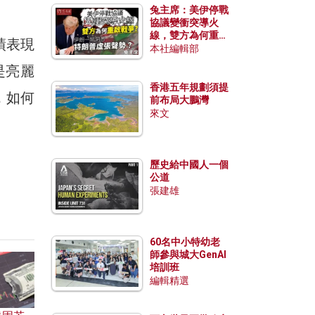
兔主席：美伊停戰
協議變衝突導火
線，雙方為何重啟
績表現
戰爭？伊朗一早洞
本社編輯部
悉特朗普虛張聲
是亮麗
勢？
香港五年規劃須提
，如何
前布局大鵬灣
來文
歷史給中國人一個
公道
張建雄
60名中小特幼老
師參與城大GenAI
培訓班
編輯精選