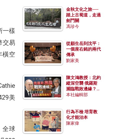
金秋文化之旅──
踏上古蜀道，走過
劍門關
馮珍今
所一樣
幣交易
從顧生岳到沈平：
一個座右銘的兩代
2年橫空
傳承
劉家美
陳文鴻教授：北約
縱深空襲 俄羅斯
hie
瀕臨戰敗邊緣？中
國零部件能左右戰
本社編輯部
29美
局走向？
行為不檢 培育教
化才能治本
陳家偉
。全球