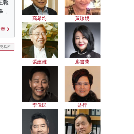
在報
等，
高希均
黃珍妮
文章
交易所
張建雄
廖書蘭
李偉民
益行