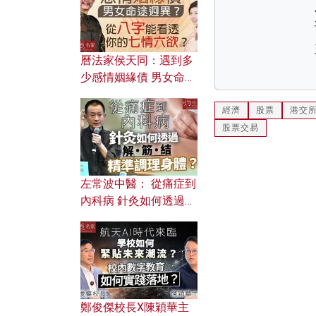
曆法家侯天同：遇到多
少感情姻緣債 男女命途
迥異？ 從八字能看透你
的七情六欲？
經濟
股票
港交
股票交易
左常波中醫： 從痛症到
內科病 針灸如何透過解
筋結 精準調理身體？
鄭俊傑校長X陳穎華主