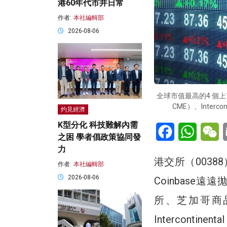
港60年代市井日常
作者:
本社編輯部
2026-08-06
全球市值最高的4 個上市交
CME）、Intercon
灼見經濟
K型分化 科技難解內需
Facebook
WhatsA
W
之困 學者倡政策協同發
力
港交所（003
作者:
本社編輯部
2026-08-06
Coinbase
所、芝加哥商品交易所
Intercontinen