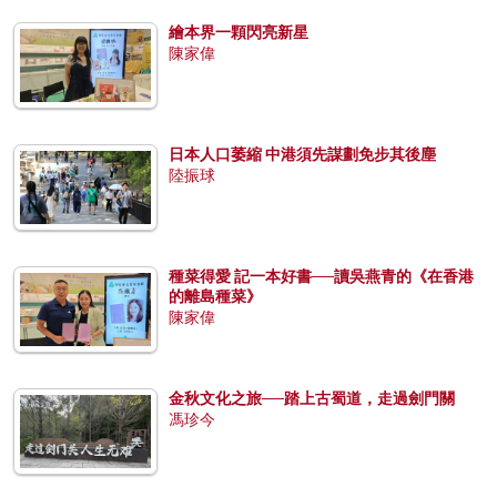
繪本界一顆閃亮新星
陳家偉
日本人口萎縮 中港須先謀劃免步其後塵
陸振球
種菜得愛 記一本好書──讀吳燕青的《在香港
的離島種菜》
陳家偉
金秋文化之旅──踏上古蜀道，走過劍門關
馮珍今