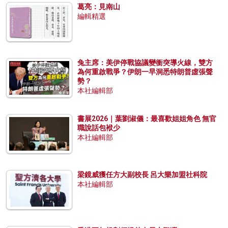
葛亮：見南山
編輯精選
兔主席：美伊停戰協議變衝突導火線，雙方
為何重啟戰爭？伊朗一早洞悉特朗普虛張聲
勢？
本社編輯部
書展2026｜葉劉淑儀：最喜歡姐姐角色 無官
職說話包袱少
本社編輯部
梁鏡威獲任方大副校長 呂大樂加盟社科院
本社編輯部