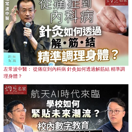
左常波中醫： 從痛症到內科病 針灸如何透過解筋結 精準調
理身體？