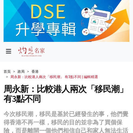
政局
教育
文化
財經
首頁
政局
香港
周永新：比較港人兩次「移民潮」 有3點不同 | 編輯精選
生活
周永新：比較港人兩次「移民潮」
健康
有3點不同
商業
今次移民潮，移民是基於已經發生的事，他們覺
科技
得香港不再一樣，移民的目的並非為了買個保
影片
險，而是離開一個他們相信自己和家人無法生活