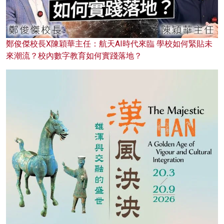
鄭俊傑校長X陳穎華主任：航天AI時代來臨 學校如何緊貼未
來潮流？校內數字教育如何實踐落地？