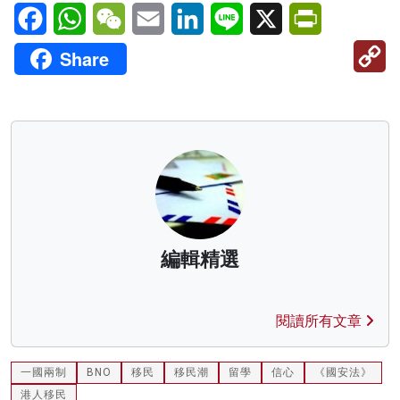
Facebook
WhatsApp
WeChat
Email
LinkedIn
Line
X
PrintFriendl
C
Share
Li
編輯精選
閱讀所有文章
一國兩制
BNO
移民
移民潮
留學
信心
《國安法》
港人移民