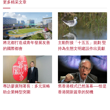
更多精采文章
將北都打造成青年發展友善
主動對接「十五五」規劃 堅
的國際都會
持為生態文明建設作出貢獻
專訪廖廣翔署長：多元策略
舊香港模式已然落幕──恰是
助企業轉型突圍
香港開新篇章的契機