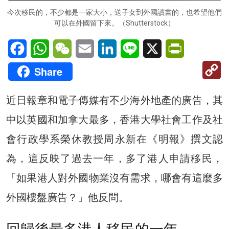
今次移民的，不少都是一家大小，送子女到外國讀書的，也希望他們
可以在外國留下來。（Shutterstock）
Facebook
WhatsApp
WeChat
Email
LinkedIn
Line
X
PrintFriendl
C
Share
Li
近日報章和電子傳媒有不少海外地產的廣告，其
中以英國和加拿大最多，香港大學社會工作及社
會行政學系榮休教授周永新在《明報》撰文認
為，這反映了過去一年，多了港人申請移民，
「如果港人對外國物業沒有需求，哪會有這麼多
外國樓盤廣告？」他反問。