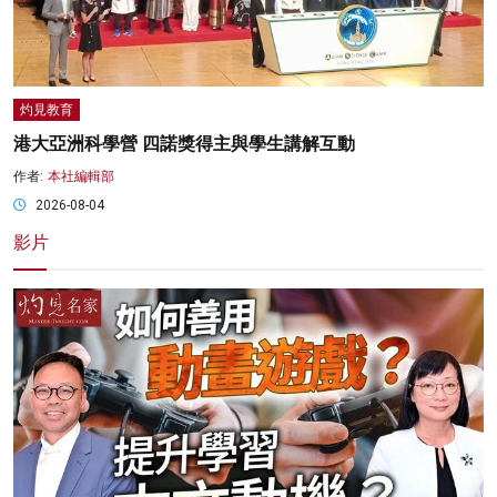
灼見教育
港大亞洲科學營 四諾獎得主與學生講解互動
作者:
本社編輯部
2026-08-04
影片