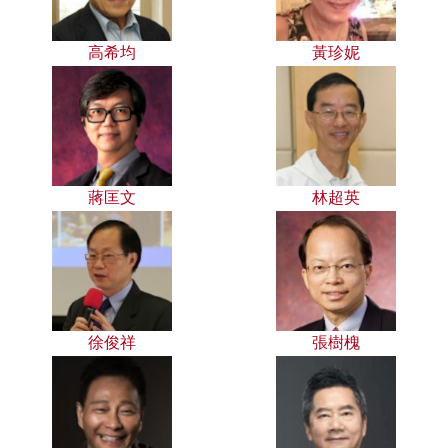
高希均
黃珍妮
蔣匡文
林超英
徐俊祥
張樹槐