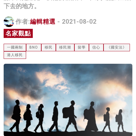
下去的地方。
名家榜
灼見活動
作者:
編輯精選
- 2021-08-02
名家觀點
關於我們
一國兩制
BNO
移民
移民潮
留學
信心
《國安法》
港人移民