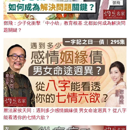
鄧飛：少子化衝擊「中小幼」教育根基 北都如何成為解決問
題關鍵？
曆法家侯天同：遇到多少感情姻緣債 男女命途迥異？ 從八字
能看透你的七情六欲？