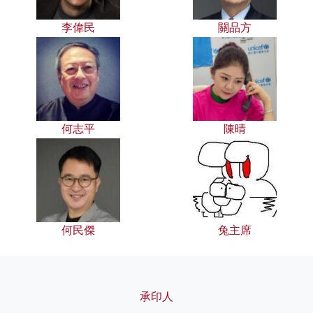
李偉民
關品方
何志平
陳晴
何民傑
兔主席
承印人