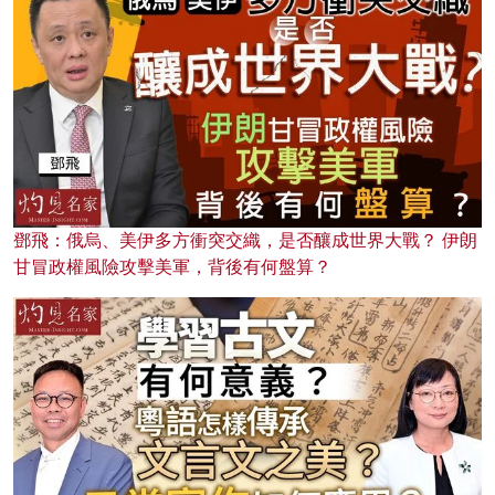
鄧飛：俄烏、美伊多方衝突交織，是否釀成世界大戰？ 伊朗
甘冒政權風險攻擊美軍，背後有何盤算？