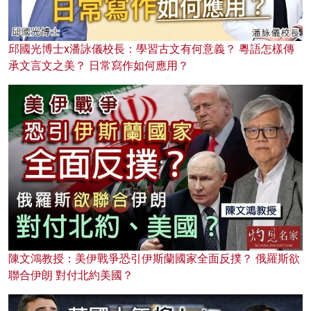
邱國光博士x潘詠儀校長：學習古文有何意義？ 粵語怎樣傳
承文言文之美？ 日常寫作如何應用？
陳文鴻教授：美伊戰爭恐引伊斯蘭國家全面反撲？ 俄羅斯欲
聯合伊朗 對付北約美國？