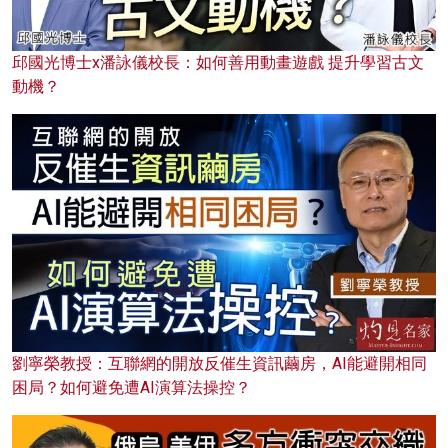
邱國光博士x潘詠儀校長：如何善用動畫遊戲 提升學習古文
動機？
劉寧榮教授：互聯網的開放反催生資訊繭房，AI能避開相同
困局？如何避免遭AI演算法操控？