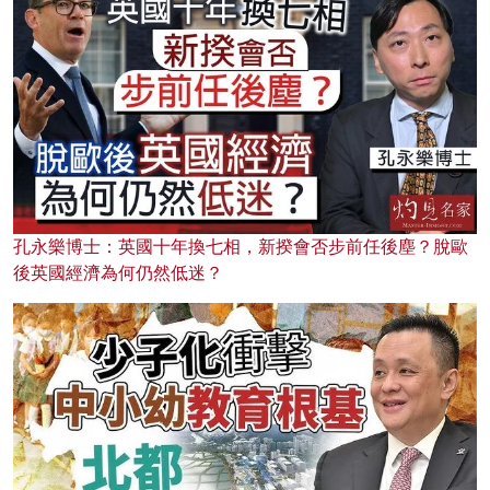
孔永樂博士：英國十年換七相，新揆會否步前任後塵？脫歐
後英國經濟為何仍然低迷？