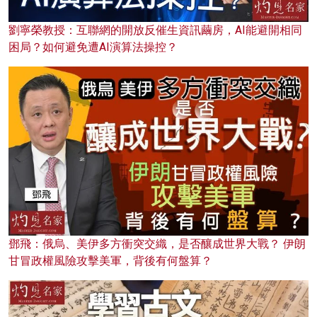
劉寧榮教授：互聯網的開放反催生資訊繭房，AI能避開相同
困局？如何避免遭AI演算法操控？
鄧飛：俄烏、美伊多方衝突交織，是否釀成世界大戰？ 伊朗
甘冒政權風險攻擊美軍，背後有何盤算？