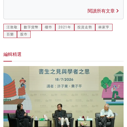
閱讀所有文章
汪敦敬
數字貨幣
樓巿
2021年
投資走勢
林家亨
百樂
股巿
編輯精選