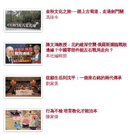
金秋文化之旅──踏上古蜀道，走過劍門關
馮珍今
陳文鴻教授：北約縱深空襲 俄羅斯瀕臨戰敗
邊緣？中國零部件能左右戰局走向？
本社編輯部
從顧生岳到沈平：一個座右銘的兩代傳承
劉家美
行為不檢 培育教化才能治本
陳家偉