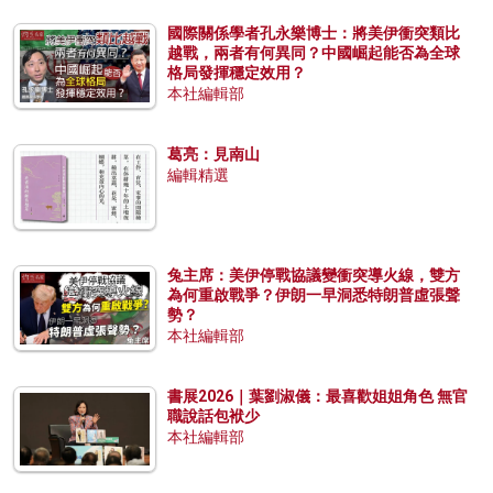
國際關係學者孔永樂博士：將美伊衝突類比
越戰，兩者有何異同？中國崛起能否為全球
格局發揮穩定效用？
本社編輯部
葛亮：見南山
編輯精選
兔主席：美伊停戰協議變衝突導火線，雙方
為何重啟戰爭？伊朗一早洞悉特朗普虛張聲
勢？
本社編輯部
書展2026｜葉劉淑儀：最喜歡姐姐角色 無官
職說話包袱少
本社編輯部