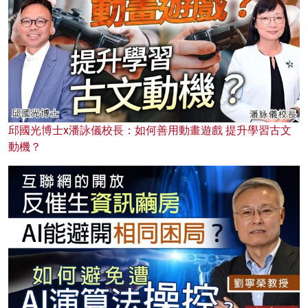
邱國光博士x潘詠儀校長：如何善用動畫遊戲 提升學習古文
動機？