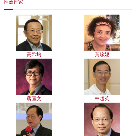
推薦作家
高希均
黃珍妮
蔣匡文
林超英