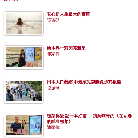
安心是人生最大的寶庫
譚寶碩
繪本界一顆閃亮新星
陳家偉
日本人口萎縮 中港須先謀劃免步其後塵
陸振球
種菜得愛 記一本好書──讀吳燕青的《在香港
的離島種菜》
陳家偉