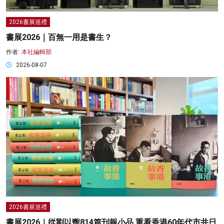
2026書展巡禮
書展2026｜百無一用是書生？
作者:
本社編輯部
2026-08-07
2026書展巡禮
書展2026｜從劉以鬯814篇刊報小品 重看香港60年代市井日