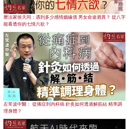
曆法家侯天同：遇到多少感情姻緣債 男女命途迥異？ 從八字
能看透你的七情六欲？
左常波中醫： 從痛症到內科病 針灸如何透過解筋結 精準調
理身體？