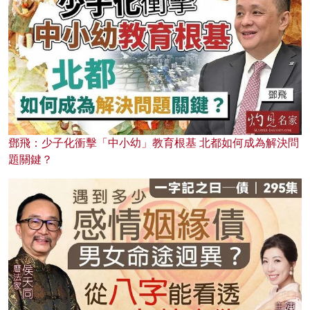
鄧飛：少子化衝擊「中小幼」教育根基 北都如何成為解決問
題關鍵？