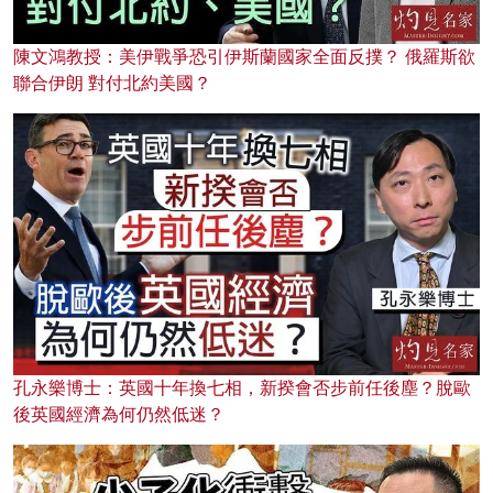
陳文鴻教授：美伊戰爭恐引伊斯蘭國家全面反撲？ 俄羅斯欲
聯合伊朗 對付北約美國？
孔永樂博士：英國十年換七相，新揆會否步前任後塵？脫歐
後英國經濟為何仍然低迷？