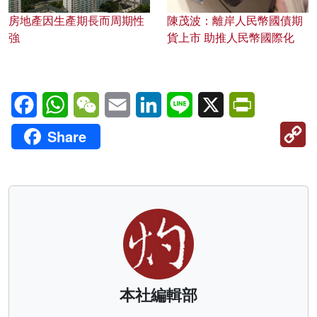
房地產因生產期長而周期性
陳茂波：離岸人民幣國債期
強
貨上市 助推人民幣國際化
Facebook
WhatsApp
WeChat
Email
LinkedIn
Line
X
PrintFriendl
C
Share
Li
本社編輯部