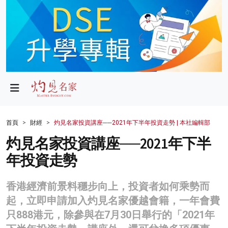
政局
教育
文化
財經
首頁
財經
灼見名家投資講座──2021年下半年投資走勢 | 本社編輯部
生活
灼見名家投資講座──2021年下半
年投資走勢
健康
商業
香港經濟前景料穩步向上，投資者如何乘勢而
起，立即申請加入灼見名家優越會籍，一年會費
科技
只888港元，除參與在7月30日舉行的「2021年
影片