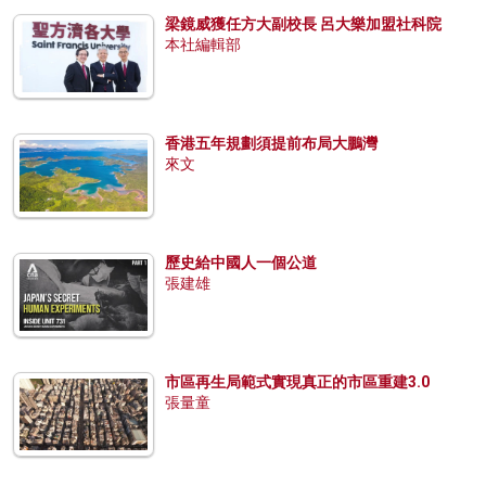
梁鏡威獲任方大副校長 呂大樂加盟社科院
本社編輯部
香港五年規劃須提前布局大鵬灣
來文
歷史給中國人一個公道
張建雄
市區再生局範式實現真正的市區重建3.0
張量童