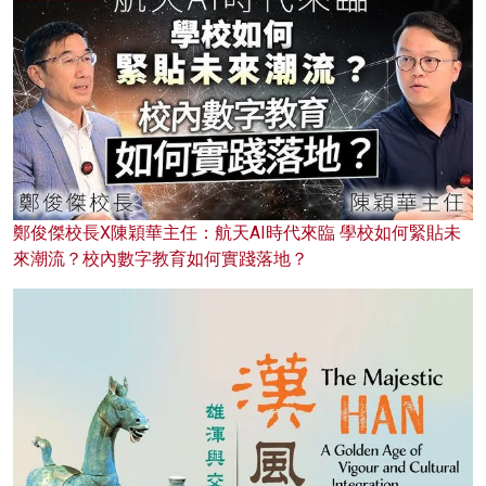
鄭俊傑校長X陳穎華主任：航天AI時代來臨 學校如何緊貼未
來潮流？校內數字教育如何實踐落地？