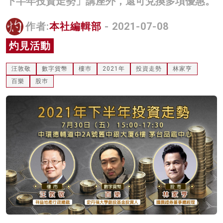
下半年投資走勢」講座外，還可兌換多項優惠。
名家榜
作者:
本社編輯部
- 2021-07-08
灼見活動
灼見活動
關於我們
汪敦敬
數字貨幣
樓巿
2021年
投資走勢
林家亨
百樂
股巿