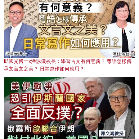
邱國光博士x潘詠儀校長：學習古文有何意義？ 粵語怎樣傳
承文言文之美？ 日常寫作如何應用？