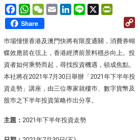
Facebook
WhatsApp
WeChat
Email
LinkedIn
Line
X
PrintFriendl
C
Share
Li
巿場憧憬香港及澳門快將有限度通關，消費券蝴
蝶效應箭在弦上，香港經濟前景料穩步向上。投
資者如何乘勢而起，尋找投資機遇，頓成焦點。
本社將在2021年7月30日舉辦「2021年下半年投
資走勢」講座，由三位專家就樓巿、數字貨幣及
股巿之下半年投資策略作出分享。
主題：
2021年下半年投資走勢
日期：
2021年7月30日(五)