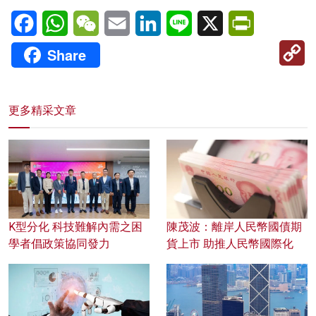
Facebook
WhatsApp
WeChat
Email
LinkedIn
Line
X
PrintFriendl
C
Share
Li
更多精采文章
K型分化 科技難解內需之困
陳茂波：離岸人民幣國債期
學者倡政策協同發力
貨上市 助推人民幣國際化