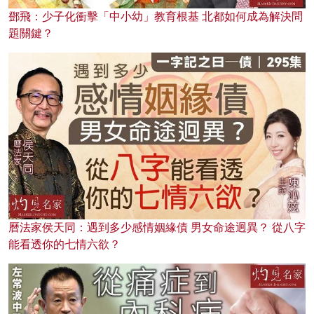
鄧飛：少子化衝擊「中小幼」教育根基 北都如何成為解決問
題關鍵？
曆法家侯天同：遇到多少感情姻緣債 男女命途迥異？ 從八字
能看透你的七情六欲？