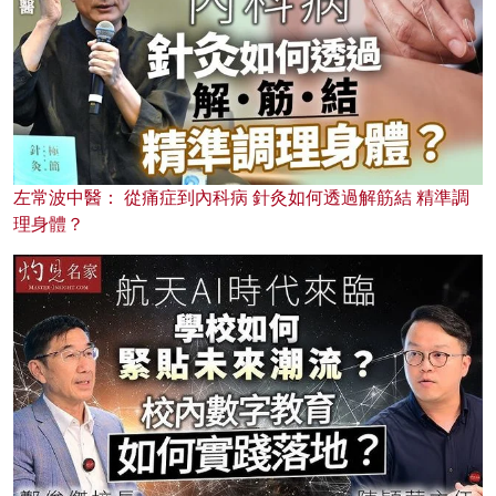
左常波中醫： 從痛症到內科病 針灸如何透過解筋結 精準調
理身體？