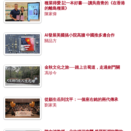
種菜得愛 記一本好書──讀吳燕青的《在香港
的離島種菜》
陳家偉
AI發展美國搞小院高牆 中國推多邊合作
關品方
金秋文化之旅──踏上古蜀道，走過劍門關
馮珍今
從顧生岳到沈平：一個座右銘的兩代傳承
劉家美