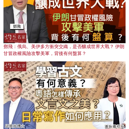
鄧飛：俄烏、美伊多方衝突交織，是否釀成世界大戰？ 伊朗
甘冒政權風險攻擊美軍，背後有何盤算？