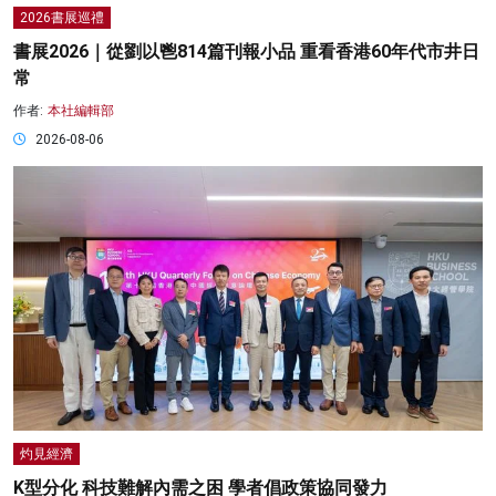
2026書展巡禮
書展2026｜從劉以鬯814篇刊報小品 重看香港60年代市井日
常
作者:
本社編輯部
2026-08-06
灼見經濟
K型分化 科技難解內需之困 學者倡政策協同發力