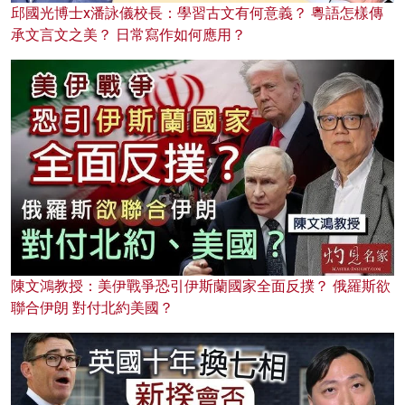
邱國光博士x潘詠儀校長：學習古文有何意義？ 粵語怎樣傳
承文言文之美？ 日常寫作如何應用？
陳文鴻教授：美伊戰爭恐引伊斯蘭國家全面反撲？ 俄羅斯欲
聯合伊朗 對付北約美國？