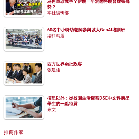
為何重啟戰爭？伊朗一早洞悉特朗普虛張聲
勢？
本社編輯部
60名中小特幼老師參與城大GenAI培訓班
編輯精選
西方世界兩批政客
張建雄
摘星以外：從校園生活觀察DSE中文科摘星
學生的一點特質
來文
推薦作家