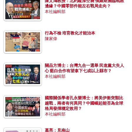
陳文鴻教授：北約縱深空襲 俄羅斯瀕臨戰敗
邊緣？中國零部件能左右戰局走向？
本社編輯部
行為不檢 培育教化才能治本
陳家偉
關品方博士：台灣九合一選舉 民進黨大失人
心 藍白合作有望拿下七成以上縣市？
本社編輯部
國際關係學者孔永樂博士：將美伊衝突類比
越戰，兩者有何異同？中國崛起能否為全球
格局發揮穩定效用？
本社編輯部
葛亮：見南山