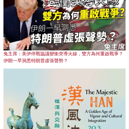
兔主席：美伊停戰協議變衝突導火線，雙方為何重啟戰爭？
伊朗一早洞悉特朗普虛張聲勢？