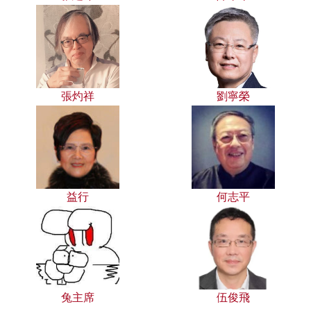
張灼祥
劉寧榮
益行
何志平
兔主席
伍俊飛