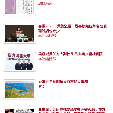
編輯精選
書展2026｜葉劉淑儀：最喜歡姐姐角色 無官
職說話包袱少
本社編輯部
梁鏡威獲任方大副校長 呂大樂加盟社科院
本社編輯部
香港五年規劃須提前布局大鵬灣
來文
兔主席：美伊停戰協議變衝突導火線，雙方