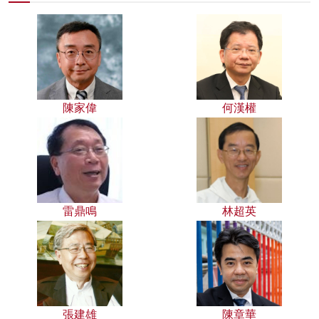
陳家偉
何漢權
雷鼎鳴
林超英
張建雄
陳章華