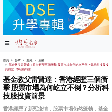
政局
教育
文化
財經
首頁
影片
財經
金融
基金教父雷賢達：香港經歷三個衝擊 股票市場為何屹立不倒？分析科技股投
生活
資前景 | 本社編輯部
基金教父雷賢達：香港經歷三個衝
健康
擊 股票市場為何屹立不倒？分析科
商業
技股投資前景
科技
香港經歷了新冠疫情，股票巿場仍然蓬勃，基金
影片