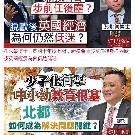
孔永樂博士：英國十年換七相，新揆會否步前任後塵？脫歐
後英國經濟為何仍然低迷？