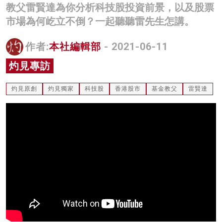
教父雷賢達為你分析科技股投資前景，以及股票
名家榜
市場為何屹立不倒？一起聽聽雷先生怎講。
灼見活動
作者:
本社編輯部
- 2021-06-11
關於我們
灼見專訪
灼見原創
灼見獨家
科技股
香港股市
基金教父
雷賢達