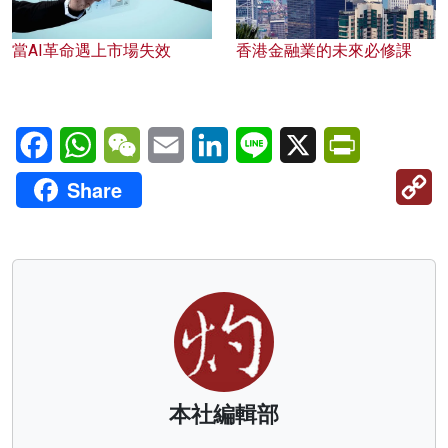
當AI革命遇上市場失效
香港金融業的未來必修課
Facebook
WhatsApp
WeChat
Email
LinkedIn
Line
X
PrintFriendl
C
Share
Li
本社編輯部