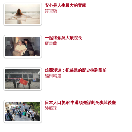
安心是人生最大的寶庫
譚寶碩
一起懷念吳大猷院長
廖書蘭
雄關漫道：把遙遠的歷史拉到眼前
編輯精選
日本人口萎縮 中港須先謀劃免步其後塵
陸振球