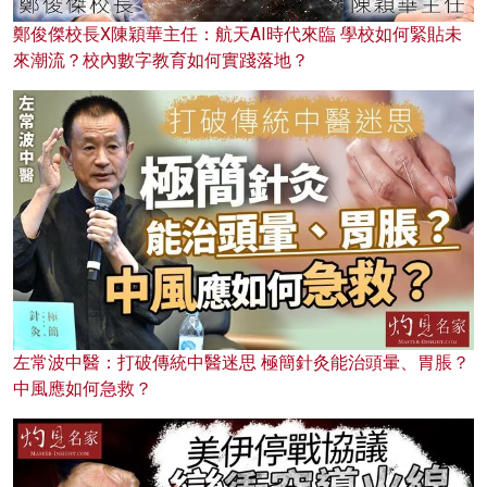
鄭俊傑校長X陳穎華主任：航天AI時代來臨 學校如何緊貼未
來潮流？校內數字教育如何實踐落地？
左常波中醫：打破傳統中醫迷思 極簡針灸能治頭暈、胃脹？
中風應如何急救？