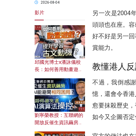
2026-08-04
另一次是200
影片
頭頭也在座。容
好不好是另一回
賞能力。
邱國光博士x潘詠儀校
教懂港人反
長：如何善用動畫遊戲
提升學習古文動機？
不過，我倒感
憶，還會令香港
愈要抹殺歷史，
劉寧榮教授：互聯網的
如今又企圖否定
開放反催生資訊繭房，
AI能避開相同困局？如
官方的做法也在