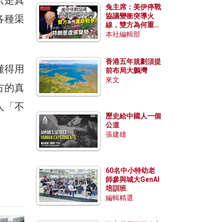
兔主席：美伊停戰
協議變衝突導火
各種渠
線，雙方為何重啟
戰爭？伊朗一早洞
本社編輯部
。
悉特朗普虛張聲
勢？
香港五年規劃須提
懂得用
前布局大鵬灣
來文
方的真
人「不
歷史給中國人一個
公道
張建雄
60名中小特幼老
師參與城大GenAI
培訓班
編輯精選