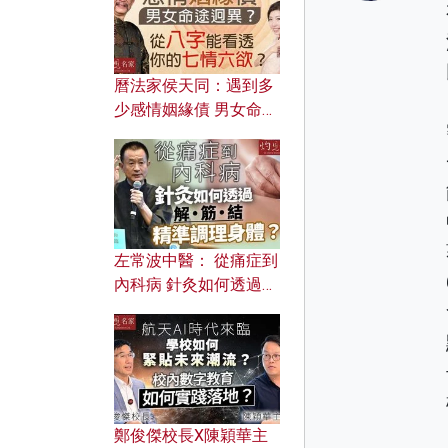
曆法家侯天同：遇到多
少感情姻緣債 男女命途
迥異？ 從八字能看透你
的七情六欲？
左常波中醫： 從痛症到
內科病 針灸如何透過解
筋結 精準調理身體？
鄭俊傑校長X陳穎華主