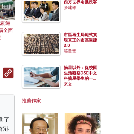
西方世界兩批政客
張建雄
賦能港
構全面
市區再生局範式實
紐
現真正的市區重建
3.0
張量童
摘星以外：從校園
Copy
生活觀察DSE中文
Link
科摘星學生的一點
特質
來文
推薦作家
進了
香港