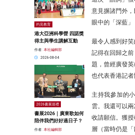
意見摒諸門外，
眼中的「深藍」
灼見教育
港大亞洲科學營 四諾獎
最令人感到好笑
得主與學生講解互動
作者:
本社編輯部
記得在回歸之前
2026-08-04
題，曾經廣發英
也代表香港記者
主持我參加的
2026書展巡禮
雲。我還可以兩
書展2026｜廣東歌如何
收請願信。獲授
陪伴我們好好過日子？
層（當時仍是「
作者:
本社編輯部