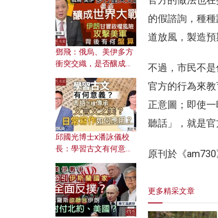
何避免遭AI演算法操
控？
的假諮詢，種種
道放風，製造預
鄧飛：俄烏、美伊多方
衝突交織，是否釀成世
不過，市民不是
界大戰？ 伊朗甘冒政權
官方的行為來教
風險攻擊美軍，背後有
何盤算？
正意圖；即使一
聽話」，就是官
邱國光博士x潘詠儀校
長：學習古文有何意
原刊於《am7
義？ 粵語怎樣傳承文言
文之美？ 日常寫作如何
應用？
更多精采文章