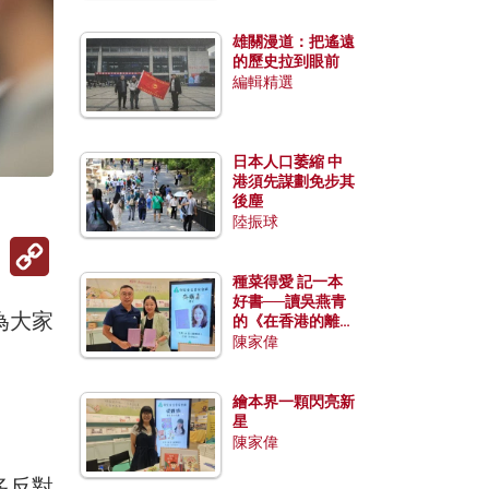
雄關漫道：把遙遠
的歷史拉到眼前
編輯精選
日本人口萎縮 中
港須先謀劃免步其
後塵
陸振球
Copy
Link
種菜得愛 記一本
好書──讀吳燕青
為大家
的《在香港的離島
種菜》
陳家偉
繪本界一顆閃亮新
星
陳家偉
多反對