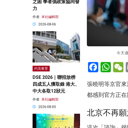
之困 學者倡政策協同發
力
作者:
本社編輯部
2026-08-06
今天
Facebook
WhatsA
W
灼見教育
DSE 2026｜聯招放榜
張曉明等京官來
四成五人獲取錄 港大、
中大各取12狀元
都感到官方正在
作者:
本社編輯部
2026-08-05
北京不再願
這次「諮詢」很