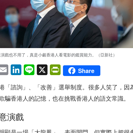
連演戲也不用了，真是小覷香港人看電影的鑑賞能力。（亞新社）
pp
eChat
Email
LinkedIn
Line
X
PrintFriendly
Share
港「諮詢」、「改善」選舉制度。很多人笑了，因
欺騙香港人的記憶，也在挑戰香港人的語文常識。
意演戲
明顯是一場「大龍鳳」，表面開門，但實際上把很