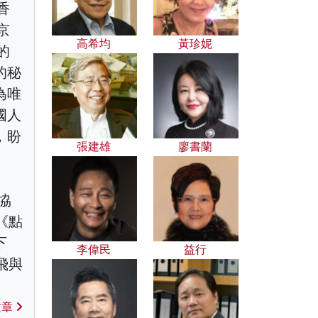
香
京
高希均
黃珍妮
的
的秘
為唯
國人
，盼
張建雄
廖書蘭
協
《點
下
李偉民
益行
飛與
文章