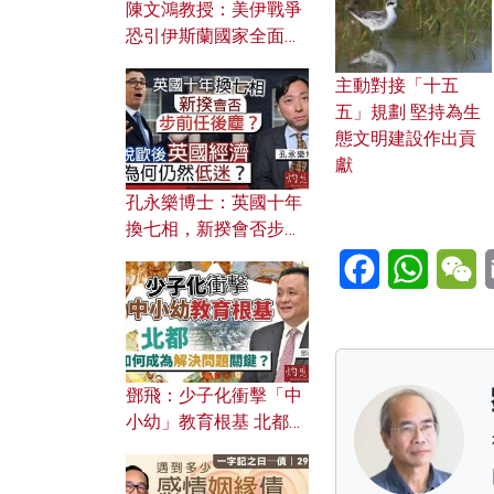
陳文鴻教授：美伊戰爭
恐引伊斯蘭國家全面反
撲？ 俄羅斯欲聯合伊朗
主動對接「十五
對付北約美國？
五」規劃 堅持為生
態文明建設作出貢
獻
孔永樂博士：英國十年
換七相，新揆會否步前
任後塵？脫歐後英國經
Facebook
WhatsA
W
濟為何仍然低迷？
鄧飛：少子化衝擊「中
小幼」教育根基 北都如
何成為解決問題關鍵？