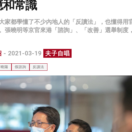
憶和常識
大家都學懂了不少內地人的「反讀法」，也懂得用
。張曉明等京官來港「諮詢」、「改善」選舉制度
紹
- 2021-03-19
夫子自唱
喬曉陽
假諮詢
反讀法