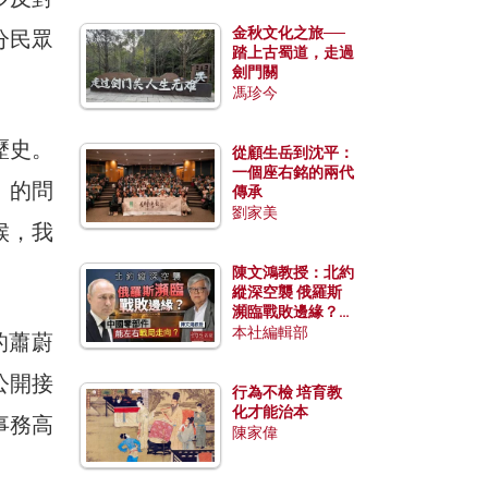
金秋文化之旅──
分民眾
踏上古蜀道，走過
劍門關
馮珍今
歷史。
從顧生岳到沈平：
一個座右銘的兩代
」的問
傳承
劉家美
候，我
陳文鴻教授：北約
縱深空襲 俄羅斯
瀕臨戰敗邊緣？中
國零部件能左右戰
本社編輯部
的蕭蔚
局走向？
公開接
行為不檢 培育教
化才能治本
事務高
陳家偉