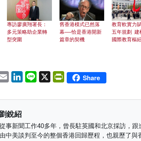
專訪廖廣翔署長：
舊香港模式已然落
教育軟實力
多元策略助企業轉
幕──恰是香港開新
五年規劃 建
型突圍
篇章的契機
國際教育樞
pp
eChat
Email
LinkedIn
Line
X
PrintFriendly
Share
劉銳紹
從事新聞工作40多年，曾長駐英國和北京採訪，跟
由中美談判至今的整個香港回歸歷程，也親歷了與