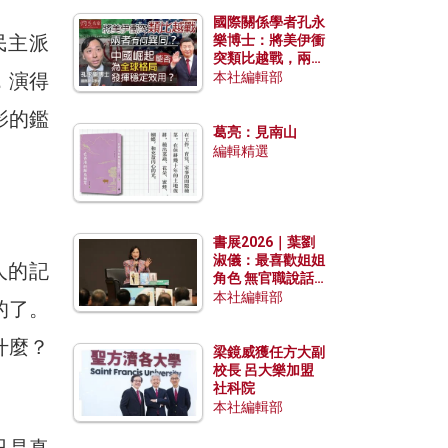
國際關係學者孔永
民主派
樂博士：將美伊衝
突類比越戰，兩者
有何異同？中國崛
，演得
本社編輯部
起能否為全球格局
發揮穩定效用？
影的鑑
葛亮：見南山
編輯精選
書展2026｜葉劉
淑儀：最喜歡姐姐
人的記
角色 無官職說話
包袱少
本社編輯部
的了。
什麼？
梁鏡威獲任方大副
校長 呂大樂加盟
社科院
本社編輯部
只是真