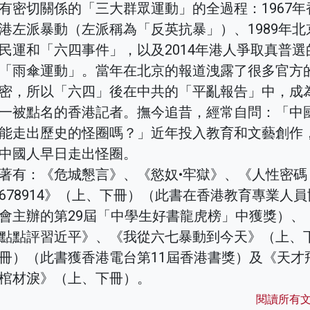
有密切關係的「三大群眾運動」的全過程：1967年
港左派暴動（左派稱為「反英抗暴」）、1989年北
民運和「六四事件」，以及2014年港人爭取真普選
「雨傘運動」。當年在北京的報道洩露了很多官方
密，所以「六四」後在中共的「平亂報告」中，成
一被點名的香港記者。撫今追昔，經常自問：「中
能走出歷史的怪圈嗎？」近年投入教育和文藝創作
中國人早日走出怪圈。
著有：《危城懇言》、《慾奴•牢獄》、《人性密碼
678914》（上、下冊）（此書在香港教育專業人員
會主辦的第29屆「中學生好書龍虎榜」中獲獎）、
點點評習近平》、《我從六七暴動到今天》（上、
冊）（此書獲香港電台第11屆香港書獎）及《天才
棺材淚》（上、下冊）。
閱讀所有