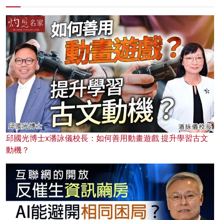
邱國光博士x潘詠儀校長：如何善用動畫遊戲 提升學習古文
動機？