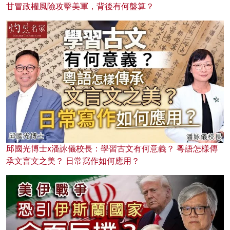
甘冒政權風險攻擊美軍，背後有何盤算？
邱國光博士x潘詠儀校長：學習古文有何意義？ 粵語怎樣傳
承文言文之美？ 日常寫作如何應用？