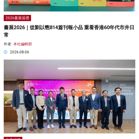
2026書展巡禮
書展2026｜從劉以鬯814篇刊報小品 重看香港60年代市井日
常
作者:
本社編輯部
2026-08-06