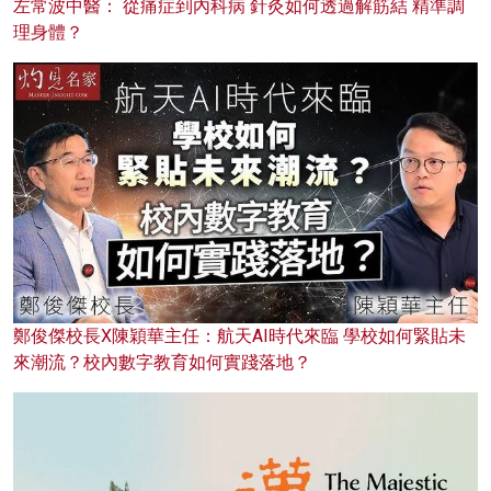
左常波中醫： 從痛症到內科病 針灸如何透過解筋結 精準調
理身體？
鄭俊傑校長X陳穎華主任：航天AI時代來臨 學校如何緊貼未
來潮流？校內數字教育如何實踐落地？