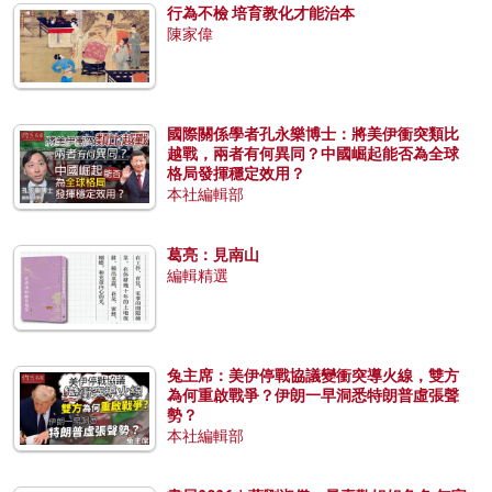
行為不檢 培育教化才能治本
陳家偉
國際關係學者孔永樂博士：將美伊衝突類比
越戰，兩者有何異同？中國崛起能否為全球
格局發揮穩定效用？
本社編輯部
葛亮：見南山
編輯精選
兔主席：美伊停戰協議變衝突導火線，雙方
為何重啟戰爭？伊朗一早洞悉特朗普虛張聲
勢？
本社編輯部