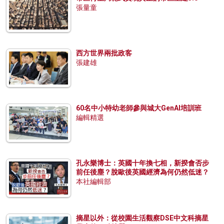
張量童
西方世界兩批政客
張建雄
60名中小特幼老師參與城大GenAI培訓班
編輯精選
孔永樂博士：英國十年換七相，新揆會否步
前任後塵？脫歐後英國經濟為何仍然低迷？
本社編輯部
摘星以外：從校園生活觀察DSE中文科摘星