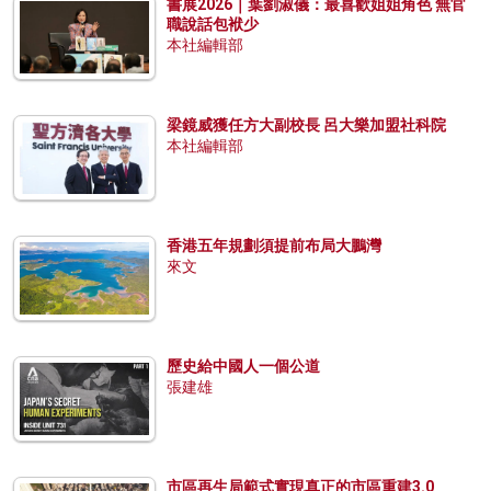
書展2026｜葉劉淑儀：最喜歡姐姐角色 無官
職說話包袱少
本社編輯部
梁鏡威獲任方大副校長 呂大樂加盟社科院
本社編輯部
香港五年規劃須提前布局大鵬灣
來文
歷史給中國人一個公道
張建雄
市區再生局範式實現真正的市區重建3.0