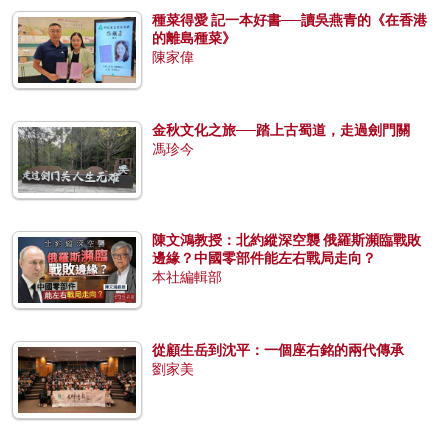
種菜得愛 記一本好書──讀吳燕青的《在香港
的離島種菜》
陳家偉
金秋文化之旅──踏上古蜀道，走過劍門關
馮珍今
陳文鴻教授：北約縱深空襲 俄羅斯瀕臨戰敗
邊緣？中國零部件能左右戰局走向？
本社編輯部
從顧生岳到沈平：一個座右銘的兩代傳承
劉家美