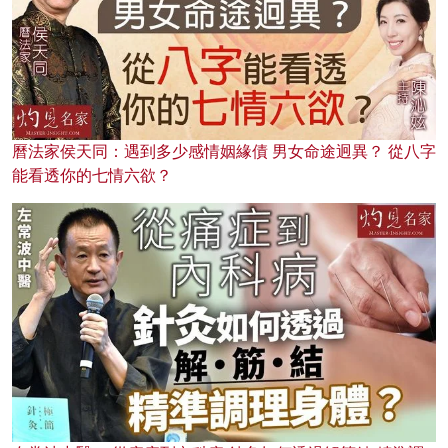
曆法家侯天同：遇到多少感情姻緣債 男女命途迥異？ 從八字
能看透你的七情六欲？