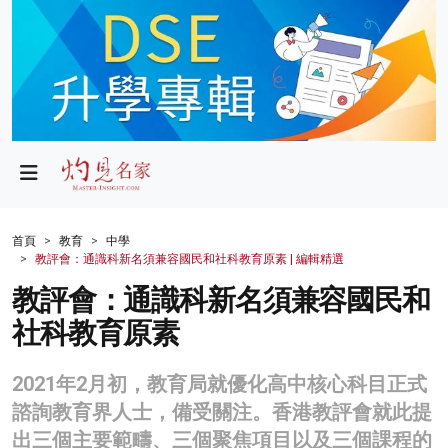
政局
教育
文化
財經
首頁
教育
中學
教評會：通識科新名須兼容國民和社科教育原素 | 編輯精選
生活
教評會：通識科新名須兼容國民和
健康
社科教育原素
商業
2021年2月初，教育局就優化高中核心科目正式
科技
諮詢教育界人士，備受關注。香港教評會就此提
影片
出三個主要範疇、三個聚焦項目以及三個課程的