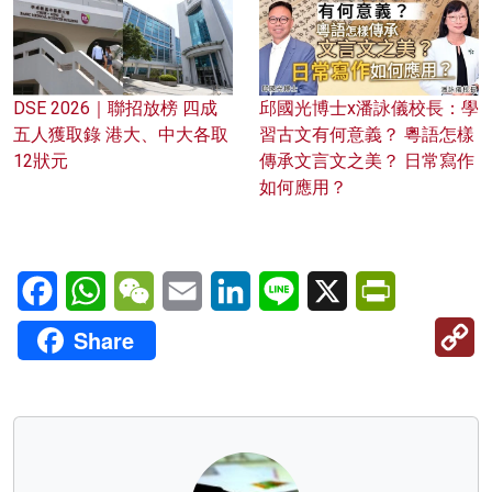
DSE 2026｜聯招放榜 四成
邱國光博士x潘詠儀校長：學
五人獲取錄 港大、中大各取
習古文有何意義？ 粵語怎樣
12狀元
傳承文言文之美？ 日常寫作
如何應用？
Facebook
WhatsApp
WeChat
Email
LinkedIn
Line
X
PrintFriendl
C
Share
Li