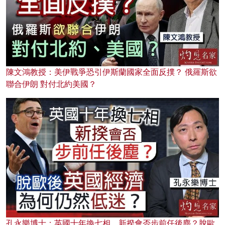
陳文鴻教授：美伊戰爭恐引伊斯蘭國家全面反撲？ 俄羅斯欲
聯合伊朗 對付北約美國？
孔永樂博士：英國十年換七相，新揆會否步前任後塵？脫歐