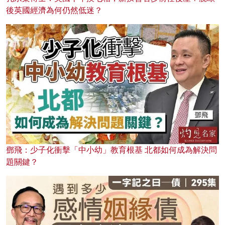
後英國經濟為何仍然低迷？
鄧飛：少子化衝擊「中小幼」教育根基 北都如何成為解決問
題關鍵？