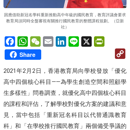
因應借助新冠名學科重新推動高中年級的國民教育，教育評議會要求
教育局須同時全盤審視有關推行國民教育的整體課程規劃。（亞新
社）
Facebook
WhatsApp
WeChat
Email
LinkedIn
Line
X
PrintFriendl
C
Share
Li
2021年2月2日，香港教育局向學校發放「優化
高中四個核心科目——為學生創造空間和照顧學
生多樣性」問卷調查，就優化高中四個核心科目
的課程和評估，了解學校對優化方案的建議和意
見，當中包括「重新冠名科目以代替通識教育
科」和「在學校推行國民教育」兩個備受爭議的