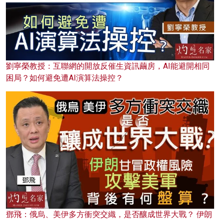
劉寧榮教授：互聯網的開放反催生資訊繭房，AI能避開相同
困局？如何避免遭AI演算法操控？
鄧飛：俄烏、美伊多方衝突交織，是否釀成世界大戰？ 伊朗