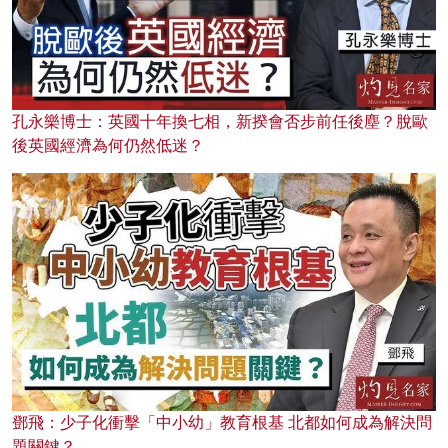
孔永樂博士：英國十年換七相，新揆會否步前任後塵？脫歐
後英國經濟為何仍然低迷？
鄧飛：少子化衝擊「中小幼」教育根基 北都如何成為解決問
題關鍵？