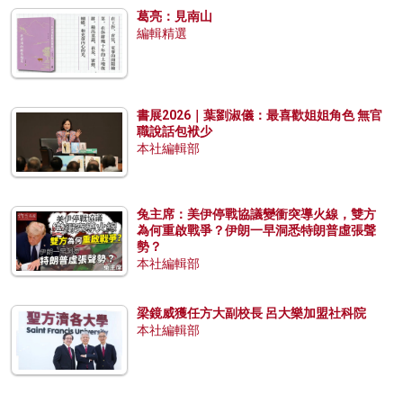
葛亮：見南山
編輯精選
書展2026｜葉劉淑儀：最喜歡姐姐角色 無官
職說話包袱少
本社編輯部
兔主席：美伊停戰協議變衝突導火線，雙方
為何重啟戰爭？伊朗一早洞悉特朗普虛張聲
勢？
本社編輯部
梁鏡威獲任方大副校長 呂大樂加盟社科院
本社編輯部