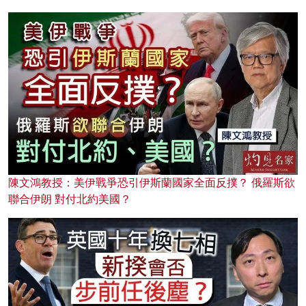
陳文鴻教授：美伊戰爭恐引伊斯蘭國家全面反撲？ 俄羅斯欲
聯合伊朗 對付北約美國？