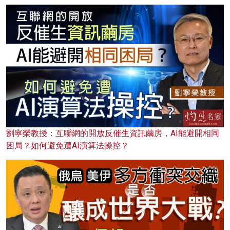
劉寧榮教授：互聯網的開放反催生資訊繭房，AI能避開相同
困局？如何避免遭AI演算法操控？