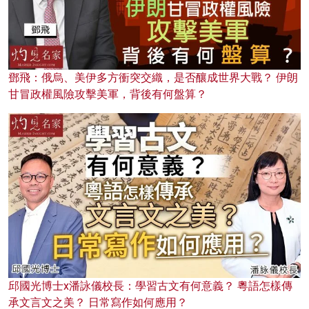
鄧飛：俄烏、美伊多方衝突交織，是否釀成世界大戰？ 伊朗
甘冒政權風險攻擊美軍，背後有何盤算？
邱國光博士x潘詠儀校長：學習古文有何意義？ 粵語怎樣傳
承文言文之美？ 日常寫作如何應用？