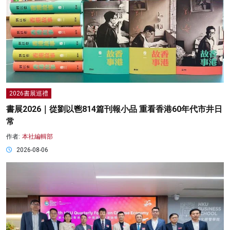
2026書展巡禮
書展2026｜從劉以鬯814篇刊報小品 重看香港60年代市井日
常
作者:
本社編輯部
2026-08-06