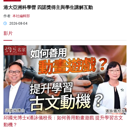
港大亞洲科學營 四諾獎得主與學生講解互動
作者:
本社編輯部
2026-08-04
影片
邱國光博士x潘詠儀校長：如何善用動畫遊戲 提升學習古文
動機？