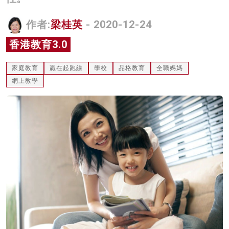
名家榜
作者:
梁桂英
- 2020-12-24
灼見活動
香港教育3.0
關於我們
家庭教育
贏在起跑線
學校
品格教育
全職媽媽
網上教學