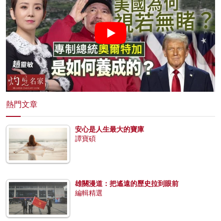
熱門文章
安心是人生最大的寶庫
譚寶碩
雄關漫道：把遙遠的歷史拉到眼前
編輯精選