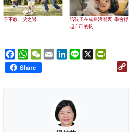
子不教、父之過
陪孩子在成長浪潮裏 學會撐
起自己的帆
Facebook
WhatsApp
WeChat
Email
LinkedIn
Line
X
PrintFriendl
C
Share
Li