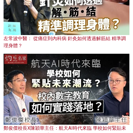
左常波中醫： 從痛症到內科病 針灸如何透過解筋結 精準調
理身體？
鄭俊傑校長X陳穎華主任：航天AI時代來臨 學校如何緊貼未