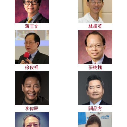
蔣匡文
林超英
徐俊祥
張樹槐
李偉民
關品方