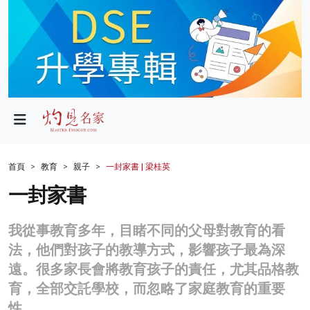
政局
教育
文化
財經
首頁
教育
親子
一封家書 | 梁桂英
生活
一封家書
健康
我從事教育多年，目睹不同的父母對教育的看
商業
法，他們對孩子的教導方式，影響孩子最為深
遠。很多家長會將教育孩子的責任，尤其品格教
科技
育，全部交託學校，而忽略了家庭教育的重要
影片
性。