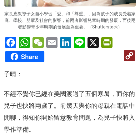
家長應教導子女自小學習「愛」和「尊重」，因為孩子的成長受着家
庭、學校、朋輩及社會的影響，前兩者影響兒童時期的發展，而後兩
者影響青少年時期的發展至為重要。（Shutterstock）
Facebook
WhatsApp
WeChat
Email
LinkedIn
Line
X
PrintFriendl
C
Share
Li
子晴：
不經不覺你已經在美國渡過了五個寒暑，而你的
兒子也快將兩歲了。前幾天與你的母親在電話中
閒聊，得知你開始留意教育問題，為兒子快將入
學作準備。