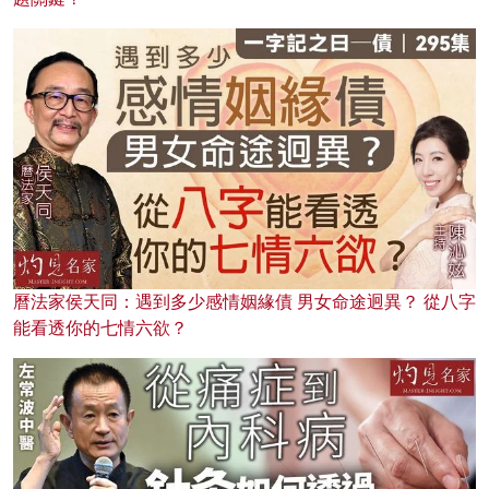
曆法家侯天同：遇到多少感情姻緣債 男女命途迥異？ 從八字
能看透你的七情六欲？