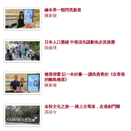
繪本界一顆閃亮新星
陳家偉
日本人口萎縮 中港須先謀劃免步其後塵
陸振球
種菜得愛 記一本好書──讀吳燕青的《在香港
的離島種菜》
陳家偉
金秋文化之旅──踏上古蜀道，走過劍門關
馮珍今