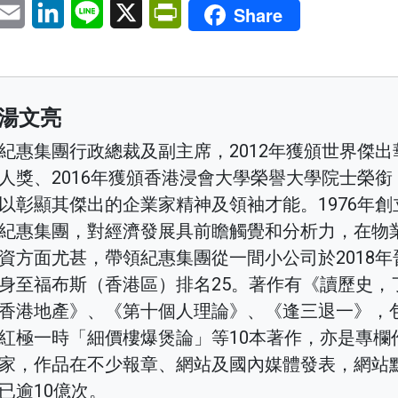
pp
eChat
Email
LinkedIn
Line
X
PrintFriendly
Share
湯文亮
紀惠集團行政總裁及副主席，2012年獲頒世界傑出
人獎、2016年獲頒香港浸會大學榮譽大學院士榮銜
以彰顯其傑出的企業家精神及領袖才能。1976年創
紀惠集團，對經濟發展具前瞻觸覺和分析力，在物
資方面尤甚，帶領紀惠集團從一間小公司於2018年
身至福布斯（香港區）排名25。著作有《讀歷史，
香港地產》、《第十個人理論》、《逢三退一》，
紅極一時「細價樓爆煲論」等10本著作，亦是專欄
家，作品在不少報章、網站及國內媒體發表，網站
已逾10億次。