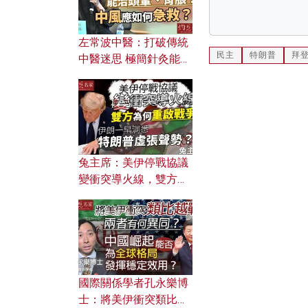
左常波中醫：打破傳統
民主
特朗普
拜
中醫迷思 極簡針灸能治
頭暈、胃脹？中風應如
何急救？
兔主席：美伊停戰協議
變衝突導火線，雙方為
何重啟戰爭？伊朗一早
洞悉特朗普虛張聲勢？
國際關係學者孔永樂博
士：將美伊衝突類比越