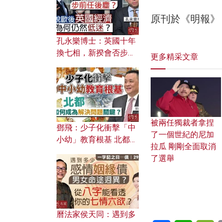
原刊於《明報》
孔永樂博士：英國十年
換七相，新揆會否步前
更多精采文章
任後塵？脫歐後英國經
濟為何仍然低迷？
被兩任獨裁者拿捏
鄧飛：少子化衝擊「中
了一個世紀的尼加
小幼」教育根基 北都如
拉瓜 剛剛全面取消
何成為解決問題關鍵？
了選舉
曆法家侯天同：遇到多