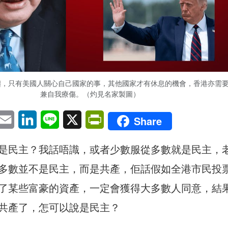
纏，只有美國人關心自己國家的事，其他國家才有休息的機會，香港亦需
兼自我療傷。（灼見名家製圖）
pp
eChat
Email
LinkedIn
Line
X
PrintFriendly
Share
是民主？我話唔識，或者少數服從多數就是民主，
多數並不是民主，而是共產，佢話假如全港市民投
了某些富豪的資產，一定會獲得大多數人同意，結
共產了，怎可以說是民主？