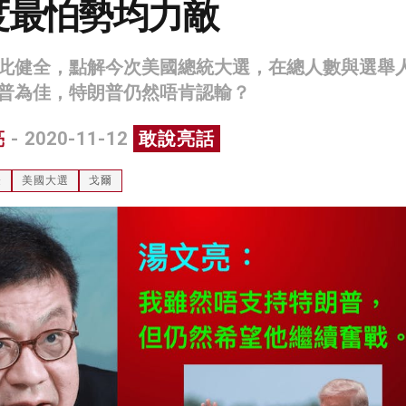
度最怕勢均力敵
此健全，點解今次美國總統大選，在總人數與選舉
普為佳，特朗普仍然唔肯認輸？
亮
- 2020-11-12
敢說亮話
登
美國大選
戈爾