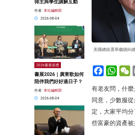
得主與學生講解互動
作者:
本社編輯部
2026-08-04
美國總統選舉繼續糾
2026書展巡禮
Facebook
WhatsA
W
書展2026｜廣東歌如何
陪伴我們好好過日子？
有老友問，什麼
作者:
本社編輯部
2026-08-04
同意，少數服從
定，大家平均分
些富豪的資產被