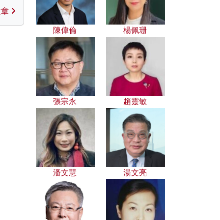
文章
陳偉倫
楊佩珊
張宗永
趙靈敏
潘文慧
湯文亮