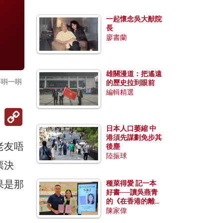
一起懷念吳大猷院
長
廖書蘭
雄關漫道：把遙遠
要唞一唞
的歷史拉到眼前
編輯精選
Copy
Link
日本人口萎縮 中
港須先謀劃免步其
老友唔
後塵
陸振球
票決
果是那
種菜得愛 記一本
好書──讀吳燕青
的《在香港的離島
種菜》
陳家偉