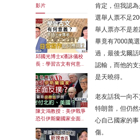
肯定，但我認為
影片
選舉人票不足2
舉人票亦不是差
畢竟有7000
過，最後戈爾話
邱國光博士x潘詠儀校
長：學習古文有何意
認輸，而他的支
義？ 粵語怎樣傳承文言
是天曉得。
文之美？ 日常寫作如何
應用？
老友話我一向不
特朗普，但仍然
陳文鴻教授：美伊戰爭
恐引伊斯蘭國家全面反
心自己國家的事
撲？ 俄羅斯欲聯合伊朗
傷。
對付北約美國？