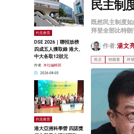
民主制
既然民主制度如
拜登全部比特朗
灼見教育
DSE 2026｜聯招放榜
作者:
湯文
四成五人獲取錄 港大、
中大各取12狀元
民主
特朗普
拜
作者:
本社編輯部
2026-08-05
灼見教育
港大亞洲科學營 四諾獎