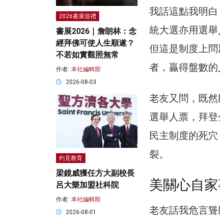
我話這點我明白
2026書展巡禮
統大選亦用選舉
書展2026｜詹朗林：念
經拜佛可使人生順遂？
但這是制度上問
不若如實觀照無常
者，贏得盤數的
作者:
本社編輯部
2026-08-03
老友又問，既然
選舉人票，拜登
民主制度的死穴
裂。
灼見教育
梁鏡威獲任方大副校長
美關心自家
呂大樂加盟社科院
作者:
本社編輯部
老友話我危言聳
2026-08-01