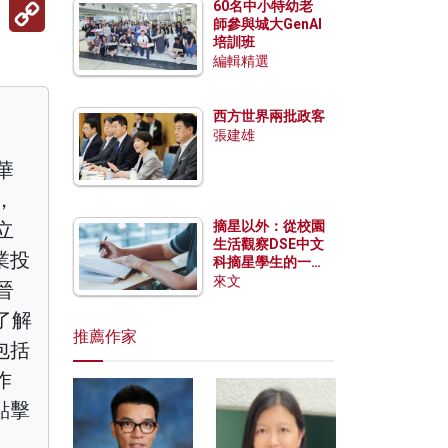
Copy
60名中小特幼老
Link
師參與城大GenAI
培訓班
編輯精選
西方世界兩批政客
張建雄
華
，
立
摘星以外：從校園
生活觀察DSE中文
業投
科摘星學生的一點
特質
來文
晉
了解
推薦作家
包括
作
點擊