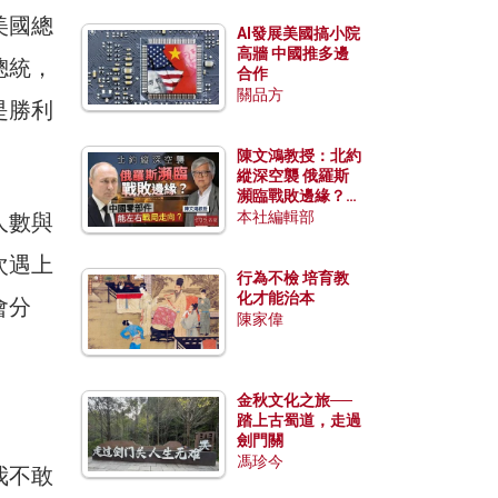
美國總
AI發展美國搞小院
高牆 中國推多邊
總統，
合作
關品方
是勝利
陳文鴻教授：北約
縱深空襲 俄羅斯
瀕臨戰敗邊緣？中
國零部件能左右戰
本社編輯部
人數與
局走向？
次遇上
行為不檢 培育教
化才能治本
會分
陳家偉
金秋文化之旅──
踏上古蜀道，走過
劍門關
馮珍今
我不敢