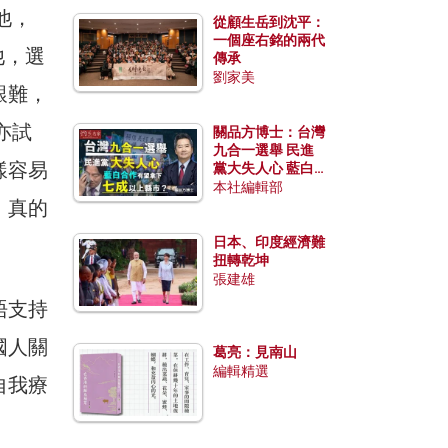
他，
從顧生岳到沈平：
一個座右銘的兩代
他，選
傳承
劉家美
艱難，
亦試
關品方博士：台灣
九合一選舉 民進
樣容易
黨大失人心 藍白
合作有望拿下七成
本社編輯部
，真的
以上縣市？
日本、印度經濟難
扭轉乾坤
張建雄
唔支持
國人關
葛亮：見南山
編輯精選
自我療