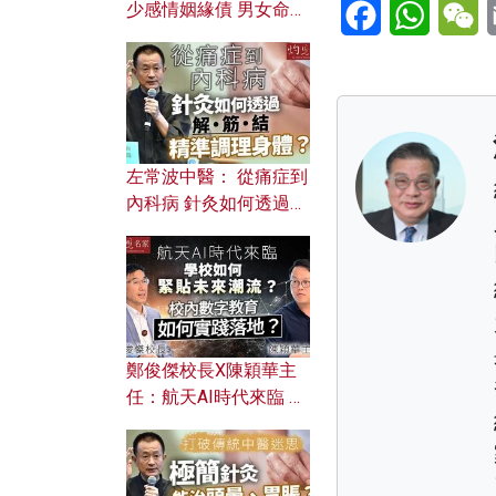
Facebook
WhatsA
W
少感情姻緣債 男女命途
迥異？ 從八字能看透你
的七情六欲？
左常波中醫： 從痛症到
內科病 針灸如何透過解
筋結 精準調理身體？
鄭俊傑校長X陳穎華主
任：航天AI時代來臨 學
校如何緊貼未來潮流？
校內數字教育如何實踐
落地？