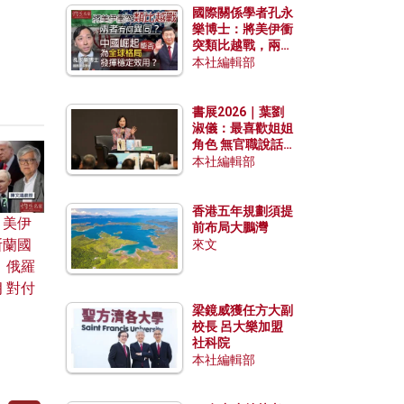
國際關係學者孔永
樂博士：將美伊衝
突類比越戰，兩者
有何異同？中國崛
本社編輯部
起能否為全球格局
發揮穩定效用？
書展2026｜葉劉
淑儀：最喜歡姐姐
角色 無官職說話
包袱少
本社編輯部
香港五年規劃須提
：美伊
前布局大鵬灣
斯蘭國
來文
 俄羅
 對付
梁鏡威獲任方大副
校長 呂大樂加盟
社科院
本社編輯部